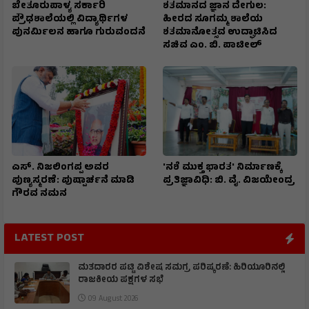
ಬೇತೂರುಪಾಳ್ಯ ಸರ್ಕಾರಿ
ಶತಮಾನದ ಜ್ಞಾನ ದೇಗುಲ:
ಪ್ರೌಢಶಾಲೆಯಲ್ಲಿ ವಿದ್ಯಾರ್ಥಿಗಳ
ಹೀರದ ಸೂಗಮ್ಮ ಶಾಲೆಯ
ಪುನರ್ಮಿಲನ ಹಾಗೂ ಗುರುವಂದನೆ
ಶತಮಾನೋತ್ಸವ ಉದ್ಘಾಟಿಸಿದ
ಸಚಿವ ಎಂ. ಬಿ. ಪಾಟೀಲ್
ಎಸ್. ನಿಜಲಿಂಗಪ್ಪ ಅವರ
'ನಶೆ ಮುಕ್ತ ಭಾರತ' ನಿರ್ಮಾಣಕ್ಕೆ
ಪುಣ್ಯಸ್ಮರಣೆ: ಪುಷ್ಪಾರ್ಚನೆ ಮಾಡಿ
ಪ್ರತಿಜ್ಞಾವಿಧಿ: ಬಿ. ವೈ. ವಿಜಯೇಂದ್ರ
ಗೌರವ ನಮನ​
LATEST POST
ಮತದಾರರ ಪಟ್ಟಿ ವಿಶೇಷ ಸಮಗ್ರ ಪರಿಷ್ಕರಣೆ: ಹಿರಿಯೂರಿನಲ್ಲಿ
ರಾಜಕೀಯ ಪಕ್ಷಗಳ ಸಭೆ
09 August 2026