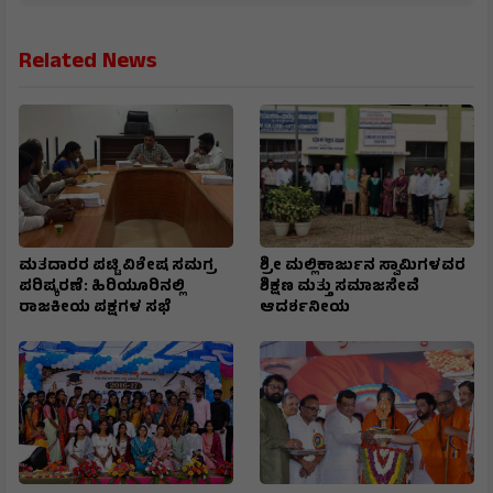
Related News
ಮತದಾರರ ಪಟ್ಟಿ ವಿಶೇಷ ಸಮಗ್ರ
ಶ್ರೀ ಮಲ್ಲಿಕಾರ್ಜುನ ಸ್ವಾಮಿಗಳವರ
ಪರಿಷ್ಕರಣೆ: ಹಿರಿಯೂರಿನಲ್ಲಿ
ಶಿಕ್ಷಣ ಮತ್ತು ಸಮಾಜಸೇವೆ
ರಾಜಕೀಯ ಪಕ್ಷಗಳ ಸಭೆ
ಆದರ್ಶನೀಯ