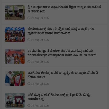
ಶ್ರೀ ಮಲ್ಲಿಕಾರ್ಜುನ ಸ್ವಾಮಿಗಳವರ ಶಿಕ್ಷಣ ಮತ್ತು ಸಮಾಜಸೇವೆ
ಆದರ್ಶನೀಯ
09 August 2026
ಬೇತೂರುಪಾಳ್ಯ ಸರ್ಕಾರಿ ಪ್ರೌಢಶಾಲೆಯಲ್ಲಿ ವಿದ್ಯಾರ್ಥಿಗಳ
ಪುನರ್ಮಿಲನ ಹಾಗೂ ಗುರುವಂದನೆ
09 August 2026
ಶತಮಾನದ ಜ್ಞಾನ ದೇಗುಲ: ಹೀರದ ಸೂಗಮ್ಮ ಶಾಲೆಯ
ಶತಮಾನೋತ್ಸವ ಉದ್ಘಾಟಿಸಿದ ಸಚಿವ ಎಂ. ಬಿ. ಪಾಟೀಲ್
09 August 2026
ಎಸ್. ನಿಜಲಿಂಗಪ್ಪ ಅವರ ಪುಣ್ಯಸ್ಮರಣೆ: ಪುಷ್ಪಾರ್ಚನೆ ಮಾಡಿ
ಗೌರವ ನಮನ​
09 August 2026
'ನಶೆ ಮುಕ್ತ ಭಾರತ' ನಿರ್ಮಾಣಕ್ಕೆ ಪ್ರತಿಜ್ಞಾವಿಧಿ: ಬಿ. ವೈ.
ವಿಜಯೇಂದ್ರ
09 August 2026