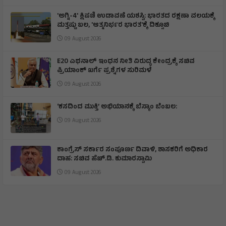
'ಅಗ್ನಿ-4' ಕ್ಷಿಪಣಿ ಉಡಾವಣೆ ಯಶಸ್ವಿ: ಭಾರತದ ರಕ್ಷಣಾ ವಲಯಕ್ಕೆ
ಮತ್ತಷ್ಟು ಬಲ, 'ಆತ್ಮನಿರ್ಭರ ಭಾರತ'ಕ್ಕೆ ದಿಕ್ಸೂಚಿ
09 August 2026
E20 ಎಥನಾಲ್ ಇಂಧನ ನೀತಿ ವಿರುದ್ಧ ಕೇಂದ್ರಕ್ಕೆ ಸಚಿವ
ಪ್ರಿಯಾಂಕ್ ಖರ್ಗೆ ಪ್ರಶ್ನೆಗಳ ಸುರಿಮಳೆ
09 August 2026
‘ಕಸದಿಂದ ಮುಕ್ತಿ’ ಅಭಿಯಾನಕ್ಕೆ ಬೆಸ್ಕಾಂ ಬೆಂಬಲ:
09 August 2026
ಕಾಂಗ್ರೆಸ್ ಸರ್ಕಾರ ಸಂಪೂರ್ಣ ದಿವಾಳಿ, ಶಾಸಕರಿಗೆ ಅಧಿಕಾರ
ದಾಹ: ಸಚಿವ ಹೆಚ್.ಡಿ. ಕುಮಾರಸ್ವಾಮಿ
09 August 2026