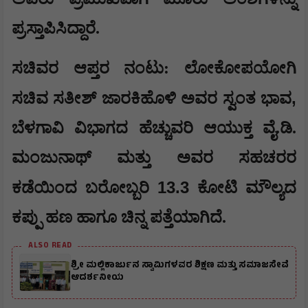
ಪ್ರಸ್ತಾಪಿಸಿದ್ದಾರೆ.
​ಸಚಿವರ ಆಪ್ತರ ನಂಟು: ಲೋಕೋಪಯೋಗಿ
,
ಸಚಿವ ಸತೀಶ್ ಜಾರಕಿಹೊಳಿ ಅವರ ಸ್ವಂತ ಭಾವ
ಬೆಳಗಾವಿ ವಿಭಾಗದ ಹೆಚ್ಚುವರಿ ಆಯುಕ್ತ ವೈ.ಡಿ.
ಮಂಜುನಾಥ್ ಮತ್ತು ಅವರ ಸಹಚರರ
13.3
ಕಡೆಯಿಂದ ಬರೋಬ್ಬರಿ
ಕೋಟಿ ಮೌಲ್ಯದ
ಕಪ್ಪು ಹಣ ಹಾಗೂ ಚಿನ್ನ ಪತ್ತೆಯಾಗಿದೆ.
ALSO READ
ಶ್ರೀ ಮಲ್ಲಿಕಾರ್ಜುನ ಸ್ವಾಮಿಗಳವರ ಶಿಕ್ಷಣ ಮತ್ತು ಸಮಾಜಸೇವೆ
ಆದರ್ಶನೀಯ