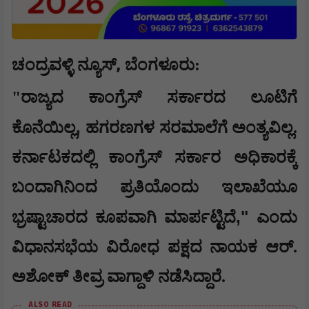
,
ಚಂದ್ರವಳ್ಳಿ ನ್ಯೂಸ್
ಬೆಂಗಳೂರು:
"ರಾಜ್ಯದ ಕಾಂಗ್ರೆಸ್ ಸರ್ಕಾರದ ಲೂಟಿಗೆ
,
ಕೊನೆಯಿಲ್ಲ
ಹಗರಣಗಳ ಸರಮಾಲೆಗೆ ಅಂತ್ಯವಿಲ್ಲ.
ಕರ್ನಾಟಕದಲ್ಲಿ ಕಾಂಗ್ರೆಸ್ ಸರ್ಕಾರ ಅಧಿಕಾರಕ್ಕೆ
ಬಂದಾಗಿನಿಂದ ಪ್ರತಿಯೊಂದು ಇಲಾಖೆಯೂ
,"
ಭ್ರಷ್ಟಾಚಾರದ ಕೂಪವಾಗಿ ಮಾರ್ಪಟ್ಟಿದೆ
ಎಂದು
ವಿಧಾನಸಭೆಯ ವಿರೋಧ ಪಕ್ಷದ ನಾಯಕ ಆರ್.
ಅಶೋಕ್ ತೀವ್ರ ವಾಗ್ದಾಳಿ ನಡೆಸಿದ್ದಾರೆ.
ALSO READ