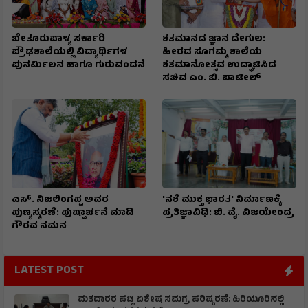
ಬೇತೂರುಪಾಳ್ಯ ಸರ್ಕಾರಿ
ಶತಮಾನದ ಜ್ಞಾನ ದೇಗುಲ:
ಪ್ರೌಢಶಾಲೆಯಲ್ಲಿ ವಿದ್ಯಾರ್ಥಿಗಳ
ಹೀರದ ಸೂಗಮ್ಮ ಶಾಲೆಯ
ಪುನರ್ಮಿಲನ ಹಾಗೂ ಗುರುವಂದನೆ
ಶತಮಾನೋತ್ಸವ ಉದ್ಘಾಟಿಸಿದ
ಸಚಿವ ಎಂ. ಬಿ. ಪಾಟೀಲ್
ಎಸ್. ನಿಜಲಿಂಗಪ್ಪ ಅವರ
'ನಶೆ ಮುಕ್ತ ಭಾರತ' ನಿರ್ಮಾಣಕ್ಕೆ
ಪುಣ್ಯಸ್ಮರಣೆ: ಪುಷ್ಪಾರ್ಚನೆ ಮಾಡಿ
ಪ್ರತಿಜ್ಞಾವಿಧಿ: ಬಿ. ವೈ. ವಿಜಯೇಂದ್ರ
ಗೌರವ ನಮನ​
LATEST POST
ಮತದಾರರ ಪಟ್ಟಿ ವಿಶೇಷ ಸಮಗ್ರ ಪರಿಷ್ಕರಣೆ: ಹಿರಿಯೂರಿನಲ್ಲಿ