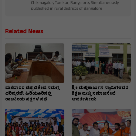
Chikmagalur, Tumkur, Bangalore, Simultaneously
published in rural districts of Bangalore
Related News
ಮತದಾರರ ಪಟ್ಟಿ ವಿಶೇಷ ಸಮಗ್ರ
ಶ್ರೀ ಮಲ್ಲಿಕಾರ್ಜುನ ಸ್ವಾಮಿಗಳವರ
ಪರಿಷ್ಕರಣೆ: ಹಿರಿಯೂರಿನಲ್ಲಿ
ಶಿಕ್ಷಣ ಮತ್ತು ಸಮಾಜಸೇವೆ
ರಾಜಕೀಯ ಪಕ್ಷಗಳ ಸಭೆ
ಆದರ್ಶನೀಯ