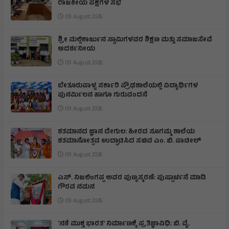
ರಾಜಕೀಯ ಪಕ್ಷಗಳ ಸಭೆ
09 August 2026
ಶ್ರೀ ಮಲ್ಲಿಕಾರ್ಜುನ ಸ್ವಾಮಿಗಳವರ ಶಿಕ್ಷಣ ಮತ್ತು ಸಮಾಜಸೇವೆ
ಆದರ್ಶನೀಯ
09 August 2026
ಬೇತೂರುಪಾಳ್ಯ ಸರ್ಕಾರಿ ಪ್ರೌಢಶಾಲೆಯಲ್ಲಿ ವಿದ್ಯಾರ್ಥಿಗಳ
ಪುನರ್ಮಿಲನ ಹಾಗೂ ಗುರುವಂದನೆ
09 August 2026
ಶತಮಾನದ ಜ್ಞಾನ ದೇಗುಲ: ಹೀರದ ಸೂಗಮ್ಮ ಶಾಲೆಯ
ಶತಮಾನೋತ್ಸವ ಉದ್ಘಾಟಿಸಿದ ಸಚಿವ ಎಂ. ಬಿ. ಪಾಟೀಲ್
09 August 2026
ಎಸ್. ನಿಜಲಿಂಗಪ್ಪ ಅವರ ಪುಣ್ಯಸ್ಮರಣೆ: ಪುಷ್ಪಾರ್ಚನೆ ಮಾಡಿ
ಗೌರವ ನಮನ​
09 August 2026
'ನಶೆ ಮುಕ್ತ ಭಾರತ' ನಿರ್ಮಾಣಕ್ಕೆ ಪ್ರತಿಜ್ಞಾವಿಧಿ: ಬಿ. ವೈ.