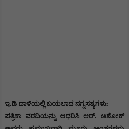
​ಇ.ಡಿ ದಾಳಿಯಲ್ಲಿ ಬಯಲಾದ ನಗ್ನಸತ್ಯಗಳು:
​ಪತ್ರಿಕಾ ವರದಿಯನ್ನು ಆಧರಿಸಿ ಆರ್. ಅಶೋಕ್
ಅವರು ಪ್ರಮುಖವಾಗಿ ಮೂರು ಅಂಶಗಳನ್ನು