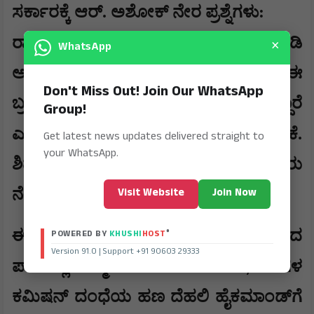
​ಸರ್ಕಾರಕ್ಕೆ ಆರ್. ಅಶೋಕ್ ನೇರ ಪ್ರಶ್ನೆಗಳು:
14
×
​ರಾಜ್ಯದ
ಪ್ರಮುಖ ಸ್ಥಳಗಳಲ್ಲಿ ಇ.ಡಿ
WhatsApp
ಅಧಿಕಾರಿಗಳು ಏಕಕಾಲಕ್ಕೆ ದಾಳಿ ನಡೆಸಿ ಈ
Don't Miss Out! Join Our WhatsApp
ಬ್ರಹ್ಮಾಂಡ ಹಗರಣದ ಬಣ್ಣ ಬಯಲು ಮಾಡಿದ್ದಾರೆ
Group!
,
ಎಂದು ತಿಳಿಸಿರುವ ಅವರು
ಸಿಎಂ ಡಿ.ಕೆ.
Get latest news updates delivered straight to
your WhatsApp.
ಶಿವಕುಮಾರ್ ಅವರನ್ನು ಟ್ಯಾಗ್ ಮಾಡಿ ಮೂರು
Visit Website
Join Now
ನೇರ ಪ್ರಶ್ನೆಗಳನ್ನು ಕೇಳಿದ್ದಾರೆ.
‘
’
​ಈ
ರಹಸ್ಯ ಪುಸ್ತಕ
ದಲ್ಲಿ ದಾಖಲಾಗಿರುವ ಹಣದ
®
POWERED BY
KHUSHI
HOST
Version 91.0 | Support +91 90603 29333
?,
ಪಾಲಿನಲ್ಲಿ ನಿಮ್ಮ ಪಾಲೂ ಸೇರಿದೆಯೇ
​ತಿಂಗಳ
ಕಮಿಷನ್ ದಂಧೆಯ ಹಣ ದೆಹಲಿ ಹೈಕಮಾಂಡ್‌ಗೆ