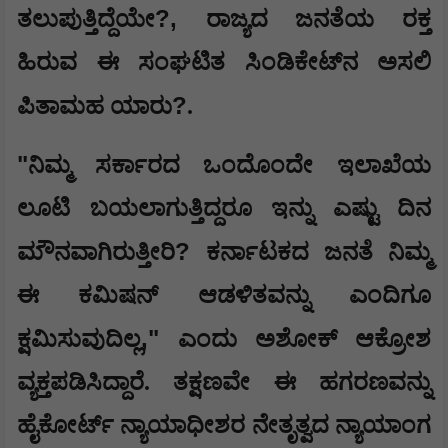
?,
ತಲುಪುತ್ತಿದ್ದೆಯೇ
​ರಾಜ್ಯದ ಜನತೆಯ ರಕ್ತ
ಹಿರುವ ಈ ಸಂಘಟಿತ ಸಿಂಡಿಕೇಟ್‌ನ ಅಸಲಿ
?
ಪಿತಾಮಹ ಯಾರು
.
​"
ನಿಮ್ಮ ಸರ್ಕಾರದ ಒಂದೊಂದೇ ಇಲಾಖೆಯ
ಲೂಟಿ ಬಯಲಾಗುತ್ತಿದ್ದರೂ ಇನ್ನು ಎಷ್ಟು ದಿನ
?
ಮೌನವಾಗಿರುತ್ತೀರಿ
ಕರ್ನಾಟಕದ ಜನತೆ ನಿಮ್ಮ
ಈ ಕಮಿಷನ್ ಆಡಳಿತವನ್ನು ಎಂದಿಗೂ
,"
ಕ್ಷಮಿಸುವುದಿಲ್ಲ
ಎಂದು ಅಶೋಕ್ ಆಕ್ರೋಶ
ವ್ಯಕ್ತಪಡಿಸಿದ್ದಾರೆ. ತಕ್ಷಣವೇ ಈ ಹಗರಣವನ್ನು
ಹೈಕೋರ್ಟ್ ನ್ಯಾಯಾಧೀಶರ ನೇತೃತ್ವದ ನ್ಯಾಯಾಂಗ