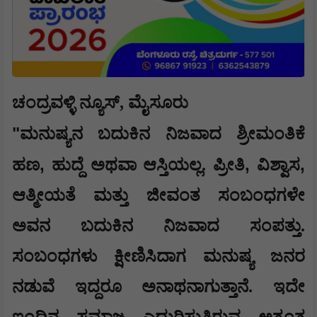
ಚಂದ್ರವಳ್ಳಿ ನ್ಯೂಸ್, ಮೈಸೂರು
"
ಮನುಷ್ಯನ ಬದುಕಿನ ನಿಜವಾದ ಶ್ರೀಮಂತಿಕೆ
,
,
,
ಹಣ
ಹುದ್ದೆ ಅಥವಾ ಆಸ್ತಿಯಲ್ಲ. ಪ್ರೀತಿ
ವಿಶ್ವಾಸ
ಆತ್ಮೀಯತೆ ಮತ್ತು ಜೀವಂತ ಸಂಬಂಧಗಳೇ
ಅವನ ಬದುಕಿನ ನಿಜವಾದ ಸಂಪತ್ತು.
ಸಂಬಂಧಗಳು ಕ್ಷೀಣಿಸಿದಾಗ ಮನುಷ್ಯ ಜನರ
ನಡುವೆ ಇದ್ದರೂ ಅನಾಥನಾಗುತ್ತಾನೆ. ಇದೇ