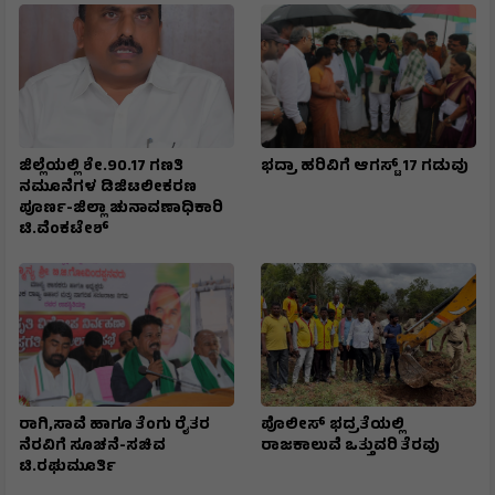
ಜಿಲ್ಲೆಯಲ್ಲಿ ಶೇ.90.17 ಗಣತಿ
ಭದ್ರಾ ಹರಿವಿಗೆ ಆಗಸ್ಟ್ 17 ಗಡುವು
ನಮೂನೆಗಳ ಡಿಜಿಟಲೀಕರಣ
ಪೂರ್ಣ-ಜಿಲ್ಲಾ ಚುನಾವಣಾಧಿಕಾರಿ
ಟಿ.ವೆಂಕಟೇಶ್
ರಾಗಿ,ಸಾವೆ ಹಾಗೂ ತೆಂಗು ರೈತರ
ಪೊಲೀಸ್ ಭದ್ರತೆಯಲ್ಲಿ
ನೆರವಿಗೆ ಸೂಚನೆ-ಸಚಿವ
ರಾಜಕಾಲುವೆ ಒತ್ತುವರಿ ತೆರವು
ಟಿ.ರಘುಮೂರ್ತಿ