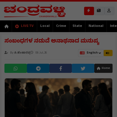
LIVE TV
Local
Crime
State
National
Inte
ಸಂಬಂಧಗಳ ನಡುವೆ ಅನಾಥನಾದ ಮನುಷ್ಯ
By
ಸಿ.ಹೆಂಜಾರಪ್ಪ
06 Jul, 26
Home