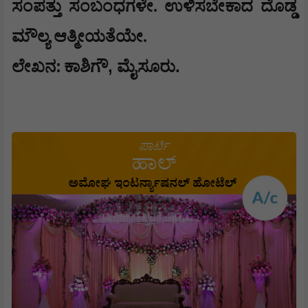
ಸಂಪತ್ತು ಸಂಬಂಧಗಳೇ. ಉಳಿಸಬೇಕಾದ ದೊಡ್ಡ
ಮೌಲ್ಯ ಆತ್ಮೀಯತೆಯೇ.
:
,
.
ಲೇಖನ
ಕಾಶಿಗೌ
ಮೈಸೂರು