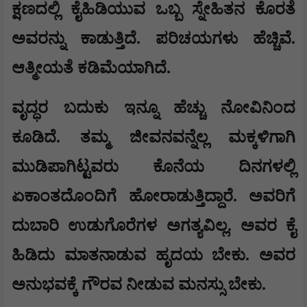
ಕ್ಷಣದಲ್ಲಿ ಕೈಹಿಡಿಯುವ ಒಬ್ಬ ಸ್ನೇಹಿತನ ಕೊರತೆ
ಅವರನ್ನು ಕಾಡುತ್ತಿದೆ. ಪರಿಚಯಗಳು ಹೆಚ್ಚಿವೆ.
ಆತ್ಮೀಯತೆ ಕಡಿಮೆಯಾಗಿದೆ.
ವೃದ್ಧರ ಬದುಕು ಇನ್ನೂ ಹೆಚ್ಚು ನೋವಿನಿಂದ
ಕೂಡಿದೆ. ತಮ್ಮ ಜೀವನವನ್ನೆಲ್ಲ ಮಕ್ಕಳಿಗಾಗಿ
ಮುಡಿಪಾಗಿಟ್ಟವರು ಕೊನೆಯ ದಿನಗಳಲ್ಲಿ
ಏಕಾಂತದೊಂದಿಗೆ ಹೋರಾಡುತ್ತಿದ್ದಾರೆ. ಅವರಿಗೆ
ದುಬಾರಿ ಉಡುಗೊರೆಗಳ ಅಗತ್ಯವಿಲ್ಲ. ಅವರ ಕೈ
ಹಿಡಿದು ಮಾತನಾಡುವ ಹೃದಯ ಬೇಕು. ಅವರ
ಅನುಭವಕ್ಕೆ ಗೌರವ ನೀಡುವ ಮನಸ್ಸು ಬೇಕು.