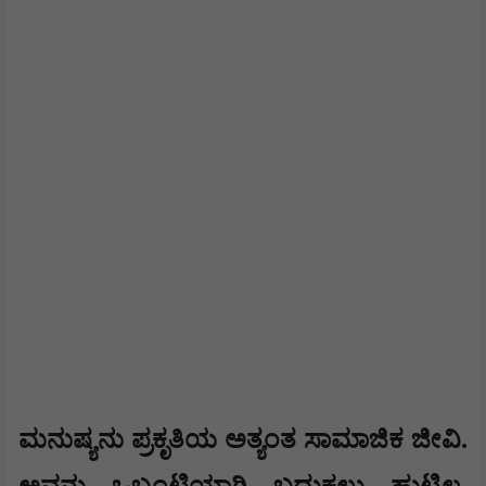
ಮನುಷ್ಯನು ಪ್ರಕೃತಿಯ ಅತ್ಯಂತ ಸಾಮಾಜಿಕ ಜೀವಿ.