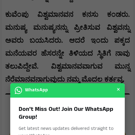
ಕುವೆಂಪು ವಿಶ್ವಮಾನವನ ಕನಸು ಕಂಡರು.
ಮನುಷ್ಯ ಮನುಷ್ಯನನ್ನು ಪ್ರೀತಿಸುವ ವಿಶ್ವವನ್ನು
ಅವರು ಬಯಸಿದರು. ಆದರೆ ಇಂದು ಪಕ್ಕದ
ಮನೆಯವರ ಹೆಸರನ್ನೇ ತಿಳಿಯದ ಸ್ಥಿತಿಗೆ ನಾವು
ತಲುಪಿದ್ದೇವೆ. ವಿಶ್ವಮಾನವವಾಗುವ ಮುನ್ನ
ನೆರೆಮಾನವನಾಗುವುದು ನಮ್ಮ ಮೊದಲ ಕರ್ತವ್ಯ.
×
WhatsApp
Don't Miss Out! Join Our WhatsApp
Group!
Get latest news updates delivered straight to