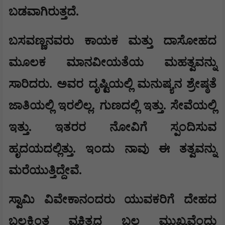
ಬಡವಾಗಿರುತ್ತದೆ.
ಬಸವಣ್ಣನವರು ಕಾಯಕ ಮತ್ತು ದಾಸೋಹದ
ಮೂಲಕ ಮಾನವೀಯತೆಯ ಮಹತ್ವವನ್ನು
ಸಾರಿದರು. ಅವರ ದೃಷ್ಟಿಯಲ್ಲಿ ಮನುಷ್ಯನ ಶ್ರೇಷ್ಠತೆ
ಜಾತಿಯಲ್ಲಿ ಇರಲಿಲ್ಲ. ಗುಣದಲ್ಲಿ ಇತ್ತು. ಸೇವೆಯಲ್ಲಿ
ಇತ್ತು. ಇತರರ ನೋವಿಗೆ ಸ್ಪಂದಿಸುವ
ಹೃದಯದಲ್ಲಿತ್ತು. ಇಂದು ನಾವು ಈ ತತ್ವವನ್ನು
ಮರೆಯುತ್ತಿದ್ದೇವೆ.
ಸ್ವಾಮಿ ವಿವೇಕಾನಂದರು ಯುವಕರಿಗೆ ದೇಹದ
ಬಲಕ್ಕಿಂತ ವ್ಯಕ್ತಿತ್ವದ ಬಲ ಮುಖ್ಯವೆಂದು