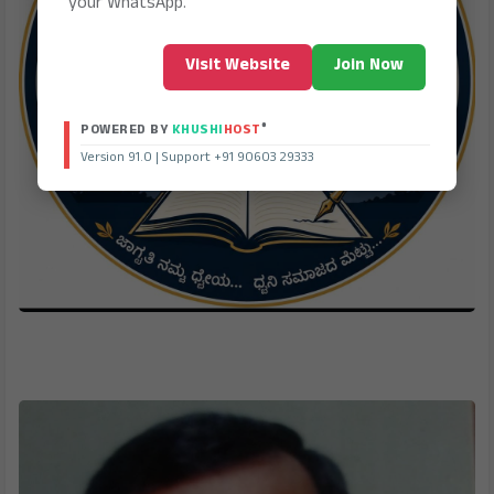
your WhatsApp.
Visit Website
Join Now
®
POWERED BY
KHUSHI
HOST
Version 91.0 | Support +91 90603 29333