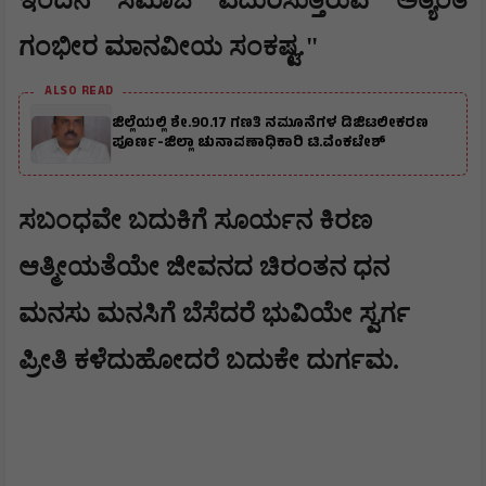
ಇಂದಿನ ಸಮಾಜ ಎದುರಿಸುತ್ತಿರುವ ಅತ್ಯಂತ
ಗಂಭೀರ ಮಾನವೀಯ ಸಂಕಷ್ಟ."
ALSO READ
ಜಿಲ್ಲೆಯಲ್ಲಿ ಶೇ.90.17 ಗಣತಿ ನಮೂನೆಗಳ ಡಿಜಿಟಲೀಕರಣ
ಪೂರ್ಣ-ಜಿಲ್ಲಾ ಚುನಾವಣಾಧಿಕಾರಿ ಟಿ.ವೆಂಕಟೇಶ್
ಸಬಂಧವೇ ಬದುಕಿಗೆ ಸೂರ್ಯನ ಕಿರಣ
ಆತ್ಮೀಯತೆಯೇ ಜೀವನದ ಚಿರಂತನ ಧನ
ಮನಸು ಮನಸಿಗೆ ಬೆಸೆದರೆ ಭುವಿಯೇ ಸ್ವರ್ಗ
ಪ್ರೀತಿ ಕಳೆದುಹೋದರೆ ಬದುಕೇ ದುರ್ಗಮ.