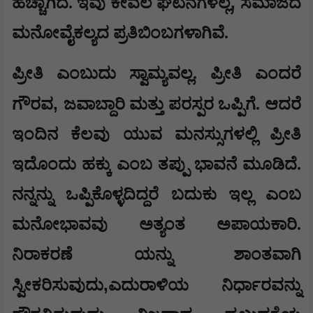
,
ಹೆಚ್ಚಾಗಿದೆ. ಇವು ಕೇವಲ ಘಟನೆಗಳಲ್ಲ
ಸಮಾಜದ
ಮನೋವೈಕಲ್ಯದ ಪ್ರತಿಬಿಂಬಗಳಾಗಿವೆ.
ಪ್ರೀತಿ ಎಂಬುದು ಸ್ವಾಮ್ಯವಲ್ಲ. ಪ್ರೀತಿ ಎಂದರೆ
,
ಗೌರವ
ಜವಾಬ್ದಾರಿ ಮತ್ತು ಪರಸ್ಪರ ಒಪ್ಪಿಗೆ. ಆದರೆ
ಇಂದಿನ ಕೆಲವು ಯುವ ಮನಸ್ಸುಗಳಲ್ಲಿ ಪ್ರೀತಿ
ಇದೊಂದು ಹಕ್ಕು ಎಂಬ ತಪ್ಪು ಭಾವನೆ ಮೂಡಿದೆ.
ನನ್ನನ್ನು ಒಪ್ಪಿಕೊಳ್ಳದಿದ್ದರೆ ಬದುಕು ಇಲ್ಲ ಎಂಬ
ಮನೋಭಾವವು ಅತ್ಯಂತ ಅಪಾಯಕಾರಿ.
ನಿರಾಕರಣೆ ಯನ್ನು ಶಾಂತವಾಗಿ
,
ಸ್ವೀಕರಿಸುವುದು
ಎದುರಾಳಿಯ ನಿರ್ಧಾರವನ್ನು