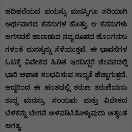
ಹದಿಹರೆಯದ ವಯಸ್ಸು ಮನಸ್ಸಿಗೂ ಸರಿಯಾಗಿ
ಅರ್ಥವಾಗದ ಕನಸುಗಳ ಹೊತ್ತು. ಆ ಕನಸುಗಳು
ಆಗಸದಲಿ ಹಾರಾಡುವ ನವ್ಯ ರೂಪದ ಹೊಂಗನಸು
ಗಳಂತೆ ಮನಸ್ಸನ್ನು ಸೆಳೆಯುತ್ತವೆ. ಈ ಭಾವನೆಗಳ
ಓಟಕ್ಕೆ ವಿವೇಕದ ಹಿಡಿತ ಇರದಿದ್ದರೆ ಜೀವನದಲ್ಲಿ
ಭಾರಿ ಆಘಾತ ಸಂಭವಿಸುವ ಸಾಧ್ಯತೆ ಹೆಚ್ಚಾಗುತ್ತದೆ.
ಆದ್ದರಿಂದ ಈ ಹಂತದಲ್ಲಿ ತರುಣ ತರುಣಿಯರು
,
ಶುದ್ಧ ಮನಸ್ಸು
ಸಂಯಮ ಮತ್ತು ವಿವೇಕದ
ಬೆಳಕನ್ನು ಬೇಗನೆ ಅಳವಡಿಸಿಕೊಳ್ಳುವುದು ಅತ್ಯಂತ
ಅಗತ್ಯ.