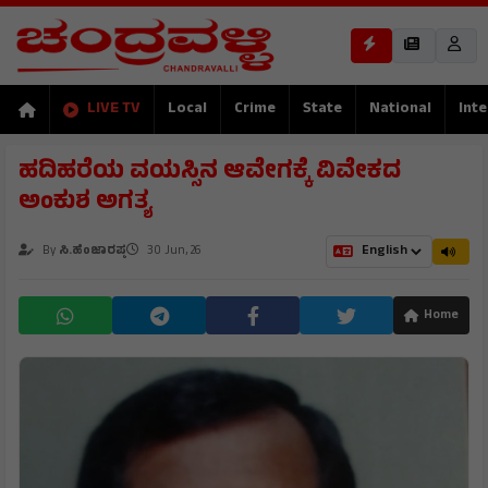
LIVE TV
Local
Crime
State
National
Inte
ಹದಿಹರೆಯ ವಯಸ್ಸಿನ ಆವೇಗಕ್ಕೆ ವಿವೇಕದ
ಅಂಕುಶ ಅಗತ್ಯ
By
ಸಿ.ಹೆಂಜಾರಪ್ಪ
30 Jun, 26
Home