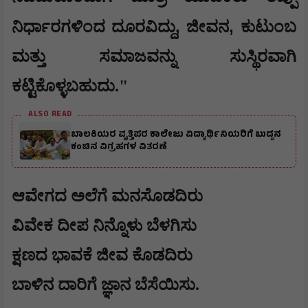
,
,
ನಿರ್ಧಾರಗಳಿಂದ ದೂರವಿದ್ದು
ಜೀವನ
ಕುಟುಂಬ
ಮತ್ತು ಸಮಾಜವನ್ನು ಸುಸ್ಥಿರವಾಗಿ
ಕಟ್ಟಿಕೊಳ್ಳಬಹುದು."
ALSO READ
ಬಾಲಕಿಯರ ವೃತ್ತಿಪರ ಕಾಲೇಜು ವಿದ್ಯಾರ್ಥಿನಿಯರಿಗೆ ಬುದ್ದನ
ಕಂಚಿನ ವಿಗ್ರಹಗಳ ವಿತರಣೆ
ಆವೇಗದ ಅಲೆಗೆ ಮನಸೊಡದಿರು
ವಿವೇಕ ದೀಪ ನಿನ್ನೊಳು ಬೆಳಗಿಸು
ಕ್ಷಣದ ಭಾವಕೆ ಜೀವ ಕೊಡದಿರು
ಬಾಳಿನ ದಾರಿಗೆ ಜ್ಞಾನ ಬೆಸೆಯಿಸು.