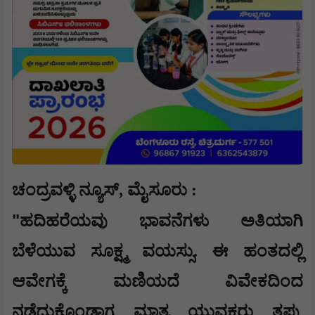
ಚಂದ್ರವಳ್ಳಿ ನ್ಯೂಸ್, ಮೈಸೂರು :
"
ಹದಿಹರೆಯವು ಭಾವನೆಗಳು ಅತಿಯಾಗಿ
ಬೆಳೆಯುವ ಸೂಕ್ಷ್ಮ ವಯಸ್ಸು. ಈ ಹಂತದಲ್ಲಿ
ಆವೇಗಕ್ಕೆ ಮಣಿಯದೆ ವಿವೇಕದಿಂದ
ನಡೆದುಕೊಂಡಾಗ ಮಾತ್ರ ಯುವಕರು ತಪ್ಪು