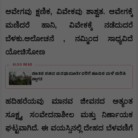
,
ಆವೇಗವು ಕ್ಷಣಿಕ
ವಿವೇಕವು ಶಾಶ್ವತ. ಆವೇಗಕ್ಕೆ
,
ಮಣಿದರೆ ಹಾನಿ
ವಿವೇಕಕ್ಕೆ ನಡೆದುದರೆ
,
ಬೆಳಕು.ಆಲೋಚನೆ
ನಮ್ಮಿಂದ ಸಾಧ್ಯವಿದೆ
ಯೋಚಿಸೋಣ
ALSO READ
ನೂತನ ಸಚಿವ ಟಿ.ರಘುಮೂರ್ತಿವರಿಗೆ ಹೂವಿನ ಮಳೆ ಸುರಿಸಿ
ಸ್ವಾಗತ
ಹದಿಹರೆಯವು ಮಾನವ ಜೀವನದ ಅತ್ಯಂತ
,
ಸೂಕ್ಷ್ಮ
ಸಂವೇದನಾಶೀಲ ಮತ್ತು ನಿರ್ಣಾಯಕ
ಘಟ್ಟವಾಗಿದೆ. ಈ ವಯಸ್ಸಿನಲ್ಲಿ ದೇಹದ ಬೆಳವಣಿಗೆ