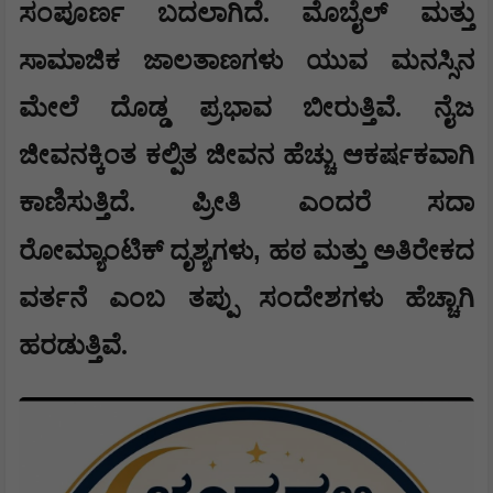
ಸಂಪೂರ್ಣ ಬದಲಾಗಿದೆ. ಮೊಬೈಲ್ ಮತ್ತು
ಸಾಮಾಜಿಕ ಜಾಲತಾಣಗಳು ಯುವ ಮನಸ್ಸಿನ
ಮೇಲೆ ದೊಡ್ಡ ಪ್ರಭಾವ ಬೀರುತ್ತಿವೆ. ನೈಜ
ಜೀವನಕ್ಕಿಂತ ಕಲ್ಪಿತ ಜೀವನ ಹೆಚ್ಚು ಆಕರ್ಷಕವಾಗಿ
ಕಾಣಿಸುತ್ತಿದೆ. ಪ್ರೀತಿ ಎಂದರೆ ಸದಾ
,
ರೋಮ್ಯಾಂಟಿಕ್ ದೃಶ್ಯಗಳು
ಹಠ ಮತ್ತು ಅತಿರೇಕದ
ವರ್ತನೆ ಎಂಬ ತಪ್ಪು ಸಂದೇಶಗಳು ಹೆಚ್ಚಾಗಿ
ಹರಡುತ್ತಿವೆ.