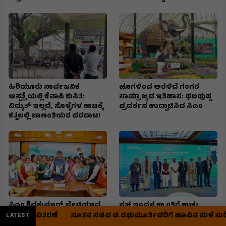
ಹಿರಿಯೂರು ಸಾರ್ವಜನಿಕ
ಹೂಗಳಿಂದ ಅರಳಿದೆ ಗಂಗರ
ಆಸ್ಪತ್ರೆಯಲ್ಲಿ ಕೆನಾಪಿ ಕುಸಿತ:
ಸಾಮ್ರಾಜ್ಯದ ಇತಿಹಾಸ: ಫಲಪುಷ್ಪ
ವಿದ್ಯುತ್‌ ಇಲ್ಲದೆ, ಸೊಳ್ಳೆಗಳ ಕಾಟಕ್ಕೆ
ಪ್ರದರ್ಶನ ಉದ್ಘಾಟಿಸಿದ ಸಿಎಂ
ಕತ್ತಲಲ್ಲಿ ಬಾಣಂತಿಯರ ಪರದಾಟ!
ಸಿಎಂ ಶಿವಕುಮಾರ್‌ ಭೇಟಿಯಾದ
ಸ್ವಚ್ಛ ಇಂಧನ ಕ್ರಾಂತಿಗೆ ಉಕ್ಕು
ಸರ್ಕಾರಿ ಮಹಿಳಾ ನೌಕರರ
ಬೆನ್ನೆಲುಬು: ಅಂತಾರಾಷ್ಟ್ರೀಯ
ಿತರಣೆ
ನೂತನ ಸಚಿವ ಟಿ.ರಘುಮೂರ್ತಿವರಿಗೆ ಹೂವಿನ ಮಳೆ ಸುರಿಸಿ ಸ್ವಾಗತ
LATEST
ನಿಯೋಗ:
ಇಂಧನ ಸಮ್ಮೇಳನದಲ್ಲಿ ಕೇಂದ್ರ