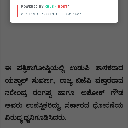
®
POWERED BY
KHUSHI
HOST
Version 91.0 | Support +91 90603 29333
​ಈ ಪತ್ರಿಕಾಗೋಷ್ಠಿಯಲ್ಲಿ ಉಡುಪಿ ಶಾಸಕರಾದ
,
ಯಶ್ಪಾಲ್ ಸುವರ್ಣ
ರಾಜ್ಯ ಬಿಜೆಪಿ ವಕ್ತಾರರಾದ
ನರೇಂದ್ರ ರಂಗಪ್ಪ ಹಾಗೂ ಅಶೋಕ್ ಗೌಡ
,
ಅವರು ಉಪಸ್ಥಿತರಿದ್ದು
ಸರ್ಕಾರದ ಧೋರಣೆಯ
ವಿರುದ್ಧ ಧ್ವನಿಗೂಡಿಸಿದರು.