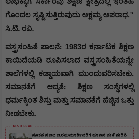
ಲಾಭಕ್ಕಾಗಿ ಸರ್ಕಾರವು ಶಿಕ್ಷಣ ಕ್ಷೇತ್ರದಲ್ಲಿ ಇಂತಹ
ಗೊಂದಲ ಸೃಷ್ಟಿಸುತ್ತಿರುವುದು ಅಕ್ಷಮ್ಯ ಅಪರಾಧ."
.
ಸಿ.ಟಿ. ರವಿ
1983
​​ವಸ್ತ್ರಸಂಹಿತೆ ಪಾಲನೆ:
ರ ಕರ್ನಾಟಕ ಶಿಕ್ಷಣ
ಕಾಯಿದೆಯಡಿ ರೂಪಿಸಲಾದ ವಸ್ತ್ರಸಂಹಿತೆಯನ್ನೇ
ಶಾಲೆಗಳಲ್ಲಿ ಕಡ್ಡಾಯವಾಗಿ ಮುಂದುವರಿಸಬೇಕು.​
ಸಮಾನತೆಗೆ ಆದ್ಯತೆ: ಶಿಕ್ಷಣ ಸಂಸ್ಥೆಗಳಲ್ಲಿ
ಧರ್ಮಕ್ಕಿಂತ ಶಿಸ್ತು ಮತ್ತು ಸಮಾನತೆಗೆ ಹೆಚ್ಚಿನ ಒತ್ತು
ನೀಡಬೇಕು.
ALSO READ
ನೂತನ ಸಚಿವ ಟಿ.ರಘುಮೂರ್ತಿವರಿಗೆ ಹೂವಿನ ಮಳೆ ಸುರಿಸಿ