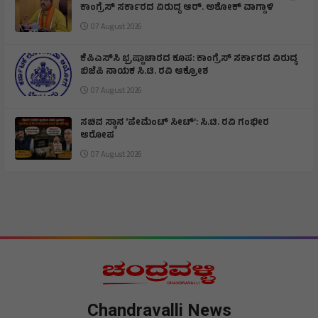
ಕಾಂಗ್ರೆಸ್ ಸರ್ಕಾರದ ವಿರುದ್ಧ ಆರ್‌. ಅಶೋಕ್ ವಾಗ್ದಾಳಿ
07 August 2026
ಕೆಪಿಎಸ್‌ಸಿ ಭ್ರಷ್ಟಾಚಾರದ ಕೂಪ: ಕಾಂಗ್ರೆಸ್ ಸರ್ಕಾರದ ವಿರುದ್ಧ
ಬಿಜೆಪಿ ನಾಯಕ ಸಿ.ಟಿ. ರವಿ ಆಕ್ರೋಶ
07 August 2026
ಸಚಿವ ಸ್ಥಾನ ‘ಪೇಮೆಂಟ್ ಸೀಟ್’: ಸಿ.ಟಿ. ರವಿ ಗಂಭೀರ
ಆರೋಪ
07 August 2026
Chandravalli News