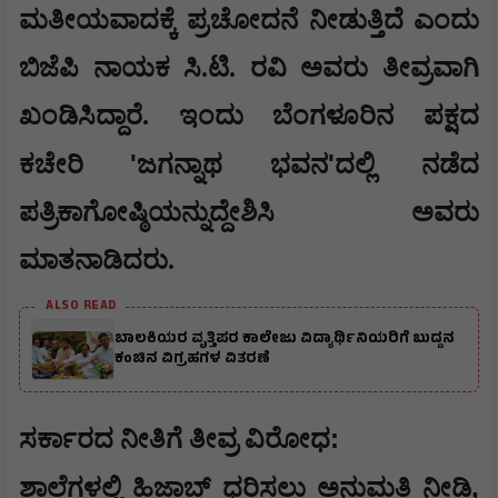
ಮತೀಯವಾದಕ್ಕೆ ಪ್ರಚೋದನೆ ನೀಡುತ್ತಿದೆ ಎಂದು
ಬಿಜೆಪಿ ನಾಯಕ ಸಿ.ಟಿ. ರವಿ ಅವರು ತೀವ್ರವಾಗಿ
ಖಂಡಿಸಿದ್ದಾರೆ. ಇಂದು ಬೆಂಗಳೂರಿನ ಪಕ್ಷದ
'
'
ಕಚೇರಿ
ಜಗನ್ನಾಥ ಭವನ
ದಲ್ಲಿ ನಡೆದ
ಪತ್ರಿಕಾಗೋಷ್ಠಿಯನ್ನುದ್ದೇಶಿಸಿ ಅವರು
ಮಾತನಾಡಿದರು.
ALSO READ
ಬಾಲಕಿಯರ ವೃತ್ತಿಪರ ಕಾಲೇಜು ವಿದ್ಯಾರ್ಥಿನಿಯರಿಗೆ ಬುದ್ದನ
ಕಂಚಿನ ವಿಗ್ರಹಗಳ ವಿತರಣೆ
:
​ಸರ್ಕಾರದ ನೀತಿಗೆ ತೀವ್ರ ವಿರೋಧ
,
​ಶಾಲೆಗಳಲ್ಲಿ ಹಿಜಾಬ್ ಧರಿಸಲು ಅನುಮತಿ ನೀಡಿ