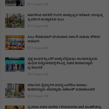
07 August 2026
ಹೂಗಳಿಂದ ಅರಳಿದೆ ಗಂಗರ ಸಾಮ್ರಾಜ್ಯದ ಇತಿಹಾಸ: ಫಲಪುಷ್ಪ
ಪ್ರದರ್ಶನ ಉದ್ಘಾಟಿಸಿದ ಸಿಎಂ
07 August 2026
ಸಿಎಂ ಶಿವಕುಮಾರ್‌ ಭೇಟಿಯಾದ ಸರ್ಕಾರಿ ಮಹಿಳಾ ನೌಕರರ
ನಿಯೋಗ:
07 August 2026
ಸ್ವಚ್ಛ ಇಂಧನ ಕ್ರಾಂತಿಗೆ ಉಕ್ಕು ಬೆನ್ನೆಲುಬು: ಅಂತಾರಾಷ್ಟ್ರೀಯ
ಇಂಧನ ಸಮ್ಮೇಳನದಲ್ಲಿ ಕೇಂದ್ರ ಸಚಿವ ಕುಮಾರಸ್ವಾಮಿ
ಪ್ರತಿಪಾದನೆ
07 August 2026
ಸರ್ಕಾರದ ವೈಫಲ್ಯಗಳ ವಿರುದ್ಧ ಎನ್‌ಡಿಎ ಕಾದಾಟ:
ಕುಮಾರಸ್ವಾಮಿ-ಬೊಮ್ಮಾಯಿ, ಅಶೋಕ್ ಸಮಾಲೋಚನೆ
07 August 2026
ಪ್ರಮಾಣ ವಚನ ಮುಗಿದು 3 ದಿನವಾದರೂ ಖಾತೆ ಹಂಚಿಕೆಯಿಲ್ಲ: