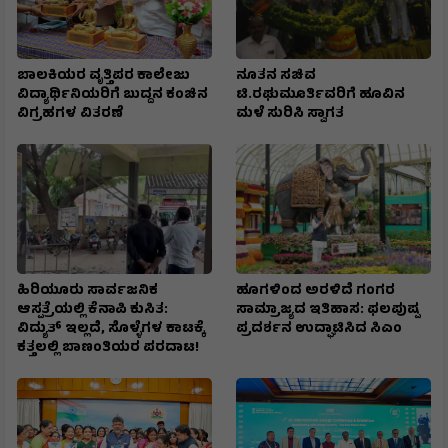
ಬಾಲಕಿಯರ ವೃತ್ತಿಪರ ಕಾಲೇಜು
ನೂತನ ಸಚಿವ
ವಿದ್ಯಾರ್ಥಿನಿಯರಿಗೆ ಬುದ್ದನ ಕಂಚಿನ
ಟಿ.ರಘುಮೂರ್ತಿವರಿಗೆ ಹೂವಿನ
ವಿಗ್ರಹಗಳ ವಿತರಣೆ
ಮಳೆ ಸುರಿಸಿ ಸ್ವಾಗತ
ಹಿರಿಯೂರು ಸಾರ್ವಜನಿಕ
ಹೂಗಳಿಂದ ಅರಳಿದೆ ಗಂಗರ
ಆಸ್ಪತ್ರೆಯಲ್ಲಿ ಕೆನಾಪಿ ಕುಸಿತ:
ಸಾಮ್ರಾಜ್ಯದ ಇತಿಹಾಸ: ಫಲಪುಷ್ಪ
ವಿದ್ಯುತ್‌ ಇಲ್ಲದೆ, ಸೊಳ್ಳೆಗಳ ಕಾಟಕ್ಕೆ
ಪ್ರದರ್ಶನ ಉದ್ಘಾಟಿಸಿದ ಸಿಎಂ
ಕತ್ತಲಲ್ಲಿ ಬಾಣಂತಿಯರ ಪರದಾಟ!