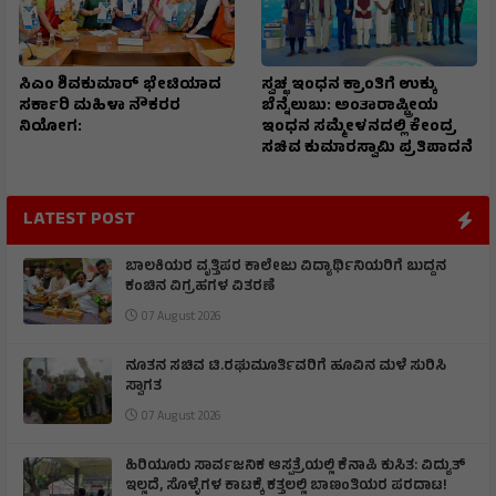
ಸಿಎಂ ಶಿವಕುಮಾರ್‌ ಭೇಟಿಯಾದ
ಸ್ವಚ್ಛ ಇಂಧನ ಕ್ರಾಂತಿಗೆ ಉಕ್ಕು
ಸರ್ಕಾರಿ ಮಹಿಳಾ ನೌಕರರ
ಬೆನ್ನೆಲುಬು: ಅಂತಾರಾಷ್ಟ್ರೀಯ
ನಿಯೋಗ:
ಇಂಧನ ಸಮ್ಮೇಳನದಲ್ಲಿ ಕೇಂದ್ರ
ಸಚಿವ ಕುಮಾರಸ್ವಾಮಿ ಪ್ರತಿಪಾದನೆ
LATEST POST
ಬಾಲಕಿಯರ ವೃತ್ತಿಪರ ಕಾಲೇಜು ವಿದ್ಯಾರ್ಥಿನಿಯರಿಗೆ ಬುದ್ದನ
ಕಂಚಿನ ವಿಗ್ರಹಗಳ ವಿತರಣೆ
07 August 2026
ನೂತನ ಸಚಿವ ಟಿ.ರಘುಮೂರ್ತಿವರಿಗೆ ಹೂವಿನ ಮಳೆ ಸುರಿಸಿ
ಸ್ವಾಗತ
07 August 2026
ಹಿರಿಯೂರು ಸಾರ್ವಜನಿಕ ಆಸ್ಪತ್ರೆಯಲ್ಲಿ ಕೆನಾಪಿ ಕುಸಿತ: ವಿದ್ಯುತ್‌
ಇಲ್ಲದೆ, ಸೊಳ್ಳೆಗಳ ಕಾಟಕ್ಕೆ ಕತ್ತಲಲ್ಲಿ ಬಾಣಂತಿಯರ ಪರದಾಟ!