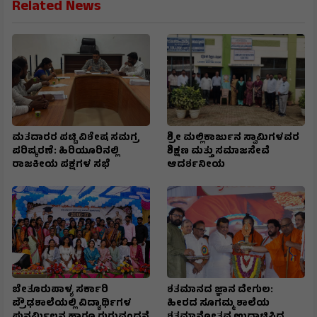
Related News
ಮತದಾರರ ಪಟ್ಟಿ ವಿಶೇಷ ಸಮಗ್ರ
ಶ್ರೀ ಮಲ್ಲಿಕಾರ್ಜುನ ಸ್ವಾಮಿಗಳವರ
ಪರಿಷ್ಕರಣೆ: ಹಿರಿಯೂರಿನಲ್ಲಿ
ಶಿಕ್ಷಣ ಮತ್ತು ಸಮಾಜಸೇವೆ
ರಾಜಕೀಯ ಪಕ್ಷಗಳ ಸಭೆ
ಆದರ್ಶನೀಯ
ಬೇತೂರುಪಾಳ್ಯ ಸರ್ಕಾರಿ
ಶತಮಾನದ ಜ್ಞಾನ ದೇಗುಲ:
ಪ್ರೌಢಶಾಲೆಯಲ್ಲಿ ವಿದ್ಯಾರ್ಥಿಗಳ
ಹೀರದ ಸೂಗಮ್ಮ ಶಾಲೆಯ