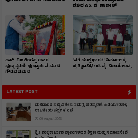
ಪುನರ್ಮಿಲನ ಹಾಗೂ ಗುರುವಂದನೆ
ಶತಮಾನೋತ್ಸವ ಉದ್ಘಾಟಿಸಿದ
ಸಚಿವ ಎಂ. ಬಿ. ಪಾಟೀಲ್
ಎಸ್. ನಿಜಲಿಂಗಪ್ಪ ಅವರ
'ನಶೆ ಮುಕ್ತ ಭಾರತ' ನಿರ್ಮಾಣಕ್ಕೆ
ಪುಣ್ಯಸ್ಮರಣೆ: ಪುಷ್ಪಾರ್ಚನೆ ಮಾಡಿ
ಪ್ರತಿಜ್ಞಾವಿಧಿ: ಬಿ. ವೈ. ವಿಜಯೇಂದ್ರ
ಗೌರವ ನಮನ​
LATEST POST
ಮತದಾರರ ಪಟ್ಟಿ ವಿಶೇಷ ಸಮಗ್ರ ಪರಿಷ್ಕರಣೆ: ಹಿರಿಯೂರಿನಲ್ಲಿ
ರಾಜಕೀಯ ಪಕ್ಷಗಳ ಸಭೆ
09 August 2026
ಶ್ರೀ ಮಲ್ಲಿಕಾರ್ಜುನ ಸ್ವಾಮಿಗಳವರ ಶಿಕ್ಷಣ ಮತ್ತು ಸಮಾಜಸೇವೆ