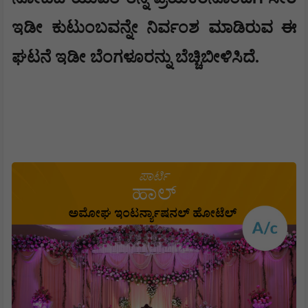
ಇಡೀ ಕುಟುಂಬವನ್ನೇ ನಿರ್ವಂಶ ಮಾಡಿರುವ ಈ
ಘಟನೆ ಇಡೀ ಬೆಂಗಳೂರನ್ನು ಬೆಚ್ಚಿಬೀಳಿಸಿದೆ.