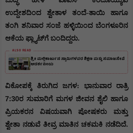
ಉದ್ದೇಶದಿಂದ ಶ್ವೇತಾಳ ತಂದೆ-ತಾಯಿ ಹಾಗೂ
ತಂಗಿ ಶನಿವಾರ ಸಂಜೆ ಹಳ್ಳಿಯಿಂದ ಬೆಂಗಳೂರಿನ
ಆಕೆಯ ಫ್ಲ್ಯಾಟ್‌ಗೆ ಬಂದಿದ್ದರು.
ALSO READ
ಶ್ರೀ ಮಲ್ಲಿಕಾರ್ಜುನ ಸ್ವಾಮಿಗಳವರ ಶಿಕ್ಷಣ ಮತ್ತು ಸಮಾಜಸೇವೆ
ಆದರ್ಶನೀಯ
ವಿಕೋಪಕ್ಕೆ ತಿರುಗಿದ ಜಗಳ: ಭಾನುವಾರ ರಾತ್ರಿ
7:30
ರ ಸುಮಾರಿಗೆ ಮಗಳ ಜೀವನ ಶೈಲಿ ಹಾಗೂ
ಪ್ರಿಯಕರನ ವಿಷಯವಾಗಿ ಪೋಷಕರು ಮತ್ತು
ಶ್ವೇತಾ ನಡುವೆ ತೀವ್ರ ಮಾತಿನ ಚಕಮಕಿ ನಡೆದಿದೆ.