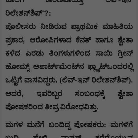
'?:
ರಿಲೇಶನ್‌ಶಿಪ್
ಪೊಲೀಸರು ನೀಡಿರುವ ಪ್ರಾಥಮಿಕ ಮಾಹಿತಿಯ
,
ಪ್ರಕಾರ
ಆರೋಪಿಗಳಾದ ಕೆನತ್ ಹಾಗೂ ಶ್ವೇತಾ
ಕಳೆದ ಎರಡು ತಿಂಗಳುಗಳಿಂದ ಸಾಯಿ ಗ್ರೀನ್
ಹೋಮ್ಸ್ ಅಪಾರ್ಟ್‌ಮೆಂಟ್‌ನ ಫ್ಲ್ಯಾಟ್‌ಒಂದರಲ್ಲಿ
.
ಒಟ್ಟಿಗೆ ವಾಸವಿದ್ದರು
(ಲಿವ್-ಇನ್ ರಿಲೇಶನ್‌ಶಿಪ್).
,
ಆದರೆ
ಇವರಿಬ್ಬರ ಸಂಬಂಧಕ್ಕೆ ಶ್ವೇತಾ
ಪೋಷಕರಿಂದ ತೀವ್ರ ವಿರೋಧವಿತ್ತು.
ಮಗಳ ಮನೆಗೆ ಬಂದಿದ್ದ ಪೋಷಕರು: ಮಗಳಿಗೆ
ಬುದ್ಧಿ ಹೇಳಿ ವಾಪಸ್ ಕರೆದೊಯ್ಯುವ