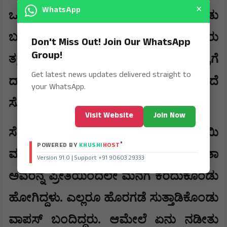
×
WhatsApp
ಒದ್ದಾಡುತ್ತಾ ಮನೆಯಿಂದ ಹೊರಗೆ ತಪ್ಪಿಸಿಕೊಂಡು
ಬಂದಿದ್ದಾರೆ. ಇದನ್ನು ಗಮನಿಸಿದ ಸ್ಥಳೀಯರು
Don't Miss Out! Join Our WhatsApp
Group!
ತಕ್ಷಣವೇ ಅವರನ್ನು ಆಸ್ಪತ್ರೆಗೆ
Get latest news updates delivered straight to
,
ದಾಖಲಿಸಿದರಾದರೂ
ಚಿಕಿತ್ಸೆ ಫಲಕಾರಿಯಾಗದೆ
your WhatsApp.
ಸೋಮಸುಂದರ್ ಕೂಡ ಮೃತಪಟ್ಟಿದ್ದಾರೆ.
Visit Website
Join Now
ಸೆಕ್ಯುರಿಟಿ ಗಾರ್ಡ್ ಹೇಳಿಕೆ: "ಮೊನ್ನೆ ತಂದೆ-ತಾಯಿ
®
POWERED BY
KHUSHI
HOST
ಮತ್ತು ತಂಗಿ ಹಳ್ಳಿಯಿಂದ ಬಂದಾಗ ಶ್ವೇತಾ
Version 91.0 | Support +91 90603 29333
ಅವರನ್ನ ಪ್ರೀತಿಯಿಂದಲೇ ಮನೆಗೆ ಕರೆದುಕೊಂಡು
ಹೋಗಿದ್ದಳು. ಎಲ್ಲರೂ ಹೊರಗಡೆ ಸುತ್ತಾಡಿಕೊಂಡು
ವಾಪಸ್ ಬಂದಿದ್ದರು. ಆಮೇಲೆ ಏನು ನಡೀತು