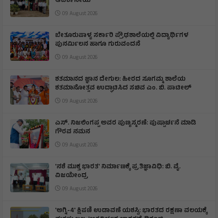
ಆದರ್ಶನೀಯ
09 August 2026
ಬೇತೂರುಪಾಳ್ಯ ಸರ್ಕಾರಿ ಪ್ರೌಢಶಾಲೆಯಲ್ಲಿ ವಿದ್ಯಾರ್ಥಿಗಳ
ಪುನರ್ಮಿಲನ ಹಾಗೂ ಗುರುವಂದನೆ
09 August 2026
ಶತಮಾನದ ಜ್ಞಾನ ದೇಗುಲ: ಹೀರದ ಸೂಗಮ್ಮ ಶಾಲೆಯ
ಶತಮಾನೋತ್ಸವ ಉದ್ಘಾಟಿಸಿದ ಸಚಿವ ಎಂ. ಬಿ. ಪಾಟೀಲ್
09 August 2026
ಎಸ್. ನಿಜಲಿಂಗಪ್ಪ ಅವರ ಪುಣ್ಯಸ್ಮರಣೆ: ಪುಷ್ಪಾರ್ಚನೆ ಮಾಡಿ
ಗೌರವ ನಮನ​
09 August 2026
'ನಶೆ ಮುಕ್ತ ಭಾರತ' ನಿರ್ಮಾಣಕ್ಕೆ ಪ್ರತಿಜ್ಞಾವಿಧಿ: ಬಿ. ವೈ.
ವಿಜಯೇಂದ್ರ
09 August 2026
'ಅಗ್ನಿ-4' ಕ್ಷಿಪಣಿ ಉಡಾವಣೆ ಯಶಸ್ವಿ: ಭಾರತದ ರಕ್ಷಣಾ ವಲಯಕ್ಕೆ