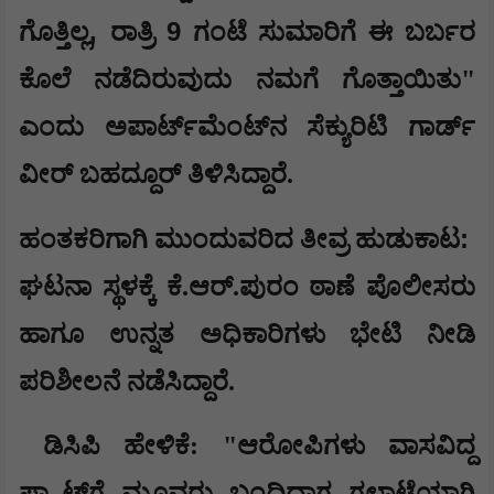
,
9
ಗೊತ್ತಿಲ್ಲ
ರಾತ್ರಿ
ಗಂಟೆ ಸುಮಾರಿಗೆ ಈ ಬರ್ಬರ
ಕೊಲೆ ನಡೆದಿರುವುದು ನಮಗೆ ಗೊತ್ತಾಯಿತು"
ಎಂದು ಅಪಾರ್ಟ್‌ಮೆಂಟ್‌ನ ಸೆಕ್ಯುರಿಟಿ ಗಾರ್ಡ್
ವೀರ್ ಬಹದ್ದೂರ್ ತಿಳಿಸಿದ್ದಾರೆ.
:
ಹಂತಕರಿಗಾಗಿ ಮುಂದುವರಿದ ತೀವ್ರ ಹುಡುಕಾಟ
ಘಟನಾ ಸ್ಥಳಕ್ಕೆ ಕೆ.ಆರ್.ಪುರಂ ಠಾಣೆ ಪೊಲೀಸರು
ಹಾಗೂ ಉನ್ನತ ಅಧಿಕಾರಿಗಳು ಭೇಟಿ ನೀಡಿ
ಪರಿಶೀಲನೆ ನಡೆಸಿದ್ದಾರೆ.
ಡಿಸಿಪಿ ಹೇಳಿಕೆ: "ಆರೋಪಿಗಳು ವಾಸವಿದ್ದ
ಫ್ಲ್ಯಾಟ್‌ಗೆ ಮೂವರು ಬಂದಿದ್ದಾಗ ಗಲಾಟೆಯಾಗಿ