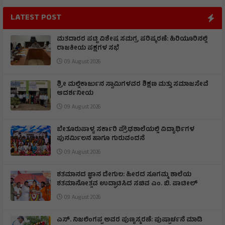
LATEST POST
ಮತದಾರರ ಪಟ್ಟಿ ವಿಶೇಷ ಸಮಗ್ರ ಪರಿಷ್ಕರಣೆ: ಹಿರಿಯೂರಿನಲ್ಲಿ
ರಾಜಕೀಯ ಪಕ್ಷಗಳ ಸಭೆ
09 August 2026
ಶ್ರೀ ಮಲ್ಲಿಕಾರ್ಜುನ ಸ್ವಾಮಿಗಳವರ ಶಿಕ್ಷಣ ಮತ್ತು ಸಮಾಜಸೇವೆ
ಆದರ್ಶನೀಯ
09 August 2026
ಬೇತೂರುಪಾಳ್ಯ ಸರ್ಕಾರಿ ಪ್ರೌಢಶಾಲೆಯಲ್ಲಿ ವಿದ್ಯಾರ್ಥಿಗಳ
ಪುನರ್ಮಿಲನ ಹಾಗೂ ಗುರುವಂದನೆ
09 August 2026
ಶತಮಾನದ ಜ್ಞಾನ ದೇಗುಲ: ಹೀರದ ಸೂಗಮ್ಮ ಶಾಲೆಯ
ಶತಮಾನೋತ್ಸವ ಉದ್ಘಾಟಿಸಿದ ಸಚಿವ ಎಂ. ಬಿ. ಪಾಟೀಲ್
09 August 2026
ಎಸ್. ನಿಜಲಿಂಗಪ್ಪ ಅವರ ಪುಣ್ಯಸ್ಮರಣೆ: ಪುಷ್ಪಾರ್ಚನೆ ಮಾಡಿ