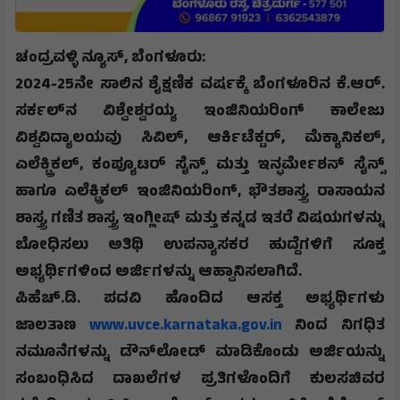
ಚಂದ್ರವಳ್ಳಿ ನ್ಯೂಸ್, ಬೆಂಗಳೂರು:
2024-25
ನೇ ಸಾಲಿನ ಶೈಕ್ಷಣಿಕ ವರ್ಷಕ್ಕೆ ಬೆಂಗಳೂರಿನ ಕೆ.ಆರ್.
ಸರ್ಕಲ್‍ನ ವಿಶ್ವೇಶ್ವರಯ್ಯ ಇಂಜಿನಿಯರಿಂಗ್ ಕಾಲೇಜು
ವಿಶ್ವವಿದ್ಯಾಲಯವು ಸಿವಿಲ್
,
ಆರ್ಕಿಟೆಕ್ಟರ್
,
ಮೆಕ್ಯಾನಿಕಲ್
,
ಎಲೆಕ್ಟ್ರಿಕಲ್
,
ಕಂಪ್ಯೂಟರ್ ಸೈನ್ಸ್ ಮತ್ತು ಇನ್ಫರ್ಮೇಶನ್ ಸೈನ್ಸ್
ಹಾಗೂ ಎಲೆಕ್ಟ್ರಿಕಲ್ ಇಂಜಿನಿಯರಿಂಗ್
,
ಭೌತಶಾಸ್ತ್ರ
,
ರಾಸಾಯನ
ಶಾಸ್ತ್ರ
,
ಗಣಿತ ಶಾಸ್ತ್ರ
,
ಇಂಗ್ಲೀಷ್ ಮತ್ತು ಕನ್ನಡ ಇತರೆ ವಿಷಯಗಳನ್ನು
ಬೋಧಿಸಲು ಅತಿಥಿ ಉಪನ್ಯಾಸಕರ ಹುದ್ದೆಗಳಿಗೆ ಸೂಕ್ತ
ಅಭ್ಯರ್ಥಿಗಳಿಂದ ಅರ್ಜಿಗಳನ್ನು ಆಹ್ವಾನಿಸಲಾಗಿದೆ.
ಪಿಹೆಚ್.ಡಿ. ಪದವಿ ಹೊಂದಿದ ಆಸಕ್ತ ಅಭ್ಯರ್ಥಿಗಳು
ಜಾಲತಾಣ
www.uvce.karnataka.gov.in
ನಿಂದ ನಿಗಧಿತ
ನಮೂನೆಗಳನ್ನು ಡೌನ್‍ಲೋಡ್ ಮಾಡಿಕೊಂಡು ಅರ್ಜಿಯನ್ನು
ಸಂಬಂಧಿಸಿದ ದಾಖಲೆಗಳ ಪ್ರತಿಗಳೊಂದಿಗೆ ಕುಲಸಚಿವರ