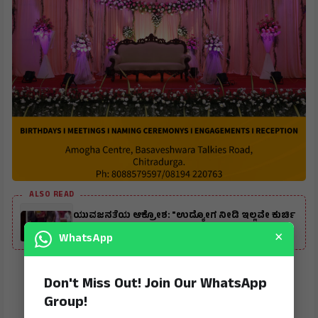
ALSO READ
ಯುವಜನತೆಯ ಆಕ್ರೋಶ: "ಉದ್ಯೋಗ ನೀಡಿ ಇಲ್ಲವೇ ಕುರ್ಚಿ
ಬಿಡಿ" - ಸರ್ಕಾರಕ್ಕೆ ಆರ್. ಅಶೋಕ್ ಎಚ್ಚರಿಕೆ
×
WhatsApp
Don't Miss Out! Join Our WhatsApp
Group!