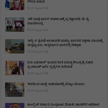
ಗೌರವ ನಮನ​
09 August 2026
'ನಶೆ ಮುಕ್ತ ಭಾರತ' ನಿರ್ಮಾಣಕ್ಕೆ ಪ್ರತಿಜ್ಞಾವಿಧಿ: ಬಿ. ವೈ.
ವಿಜಯೇಂದ್ರ
09 August 2026
'ಅಗ್ನಿ-4' ಕ್ಷಿಪಣಿ ಉಡಾವಣೆ ಯಶಸ್ವಿ: ಭಾರತದ ರಕ್ಷಣಾ ವಲಯಕ್ಕೆ
ಮತ್ತಷ್ಟು ಬಲ, 'ಆತ್ಮನಿರ್ಭರ ಭಾರತ'ಕ್ಕೆ ದಿಕ್ಸೂಚಿ
09 August 2026
E20 ಎಥನಾಲ್ ಇಂಧನ ನೀತಿ ವಿರುದ್ಧ ಕೇಂದ್ರಕ್ಕೆ ಸಚಿವ
ಪ್ರಿಯಾಂಕ್ ಖರ್ಗೆ ಪ್ರಶ್ನೆಗಳ ಸುರಿಮಳೆ
09 August 2026
‘ಕಸದಿಂದ ಮುಕ್ತಿ’ ಅಭಿಯಾನಕ್ಕೆ ಬೆಸ್ಕಾಂ ಬೆಂಬಲ:
09 August 2026
ಕಾಂಗ್ರೆಸ್ ಸರ್ಕಾರ ಸಂಪೂರ್ಣ ದಿವಾಳಿ, ಶಾಸಕರಿಗೆ ಅಧಿಕಾರ