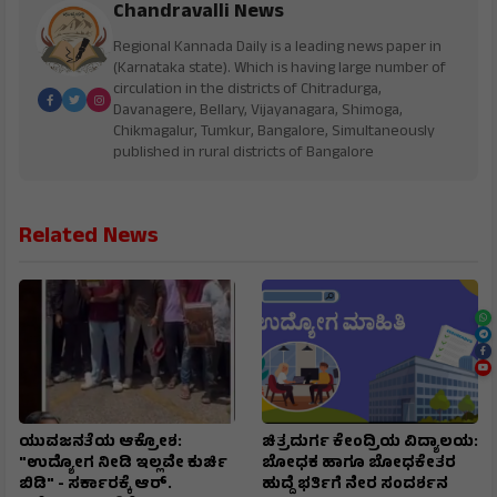
Chandravalli News
Regional Kannada Daily is a leading news paper in
(Karnataka state). Which is having large number of
circulation in the districts of Chitradurga,
Davanagere, Bellary, Vijayanagara, Shimoga,
Chikmagalur, Tumkur, Bangalore, Simultaneously
published in rural districts of Bangalore
Related News
ಯುವಜನತೆಯ ಆಕ್ರೋಶ:
ಚಿತ್ರದುರ್ಗ ಕೇಂದ್ರಿಯ ವಿದ್ಯಾಲಯ:
"ಉದ್ಯೋಗ ನೀಡಿ ಇಲ್ಲವೇ ಕುರ್ಚಿ
ಬೋಧಕ ಹಾಗೂ ಬೋಧಕೇತರ
ಬಿಡಿ" - ಸರ್ಕಾರಕ್ಕೆ ಆರ್.
ಹುದ್ದೆ ಭರ್ತಿಗೆ ನೇರ ಸಂದರ್ಶನ