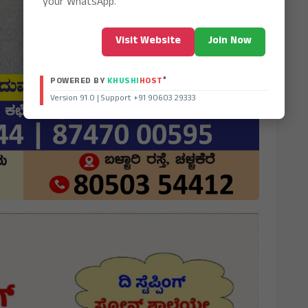
your WhatsApp.
Visit Website
Join Now
®
POWERED BY
KHUSHI
HOST
Version 91.0 | Support +91 90603 29333