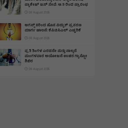
ಪ್ಯಾಕೇಜ್ ಬಸ್ ಸೇವೆ: ಆ.9 ರಿಂದ ಪ್ರಾರಂಭ
08 August 2026
ಆಗಸ್ಟ್ 8ರಿಂದ ಹೊಸ ವಿದ್ಯುತ್ ಪ್ರಸರಣ
ಮಾರ್ಗ ಚಾಲನೆ: ಕೆಪಿಟಿಸಿಎಲ್ ಎಚ್ಚರಿಕೆ
08 August 2026
ಪ್ರತಿ ತಿಂಗಳ ಎರಡನೇ ಮತ್ತು ನಾಲ್ಕನೆ
ಮಂಗಳವಾರ ಆಯೋಜನೆ ಉಚಿತ ಗ್ಯಾಸ್ಟ್ರೋ
ಶಿಬಿರ
08 August 2026