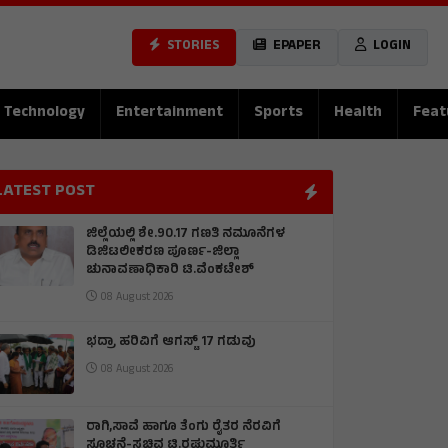
STORIES
EPAPER
LOGIN
Technology
Entertainment
Sports
Health
Feat
LATEST POST
ಜಿಲ್ಲೆಯಲ್ಲಿ ಶೇ.90.17 ಗಣತಿ ನಮೂನೆಗಳ
ಡಿಜಿಟಲೀಕರಣ ಪೂರ್ಣ-ಜಿಲ್ಲಾ
ಚುನಾವಣಾಧಿಕಾರಿ ಟಿ.ವೆಂಕಟೇಶ್
08 August 2026
ಭದ್ರಾ ಹರಿವಿಗೆ ಆಗಸ್ಟ್ 17 ಗಡುವು
08 August 2026
ರಾಗಿ,ಸಾವೆ ಹಾಗೂ ತೆಂಗು ರೈತರ ನೆರವಿಗೆ
ಸೂಚನೆ-ಸಚಿವ ಟಿ.ರಘುಮೂರ್ತಿ