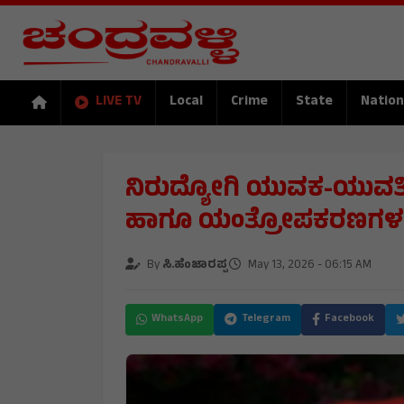
LIVE TV
Local
Crime
State
Nation
ನಿರುದ್ಯೋಗಿ ಯುವಕ-ಯುವತಿ
ಹಾಗೂ ಯಂತ್ರೋಪಕರಣಗಳ ವಿ
By
ಸಿ.ಹೆಂಜಾರಪ್ಪ
May 13, 2026 - 06:15 AM
WhatsApp
Telegram
Facebook