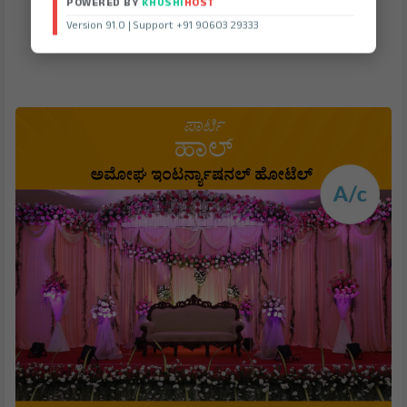
®
POWERED BY
KHUSHI
HOST
Version 91.0 | Support +91 90603 29333