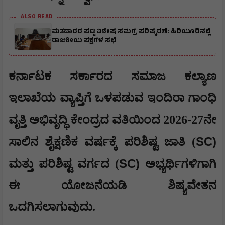
ALSO READ
ಮತದಾರರ ಪಟ್ಟಿ ವಿಶೇಷ ಸಮಗ್ರ ಪರಿಷ್ಕರಣೆ: ಹಿರಿಯೂರಿನಲ್ಲಿ
ರಾಜಕೀಯ ಪಕ್ಷಗಳ ಸಭೆ
ಕರ್ನಾಟಕ ಸರ್ಕಾರದ ಸಮಾಜ ಕಲ್ಯಾಣ
ಇಲಾಖೆಯ ವ್ಯಾಪ್ತಿಗೆ ಒಳಪಡುವ ಇಂದಿರಾ ಗಾಂಧಿ
ವೃತ್ತಿ ಅಭಿವೃದ್ಧಿ ಕೇಂದ್ರದ ವತಿಯಿಂದ 2026-27ನೇ
SC)
ಸಾಲಿನ ಶೈಕ್ಷಣಿಕ ವರ್ಷಕ್ಕೆ ಪರಿಶಿಷ್ಟ ಜಾತಿ (
SC)
ಮತ್ತು ಪರಿಶಿಷ್ಟ ವರ್ಗದ (
ಅಭ್ಯರ್ಥಿಗಳಿಗಾಗಿ
ಈ ಯೋಜನೆಯಡಿ ಶಿಷ್ಯವೇತನ
ಒದಗಿಸಲಾಗುವುದು.