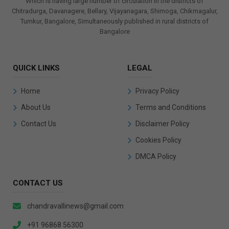
Which is having large number of circulation in the districts of
Chitradurga, Davanagere, Bellary, Vijayanagara, Shimoga, Chikmagalur,
Tumkur, Bangalore, Simultaneously published in rural districts of
Bangalore
QUICK LINKS
LEGAL
Home
Privacy Policy
About Us
Terms and Conditions
Contact Us
Disclaimer Policy
Cookies Policy
DMCA Policy
CONTACT US
chandravallinews@gmail.com
+91 96868 56300