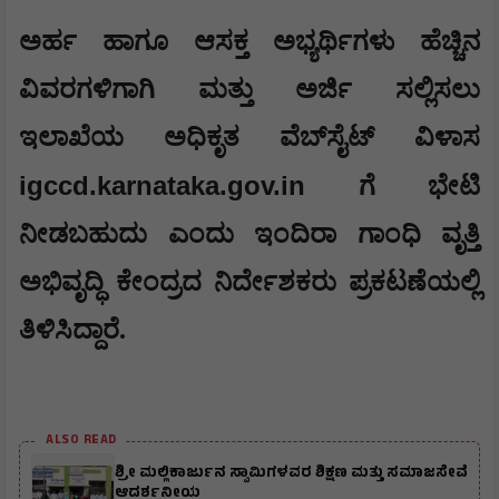
ಅರ್ಹ ಹಾಗೂ ಆಸಕ್ತ ಅಭ್ಯರ್ಥಿಗಳು ಹೆಚ್ಚಿನ
ವಿವರಗಳಿಗಾಗಿ ಮತ್ತು ಅರ್ಜಿ ಸಲ್ಲಿಸಲು
ಇಲಾಖೆಯ ಅಧಿಕೃತ ವೆಬ್‍ಸೈಟ್ ವಿಳಾಸ
igccd.karnataka.gov.in
ಗೆ ಭೇಟಿ
ನೀಡಬಹುದು ಎಂದು ಇಂದಿರಾ ಗಾಂಧಿ ವೃತ್ತಿ
ಅಭಿವೃದ್ಧಿ ಕೇಂದ್ರದ ನಿರ್ದೇಶಕರು ಪ್ರಕಟಣೆಯಲ್ಲಿ
ತಿಳಿಸಿದ್ದಾರೆ.
ALSO READ
ಶ್ರೀ ಮಲ್ಲಿಕಾರ್ಜುನ ಸ್ವಾಮಿಗಳವರ ಶಿಕ್ಷಣ ಮತ್ತು ಸಮಾಜಸೇವೆ
ಆದರ್ಶನೀಯ