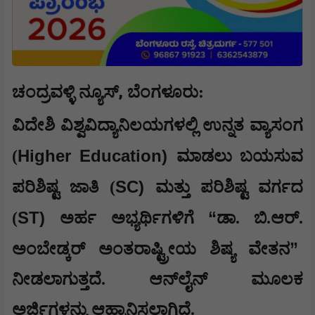
,
ಚಂದ್ರವಳ್ಳಿ ನ್ಯೂಸ್
ಬೆಂಗಳೂರು:
ವಿದೇಶಿ ವಿಶ್ವವಿದ್ಯಾನಿಲಯಗಳಲ್ಲಿ ಉನ್ನತ ವ್ಯಾಸಂಗ
Higher Education)
(
ಮಾಡಲು ಬಯಸುವ
SC)
ಪರಿಶಿಷ್ಟ ಜಾತಿ (
ಮತ್ತು ಪರಿಶಿಷ್ಟ ವರ್ಗದ
ST)
“
(
ಅರ್ಹ ಅಭ್ಯರ್ಥಿಗಳಿಗೆ
ಡಾ. ಬಿ.ಆರ್.
”
ಅಂಬೇಡ್ಕರ್ ಅಂತರಾಷ್ಟ್ರೀಯ ಶಿಷ್ಯ ವೇತನ
ನೀಡಲಾಗುತ್ತದೆ. ಆನ್‍ಲೈನ್ ಮೂಲಕ
ಅರ್ಜಿಗಳನ್ನು ಆಹ್ವಾನಿಸಲಾಗಿದೆ.