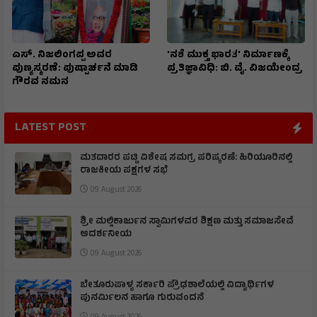
ಎಸ್. ನಿಜಲಿಂಗಪ್ಪ ಅವರ
'ನಶೆ ಮುಕ್ತ ಭಾರತ' ನಿರ್ಮಾಣಕ್ಕೆ
ಪುಣ್ಯಸ್ಮರಣೆ: ಪುಷ್ಪಾರ್ಚನೆ ಮಾಡಿ
ಪ್ರತಿಜ್ಞಾವಿಧಿ: ಬಿ. ವೈ. ವಿಜಯೇಂದ್ರ
ಗೌರವ ನಮನ​
LATEST POST
ಮತದಾರರ ಪಟ್ಟಿ ವಿಶೇಷ ಸಮಗ್ರ ಪರಿಷ್ಕರಣೆ: ಹಿರಿಯೂರಿನಲ್ಲಿ
ರಾಜಕೀಯ ಪಕ್ಷಗಳ ಸಭೆ
09 August 2026
ಶ್ರೀ ಮಲ್ಲಿಕಾರ್ಜುನ ಸ್ವಾಮಿಗಳವರ ಶಿಕ್ಷಣ ಮತ್ತು ಸಮಾಜಸೇವೆ
ಆದರ್ಶನೀಯ
09 August 2026
ಬೇತೂರುಪಾಳ್ಯ ಸರ್ಕಾರಿ ಪ್ರೌಢಶಾಲೆಯಲ್ಲಿ ವಿದ್ಯಾರ್ಥಿಗಳ
ಪುನರ್ಮಿಲನ ಹಾಗೂ ಗುರುವಂದನೆ