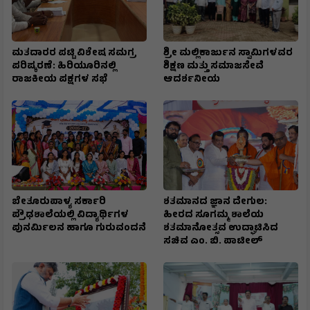
ಮತದಾರರ ಪಟ್ಟಿ ವಿಶೇಷ ಸಮಗ್ರ
ಶ್ರೀ ಮಲ್ಲಿಕಾರ್ಜುನ ಸ್ವಾಮಿಗಳವರ
ಪರಿಷ್ಕರಣೆ: ಹಿರಿಯೂರಿನಲ್ಲಿ
ಶಿಕ್ಷಣ ಮತ್ತು ಸಮಾಜಸೇವೆ
ರಾಜಕೀಯ ಪಕ್ಷಗಳ ಸಭೆ
ಆದರ್ಶನೀಯ
ಬೇತೂರುಪಾಳ್ಯ ಸರ್ಕಾರಿ
ಶತಮಾನದ ಜ್ಞಾನ ದೇಗುಲ:
ಪ್ರೌಢಶಾಲೆಯಲ್ಲಿ ವಿದ್ಯಾರ್ಥಿಗಳ
ಹೀರದ ಸೂಗಮ್ಮ ಶಾಲೆಯ
ಪುನರ್ಮಿಲನ ಹಾಗೂ ಗುರುವಂದನೆ
ಶತಮಾನೋತ್ಸವ ಉದ್ಘಾಟಿಸಿದ
ಸಚಿವ ಎಂ. ಬಿ. ಪಾಟೀಲ್