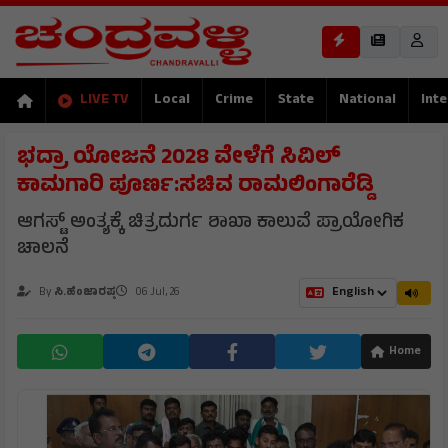
LIVE TV
Local
Crime
State
National
Inte
ಭದ್ರಾ ಯೋಜನೆ 2028 ವೇಳೆಗೆ ಸಿವಿಲ್
ಕಾಮಗಾರಿ ಪೂರ್ಣ:ಸಚಿವ ರಾಮಲಿಂಗಾರೆಡ್ಡಿ
ಆಗಸ್ಟ್ ಅಂತ್ಯಕ್ಕೆ ಚಿತ್ರದುರ್ಗ ಶಾಖಾ ಕಾಲುವೆ ಪ್ರಾಯೋಗಿಕ
ಚಾಲನೆ
By
ಸಿ.ಹೆಂಜಾರಪ್ಪ
06 Jul, 26
Home