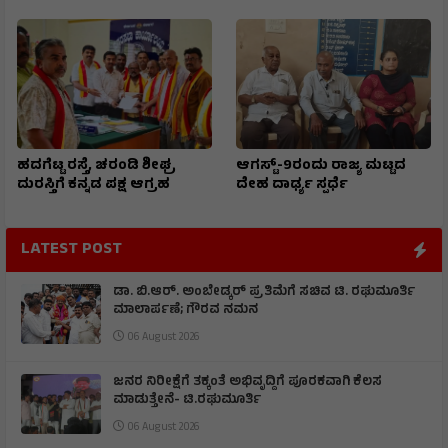
ಹದಗೆಟ್ಟ ರಸ್ತೆ, ಚರಂಡಿ ಶೀಘ್ರ
ಆಗಸ್ಟ್-9ರಂದು ರಾಜ್ಯ ಮಟ್ಟದ
ದುರಸ್ತಿಗೆ ಕನ್ನಡ ಪಕ್ಷ ಆಗ್ರಹ
ದೇಹ ದಾರ್ಢ್ಯ ಸ್ಪರ್ಧೆ
LATEST POST
ಡಾ. ಬಿ.ಆರ್. ಅಂಬೇಡ್ಕರ್ ಪ್ರತಿಮೆಗೆ ಸಚಿವ ಟಿ. ರಘುಮೂರ್ತಿ
ಮಾಲಾರ್ಪಣೆ; ಗೌರವ ನಮನ
06 August 2026
ಜನರ ನಿರೀಕ್ಷೆಗೆ ತಕ್ಕಂತೆ ಅಭಿವೃದ್ದಿಗೆ ಪೂರಕವಾಗಿ ಕೆಲಸ
ಮಾಡುತ್ತೇನೆ- ಟಿ.ರಘುಮೂರ್ತಿ
06 August 2026