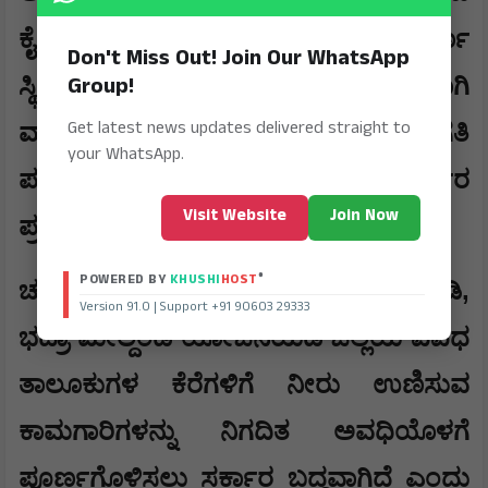
ಕೈಗೊಳ್ಳಲಾಗುವುದು. ಯೋಜನೆ ಪೂರ್ಣ
Don't Miss Out! Join Our WhatsApp
Group!
ಸ್ಥಿತಿಗತಿಗಳನ್ನು ತಿಳಿದು ಕೊಳ್ಳೂವ ಸಲುವಾಗಿ
Get latest news updates delivered straight to
ವಾರದ ಒಳಗೆ ಅಧಿಕಾರಿಗಳೊಂದಿಗೆ ಪ್ರಗತಿ
your WhatsApp.
ಪರಿಶೀಲನಾ ಸಭೆ ನಡೆಸುವುದಾಗಿ ಪತ್ರಕರ್ತರ
Visit Website
Join Now
ಪ್ರಶ್ನೆಗೆ ಸಚಿವ ರಾಮಲಿಂಗಾರೆಡ್ಡಿ ಉತ್ತರಿಸಿದರು.
®
POWERED BY
KHUSHI
HOST
,
ಚಳ್ಳಕೆರೆ ಶಾಸಕ ಟಿ.ರಘುಮೂರ್ತಿ ಮಾತನಾಡಿ
Version 91.0 | Support +91 90603 29333
ಭದ್ರಾ ಮೇಲ್ದಂಡೆ ಯೋಜನೆಯಡಿ ಜಿಲ್ಲೆಯ ವಿವಿಧ
ತಾಲೂಕುಗಳ ಕೆರೆಗಳಿಗೆ ನೀರು ಉಣಿಸುವ
ಕಾಮಗಾರಿಗಳನ್ನು ನಿಗದಿತ ಅವಧಿಯೊಳಗೆ
ಪೂರ್ಣಗೊಳಿಸಲು ಸರ್ಕಾರ ಬದ್ಧವಾಗಿದೆ ಎಂದು