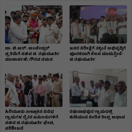
ಡಾ. ಬಿ.ಆರ್. ಅಂಬೇಡ್ಕರ್
ಜನರ ನಿರೀಕ್ಷೆಗೆ ತಕ್ಕಂತೆ ಅಭಿವೃದ್ದಿಗೆ
ಪ್ರತಿಮೆಗೆ ಸಚಿವ ಟಿ. ರಘುಮೂರ್ತಿ
ಪೂರಕವಾಗಿ ಕೆಲಸ ಮಾಡುತ್ತೇನೆ-
ಮಾಲಾರ್ಪಣೆ; ಗೌರವ ನಮನ
ಟಿ.ರಘುಮೂರ್ತಿ
ಹಿರಿಯೂರು ತಾಲ್ಲೂಕಿನ ವಿವಿಧ
ರಘುನಾಥಪುರ ಗ್ರಾಮದಲ್ಲಿ
ಗ್ರಾಮಗಳ ರೈತರ ಜಮೀನುಗಳಿಗೆ
ಕುಡಿಯುವ ನೀರಿನ ತೀವ್ರ ಅಭಾವ
ಸಚಿವ ಟಿ.ರಘುಮೂರ್ತಿ ಭೇಟಿ,
ಪರಿಶೀಲನೆ