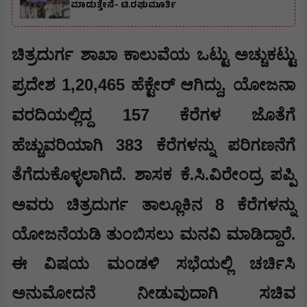
ಮಾಡುತ್ತೇನೆ- ಟಿ.ರಘುಮೂರ್ತಿ
ಚಿತ್ರದುರ್ಗ ಶಾಖಾ ಕಾಲುವೆಯ ಒಟ್ಟು ಅಚ್ಚುಕಟ್ಟು
1,20,465
,
ಪ್ರದೇಶ
ಹೆಕ್ಟೇರ್ ಆಗಿದ್ದು
ಯೋಜನಾ
157
ವರದಿಯಲ್ಲಿದ್ದ
ಕೆರೆಗಳ ಜೊತೆಗೆ
383
ಹೆಚ್ಚುವರಿಯಾಗಿ
ಕೆರೆಗಳನ್ನು ಪರಿಗಣನೆಗೆ
ತೆಗೆದುಕೊಳ್ಳಲಾಗಿದೆ. ಶಾಸಕ ಕೆ.ಸಿ.ವಿರೇಂದ್ರ ಪಪ್ಪಿ
8
ಅವರು ಚಿತ್ರದುರ್ಗ ತಾಲ್ಲೂಕಿನ
ಕೆರೆಗಳನ್ನು
ಯೋಜನೆಯಡಿ ತುಂಬಿಸಲು ಮನವಿ ಮಾಡಿದ್ದಾರೆ.
ಈ ವಿಷಯ ಮಂಡಳಿ ಸಭೆಯಲ್ಲಿ ಚರ್ಚಿಸಿ
ಅನುಮೋದನೆ ನೀಡುವುದಾಗಿ ಸಚಿವ