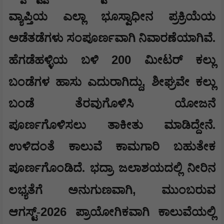
ವ್ಯಾಪ್ತಿಯ ಎಲ್ಲಾ ಭೂಸ್ವಾಧೀನ ಪ್ರಕ್ರಿಯೆಯ
ಅಡೆತಡೆಗಳು ಸಂಪೂರ್ಣವಾಗಿ ನಿವಾರಣೆಯಾಗಿವೆ.
200
ಹೆಗಡೆಹಳ್ಳಿಯ ಬಳಿ
ಮೀಟರ್ ಕಲ್ಲು
,
ಬಂಡೆಗಳ ಹಾಸು ಎದುರಾಗಿದ್ದು
ಶೀಘ್ರವೇ ಕಲ್ಲು
ಬಂಡೆ ತೆರವುಗೊಳಿಸಿ ಯೋಜನೆ
ಪೂರ್ಣಗೊಳಿಸಲು ತಾಕೀತು ಮಾಡಿದ್ದೇನೆ.
ಉಳಿದಂತೆ ಕಾಲುವೆ ಕಾಮಗಾರಿ ಬಹುತೇಕ
ಪೂರ್ಣಗೊಂಡಿದೆ. ಭದ್ರಾ ಜಲಾಶಯದಲ್ಲಿ ನೀರಿನ
,
ಲಭ್ಯತೆಗೆ ಅನುಗುಣವಾಗಿ
ಮುಂಬರುವ
2026
ಆಗಸ್ಟ್-
ಪ್ರಾಯೋಗಿಕವಾಗಿ ಕಾಲುವೆಯಲ್ಲಿ