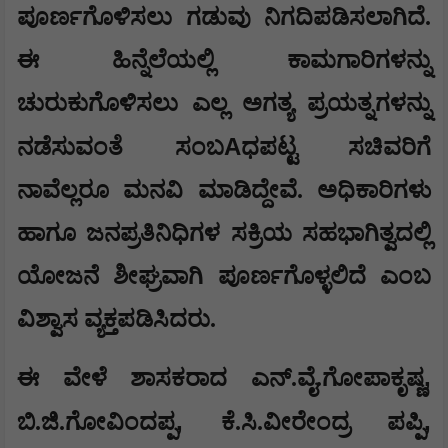
ಪೂರ್ಣಗೊಳಿಸಲು ಗಡುವು ನಿಗದಿಪಡಿಸಲಾಗಿದೆ.
ಈ ಹಿನ್ನೆಲೆಯಲ್ಲಿ ಕಾಮಗಾರಿಗಳನ್ನು
ಚುರುಕುಗೊಳಿಸಲು ಎಲ್ಲ ಅಗತ್ಯ ಪ್ರಯತ್ನಗಳನ್ನು
A
ನಡೆಸುವಂತೆ ಸಂಬ
ಧಪಟ್ಟ ಸಚಿವರಿಗೆ
ನಾವೆಲ್ಲರೂ ಮನವಿ ಮಾಡಿದ್ದೇವೆ. ಅಧಿಕಾರಿಗಳು
ಹಾಗೂ ಜನಪ್ರತಿನಿಧಿಗಳ ಸಕ್ರಿಯ ಸಹಭಾಗಿತ್ವದಲ್ಲಿ
ಯೋಜನೆ ಶೀಘ್ರವಾಗಿ ಪೂರ್ಣಗೊಳ್ಳಲಿದೆ ಎಂಬ
ವಿಶ್ವಾಸ ವ್ಯಕ್ತಪಡಿಸಿದರು.
,
ಈ ವೇಳೆ ಶಾಸಕರಾದ ಎನ್.ವೈ.ಗೋಪಾಕೃಷ್ಣ
,
,
ಬಿ.ಜಿ.ಗೋವಿಂದಪ್ಪ
ಕೆ.ಸಿ.ವೀರೇಂದ್ರ ಪಪ್ಪಿ