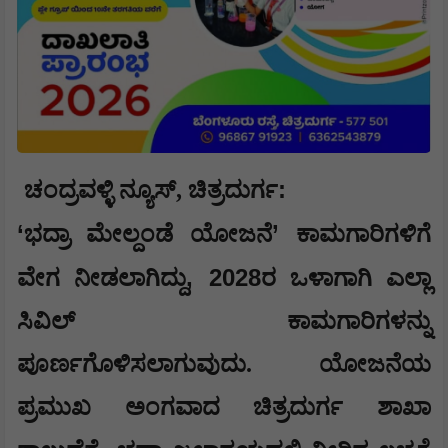
:
ಚಂದ್ರವಳ್ಳಿ ನ್ಯೂಸ್, ಚಿತ್ರದುರ್ಗ
‘
’
ಭದ್ರಾ ಮೇಲ್ದಂಡೆ ಯೋಜನೆ
ಕಾಮಗಾರಿಗಳಿಗೆ
, 2028
ವೇಗ ನೀಡಲಾಗಿದ್ದು
ರ ಒಳಾಗಾಗಿ ಎಲ್ಲಾ
ಸಿವಿಲ್ ಕಾಮಗಾರಿಗಳನ್ನು
ಪೂರ್ಣಗೊಳಿಸಲಾಗುವುದು. ಯೋಜನೆಯ
ಪ್ರಮುಖ ಅಂಗವಾದ ಚಿತ್ರದುರ್ಗ ಶಾಖಾ