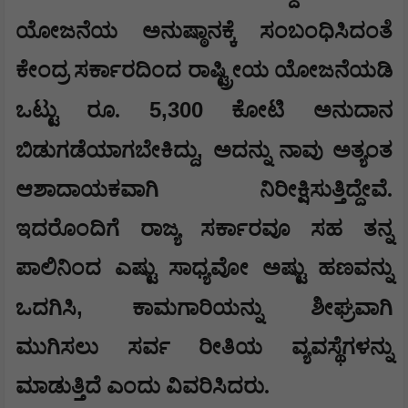
ಯೋಜನೆಯ ಅನುಷ್ಠಾನಕ್ಕೆ ಸಂಬಂಧಿಸಿದಂತೆ
ಕೇಂದ್ರ ಸರ್ಕಾರದಿಂದ ರಾಷ್ಟ್ರೀಯ ಯೋಜನೆಯಡಿ
5,300
ಒಟ್ಟು ರೂ.
ಕೋಟಿ ಅನುದಾನ
,
ಬಿಡುಗಡೆಯಾಗಬೇಕಿದ್ದು
ಅದನ್ನು ನಾವು ಅತ್ಯಂತ
ಆಶಾದಾಯಕವಾಗಿ ನಿರೀಕ್ಷಿಸುತ್ತಿದ್ದೇವೆ.
ಇದರೊಂದಿಗೆ ರಾಜ್ಯ ಸರ್ಕಾರವೂ ಸಹ ತನ್ನ
ಪಾಲಿನಿಂದ ಎಷ್ಟು ಸಾಧ್ಯವೋ ಅಷ್ಟು ಹಣವನ್ನು
,
ಒದಗಿಸಿ
ಕಾಮಗಾರಿಯನ್ನು ಶೀಘ್ರವಾಗಿ
ಮುಗಿಸಲು ಸರ್ವ ರೀತಿಯ ವ್ಯವಸ್ಥೆಗಳನ್ನು
ಮಾಡುತ್ತಿದೆ ಎಂದು ವಿವರಿಸಿದರು.