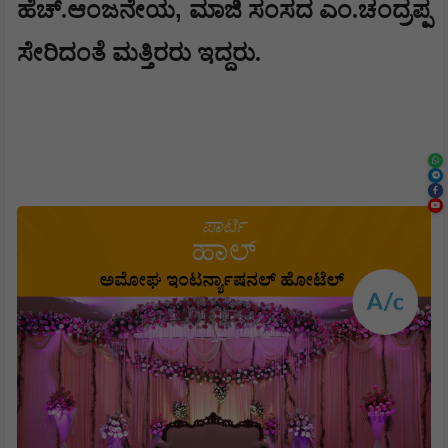
,
ಹೆಚ್.ಆಂಜನೇಯ
ಮಾಜಿ ಸಂಸದ ಎಂ.ಚಂದ್ರಪ್ಪ
ಸೇರಿದಂತೆ ಮತ್ತಿರರು ಇದ್ದರು.