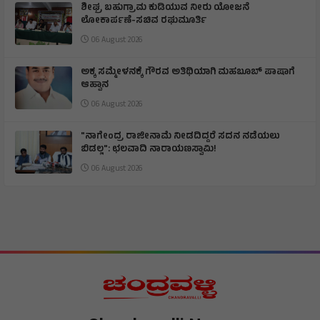
ಶೀಘ್ರ ಬಹುಗ್ರಾಮ ಕುಡಿಯುವ ನೀರು ಯೋಜನೆ
ಲೋಕಾರ್ಪಣೆ-ಸಚಿವ ರಘುಮೂರ್ತಿ
06 August 2026
ಅಕ್ಕ ಸಮ್ಮೇಳನಕ್ಕೆ ಗೌರವ ಅತಿಥಿಯಾಗಿ ಮಹಬೂಬ್ ಪಾಷಾಗೆ
ಆಹ್ವಾನ
06 August 2026
"ನಾಗೇಂದ್ರ ರಾಜೀನಾಮೆ ನೀಡದಿದ್ದರೆ ಸದನ ನಡೆಯಲು
ಬಿಡಲ್ಲ": ಛಲವಾದಿ ನಾರಾಯಣಸ್ವಾಮಿ!
06 August 2026