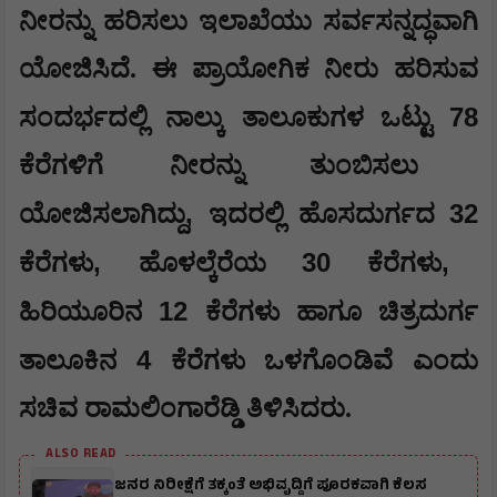
ನೀರನ್ನು ಹರಿಸಲು ಇಲಾಖೆಯು ಸರ್ವಸನ್ನದ್ಧವಾಗಿ
ಯೋಜಿಸಿದೆ. ಈ ಪ್ರಾಯೋಗಿಕ ನೀರು ಹರಿಸುವ
78
ಸಂದರ್ಭದಲ್ಲಿ ನಾಲ್ಕು ತಾಲೂಕುಗಳ ಒಟ್ಟು
ಕೆರೆಗಳಿಗೆ ನೀರನ್ನು ತುಂಬಿಸಲು
,
32
ಯೋಜಿಸಲಾಗಿದ್ದು
ಇದರಲ್ಲಿ ಹೊಸದುರ್ಗದ
,
30
,
ಕೆರೆಗಳು
ಹೊಳಲ್ಕೆರೆಯ
ಕೆರೆಗಳು
12
ಹಿರಿಯೂರಿನ
ಕೆರೆಗಳು ಹಾಗೂ ಚಿತ್ರದುರ್ಗ
4
ತಾಲೂಕಿನ
ಕೆರೆಗಳು ಒಳಗೊಂಡಿವೆ ಎಂದು
ಸಚಿವ ರಾಮಲಿಂಗಾರೆಡ್ಡಿ ತಿಳಿಸಿದರು.
ALSO READ
ಜನರ ನಿರೀಕ್ಷೆಗೆ ತಕ್ಕಂತೆ ಅಭಿವೃದ್ದಿಗೆ ಪೂರಕವಾಗಿ ಕೆಲಸ