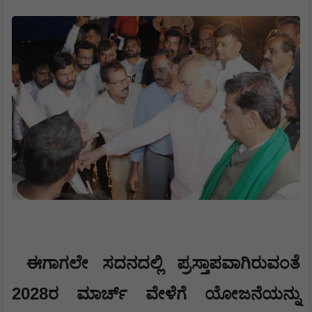
ಈಗಾಗಲೇ ಸದನದಲ್ಲಿ ಪ್ರಸ್ತಾಪವಾಗಿರುವಂತೆ
2028
ರ ಮಾರ್ಚ್ ವೇಳೆಗೆ ಯೋಜನೆಯನ್ನು