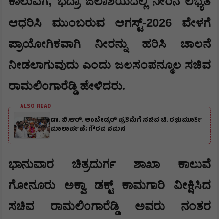
,
ಕಾಲುವೆಗೆ
ಭದ್ರಾ ಜಲಾಶಯದಲ್ಲಿ ನೀರಿನ ಲಭ್ಯತೆ
2026
ಆಧರಿಸಿ ಮುಂಬರುವ ಆಗಸ್ಟ್-
ವೇಳಗೆ
ಪ್ರಾಯೋಗಿಕವಾಗಿ ನೀರನ್ನು ಹರಿಸಿ ಚಾಲನೆ
ನೀಡಲಾಗುವುದು ಎಂದು ಜಲಸಂಪನ್ಮೂಲ ಸಚಿವ
ರಾಮಲಿಂಗಾರೆಡ್ಡಿ ಹೇಳಿದರು.
ALSO READ
ಡಾ. ಬಿ.ಆರ್. ಅಂಬೇಡ್ಕರ್ ಪ್ರತಿಮೆಗೆ ಸಚಿವ ಟಿ. ರಘುಮೂರ್ತಿ
ಮಾಲಾರ್ಪಣೆ; ಗೌರವ ನಮನ
ಭಾನುವಾರ ಚಿತ್ರದುರ್ಗ ಶಾಖಾ ಕಾಲುವೆ
ಗೋನೂರು ಅಕ್ವಾ ಡಕ್ಟ್ ಕಾಮಗಾರಿ ವೀಕ್ಷಿಸಿದ
ಸಚಿವ ರಾಮಲಿಂಗಾರೆಡ್ಡಿ ಅವರು ನಂತರ