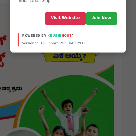
your WhatsApp.
Visit Website
Join Now
®
POWERED BY
KHUSHI
HOST
Version 91.0 | Support +91 90603 29333