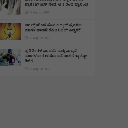
ಪ್ಯಾಕೇಜ್ ಬಸ್ ಸೇವೆ: ಆ.9 ರಿಂದ ಪ್ರಾರಂಭ
08 August 2026
ಆಗಸ್ಟ್ 8ರಿಂದ ಹೊಸ ವಿದ್ಯುತ್ ಪ್ರಸರಣ
ಮಾರ್ಗ ಚಾಲನೆ: ಕೆಪಿಟಿಸಿಎಲ್ ಎಚ್ಚರಿಕೆ
08 August 2026
ಪ್ರತಿ ತಿಂಗಳ ಎರಡನೇ ಮತ್ತು ನಾಲ್ಕನೆ
ಮಂಗಳವಾರ ಆಯೋಜನೆ ಉಚಿತ ಗ್ಯಾಸ್ಟ್ರೋ
ಶಿಬಿರ
08 August 2026