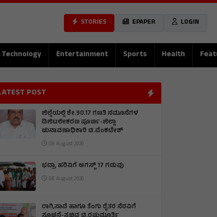
STORIES
EPAPER
LOGIN
Technology
Entertainment
Sports
Health
Feat
LATEST POST
ಜಿಲ್ಲೆಯಲ್ಲಿ ಶೇ.90.17 ಗಣತಿ ನಮೂನೆಗಳ
ಡಿಜಿಟಲೀಕರಣ ಪೂರ್ಣ-ಜಿಲ್ಲಾ
ಚುನಾವಣಾಧಿಕಾರಿ ಟಿ.ವೆಂಕಟೇಶ್
08 August 2026
ಭದ್ರಾ ಹರಿವಿಗೆ ಆಗಸ್ಟ್ 17 ಗಡುವು
08 August 2026
ರಾಗಿ,ಸಾವೆ ಹಾಗೂ ತೆಂಗು ರೈತರ ನೆರವಿಗೆ
ಸೂಚನೆ-ಸಚಿವ ಟಿ.ರಘುಮೂರ್ತಿ