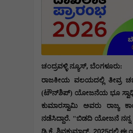
,
ಚಂದ್ರವಳ್ಳಿ ನ್ಯೂಸ್
ಬೆಂಗಳೂರು:
ರಾಜಕೀಯ ವಲಯದಲ್ಲಿ ತೀವ್ರ ಚರ್ಚೆ
(ಟೌನ್‌ಶಿಪ್) ಯೋಜನೆಯ ಭೂ ಸ್ವಾಧೀನ 
ಕುಮಾರಸ್ವಾಮಿ ಅವರು ರಾಜ್ಯ ಕಾಂಗ್
ನಡೆಸಿದ್ದಾರೆ. "ಬಿಡದಿ ಯೋಜನೆ ನನ್ನ
, 2025
ಡಿ.ಕೆ. ಶಿವಕುಮಾರ್
ರಲ್ಲಿ ಈ