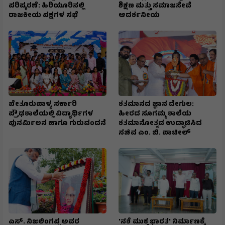
ಪರಿಷ್ಕರಣೆ: ಹಿರಿಯೂರಿನಲ್ಲಿ
ಶಿಕ್ಷಣ ಮತ್ತು ಸಮಾಜಸೇವೆ
ರಾಜಕೀಯ ಪಕ್ಷಗಳ ಸಭೆ
ಆದರ್ಶನೀಯ
ಬೇತೂರುಪಾಳ್ಯ ಸರ್ಕಾರಿ
ಶತಮಾನದ ಜ್ಞಾನ ದೇಗುಲ:
ಪ್ರೌಢಶಾಲೆಯಲ್ಲಿ ವಿದ್ಯಾರ್ಥಿಗಳ
ಹೀರದ ಸೂಗಮ್ಮ ಶಾಲೆಯ
ಪುನರ್ಮಿಲನ ಹಾಗೂ ಗುರುವಂದನೆ
ಶತಮಾನೋತ್ಸವ ಉದ್ಘಾಟಿಸಿದ
ಸಚಿವ ಎಂ. ಬಿ. ಪಾಟೀಲ್
ಎಸ್. ನಿಜಲಿಂಗಪ್ಪ ಅವರ
'ನಶೆ ಮುಕ್ತ ಭಾರತ' ನಿರ್ಮಾಣಕ್ಕೆ