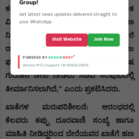
Group!
ಕರ್ನಾಟಕದ ಮತದಾರರಿಗೆ ಮತ್ತು ಜನರಿಗೆ ಉಚಿತ
Get latest news updates delivered straight to
ವಿದ್ಯುತ್ ಹಾಗೂ ಗೃಹಲಕ್ಷ್ಮಿ ಹಣ
your WhatsApp.
ನೀಡುತ್ತಿದ್ದೇವೆಯೇ ಹೊರತು ಬೇರೆ
Visit Website
Join Now
ರಾಜ್ಯದವರಿಗಲ್ಲ. ಹೀಗಾಗಿ ನೈಜ
®
POWERED BY
KHUSHI
HOST
ಫಲಾನುಭವಿಗಳನ್ನು ಗುರುತಿಸಲು ವಿಶೇಷ
Version 91.0 | Support +91 90603 29333
ಗುರುತಿನ ಚೀಟಿ ನೀಡಲು ಸಚಿವ ಸಂಪುಟದಲ್ಲಿ
,"
ತೀರ್ಮಾನಿಸಲಾಗಿದೆ
ಎಂದು ಪ್ರಕಟಿಸಿದರು.
ಖಾತೆಗಳ ಮರುಪರಿಶೀಲನೆ: ಆರಂಭದಲ್ಲಿ
ಕೆಲವರು ತಪ್ಪು ದೂರವಾಣಿ ಸಂಖ್ಯೆ ಹಾಗೂ
ಮಾಹಿತಿ ನೀಡಿದ್ದರಿಂದ ಬೇರೆಯವರ ಖಾತೆಗೆ ಹಣ