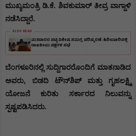
ಮುಖ್ಯಮಂತ್ರಿ ಡಿ.ಕೆ. ಶಿವಕುಮಾರ್ ತೀವ್ರ ವಾಗ್ದಾಳಿ
ನಡೆಸಿದ್ದಾರೆ.
ALSO READ
ಮತದಾರರ ಪಟ್ಟಿ ವಿಶೇಷ ಸಮಗ್ರ ಪರಿಷ್ಕರಣೆ: ಹಿರಿಯೂರಿನಲ್ಲಿ
ರಾಜಕೀಯ ಪಕ್ಷಗಳ ಸಭೆ
ಬೆಂಗಳೂರಿನಲ್ಲಿ ಸುದ್ದಿಗಾರರೊಂದಿಗೆ ಮಾತನಾಡಿದ
,
ಅವರು
ಬಿಡದಿ ಟೌನ್‌ಶಿಪ್ ಮತ್ತು ಗೃಹಲಕ್ಷ್ಮಿ
ಯೋಜನೆ ಕುರಿತು ಸರ್ಕಾರದ ನಿಲುವನ್ನು
ಸ್ಪಷ್ಟಪಡಿಸಿದರು.