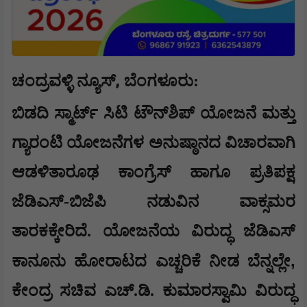
,
ಚಂದ್ರವಳ್ಳಿ ನ್ಯೂಸ್
ಬೆಂಗಳೂರು:
ಬಿಡದಿ ಸ್ಮಾರ್ಟ್ ಸಿಟಿ ಟೌನ್‌ಶಿಪ್ ಯೋಜನೆ ಮತ್ತು
ಗ್ಯಾರಂಟಿ ಯೋಜನೆಗಳ ಅನುಷ್ಠಾನದ ವಿಚಾರವಾಗಿ
ಆಡಳಿತಾರೂಢ ಕಾಂಗ್ರೆಸ್ ಹಾಗೂ ಪ್ರತಿಪಕ್ಷ
ಜೆಡಿಎಸ್-ಬಿಜೆಪಿ ನಡುವಿನ ವಾಕ್ಸಮರ
ತಾರಕಕ್ಕೇರಿದೆ. ಯೋಜನೆಯ ವಿರುದ್ಧ ಜೆಡಿಎಸ್
,
ಕಾನೂನು ಹೋರಾಟದ ಎಚ್ಚರಿಕೆ ನೀಡ ಬೆನ್ನಲ್ಲೇ
ಕೇಂದ್ರ ಸಚಿವ ಎಚ್.ಡಿ. ಕುಮಾರಸ್ವಾಮಿ ವಿರುದ್ಧ