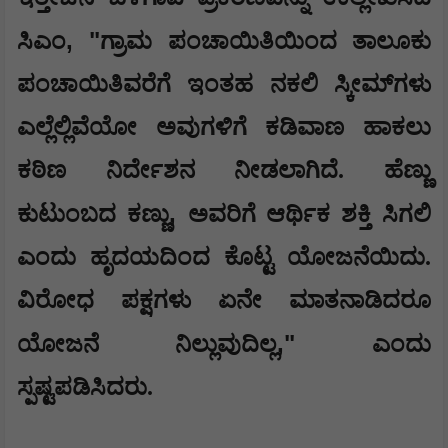
, "
ಸಿಎಂ
ಗ್ರಾಮ ಪಂಚಾಯಿತಿಯಿಂದ ತಾಲೂಕು
ಪಂಚಾಯಿತಿವರೆಗೆ ಇಂತಹ ನಕಲಿ ಸ್ಕೀಮ್‌ಗಳು
ಎಲ್ಲೆಲ್ಲಿವೆಯೋ ಅವುಗಳಿಗೆ ಕಡಿವಾಣ ಹಾಕಲು
ಕಠಿಣ ನಿರ್ದೇಶನ ನೀಡಲಾಗಿದೆ. ಹೆಣ್ಣು
,
ಕುಟುಂಬದ ಕಣ್ಣು
ಅವರಿಗೆ ಆರ್ಥಿಕ ಶಕ್ತಿ ಸಿಗಲಿ
ಎಂದು ಹೃದಯದಿಂದ ಕೊಟ್ಟ ಯೋಜನೆಯಿದು.
ವಿರೋಧ ಪಕ್ಷಗಳು ಏನೇ ಮಾತನಾಡಿದರೂ
,"
ಯೋಜನೆ ನಿಲ್ಲುವುದಿಲ್ಲ
ಎಂದು
ಸ್ಪಷ್ಟಪಡಿಸಿದರು.