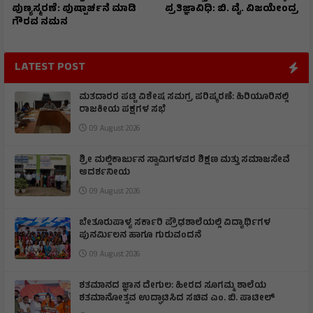
ಪುಣ್ಯಸ್ಮರಣೆ: ಪುಷ್ಪಾರ್ಚನೆ ಮಾಡಿ
ಪ್ರತಿಜ್ಞಾವಿಧಿ: ಬಿ. ವೈ. ವಿಜಯೇಂದ್ರ
ಗೌರವ ನಮನ​
LATEST POST
ಮತದಾರರ ಪಟ್ಟಿ ವಿಶೇಷ ಸಮಗ್ರ ಪರಿಷ್ಕರಣೆ: ಹಿರಿಯೂರಿನಲ್ಲಿ
ರಾಜಕೀಯ ಪಕ್ಷಗಳ ಸಭೆ
09 August 2026
ಶ್ರೀ ಮಲ್ಲಿಕಾರ್ಜುನ ಸ್ವಾಮಿಗಳವರ ಶಿಕ್ಷಣ ಮತ್ತು ಸಮಾಜಸೇವೆ
ಆದರ್ಶನೀಯ
09 August 2026
ಬೇತೂರುಪಾಳ್ಯ ಸರ್ಕಾರಿ ಪ್ರೌಢಶಾಲೆಯಲ್ಲಿ ವಿದ್ಯಾರ್ಥಿಗಳ
ಪುನರ್ಮಿಲನ ಹಾಗೂ ಗುರುವಂದನೆ
09 August 2026
ಶತಮಾನದ ಜ್ಞಾನ ದೇಗುಲ: ಹೀರದ ಸೂಗಮ್ಮ ಶಾಲೆಯ
ಶತಮಾನೋತ್ಸವ ಉದ್ಘಾಟಿಸಿದ ಸಚಿವ ಎಂ. ಬಿ. ಪಾಟೀಲ್