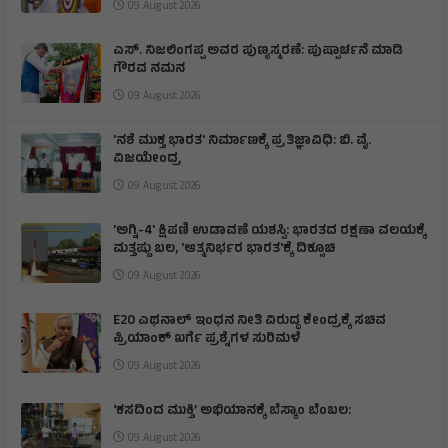
09 August 2026
ಎಸ್. ನಿಜಲಿಂಗಪ್ಪ ಅವರ ಪುಣ್ಯಸ್ಮರಣೆ: ಪುಷ್ಪಾರ್ಚನೆ ಮಾಡಿ
ಗೌರವ ನಮನ​
09 August 2026
'ನಶೆ ಮುಕ್ತ ಭಾರತ' ನಿರ್ಮಾಣಕ್ಕೆ ಪ್ರತಿಜ್ಞಾವಿಧಿ: ಬಿ. ವೈ.
ವಿಜಯೇಂದ್ರ
09 August 2026
'ಅಗ್ನಿ-4' ಕ್ಷಿಪಣಿ ಉಡಾವಣೆ ಯಶಸ್ವಿ: ಭಾರತದ ರಕ್ಷಣಾ ವಲಯಕ್ಕೆ
ಮತ್ತಷ್ಟು ಬಲ, 'ಆತ್ಮನಿರ್ಭರ ಭಾರತ'ಕ್ಕೆ ದಿಕ್ಸೂಚಿ
09 August 2026
E20 ಎಥನಾಲ್ ಇಂಧನ ನೀತಿ ವಿರುದ್ಧ ಕೇಂದ್ರಕ್ಕೆ ಸಚಿವ
ಪ್ರಿಯಾಂಕ್ ಖರ್ಗೆ ಪ್ರಶ್ನೆಗಳ ಸುರಿಮಳೆ
09 August 2026
‘ಕಸದಿಂದ ಮುಕ್ತಿ’ ಅಭಿಯಾನಕ್ಕೆ ಬೆಸ್ಕಾಂ ಬೆಂಬಲ:
09 August 2026