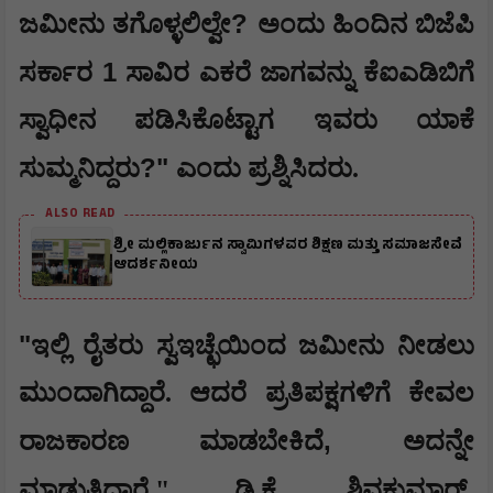
?
ಜಮೀನು ತಗೊಳ್ಳಲಿಲ್ವೇ
ಅಂದು ಹಿಂದಿನ ಬಿಜೆಪಿ
1
ಸರ್ಕಾರ
ಸಾವಿರ ಎಕರೆ ಜಾಗವನ್ನು ಕೆಐಎಡಿಬಿಗೆ
ಸ್ವಾಧೀನ ಪಡಿಸಿಕೊಟ್ಟಾಗ ಇವರು ಯಾಕೆ
?"
ಸುಮ್ಮನಿದ್ದರು
ಎಂದು ಪ್ರಶ್ನಿಸಿದರು.
ALSO READ
ಶ್ರೀ ಮಲ್ಲಿಕಾರ್ಜುನ ಸ್ವಾಮಿಗಳವರ ಶಿಕ್ಷಣ ಮತ್ತು ಸಮಾಜಸೇವೆ
ಆದರ್ಶನೀಯ
"
ಇಲ್ಲಿ ರೈತರು ಸ್ವಇಚ್ಛೆಯಿಂದ ಜಮೀನು ನೀಡಲು
ಮುಂದಾಗಿದ್ದಾರೆ. ಆದರೆ ಪ್ರತಿಪಕ್ಷಗಳಿಗೆ ಕೇವಲ
,
ರಾಜಕಾರಣ ಮಾಡಬೇಕಿದೆ
ಅದನ್ನೇ
,
ಮಾಡುತ್ತಿದ್ದಾರೆ."
ಡಿ.ಕೆ. ಶಿವಕುಮಾರ್