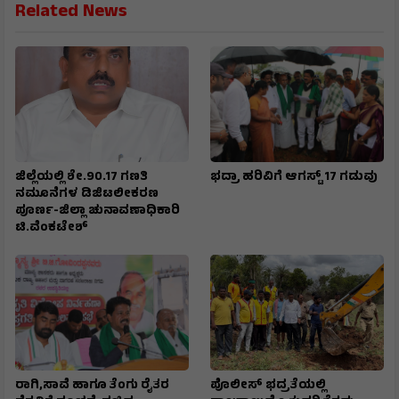
Related News
ಜಿಲ್ಲೆಯಲ್ಲಿ ಶೇ.90.17 ಗಣತಿ
ಭದ್ರಾ ಹರಿವಿಗೆ ಆಗಸ್ಟ್ 17 ಗಡುವು
ನಮೂನೆಗಳ ಡಿಜಿಟಲೀಕರಣ
ಪೂರ್ಣ-ಜಿಲ್ಲಾ ಚುನಾವಣಾಧಿಕಾರಿ
ಟಿ.ವೆಂಕಟೇಶ್
ರಾಗಿ,ಸಾವೆ ಹಾಗೂ ತೆಂಗು ರೈತರ
ಪೊಲೀಸ್ ಭದ್ರತೆಯಲ್ಲಿ