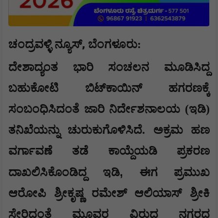
,
ಚಂದ್ರವಳ್ಳಿ ನ್ಯೂಸ್
ಬೆಂಗಳೂರು:
ದೇಶಾದ್ಯಂತ ಭಾರಿ ಸಂಚಲನ ಮೂಡಿಸಿದ್ದ
ಬಹುಕೋಟಿ ಬಿಟ್‌ಕಾಯಿನ್ ಹಗರಣಕ್ಕೆ
ಸಂಬಂಧಿಸಿದಂತೆ ಜಾರಿ ನಿರ್ದೇಶನಾಲಯ (ಇಡಿ)
ತನಿಖೆಯನ್ನು ಚುರುಕುಗೊಳಿಸಿದೆ. ಅಕ್ರಮ ಹಣ
ವರ್ಗಾವಣೆ ತಡೆ ಕಾಯ್ದೆಯಡಿ ಪ್ರಕರಣ
,
ದಾಖಲಿಸಿಕೊಂಡಿದ್ದ ಇಡಿ
ಈಗ ಪ್ರಮುಖ
ಆರೋಪಿ ಶ್ರೀಕೃಷ್ಣ ರಮೇಶ್ ಆಲಿಯಾಸ್ ಶ್ರೀಕಿ
ಸೇರಿದಂತೆ ಮೂವರ ವಿರುದ್ಧ ನಗರದ