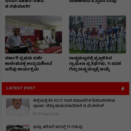
ನೆರವಿಗೆ ಸೂಚನೆ-ಸಚಿವ
ರಾಜಕಾಲುವೆ ಒತ್ತುವರಿ ತೆರವು
ಟಿ.ರಘುಮೂರ್ತಿ
ಸರ್ಕಾರಿ ಪ್ರಥಮ ದರ್ಜೆ
ರಾಷ್ಟ್ರಮಟ್ಟದಲ್ಲಿ ಪ್ರಜ್ವಲಿಸಿದ
ಕಾಲೇಜಿನಲ್ಲಿ ಉದ್ಯಮಶೀಲತೆ
ಗ್ರಾಮೀಣ ಪ್ರತಿಭೆಗಳು, 11 ಪದಕ
ಅರಿವು ಕಾರ್ಯಕ್ರಮ
ಗೆದ್ದು ರಾಷ್ಟ್ರ ಮಟ್ಟಕ್ಕೆ ಆಯ್ಕೆ
LATEST POST
ಜಿಲ್ಲೆಯಲ್ಲಿ ಶೇ.90.17 ಗಣತಿ ನಮೂನೆಗಳ ಡಿಜಿಟಲೀಕರಣ
ಪೂರ್ಣ-ಜಿಲ್ಲಾ ಚುನಾವಣಾಧಿಕಾರಿ ಟಿ.ವೆಂಕಟೇಶ್
08 August 2026
ಭದ್ರಾ ಹರಿವಿಗೆ ಆಗಸ್ಟ್ 17 ಗಡುವು