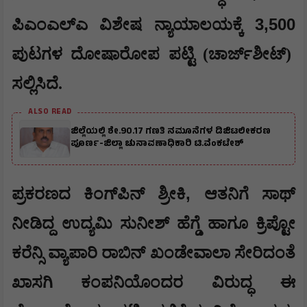
3,500
ಪಿಎಂಎಲ್‌ಎ ವಿಶೇಷ ನ್ಯಾಯಾಲಯಕ್ಕೆ
ಪುಟಗಳ ದೋಷಾರೋಪ ಪಟ್ಟಿ (ಚಾರ್ಜ್‌ಶೀಟ್)
ಸಲ್ಲಿಸಿದೆ.
ALSO READ
ಜಿಲ್ಲೆಯಲ್ಲಿ ಶೇ.90.17 ಗಣತಿ ನಮೂನೆಗಳ ಡಿಜಿಟಲೀಕರಣ
ಪೂರ್ಣ-ಜಿಲ್ಲಾ ಚುನಾವಣಾಧಿಕಾರಿ ಟಿ.ವೆಂಕಟೇಶ್
,
ಪ್ರಕರಣದ ಕಿಂಗ್‌ಪಿನ್ ಶ್ರೀಕಿ
ಆತನಿಗೆ ಸಾಥ್
ನೀಡಿದ್ದ ಉದ್ಯಮಿ ಸುನೀಶ್ ಹೆಗ್ಡೆ ಹಾಗೂ ಕ್ರಿಪ್ಟೋ
ಕರೆನ್ಸಿ ವ್ಯಾಪಾರಿ ರಾಬಿನ್ ಖಂಡೇವಾಲಾ ಸೇರಿದಂತೆ
ಖಾಸಗಿ ಕಂಪನಿಯೊಂದರ ವಿರುದ್ಧ ಈ