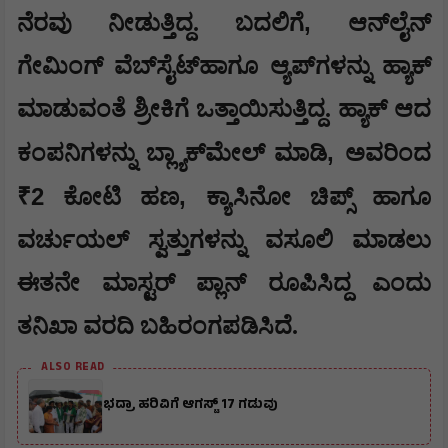
,
ನೆರವು ನೀಡುತ್ತಿದ್ದ. ಬದಲಿಗೆ
ಆನ್‌ಲೈನ್
ಗೇಮಿಂಗ್ ವೆಬ್‌ಸೈಟ್‌ಹಾಗೂ ಆ್ಯಪ್‌ಗಳನ್ನು ಹ್ಯಾಕ್
ಮಾಡುವಂತೆ ಶ್ರೀಕಿಗೆ ಒತ್ತಾಯಿಸುತ್ತಿದ್ದ. ಹ್ಯಾಕ್ ಆದ
,
ಕಂಪನಿಗಳನ್ನು ಬ್ಲ್ಯಾಕ್‌ಮೇಲ್ ಮಾಡಿ
ಅವರಿಂದ
₹2
,
ಕೋಟಿ ಹಣ
ಕ್ಯಾಸಿನೋ ಚಿಪ್ಸ್ ಹಾಗೂ
ವರ್ಚುಯಲ್ ಸ್ವತ್ತುಗಳನ್ನು ವಸೂಲಿ ಮಾಡಲು
ಈತನೇ ಮಾಸ್ಟರ್ ಪ್ಲಾನ್ ರೂಪಿಸಿದ್ದ ಎಂದು
ತನಿಖಾ ವರದಿ ಬಹಿರಂಗಪಡಿಸಿದೆ.
ALSO READ
ಭದ್ರಾ ಹರಿವಿಗೆ ಆಗಸ್ಟ್ 17 ಗಡುವು