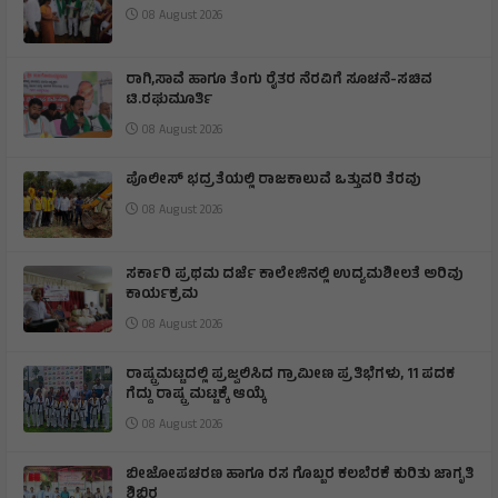
08 August 2026
ರಾಗಿ,ಸಾವೆ ಹಾಗೂ ತೆಂಗು ರೈತರ ನೆರವಿಗೆ ಸೂಚನೆ-ಸಚಿವ
ಟಿ.ರಘುಮೂರ್ತಿ
08 August 2026
ಪೊಲೀಸ್ ಭದ್ರತೆಯಲ್ಲಿ ರಾಜಕಾಲುವೆ ಒತ್ತುವರಿ ತೆರವು
08 August 2026
ಸರ್ಕಾರಿ ಪ್ರಥಮ ದರ್ಜೆ ಕಾಲೇಜಿನಲ್ಲಿ ಉದ್ಯಮಶೀಲತೆ ಅರಿವು
ಕಾರ್ಯಕ್ರಮ
08 August 2026
ರಾಷ್ಟ್ರಮಟ್ಟದಲ್ಲಿ ಪ್ರಜ್ವಲಿಸಿದ ಗ್ರಾಮೀಣ ಪ್ರತಿಭೆಗಳು, 11 ಪದಕ
ಗೆದ್ದು ರಾಷ್ಟ್ರ ಮಟ್ಟಕ್ಕೆ ಆಯ್ಕೆ
08 August 2026
ಬೀಜೋಪಚರಣ ಹಾಗೂ ರಸ ಗೊಬ್ಬರ ಕಲಬೆರಕೆ ಕುರಿತು ಜಾಗೃತಿ
ಶಿಬಿರ