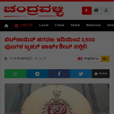
LIVE TV
Local
Crime
State
National
Inte
ಬಿಟ್‌ಕಾಯಿನ್ ಹಗರಣ: ಇಡಿಯಿಂದ 3,500
ಪುಟಗಳ ಬೃಹತ್ ಚಾರ್ಜ್‌ಶೀಟ್ ಸಲ್ಲಿಕೆ!
By
ಸಿ.ಹೆಂಜಾರಪ್ಪ
08 Jul, 26
Home