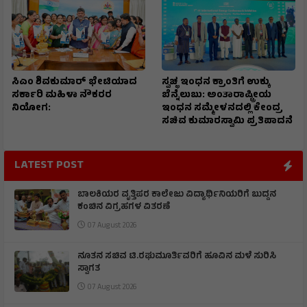
ಸಿಎಂ ಶಿವಕುಮಾರ್‌ ಭೇಟಿಯಾದ
ಸ್ವಚ್ಛ ಇಂಧನ ಕ್ರಾಂತಿಗೆ ಉಕ್ಕು
ಸರ್ಕಾರಿ ಮಹಿಳಾ ನೌಕರರ
ಬೆನ್ನೆಲುಬು: ಅಂತಾರಾಷ್ಟ್ರೀಯ
ನಿಯೋಗ:
ಇಂಧನ ಸಮ್ಮೇಳನದಲ್ಲಿ ಕೇಂದ್ರ
ಸಚಿವ ಕುಮಾರಸ್ವಾಮಿ ಪ್ರತಿಪಾದನೆ
LATEST POST
ಬಾಲಕಿಯರ ವೃತ್ತಿಪರ ಕಾಲೇಜು ವಿದ್ಯಾರ್ಥಿನಿಯರಿಗೆ ಬುದ್ದನ
ಕಂಚಿನ ವಿಗ್ರಹಗಳ ವಿತರಣೆ
07 August 2026
ನೂತನ ಸಚಿವ ಟಿ.ರಘುಮೂರ್ತಿವರಿಗೆ ಹೂವಿನ ಮಳೆ ಸುರಿಸಿ
ಸ್ವಾಗತ
07 August 2026