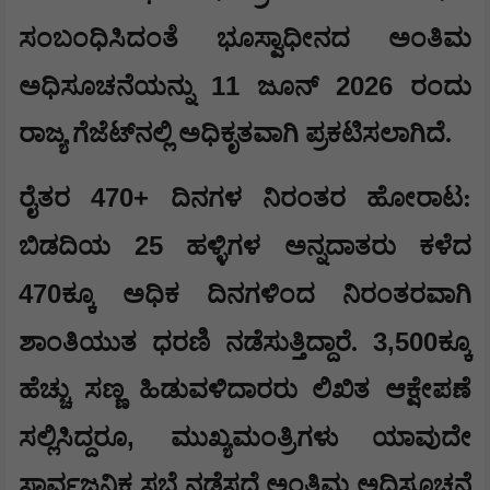
ಸಂಬಂಧಿಸಿದಂತೆ ಭೂಸ್ವಾಧೀನದ ಅಂತಿಮ
11
2026
ಅಧಿಸೂಚನೆಯನ್ನು
ಜೂನ್
ರಂದು
ರಾಜ್ಯ ಗೆಜೆಟ್‌ನಲ್ಲಿ ಅಧಿಕೃತವಾಗಿ ಪ್ರಕಟಿಸಲಾಗಿದೆ.
470+
​ರೈತರ
ದಿನಗಳ ನಿರಂತರ ಹೋರಾಟ:
25
ಬಿಡದಿಯ
ಹಳ್ಳಿಗಳ ಅನ್ನದಾತರು ಕಳೆದ
470
ಕ್ಕೂ ಅಧಿಕ ದಿನಗಳಿಂದ ನಿರಂತರವಾಗಿ
3,500
ಶಾಂತಿಯುತ ಧರಣಿ ನಡೆಸುತ್ತಿದ್ದಾರೆ.
ಕ್ಕೂ
ಹೆಚ್ಚು ಸಣ್ಣ ಹಿಡುವಳಿದಾರರು ಲಿಖಿತ ಆಕ್ಷೇಪಣೆ
,
ಸಲ್ಲಿಸಿದ್ದರೂ
ಮುಖ್ಯಮಂತ್ರಿಗಳು ಯಾವುದೇ
ಸಾರ್ವಜನಿಕ ಸಭೆ ನಡೆಸದೆ ಅಂತಿಮ ಅಧಿಸೂಚನೆ