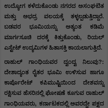
ಉದ್ಯೋಗ ಕಳೆದುಕೊಂಡು ನಗರದ ಅಸಂಘಟಿತ
ಮತ್ತು ಅಭದ್ರ ವಲಯಕ್ಕೆ ತಳ್ಳಲ್ಪಡುತ್ತಿದ್ದಾರೆ.
ಬಡವರ ಭೂಮಿಯನ್ನು ಅತ್ಯಂತ ಕಡಿಮೆ
,
ಮಾರ್ಗಸೂಚಿ ದರಕ್ಕೆ ಕಿತ್ತುಕೊಂಡು
ರಿಯಲ್
ಎಸ್ಟೇಟ್ ಉದ್ಯಮಿಗಳ ಹಿತಾಸಕ್ತಿ ಕಾಯಲಾಗುತ್ತಿದೆ.
?:
​ರಾಹುಲ್ ಗಾಂಧಿಯವರ ದ್ವಂದ್ವ ನಿಲುವು
ದೇಶಾದ್ಯಂತ ರೈತರ ಭೂಮಿ ಉಳಿಸುವ ಹಾಗೂ
ಕಾರ್ಪೊರೇಟ್ ಕಪಿಮುಷ್ಟಿಯಿಂದ ದೇಶವನ್ನು
ರಕ್ಷಿಸುವ ಹೆಸರಿನಲ್ಲಿ ಘೋಷಣೆ ಕೂಗುವ ರಾಹುಲ್
,
ಗಾಂಧಿಯವರು
ಕರ್ನಾಟಕದಲ್ಲಿ ಅವರದ್ದೇ ಪಕ್ಷದ