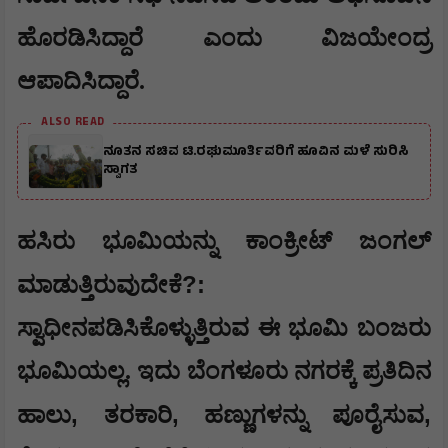
ಹೊರಡಿಸಿದ್ದಾರೆ ಎಂದು ವಿಜಯೇಂದ್ರ
ಆಪಾದಿಸಿದ್ದಾರೆ.
ALSO READ
ನೂತನ ಸಚಿವ ಟಿ.ರಘುಮೂರ್ತಿವರಿಗೆ ಹೂವಿನ ಮಳೆ ಸುರಿಸಿ
ಸ್ವಾಗತ
​​ಹಸಿರು ಭೂಮಿಯನ್ನು ಕಾಂಕ್ರೀಟ್ ಜಂಗಲ್
?:
ಮಾಡುತ್ತಿರುವುದೇಕೆ
ಸ್ವಾಧೀನಪಡಿಸಿಕೊಳ್ಳುತ್ತಿರುವ ಈ ಭೂಮಿ ಬಂಜರು
ಭೂಮಿಯಲ್ಲ. ಇದು ಬೆಂಗಳೂರು ನಗರಕ್ಕೆ ಪ್ರತಿದಿನ
,
,
,
ಹಾಲು
ತರಕಾರಿ
ಹಣ್ಣುಗಳನ್ನು ಪೂರೈಸುವ