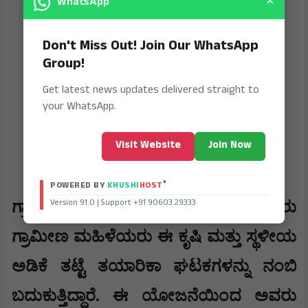
×
WhatsApp
Don't Miss Out! Join Our WhatsApp
Group!
Get latest news updates delivered straight to
your WhatsApp.
Visit Website
Join Now
®
POWERED BY
KHUSHI
HOST
Version 91.0 | Support +91 90603 29333
​ಗ್ರಾಮೀಣ ಮಹಿಳೆಯರ ಅಭದ್ರತೆ: ಸಾವಿರಾರು
ಗ್ರಾಮೀಣ ಮಹಿಳೆಯರು ಈ ಕೃಷಿ ಮತ್ತು ಸ್ಥಳೀಯ
ಅಡಿಕೆ ತಟ್ಟೆ ತಯಾರಿಕಾ ಘಟಕಗಳನ್ನು ನಂಬಿ
ಬದುಕುತ್ತಿದ್ದಾರೆ. ಈ ಯೋಜನೆಯಿಂದ ಅವರು