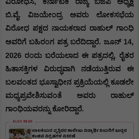
,
ವಿರೋಧಿಸಿ
ಕರ್ನಾಟಕ ರಾಜ್ಯ ಬಿಜೆಪಿ ಅಧ್ಯಕ್ಷ
ಬಿ.ವೈ. ವಿಜಯೇಂದ್ರ ಅವರು ಲೋಕಸಭೆಯ
ವಿರೋಧ ಪಕ್ಷದ ನಾಯಕರಾದ ರಾಹುಲ್ ಗಾಂಧಿ
14,
ಅವರಿಗೆ ಬಹಿರಂಗ ಪತ್ರ ಬರೆದಿದ್ದಾರೆ. ಜೂನ್
2026
,
ರಂದು ಬರೆಯಲಾದ ಈ ಪತ್ರದಲ್ಲಿ
ರೈತರ
ಹಿತಾಸಕ್ತಿಗಳ ವಿರುದ್ಧವಾಗಿ ನಡೆಯುತ್ತಿರುವ ಈ
ಬಲವಂತದ ಭೂಸ್ವಾಧೀನ ಪ್ರಕ್ರಿಯೆಯಲ್ಲಿ ಕೂಡಲೇ
ಮಧ್ಯಪ್ರವೇಶಿಸುವಂತೆ ಅವರು ರಾಹುಲ್
ಗಾಂಧಿಯವರನ್ನು ಕೋರಿದ್ದಾರೆ.
ALSO READ
ಬಾಲಕಿಯರ ವೃತ್ತಿಪರ ಕಾಲೇಜು ವಿದ್ಯಾರ್ಥಿನಿಯರಿಗೆ ಬುದ್ದನ
ಕಂಚಿನ ವಿಗ್ರಹಗಳ ವಿತರಣೆ