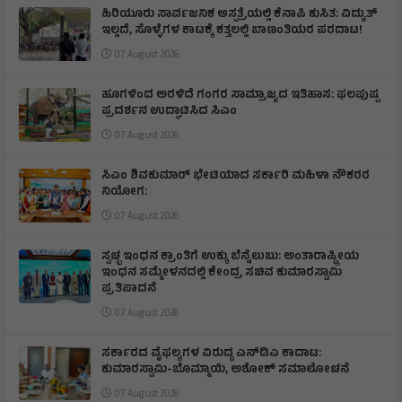
ಹಿರಿಯೂರು ಸಾರ್ವಜನಿಕ ಆಸ್ಪತ್ರೆಯಲ್ಲಿ ಕೆನಾಪಿ ಕುಸಿತ: ವಿದ್ಯುತ್‌
ಇಲ್ಲದೆ, ಸೊಳ್ಳೆಗಳ ಕಾಟಕ್ಕೆ ಕತ್ತಲಲ್ಲಿ ಬಾಣಂತಿಯರ ಪರದಾಟ!
07 August 2026
ಹೂಗಳಿಂದ ಅರಳಿದೆ ಗಂಗರ ಸಾಮ್ರಾಜ್ಯದ ಇತಿಹಾಸ: ಫಲಪುಷ್ಪ
ಪ್ರದರ್ಶನ ಉದ್ಘಾಟಿಸಿದ ಸಿಎಂ
07 August 2026
ಸಿಎಂ ಶಿವಕುಮಾರ್‌ ಭೇಟಿಯಾದ ಸರ್ಕಾರಿ ಮಹಿಳಾ ನೌಕರರ
ನಿಯೋಗ:
07 August 2026
ಸ್ವಚ್ಛ ಇಂಧನ ಕ್ರಾಂತಿಗೆ ಉಕ್ಕು ಬೆನ್ನೆಲುಬು: ಅಂತಾರಾಷ್ಟ್ರೀಯ
ಇಂಧನ ಸಮ್ಮೇಳನದಲ್ಲಿ ಕೇಂದ್ರ ಸಚಿವ ಕುಮಾರಸ್ವಾಮಿ
ಪ್ರತಿಪಾದನೆ
07 August 2026
ಸರ್ಕಾರದ ವೈಫಲ್ಯಗಳ ವಿರುದ್ಧ ಎನ್‌ಡಿಎ ಕಾದಾಟ:
ಕುಮಾರಸ್ವಾಮಿ-ಬೊಮ್ಮಾಯಿ, ಅಶೋಕ್ ಸಮಾಲೋಚನೆ
07 August 2026