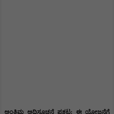
​ಅಂತಿಮ ಅಧಿಸೂಚನೆ ಪ್ರಕಟ: ಈ ಯೋಜನೆಗೆ