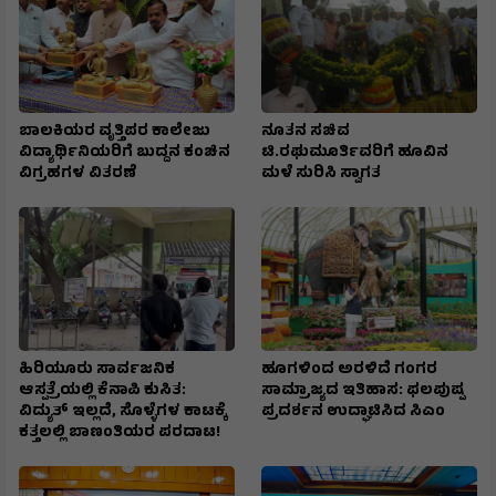
ಬಾಲಕಿಯರ ವೃತ್ತಿಪರ ಕಾಲೇಜು
ನೂತನ ಸಚಿವ
ವಿದ್ಯಾರ್ಥಿನಿಯರಿಗೆ ಬುದ್ದನ ಕಂಚಿನ
ಟಿ.ರಘುಮೂರ್ತಿವರಿಗೆ ಹೂವಿನ
ವಿಗ್ರಹಗಳ ವಿತರಣೆ
ಮಳೆ ಸುರಿಸಿ ಸ್ವಾಗತ
ಹಿರಿಯೂರು ಸಾರ್ವಜನಿಕ
ಹೂಗಳಿಂದ ಅರಳಿದೆ ಗಂಗರ
ಆಸ್ಪತ್ರೆಯಲ್ಲಿ ಕೆನಾಪಿ ಕುಸಿತ:
ಸಾಮ್ರಾಜ್ಯದ ಇತಿಹಾಸ: ಫಲಪುಷ್ಪ
ವಿದ್ಯುತ್‌ ಇಲ್ಲದೆ, ಸೊಳ್ಳೆಗಳ ಕಾಟಕ್ಕೆ
ಪ್ರದರ್ಶನ ಉದ್ಘಾಟಿಸಿದ ಸಿಎಂ
ಕತ್ತಲಲ್ಲಿ ಬಾಣಂತಿಯರ ಪರದಾಟ!