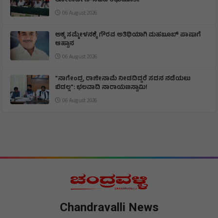
ಲೋಕಾರ್ಪಣೆ-ಸಚಿವ ರಘುಮೂರ್ತಿ
06 August 2026
ಅಕ್ಕ ಸಮ್ಮೇಳನಕ್ಕೆ ಗೌರವ ಅತಿಥಿಯಾಗಿ ಮಹಬೂಬ್ ಪಾಷಾಗೆ
ಆಹ್ವಾನ
06 August 2026
"ನಾಗೇಂದ್ರ ರಾಜೀನಾಮೆ ನೀಡದಿದ್ದರೆ ಸದನ ನಡೆಯಲು
ಬಿಡಲ್ಲ": ಛಲವಾದಿ ನಾರಾಯಣಸ್ವಾಮಿ!
06 August 2026
Chandravalli News