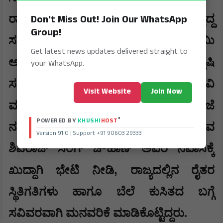
Don't Miss Out! Join Our WhatsApp
​ರಾಜ್ಯದಲ್ಲಿ ಮಾವು ಬೆಳೆಗಾರರು ಎದುರಿಸುತ್ತಿದ್ದ
Group!
ಸಂಕಷ್ಟದ ಕುರಿತು ಹೆಚ್.ಡಿ. ಕುಮಾರಸ್ವಾಮಿ
Get latest news updates delivered straight to
17, 2026
ಅವರು ಜೂನ್
ರಂದು ಕೇಂದ್ರ ಕೃಷಿ
your WhatsApp.
ಸಚಿವರಿಗೆ ಸುದೀರ್ಘ ಪತ್ರ ಬರೆದು ಮನವಿ
Visit Website
Join Now
,
ಮಾಡಿದ್ದರು. ತದನಂತರ
ಬುಧವಾರ ಸಂಜೆ
®
POWERED BY
KHUSHI
HOST
ನವದೆಹಲಿಯಲ್ಲಿರುವ ಕೇಂದ್ರ ಕೃಷಿ ಸಚಿವ
Version 91.0 | Support +91 90603 29333
ಶಿವರಾಜ್ ಸಿಂಗ್ ಚೌಹಾಣ್ ಅವರ ನಿವಾಸಕ್ಕೆ
,
ಖುದ್ದಾಗಿ ಭೇಟಿ ನೀಡಿ
ರಾಜ್ಯದಲ್ಲಿನ ರೈತರ
ಸ್ಥಿತಿಗತಿಗಳು ಹಾಗೂ ಬೆಲೆ ಕುಸಿತದ ಬಗ್ಗೆ
ಸವಿವರವಾಗಿ ಮನವರಿಕೆ ಮಾಡಿಕೊಟ್ಟಿದ್ದರು.