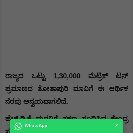
1,30,000
​ರಾಜ್ಯದ ಒಟ್ಟು
ಮೆಟ್ರಿಕ್ ಟನ್
ಪ್ರಮಾಣದ ತೋತಾಪುರಿ ಮಾವಿಗೆ ಈ ಆರ್ಥಿಕ
ನೆರವು ಅನ್ವಯವಾಗಲಿದೆ.
​ಹೆಚ್.ಡಿ.ಕೆ ಮನವಿಗೆ ತಕ್ಷಣ ಸ್ಪಂದಿಸಿದ ಕೇಂದ್ರ
×
WhatsApp
ಸಚಿವರು