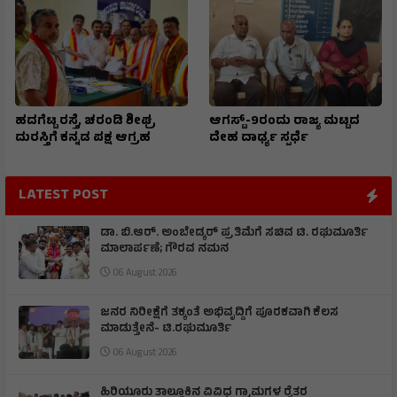
ಹದಗೆಟ್ಟ ರಸ್ತೆ, ಚರಂಡಿ ಶೀಘ್ರ
ಆಗಸ್ಟ್-9ರಂದು ರಾಜ್ಯ ಮಟ್ಟದ
ದುರಸ್ತಿಗೆ ಕನ್ನಡ ಪಕ್ಷ ಆಗ್ರಹ
ದೇಹ ದಾರ್ಢ್ಯ ಸ್ಪರ್ಧೆ
LATEST POST
ಡಾ. ಬಿ.ಆರ್. ಅಂಬೇಡ್ಕರ್ ಪ್ರತಿಮೆಗೆ ಸಚಿವ ಟಿ. ರಘುಮೂರ್ತಿ
ಮಾಲಾರ್ಪಣೆ; ಗೌರವ ನಮನ
06 August 2026
ಜನರ ನಿರೀಕ್ಷೆಗೆ ತಕ್ಕಂತೆ ಅಭಿವೃದ್ದಿಗೆ ಪೂರಕವಾಗಿ ಕೆಲಸ
ಮಾಡುತ್ತೇನೆ- ಟಿ.ರಘುಮೂರ್ತಿ
06 August 2026
ಹಿರಿಯೂರು ತಾಲ್ಲೂಕಿನ ವಿವಿಧ ಗ್ರಾಮಗಳ ರೈತರ