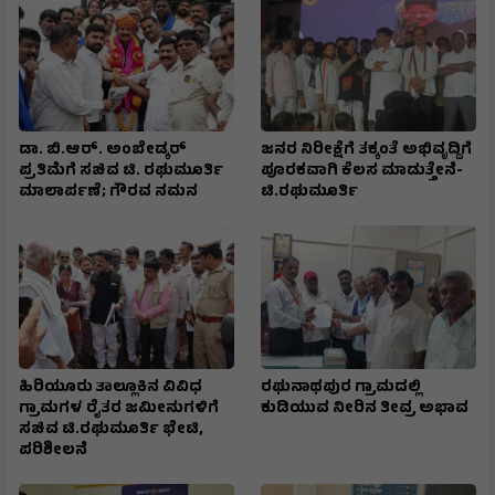
ಡಾ. ಬಿ.ಆರ್. ಅಂಬೇಡ್ಕರ್
ಜನರ ನಿರೀಕ್ಷೆಗೆ ತಕ್ಕಂತೆ ಅಭಿವೃದ್ದಿಗೆ
ಪ್ರತಿಮೆಗೆ ಸಚಿವ ಟಿ. ರಘುಮೂರ್ತಿ
ಪೂರಕವಾಗಿ ಕೆಲಸ ಮಾಡುತ್ತೇನೆ-
ಮಾಲಾರ್ಪಣೆ; ಗೌರವ ನಮನ
ಟಿ.ರಘುಮೂರ್ತಿ
ಹಿರಿಯೂರು ತಾಲ್ಲೂಕಿನ ವಿವಿಧ
ರಘುನಾಥಪುರ ಗ್ರಾಮದಲ್ಲಿ
ಗ್ರಾಮಗಳ ರೈತರ ಜಮೀನುಗಳಿಗೆ
ಕುಡಿಯುವ ನೀರಿನ ತೀವ್ರ ಅಭಾವ
ಸಚಿವ ಟಿ.ರಘುಮೂರ್ತಿ ಭೇಟಿ,
ಪರಿಶೀಲನೆ