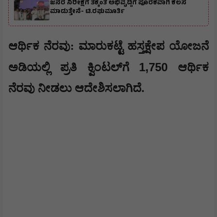
ಜನರ ನಿರೀಕ್ಷೆಗೆ ತಕ್ಕಂತೆ ಅಭಿವೃದ್ದಿಗೆ ಪೂರಕವಾಗಿ ಕೆಲಸ
ಮಾಡುತ್ತೇನೆ- ಟಿ.ರಘುಮೂರ್ತಿ
​ಆರ್ಥಿಕ ನೆರವು: ಮಾರುಕಟ್ಟೆ ಹಸ್ತಕ್ಷೇಪ ಯೋಜನೆ
1,750
ಅಡಿಯಲ್ಲಿ ಪ್ರತಿ ಕ್ವಿಂಟಲ್‌ಗೆ
ಆರ್ಥಿಕ
ನೆರವು ನೀಡಲು ಆದೇಶಿಸಲಾಗಿದೆ.