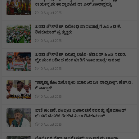
ಕಾರ್ಯಕ್ರಮ ಉದ್ಘಾಟಿಸಿದ ಡಾ.ಎಲ್.ಪಾಲಾಕ್ಷಯ್ಯ
10 August 2026
ಬಿಡದಿ ಟೌನ್‌ಶಿಪ್ ವಿರೋಧಿ ಪಾದಯಾತ್ರೆಗೆ ಸಿಎಂ ಡಿ.ಕೆ.
ಶಿವಕುಮಾರ್ ಪ್ರತ್ಯುತ್ತರ:
10 August 2026
ಬಿಡದಿ ಟೌನ್‌ಶಿಪ್ ವಿರುದ್ಧ ಬಿಜೆಪಿ-ಜೆಡಿಎಸ್ ಜಂಟಿ ಸಮರ:
ಬೈರಮಂಗಲದಿಂದ ಬೆಂಗಳೂರಿಗೆ 'ಪಾದಯಾತ್ರೆ' ಆರಂಭ
10 August 2026
"ನನ್ನನ್ನು ಕೊಂಡುಕೊಳ್ಳಲು ಯಾರಿಂದಲೂ ಸಾಧ್ಯವಿಲ್ಲ": ಹೆಚ್.ಡಿ.
ಕೆ ವಾಗ್ದಾಳಿ
10 August 2026
ಖಾತೆ ಹಂಚಿಕೆ, ಸಂಪುಟ ಪುನಾರಚನೆ ಕಸರತ್ತು: ಹೈಕಮಾಂಡ್
ಭೇಟಿಗೆ ದೆಹಲಿಗೆ ತೆರಳಿದ ಸಿಎಂ ಶಿವಕುಮಾರ್
10 August 2026
ಪೊಲೀಸರ ಮೆಗಾ ಆಪರೇಷನ್: 105 ಅಕ್ರಮ ಬಾಂಗ್ಲಾ