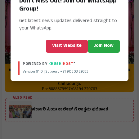
Don't Miss Out! Join Our WhatsApp
Group!
Get latest news updates delivered straight to
your WhatsApp.
Visit Website
Join Now
®
POWERED BY
KHUSHI
HOST
Version 91.0 | Support +91 90603 29333
ALSO READ
ಸರ್ಕಾರಿ ಪಿಯು ಕಾಲೇಜ್ ಗೆ ಉತ್ತಮ ಫಲಿತಾಂಶ