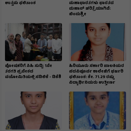
ಉತ್ತಮ ಫಲಿತಾಂಶ
ಮಹಾಭಾರತಗಳು ಭಾರತದ
ಮಹಾನ್ ಚರಿತ್ರೆಯಾಗಿವೆ:
ಬಿಂದುಶ್ರೀ
ಪೋಷಕರಿಗೆ ಸಿಹಿ ಸುದ್ದಿ: 1ನೇ
ಹಿರಿಯೂರು ಸರ್ಕಾರಿ ಬಾಲಕಿಯರ
ತರಗತಿ ಪ್ರವೇಶದ
ಪದವಿಪೂರ್ವ ಕಾಲೇಜಿಗೆ ಭರ್ಜರಿ
ವಯೋಮಿತಿಯಲ್ಲಿ ಸಡಿಲಿಕೆ - ಡಿಕೆಶಿ
ಫಲಿತಾಂಶ: ಶೇ. 71.29 ರಷ್ಟು
ವಿದ್ಯಾರ್ಥಿನಿಯರು ಉತ್ತೀರ್ಣ