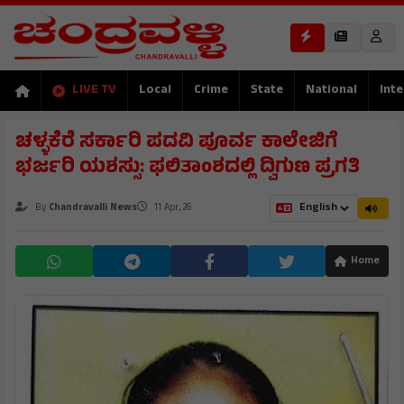
LIVE TV
Local
Crime
State
National
Inte
ಚಳ್ಳಕೆರೆ ಸರ್ಕಾರಿ ಪದವಿ ಪೂರ್ವ ಕಾಲೇಜಿಗೆ
ಭರ್ಜರಿ ಯಶಸ್ಸು: ಫಲಿತಾಂಶದಲ್ಲಿ ದ್ವಿಗುಣ ಪ್ರಗತಿ
By
Chandravalli News
11 Apr, 26
Home