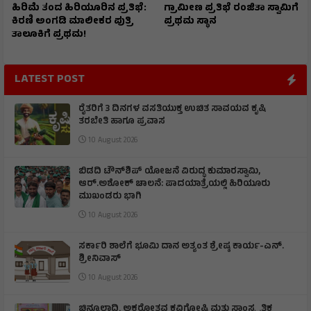
ಹಿರಿಮೆ ತಂದ ಹಿರಿಯೂರಿನ ಪ್ರತಿಭೆ:
ಗ್ರಾಮೀಣ ಪ್ರತಿಭೆ ರಂಜಿತಾ ಸ್ವಾಮಿಗೆ
ಕಿರಣಿ ಅಂಗಡಿ ಮಾಲೀಕರ ಪುತ್ರಿ
ಪ್ರಥಮ ಸ್ಥಾನ
ತಾಲೂಕಿಗೆ ಪ್ರಥಮ!
LATEST POST
ರೈತರಿಗೆ 3 ದಿನಗಳ ವಸತಿಯುಕ್ತ ಉಚಿತ ಸಾವಯವ ಕೃಷಿ
ತರಬೇತಿ ಹಾಗೂ ಪ್ರವಾಸ
10 August 2026
ಬಿಡದಿ ಟೌನ್‌ಶಿಪ್‌ ಯೋಜನೆ ವಿರುದ್ಧ ಕುಮಾರಸ್ವಾಮಿ,
ಆರ್.ಅಶೋಕ್ ಚಾಲನೆ: ಪಾದಯಾತ್ರೆಯಲ್ಲಿ ಹಿರಿಯೂರು
ಮುಖಂಡರು ಭಾಗಿ
10 August 2026
ಸರ್ಕಾರಿ ಶಾಲೆಗೆ ಭೂಮಿ ದಾನ ಅತ್ಯಂತ ಶ್ರೇಷ್ಠ ಕಾರ್ಯ-ಎನ್.
ಶ್ರೀನಿವಾಸ್
10 August 2026
ಚಿನ್ಮೂಲಾದ್ರಿ ಅಕ್ಷರೋತ್ಸವ ಕವಿಗೋಷ್ಟಿ ಮತ್ತು ಸಾಂಸ್ಕೃತಿಕ