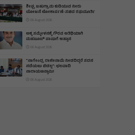
ಶೀಘ್ರ ಬಹುಗ್ರಾಮ ಕುಡಿಯುವ ನೀರು
ಯೋಜನೆ ಲೋಕಾರ್ಪಣೆ-ಸಚಿವ ರಘುಮೂರ್ತಿ
06 August 2026
ಅಕ್ಕ ಸಮ್ಮೇಳನಕ್ಕೆ ಗೌರವ ಅತಿಥಿಯಾಗಿ
ಮಹಬೂಬ್ ಪಾಷಾಗೆ ಆಹ್ವಾನ
06 August 2026
"ನಾಗೇಂದ್ರ ರಾಜೀನಾಮೆ ನೀಡದಿದ್ದರೆ ಸದನ
ನಡೆಯಲು ಬಿಡಲ್ಲ": ಛಲವಾದಿ
ನಾರಾಯಣಸ್ವಾಮಿ!
06 August 2026