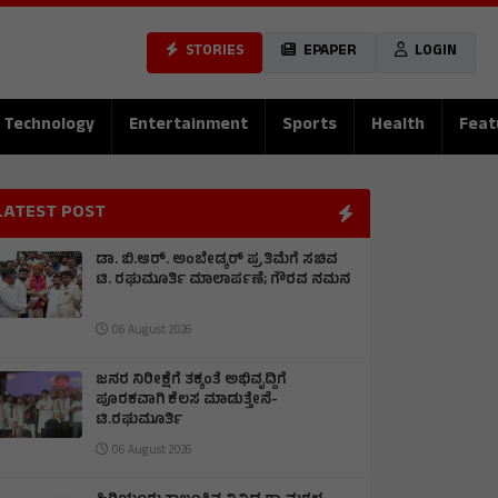
STORIES
EPAPER
LOGIN
Technology
Entertainment
Sports
Health
Feat
LATEST POST
ಡಾ. ಬಿ.ಆರ್. ಅಂಬೇಡ್ಕರ್ ಪ್ರತಿಮೆಗೆ ಸಚಿವ
ಟಿ. ರಘುಮೂರ್ತಿ ಮಾಲಾರ್ಪಣೆ; ಗೌರವ ನಮನ
06 August 2026
ಜನರ ನಿರೀಕ್ಷೆಗೆ ತಕ್ಕಂತೆ ಅಭಿವೃದ್ದಿಗೆ
ಪೂರಕವಾಗಿ ಕೆಲಸ ಮಾಡುತ್ತೇನೆ-
ಟಿ.ರಘುಮೂರ್ತಿ
06 August 2026