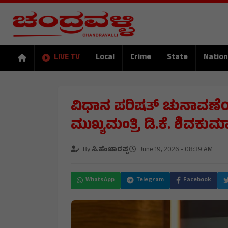
LIVE TV
Local
Crime
State
Nation
​ವಿಧಾನ ಪರಿಷತ್ ಚುನಾವಣೆ
ಮುಖ್ಯಮಂತ್ರಿ ಡಿ.ಕೆ. ಶಿವಕುಮ
By
ಸಿ.ಹೆಂಜಾರಪ್ಪ
June 19, 2026 - 08:39 AM
WhatsApp
Telegram
Facebook