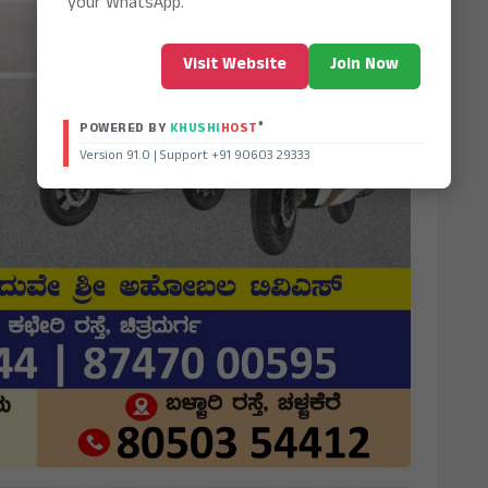
your WhatsApp.
Visit Website
Join Now
®
POWERED BY
KHUSHI
HOST
Version 91.0 | Support +91 90603 29333