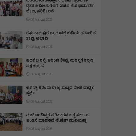
ಹಿರಿಯೂರು ತಾಲ್ಲೂಕಿನ ವಿವಿಧ ಗ್ರಾಮಗಳ
ರೈತರ ಜಮೀನುಗಳಿಗೆ ಸಚಿವ ಟಿ.ರಘುಮೂರ್ತಿ
ಭೇಟಿ, ಪರಿಶೀಲನೆ
06 August 2026
ರಘುನಾಥಪುರ ಗ್ರಾಮದಲ್ಲಿ ಕುಡಿಯುವ ನೀರಿನ
ತೀವ್ರ ಅಭಾವ
06 August 2026
ಹದಗೆಟ್ಟ ರಸ್ತೆ, ಚರಂಡಿ ಶೀಘ್ರ ದುರಸ್ತಿಗೆ ಕನ್ನಡ
ಪಕ್ಷ ಆಗ್ರಹ
06 August 2026
ಆಗಸ್ಟ್-9ರಂದು ರಾಜ್ಯ ಮಟ್ಟದ ದೇಹ ದಾರ್ಢ್ಯ
ಸ್ಪರ್ಧೆ
06 August 2026
ಮಳೆ ಬರದಿದ್ದರೆ ಪರಿಹಾರದ ಬಗ್ಗೆ ಸರ್ಕಾರ
ಚಿಂತನೆ ಮಾಡಲಿದೆ-ಕೆ.ಹೆಚ್ ಮುನಿಯಪ್ಪ
06 August 2026