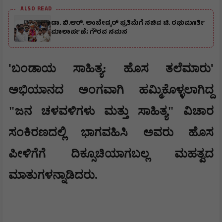
ALSO READ
ಡಾ. ಬಿ.ಆರ್. ಅಂಬೇಡ್ಕರ್ ಪ್ರತಿಮೆಗೆ ಸಚಿವ ಟಿ. ರಘುಮೂರ್ತಿ
ಮಾಲಾರ್ಪಣೆ; ಗೌರವ ನಮನ
'
'
ಬಂಡಾಯ ಸಾಹಿತ್ಯ: ಹೊಸ ತಲೆಮಾರು
ಅಭಿಯಾನದ ಅಂಗವಾಗಿ ಹಮ್ಮಿಕೊಳ್ಳಲಾಗಿದ್ದ
"ಜನ ಚಳವಳಿಗಳು ಮತ್ತು ಸಾಹಿತ್ಯ" ವಿಚಾರ
ಸಂಕಿರಣದಲ್ಲಿ ಭಾಗವಹಿಸಿ ಅವರು ಹೊಸ
ಪೀಳಿಗೆಗೆ ದಿಕ್ಸೂಚಿಯಾಗಬಲ್ಲ ಮಹತ್ವದ
ಮಾತುಗಳನ್ನಾಡಿದರು.