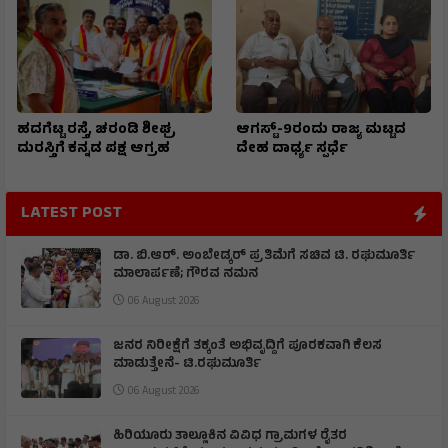
ಹದಗೆಟ್ಟ ರಸ್ತೆ, ಚರಂಡಿ ಶೀಘ್ರ
ಆಗಸ್ಟ್-9ರಂದು ರಾಜ್ಯ ಮಟ್ಟದ
ದುರಸ್ತಿಗೆ ಕನ್ನಡ ಪಕ್ಷ ಆಗ್ರಹ
ದೇಹ ದಾರ್ಢ್ಯ ಸ್ಪರ್ಧೆ
LATEST POST
ಡಾ. ಬಿ.ಆರ್. ಅಂಬೇಡ್ಕರ್ ಪ್ರತಿಮೆಗೆ ಸಚಿವ ಟಿ. ರಘುಮೂರ್ತಿ
ಮಾಲಾರ್ಪಣೆ; ಗೌರವ ನಮನ
06 August 2026
ಜನರ ನಿರೀಕ್ಷೆಗೆ ತಕ್ಕಂತೆ ಅಭಿವೃದ್ದಿಗೆ ಪೂರಕವಾಗಿ ಕೆಲಸ
ಮಾಡುತ್ತೇನೆ- ಟಿ.ರಘುಮೂರ್ತಿ
06 August 2026
ಹಿರಿಯೂರು ತಾಲ್ಲೂಕಿನ ವಿವಿಧ ಗ್ರಾಮಗಳ ರೈತರ