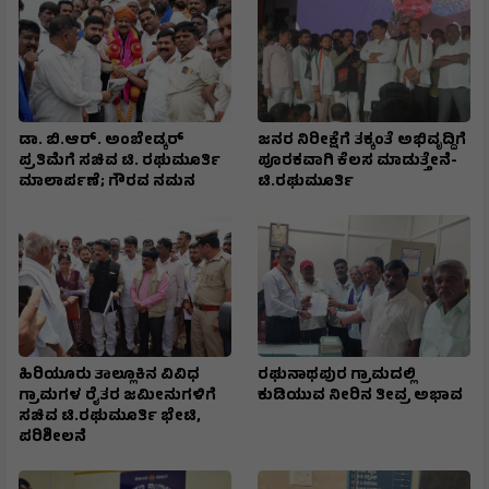
ಡಾ. ಬಿ.ಆರ್. ಅಂಬೇಡ್ಕರ್
ಜನರ ನಿರೀಕ್ಷೆಗೆ ತಕ್ಕಂತೆ ಅಭಿವೃದ್ದಿಗೆ
ಪ್ರತಿಮೆಗೆ ಸಚಿವ ಟಿ. ರಘುಮೂರ್ತಿ
ಪೂರಕವಾಗಿ ಕೆಲಸ ಮಾಡುತ್ತೇನೆ-
ಮಾಲಾರ್ಪಣೆ; ಗೌರವ ನಮನ
ಟಿ.ರಘುಮೂರ್ತಿ
ಹಿರಿಯೂರು ತಾಲ್ಲೂಕಿನ ವಿವಿಧ
ರಘುನಾಥಪುರ ಗ್ರಾಮದಲ್ಲಿ
ಗ್ರಾಮಗಳ ರೈತರ ಜಮೀನುಗಳಿಗೆ
ಕುಡಿಯುವ ನೀರಿನ ತೀವ್ರ ಅಭಾವ
ಸಚಿವ ಟಿ.ರಘುಮೂರ್ತಿ ಭೇಟಿ,
ಪರಿಶೀಲನೆ