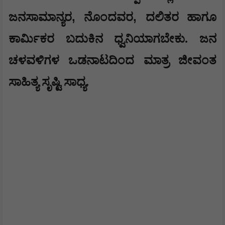
,
,
ಜನಸಾಮಾನ್ಯರ
ನೊಂದವರ
ದಲಿತರ ಹಾಗೂ
ಕಾರ್ಮಿಕರ ಬದುಕಿನ ಧ್ವನಿಯಾಗಬೇಕು. ಜನ
ಚಳವಳಿಗಳ ಒಡನಾಟದಿಂದ ಮಾತ್ರ ಜೀವಂತ
ಸಾಹಿತ್ಯ ಸೃಷ್ಟಿ ಸಾಧ್ಯ.