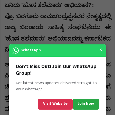
'
'
?:
ಏನಿದು
ಹೊಸ ತಲೆಮಾರು
ಅಭಿಯಾನ
ಪ್ರೊ. ಬರಗೂರು ರಾಮಚಂದ್ರಪ್ಪನವರ ನೇತೃತ್ವದಲ್ಲಿ
ರಾಜ್ಯ ಬಂಡಾಯ ಸಾಹಿತ್ಯ ಸಂಘಟನೆಯು ಈ
'
'
ಹೊಸ ತಲೆಮಾರು
ಅಭಿಯಾನವನ್ನು ಕರ್ನಾಟಕದ
×
ವಿವಿಧ ಜಿಲ್ಲೆಗಳಿಗೆ ವಿಸ್ತರಿಸುತ್ತಿದೆ.
WhatsApp
ಅಭಿಯಾನದ ಮೂಲ ಉದ್ದೇಶ: ಹೊಸ
Don't Miss Out! Join Our WhatsApp
Group!
ಪೀಳಿಗೆಯ ಯುವ ಬರಹಗಾರರನ್ನು ಹಾಗೂ
Get latest news updates delivered straight to
ಚಿಂತಕರನ್ನು ಒಟ್ಟುಗೂಡಿಸುವುದು. ಅವರಿಗೆ
your WhatsApp.
,
ಪ್ರಗತಿಪರ
ಎಡಪಂಥೀಯ ಹಾಗೂ ಮಾನವೀಯ
Visit Website
Join Now
ಮೌಲ್ಯಗಳ ತಾತ್ವಿಕ ನೆಲೆಗಟ್ಟನ್ನು ಪರಿಚಯಿಸುವುದು