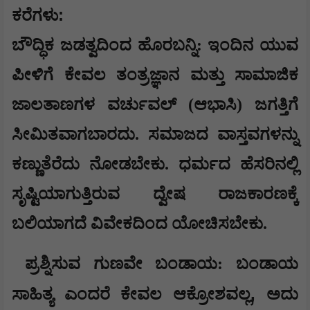
:
ಕರೆಗಳು
ಬೌದ್ಧಿಕ ಜಡತ್ವದಿಂದ ಹೊರಬನ್ನಿ: ಇಂದಿನ ಯುವ
ಪೀಳಿಗೆ ಕೇವಲ ತಂತ್ರಜ್ಞಾನ ಮತ್ತು ಸಾಮಾಜಿಕ
ಜಾಲತಾಣಗಳ ವರ್ಚುವಲ್ (ಆಭಾಸಿ) ಜಗತ್ತಿಗೆ
ಸೀಮಿತವಾಗಬಾರದು. ಸಮಾಜದ ವಾಸ್ತವಗಳನ್ನು
ಕಣ್ಣುತೆರೆದು ನೋಡಬೇಕು. ಧರ್ಮದ ಹೆಸರಿನಲ್ಲಿ
ಸೃಷ್ಟಿಯಾಗುತ್ತಿರುವ ದ್ವೇಷ ರಾಜಕಾರಣಕ್ಕೆ
ಬಲಿಯಾಗದೆ ವಿವೇಕದಿಂದ ಯೋಚಿಸಬೇಕು.
ಪ್ರಶ್ನಿಸುವ ಗುಣವೇ ಬಂಡಾಯ: ಬಂಡಾಯ
,
ಸಾಹಿತ್ಯ ಎಂದರೆ ಕೇವಲ ಆಕ್ರೋಶವಲ್ಲ
ಅದು