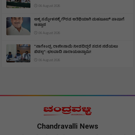
06 August 2026
ಅಕ್ಕ ಸಮ್ಮೇಳನಕ್ಕೆ ಗೌರವ ಅತಿಥಿಯಾಗಿ ಮಹಬೂಬ್ ಪಾಷಾಗೆ
ಆಹ್ವಾನ
06 August 2026
"ನಾಗೇಂದ್ರ ರಾಜೀನಾಮೆ ನೀಡದಿದ್ದರೆ ಸದನ ನಡೆಯಲು
ಬಿಡಲ್ಲ": ಛಲವಾದಿ ನಾರಾಯಣಸ್ವಾಮಿ!
06 August 2026
Chandravalli News