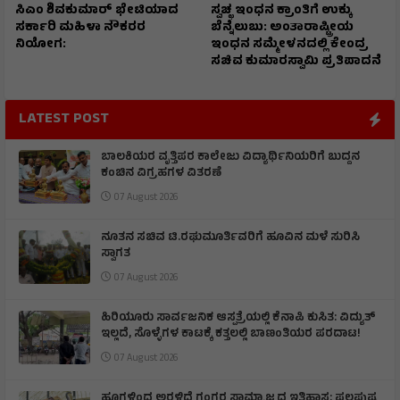
ಸಿಎಂ ಶಿವಕುಮಾರ್‌ ಭೇಟಿಯಾದ
ಸ್ವಚ್ಛ ಇಂಧನ ಕ್ರಾಂತಿಗೆ ಉಕ್ಕು
ಸರ್ಕಾರಿ ಮಹಿಳಾ ನೌಕರರ
ಬೆನ್ನೆಲುಬು: ಅಂತಾರಾಷ್ಟ್ರೀಯ
ನಿಯೋಗ:
ಇಂಧನ ಸಮ್ಮೇಳನದಲ್ಲಿ ಕೇಂದ್ರ
ಸಚಿವ ಕುಮಾರಸ್ವಾಮಿ ಪ್ರತಿಪಾದನೆ
LATEST POST
ಬಾಲಕಿಯರ ವೃತ್ತಿಪರ ಕಾಲೇಜು ವಿದ್ಯಾರ್ಥಿನಿಯರಿಗೆ ಬುದ್ದನ
ಕಂಚಿನ ವಿಗ್ರಹಗಳ ವಿತರಣೆ
07 August 2026
ನೂತನ ಸಚಿವ ಟಿ.ರಘುಮೂರ್ತಿವರಿಗೆ ಹೂವಿನ ಮಳೆ ಸುರಿಸಿ
ಸ್ವಾಗತ
07 August 2026
ಹಿರಿಯೂರು ಸಾರ್ವಜನಿಕ ಆಸ್ಪತ್ರೆಯಲ್ಲಿ ಕೆನಾಪಿ ಕುಸಿತ: ವಿದ್ಯುತ್‌
ಇಲ್ಲದೆ, ಸೊಳ್ಳೆಗಳ ಕಾಟಕ್ಕೆ ಕತ್ತಲಲ್ಲಿ ಬಾಣಂತಿಯರ ಪರದಾಟ!
07 August 2026
ಹೂಗಳಿಂದ ಅರಳಿದೆ ಗಂಗರ ಸಾಮ್ರಾಜ್ಯದ ಇತಿಹಾಸ: ಫಲಪುಷ್ಪ