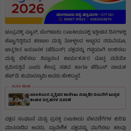
ಚಂದ್ರವಳ್ಳಿ ನ್ಯೂಸ್, ​ಬೆಂಗಳೂರು: ರಾಜಕೀಯದಲ್ಲಿ ಇತ್ತೀಚಿನ ದಿನಗಳಲ್ಲಿ
ಹೆಚ್ಚಾಗುತ್ತಿರುವ ಹಣಬಲ ಮತ್ತು ತೋಳ್ಬಲದ ಅಬ್ಬರದ ನಡುವೆಯೂ,
ಜಾತ್ಯತೀತ ಜನತಾದಳ (ಜೆಡಿಎಸ್) ಪಕ್ಷವನ್ನು ಗಟ್ಟಿಯಾಗಿ ಉಳಿಸಲು
ಮತ್ತು ಬೆಳೆಸಲು ನಿಷ್ಠಾವಂತ ಕಾರ್ಯಕರ್ತರ ದೊಡ್ಡ ಪಡೆಯೇ
ಶ್ರಮಿಸುತ್ತಿದೆ ಎಂದು ಕೇಂದ್ರ ಸಚಿವ ಹಾಗೂ ಜೆಡಿಎಸ್ ನಾಯಕ
ಹೆಚ್.ಡಿ. ಕುಮಾರಸ್ವಾಮಿ ಅವರು ಹೇಳಿದ್ದಾರೆ.
ALSO READ
ಬಾಲಕಿಯರ ವೃತ್ತಿಪರ ಕಾಲೇಜು ವಿದ್ಯಾರ್ಥಿನಿಯರಿಗೆ ಬುದ್ದನ
ಕಂಚಿನ ವಿಗ್ರಹಗಳ ವಿತರಣೆ
​ಪಕ್ಷದ ಸಂಘಟನೆ ಮತ್ತು ಪ್ರಸಕ್ತ ರಾಜಕೀಯ ಬೆಳವಣಿಗೆಗಳ ಕುರಿತು
ಮಾತನಾಡಿದ ಅವರು, ಪ್ರಾದೇಶಿಕ ಪಕ್ಷವನ್ನು ಮುಗಿಸಲು ಹಲವು