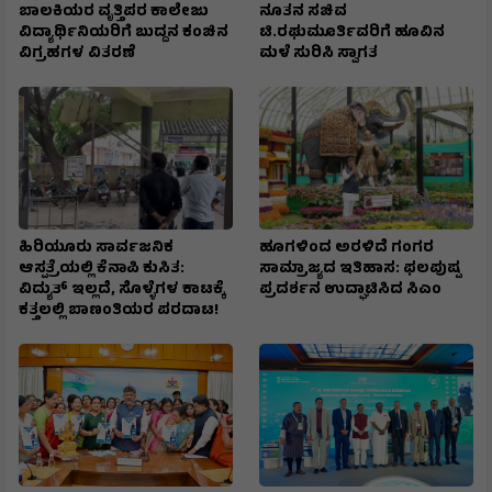
ಬಾಲಕಿಯರ ವೃತ್ತಿಪರ ಕಾಲೇಜು
ನೂತನ ಸಚಿವ
ವಿದ್ಯಾರ್ಥಿನಿಯರಿಗೆ ಬುದ್ದನ ಕಂಚಿನ
ಟಿ.ರಘುಮೂರ್ತಿವರಿಗೆ ಹೂವಿನ
ವಿಗ್ರಹಗಳ ವಿತರಣೆ
ಮಳೆ ಸುರಿಸಿ ಸ್ವಾಗತ
ಹಿರಿಯೂರು ಸಾರ್ವಜನಿಕ
ಹೂಗಳಿಂದ ಅರಳಿದೆ ಗಂಗರ
ಆಸ್ಪತ್ರೆಯಲ್ಲಿ ಕೆನಾಪಿ ಕುಸಿತ:
ಸಾಮ್ರಾಜ್ಯದ ಇತಿಹಾಸ: ಫಲಪುಷ್ಪ
ವಿದ್ಯುತ್‌ ಇಲ್ಲದೆ, ಸೊಳ್ಳೆಗಳ ಕಾಟಕ್ಕೆ
ಪ್ರದರ್ಶನ ಉದ್ಘಾಟಿಸಿದ ಸಿಎಂ
ಕತ್ತಲಲ್ಲಿ ಬಾಣಂತಿಯರ ಪರದಾಟ!