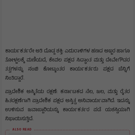
​ಕಾರ್ಯಕರ್ತರೇ ಅತಿ ದೊಡ್ಡ ಶಕ್ತಿ: ಎದುರಾಳಿಗಳ ಹಣದ ಅಬ್ಬರ ಹಾಗೂ
ತೋಳ್ಬಲಕ್ಕೆ ಮಣಿಯದೆ, ಕೇವಲ ಪಕ್ಷದ ಸಿದ್ಧಾಂತ ಮತ್ತು ದೇವೇಗೌಡರ
ತತ್ವಗಳನ್ನು ನಂಬಿ ಕೋಟ್ಯಂತರ ಕಾರ್ಯಕರ್ತರು ಪಕ್ಷದ ಬೆನ್ನಿಗೆ
ನಿಂತಿದ್ದಾರೆ.
​ಪ್ರಾದೇಶಿಕ ಅಸ್ಮಿತೆಯ ರಕ್ಷಣೆ: ಕರ್ನಾಟಕದ ನೆಲ, ಜಲ, ಮತ್ತು ರೈತರ
ಹಿತರಕ್ಷಣೆಗಾಗಿ ಪ್ರಾದೇಶಿಕ ಪಕ್ಷದ ಅಸ್ತಿತ್ವ ಅನಿವಾರ್ಯವಾಗಿದೆ. ಇದನ್ನು
ಉಳಿಸುವ ಜವಾಬ್ದಾರಿಯನ್ನು ಕಾರ್ಯಕರ್ತರ ಪಡೆ ಯಶಸ್ವಿಯಾಗಿ
ನಿಭಾಯಿಸುತ್ತಿದೆ.
ALSO READ