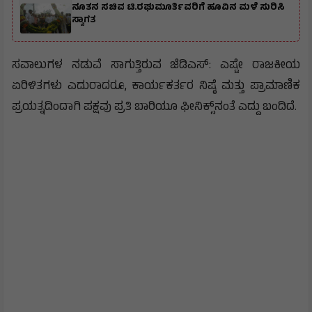
ನೂತನ ಸಚಿವ ಟಿ.ರಘುಮೂರ್ತಿವರಿಗೆ ಹೂವಿನ ಮಳೆ ಸುರಿಸಿ
ಸ್ವಾಗತ
​ಸವಾಲುಗಳ ನಡುವೆ ಸಾಗುತ್ತಿರುವ ಜೆಡಿಎಸ್: ಎಷ್ಟೇ ರಾಜಕೀಯ
ಏರಿಳಿತಗಳು ಎದುರಾದರೂ, ಕಾರ್ಯಕರ್ತರ ನಿಷ್ಠೆ ಮತ್ತು ಪ್ರಾಮಾಣಿಕ
ಪ್ರಯತ್ನದಿಂದಾಗಿ ಪಕ್ಷವು ಪ್ರತಿ ಬಾರಿಯೂ ಫೀನಿಕ್ಸ್‌ನಂತೆ ಎದ್ದು ಬಂದಿದೆ.