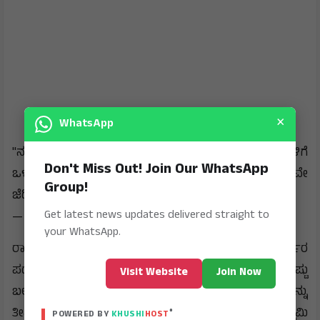
×
WhatsApp
​"ನಮ್ಮ ಸೈನಿಕರಂತಿರುವ ಕಾರ್ಯಕರ್ತರು ಯಾವುದೇ ಆಮಿಷಗಳಿಗೆ
Don't Miss Out! Join Our WhatsApp
ಒಳಗಾಗದೆ ಪಕ್ಷದ ಧ್ವಜವನ್ನು ಎತ್ತಿ ಹಿಡಿದಿದ್ದಾರೆ. ಅವರ ಶ್ರಮವೇ
Group!
ಜೆಡಿಎಸ್ ಪಕ್ಷದ ನಿಜವಾದ ಆಸ್ತಿ ಮತ್ತು ಭವಿಷ್ಯ."
Get latest news updates delivered straight to
— ಹೆಚ್.ಡಿ. ಕುಮಾರಸ್ವಾಮಿ.
your WhatsApp.
​ರಾಜ್ಯದ ಉದ್ದಗಲಕ್ಕೂ ಇರುವ ಇಂತಹ ನಿಷ್ಠಾವಂತ ಕಾರ್ಯಕರ್ತರ
ಪಡೆಯ ಬಲದಿಂದಲೇ ಮುಂಬರುವ ದಿನಗಳಲ್ಲಿ ಪಕ್ಷವನ್ನು ಇನ್ನಷ್ಟು
Visit Website
Join Now
ಬಲಿಷ್ಠವಾಗಿ ಸಂಘಟಿಸಲಾಗುವುದು ಮತ್ತು ಜನಪರ ಹೋರಾಟಗಳನ್ನು
ತೀವ್ರಗೊಳಿಸಲಾಗುವುದು ಎಂದು ಇದೇ ಸಂದರ್ಭದಲ್ಲಿ ಕುಮಾರಸ್ವಾಮಿ
®
POWERED BY
KHUSHI
HOST