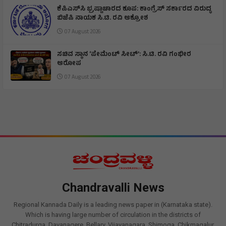
ಕೆಪಿಎಸ್‌ಸಿ ಭ್ರಷ್ಟಾಚಾರದ ಕೂಪ: ಕಾಂಗ್ರೆಸ್ ಸರ್ಕಾರದ ವಿರುದ್ಧ
ಬಿಜೆಪಿ ನಾಯಕ ಸಿ.ಟಿ. ರವಿ ಆಕ್ರೋಶ
07 August 2026
ಸಚಿವ ಸ್ಥಾನ ‘ಪೇಮೆಂಟ್ ಸೀಟ್’: ಸಿ.ಟಿ. ರವಿ ಗಂಭೀರ
ಆರೋಪ
07 August 2026
Chandravalli News
Regional Kannada Daily is a leading news paper in (Karnataka state).
Which is having large number of circulation in the districts of
Chitradurga, Davanagere, Bellary, Vijayanagara, Shimoga, Chikmagalur,