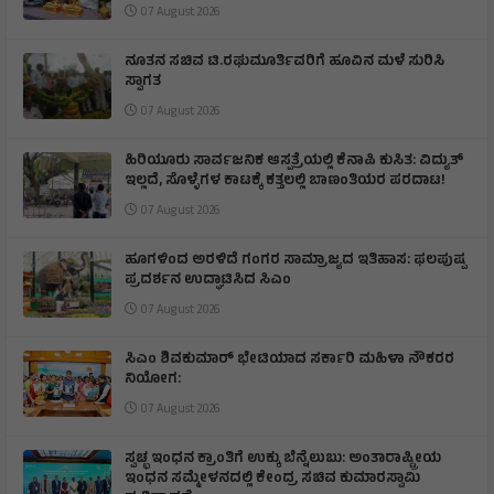
07 August 2026
ನೂತನ ಸಚಿವ ಟಿ.ರಘುಮೂರ್ತಿವರಿಗೆ ಹೂವಿನ ಮಳೆ ಸುರಿಸಿ
ಸ್ವಾಗತ
07 August 2026
ಹಿರಿಯೂರು ಸಾರ್ವಜನಿಕ ಆಸ್ಪತ್ರೆಯಲ್ಲಿ ಕೆನಾಪಿ ಕುಸಿತ: ವಿದ್ಯುತ್‌
ಇಲ್ಲದೆ, ಸೊಳ್ಳೆಗಳ ಕಾಟಕ್ಕೆ ಕತ್ತಲಲ್ಲಿ ಬಾಣಂತಿಯರ ಪರದಾಟ!
07 August 2026
ಹೂಗಳಿಂದ ಅರಳಿದೆ ಗಂಗರ ಸಾಮ್ರಾಜ್ಯದ ಇತಿಹಾಸ: ಫಲಪುಷ್ಪ
ಪ್ರದರ್ಶನ ಉದ್ಘಾಟಿಸಿದ ಸಿಎಂ
07 August 2026
ಸಿಎಂ ಶಿವಕುಮಾರ್‌ ಭೇಟಿಯಾದ ಸರ್ಕಾರಿ ಮಹಿಳಾ ನೌಕರರ
ನಿಯೋಗ:
07 August 2026
ಸ್ವಚ್ಛ ಇಂಧನ ಕ್ರಾಂತಿಗೆ ಉಕ್ಕು ಬೆನ್ನೆಲುಬು: ಅಂತಾರಾಷ್ಟ್ರೀಯ
ಇಂಧನ ಸಮ್ಮೇಳನದಲ್ಲಿ ಕೇಂದ್ರ ಸಚಿವ ಕುಮಾರಸ್ವಾಮಿ