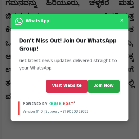
ಗಮನವನ್ನು ಹಿರಿಯೂರು, ಚಳ್ಳಕೆರೆ ಮತ್ತು
ಚಿತ್ರದುರ್ಗದ ಅಭಿವೃದ್ಧಿಯತ್ತ
×
WhatsApp
ಕೇಂದ್ರೀಕರಿಸುತ್ತಿದ್ದರು. "ನೂರು ಮಾತಿಗಿಂತ
Don't Miss Out! Join Our WhatsApp
,
ಒಂದು ಕೆಲಸ ಲೇಸು" ಎಂದು ನಂಬಿದ್ದ ಅವರು
Group!
ಅಪಪ್ರಚಾರ ಮಾಡುವವರಿಗೆ ಮೌನದಿಂದಲೇ ತಕ್ಕ
Get latest news updates delivered straight to
your WhatsApp.
ಉತ್ತರ ನೀಡುತ್ತಿದ್ದರು. ಅವರು ಮೌನವಾಗಿ ಜಾರಿಗೆ
ತಂದ ಯೋಜನೆಗಳು ಇಂದು ಜನರ ಬದುಕಿನಲ್ಲಿ
Visit Website
Join Now
ಮಾತನಾಡುತ್ತಿವೆ.
®
POWERED BY
KHUSHI
HOST
Version 91.0 | Support +91 90603 29333