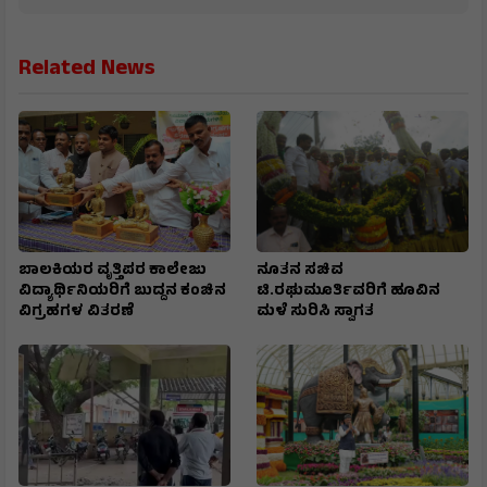
Related News
ಬಾಲಕಿಯರ ವೃತ್ತಿಪರ ಕಾಲೇಜು
ನೂತನ ಸಚಿವ
ವಿದ್ಯಾರ್ಥಿನಿಯರಿಗೆ ಬುದ್ದನ ಕಂಚಿನ
ಟಿ.ರಘುಮೂರ್ತಿವರಿಗೆ ಹೂವಿನ
ವಿಗ್ರಹಗಳ ವಿತರಣೆ
ಮಳೆ ಸುರಿಸಿ ಸ್ವಾಗತ