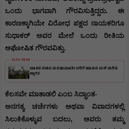
ಒಂದು ಭಾಗವಾಗಿ ಗೌರವಿಸುತ್ತಿದ್ದರು. ಈ
ಕಾರಣಕ್ಕಾಗಿಯೇ ವಿರೋಧ ಪಕ್ಷದ ನಾಯಕರಿಗೂ
ಸುಧಾಕರ್ ಅವರ ಮೇಲೆ ಒಂದು ರೀತಿಯ
ಅಘೋಷಿತ ಗೌರವವಿತ್ತು.
ALSO READ
ನೂತನ ಸಚಿವ ಟಿ.ರಘುಮೂರ್ತಿವರಿಗೆ ಹೂವಿನ ಮಳೆ ಸುರಿಸಿ
ಸ್ವಾಗತ
ಕೆಲಸವೇ ಮಾತಾಡಲಿ ಎಂಬ ಸಿದ್ಧಾಂತ-
ಅನಗತ್ಯ ಚರ್ಚೆಗಳು ಅಥವಾ ವಿವಾದಗಳಲ್ಲಿ
,
ಸಿಲುಕಿಕೊಳ್ಳುವ ಬದಲು
ಅವರು ತಮ್ಮ