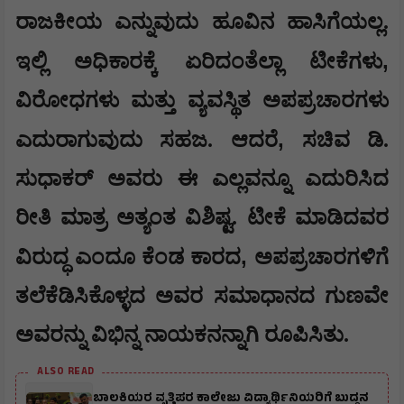
ರಾಜಕೀಯ ಎನ್ನುವುದು ಹೂವಿನ ಹಾಸಿಗೆಯಲ್ಲ.
,
ಇಲ್ಲಿ ಅಧಿಕಾರಕ್ಕೆ ಏರಿದಂತೆಲ್ಲಾ ಟೀಕೆಗಳು
ವಿರೋಧಗಳು ಮತ್ತು ವ್ಯವಸ್ಥಿತ ಅಪಪ್ರಚಾರಗಳು
,
ಎದುರಾಗುವುದು ಸಹಜ. ಆದರೆ
ಸಚಿವ ಡಿ.
ಸುಧಾಕರ್ ಅವರು ಈ ಎಲ್ಲವನ್ನೂ ಎದುರಿಸಿದ
ರೀತಿ ಮಾತ್ರ ಅತ್ಯಂತ ವಿಶಿಷ್ಟ. ಟೀಕೆ ಮಾಡಿದವರ
,
ವಿರುದ್ಧ ಎಂದೂ ಕೆಂಡ ಕಾರದ
ಅಪಪ್ರಚಾರಗಳಿಗೆ
ತಲೆಕೆಡಿಸಿಕೊಳ್ಳದ ಅವರ ಸಮಾಧಾನದ ಗುಣವೇ
ಅವರನ್ನು ವಿಭಿನ್ನ ನಾಯಕನನ್ನಾಗಿ ರೂಪಿಸಿತು.
ALSO READ
ಬಾಲಕಿಯರ ವೃತ್ತಿಪರ ಕಾಲೇಜು ವಿದ್ಯಾರ್ಥಿನಿಯರಿಗೆ ಬುದ್ದನ