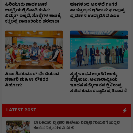
ಹಿರಿಯೂರು ಸಾರ್ವಜನಿಕ
ಹೂಗಳಿಂದ ಅರಳಿದೆ ಗಂಗರ
ಆಸ್ಪತ್ರೆಯಲ್ಲಿ ಕೆನಾಪಿ ಕುಸಿತ:
ಸಾಮ್ರಾಜ್ಯದ ಇತಿಹಾಸ: ಫಲಪುಷ್ಪ
ವಿದ್ಯುತ್‌ ಇಲ್ಲದೆ, ಸೊಳ್ಳೆಗಳ ಕಾಟಕ್ಕೆ
ಪ್ರದರ್ಶನ ಉದ್ಘಾಟಿಸಿದ ಸಿಎಂ
ಕತ್ತಲಲ್ಲಿ ಬಾಣಂತಿಯರ ಪರದಾಟ!
ಸಿಎಂ ಶಿವಕುಮಾರ್‌ ಭೇಟಿಯಾದ
ಸ್ವಚ್ಛ ಇಂಧನ ಕ್ರಾಂತಿಗೆ ಉಕ್ಕು
ಸರ್ಕಾರಿ ಮಹಿಳಾ ನೌಕರರ
ಬೆನ್ನೆಲುಬು: ಅಂತಾರಾಷ್ಟ್ರೀಯ
ನಿಯೋಗ:
ಇಂಧನ ಸಮ್ಮೇಳನದಲ್ಲಿ ಕೇಂದ್ರ
ಸಚಿವ ಕುಮಾರಸ್ವಾಮಿ ಪ್ರತಿಪಾದನೆ
LATEST POST
ಬಾಲಕಿಯರ ವೃತ್ತಿಪರ ಕಾಲೇಜು ವಿದ್ಯಾರ್ಥಿನಿಯರಿಗೆ ಬುದ್ದನ
ಕಂಚಿನ ವಿಗ್ರಹಗಳ ವಿತರಣೆ