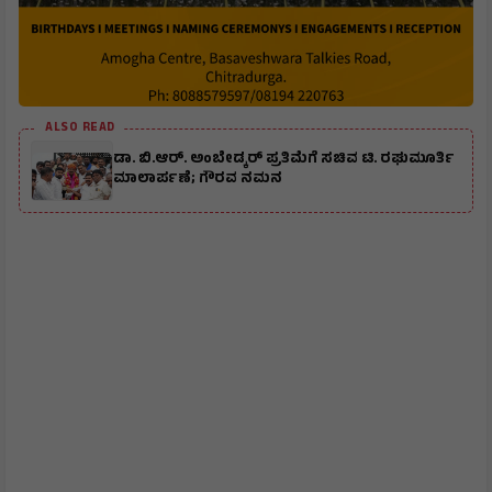
ALSO READ
ಡಾ. ಬಿ.ಆರ್. ಅಂಬೇಡ್ಕರ್ ಪ್ರತಿಮೆಗೆ ಸಚಿವ ಟಿ. ರಘುಮೂರ್ತಿ
ಮಾಲಾರ್ಪಣೆ; ಗೌರವ ನಮನ