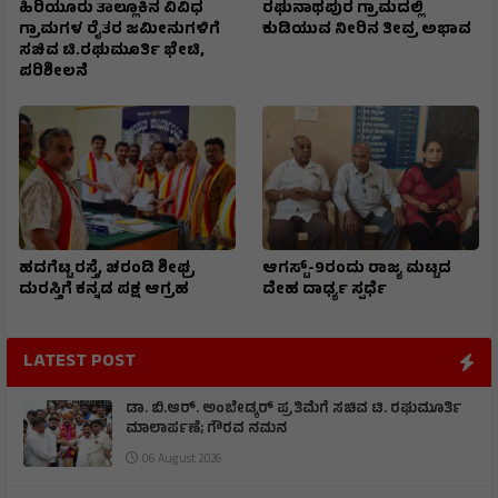
ಹಿರಿಯೂರು ತಾಲ್ಲೂಕಿನ ವಿವಿಧ
ರಘುನಾಥಪುರ ಗ್ರಾಮದಲ್ಲಿ
ಗ್ರಾಮಗಳ ರೈತರ ಜಮೀನುಗಳಿಗೆ
ಕುಡಿಯುವ ನೀರಿನ ತೀವ್ರ ಅಭಾವ
ಸಚಿವ ಟಿ.ರಘುಮೂರ್ತಿ ಭೇಟಿ,
ಪರಿಶೀಲನೆ
ಹದಗೆಟ್ಟ ರಸ್ತೆ, ಚರಂಡಿ ಶೀಘ್ರ
ಆಗಸ್ಟ್-9ರಂದು ರಾಜ್ಯ ಮಟ್ಟದ
ದುರಸ್ತಿಗೆ ಕನ್ನಡ ಪಕ್ಷ ಆಗ್ರಹ
ದೇಹ ದಾರ್ಢ್ಯ ಸ್ಪರ್ಧೆ
LATEST POST
ಡಾ. ಬಿ.ಆರ್. ಅಂಬೇಡ್ಕರ್ ಪ್ರತಿಮೆಗೆ ಸಚಿವ ಟಿ. ರಘುಮೂರ್ತಿ
ಮಾಲಾರ್ಪಣೆ; ಗೌರವ ನಮನ
06 August 2026