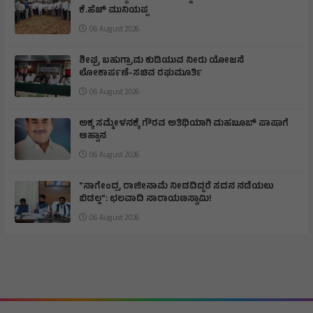
ಕೆ.ಹೆಚ್ ಮುನಿಯಪ್ಪ
06 August 2026
ಶೀಘ್ರ ಬಹುಗ್ರಾಮ ಕುಡಿಯುವ ನೀರು ಯೋಜನೆ
ಲೋಕಾರ್ಪಣೆ-ಸಚಿವ ರಘುಮೂರ್ತಿ
06 August 2026
ಅಕ್ಕ ಸಮ್ಮೇಳನಕ್ಕೆ ಗೌರವ ಅತಿಥಿಯಾಗಿ ಮಹಬೂಬ್ ಪಾಷಾಗೆ
ಆಹ್ವಾನ
06 August 2026
"ನಾಗೇಂದ್ರ ರಾಜೀನಾಮೆ ನೀಡದಿದ್ದರೆ ಸದನ ನಡೆಯಲು
ಬಿಡಲ್ಲ": ಛಲವಾದಿ ನಾರಾಯಣಸ್ವಾಮಿ!
06 August 2026