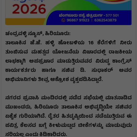
​ಚಂದ್ರವಳ್ಳಿ ನ್ಯೂಸ್, ಹಿರಿಯೂರು:
ತಾಲೂಕಿನ ಜೆ.ಜೆ. ಹಳ್ಳಿ ಹೋಬಳಿಯ 16 ಕೆರೆಗಳಿಗೆ ನೀರು
ತುಂಬಿಸುವ ಮಹತ್ವದ ಯೋಜನೆಯ ವಿಚಾರದಲ್ಲಿ ರಾಜಕೀಯ
ಲಾಭಕ್ಕಾಗಿ ಅಪಪ್ರಚಾರ ಮಾಡುತ್ತಿರುವವರ ವಿರುದ್ಧ ಕಾಂಗ್ರೆಸ್
ಕಾರ್ಯಕರ್ತರು ಹಾಗೂ ಸಚಿವ ಡಿ. ಸುಧಾಕರ್ ಅವರ
ಅಭಿಮಾನಿಗಳು ತೀವ್ರ ಆಕ್ರೋಶ ವ್ಯಕ್ತಪಡಿಸಿದ್ದಾರೆ.
​ನಗರದ ಪ್ರವಾಸಿ ಮಂದಿರದಲ್ಲಿ ನಡೆದ ಸಭೆಯಲ್ಲಿ ಮಾತನಾಡಿದ
ಮುಖಂಡರು
,
ಹಿರಿಯೂರು ತಾಲೂಕಿನ ಅಭಿವೃದ್ಧಿಯೇ ಸಚಿವರ
ಏಕೈಕ ಗುರಿಯಾಗಿದೆ. ರೈತರ ಹಿತದೃಷ್ಟಿಯಿಂದ ನಡೆಯುತ್ತಿರುವ ಈ
ಪವಿತ್ರ ಕೆಲಸದ ಬಗ್ಗೆ ಕೀಳುಮಟ್ಟದ ಟೀಕೆಗಳನ್ನು ಮಾಡುವುದು
ಸರಿಯಲ್ಲ ಎಂದು ಕಿಡಿಕಾರಿದರು.