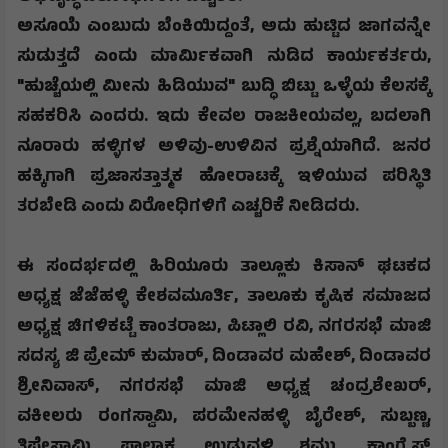
​ಅಸೂಯೆ ಎಂಬುದು ಬೆಂಕಿಯಿದ್ದಂತೆ
,
ಅದು ಹುಟ್ಟಿದ ಜಾಗವನ್ನೇ
ಸುಡುತ್ತದೆ ಎಂದು ಮಾರ್ಮಿಕವಾಗಿ ನುಡಿದ ಕಾರ್ಯಕರ್ತರು
,
"
ಹುಚ್ಚೆಯಲ್ಲಿ ಮೀನು ಹಿಡಿಯುವ" ಬುದ್ಧಿ ಬಿಟ್ಟು ಒಳ್ಳೆಯ ಕೆಲಸಕ್ಕೆ
ಸಹಕರಿಸಿ ಎಂದರು. ಇದು ಕೇವಲ ರಾಜಕೀಯವಲ್ಲ
,
ಬದಲಾಗಿ
ನೂರಾರು ಹಳ್ಳಿಗಳ ಅಳಿವು-ಉಳಿವಿನ ಪ್ರಶ್ನೆಯಾಗಿದೆ. ಜನರ
ಹಕ್ಕಿಗಾಗಿ ಪ್ರಜಾಸತ್ತಾತ್ಮಕ ಹೋರಾಟಕ್ಕೆ ಇಳಿಯುವ ಪರಿಸ್ಥಿತಿ
ತರಬೇಡಿ ಎಂದು ವಿರೋಧಿಗಳಿಗೆ ಎಚ್ಚರಿಕೆ ನೀಡಿದರು.
​​ಈ ಸಂದರ್ಭದಲ್ಲಿ ಹಿರಿಯೂರು ತಾಲ್ಲೂಕು ಕಿಸಾನ್ ಘಟಕದ
ಅಧ್ಯಕ್ಷ ಜೆಜೆಹಳ್ಳಿ ಕೇಶವಮೂರ್ತಿ, ತಾಲೂಕು ಕೃಷಿಕ ಸಮಾಜದ
ಅಧ್ಯಕ್ಷ ಚಿಗಳಿಕಟ್ಟೆ ಕಾಂತರಾಜು, ಪಿಟ್ಲಾಲಿ ರವಿ, ನಗರಸಭೆ ಮಾಜಿ
ಸದಸ್ಯ ಜಿ ಪ್ರೇಮ್ ಕುಮಾರ್, ದಿಂಡಾವರ ಮಹೇಶ್, ದಿಂಡಾವರ
ಶ್ರೀನಿವಾಸ್, ನಗರಸಭೆ ಮಾಜಿ ಅಧ್ಯಕ್ಷ ಚಂದ್ರಶೇಖರ್,
ವಕೀಲರು ರಂಗಸ್ವಾಮಿ, ಪರಮೇನಹಳ್ಳಿ ಬೈರೇಶ್, ಸುಬ್ಬಣ್ಣ,
ತಿಪ್ಪೇಸ್ವಾಮಿ, ಪಾಲಾಕ್ಷ, ಉಡುವಳ್ಳಿ ಶಮ್ಮು, ಕಾಂಗ್ರೆಸ್