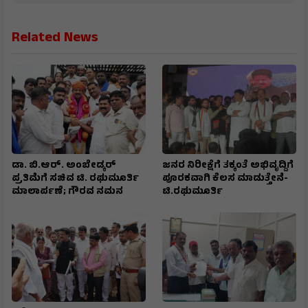
Related News
ಡಾ. ಬಿ.ಆರ್. ಅಂಬೇಡ್ಕರ್
ಜನರ ನಿರೀಕ್ಷೆಗೆ ತಕ್ಕಂತೆ ಅಭಿವೃದ್ದಿಗೆ
ಪ್ರತಿಮೆಗೆ ಸಚಿವ ಟಿ. ರಘುಮೂರ್ತಿ
ಪೂರಕವಾಗಿ ಕೆಲಸ ಮಾಡುತ್ತೇನೆ-
ಮಾಲಾರ್ಪಣೆ; ಗೌರವ ನಮನ
ಟಿ.ರಘುಮೂರ್ತಿ