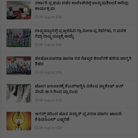
ಸರ್ಕಾರಿ ಪ್ರಥಮ ದರ್ಜೆ ಕಾಲೇಜಿನಲ್ಲಿ ಉದ್ಯಮಶೀಲತೆ ಅರಿವು
ಕಾರ್ಯಕ್ರಮ
08 August 2026
ರಾಷ್ಟ್ರಮಟ್ಟದಲ್ಲಿ ಪ್ರಜ್ವಲಿಸಿದ ಗ್ರಾಮೀಣ ಪ್ರತಿಭೆಗಳು, 11 ಪದಕ
ಗೆದ್ದು ರಾಷ್ಟ್ರ ಮಟ್ಟಕ್ಕೆ ಆಯ್ಕೆ
08 August 2026
ಬೀಜೋಪಚರಣ ಹಾಗೂ ರಸ ಗೊಬ್ಬರ ಕಲಬೆರಕೆ ಕುರಿತು ಜಾಗೃತಿ
ಶಿಬಿರ
08 August 2026
ಜೋಗ ಜಲಪಾತಕ್ಕೆ ಕೆಎಸ್‍ಆರ್‍ಟಿಸಿ ವಿಶೇಷ ಪ್ಯಾಕೇಜ್ ಬಸ್
ಸೇವೆ: ಆ.9 ರಿಂದ ಪ್ರಾರಂಭ
08 August 2026
ಆಗಸ್ಟ್ 8ರಿಂದ ಹೊಸ ವಿದ್ಯುತ್ ಪ್ರಸರಣ ಮಾರ್ಗ ಚಾಲನೆ:
ಕೆಪಿಟಿಸಿಎಲ್ ಎಚ್ಚರಿಕೆ
08 August 2026