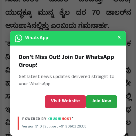
70
ಯುದ್ಧಕ್ಕೂ ಮುನ್ನ ತೈಲ ದರ
ಡಾಲರ್‌ನ
ಆಸುಪಾಸಿನಲ್ಲಿತ್ತು ಎಂಬುದು ಗಮನಾರ್ಹ.
×
WhatsApp
'
'
ಹಾರ್ಮುಜ್ ಜಲಸಂಧಿ
ಮುಕ್ತ: ಜಾಗತಿಕ
:
Don't Miss Out! Join Our WhatsApp
ನಿರಾಳತೆ
Group!
20
ವಿಶ್ವದ ಒಟ್ಟು ಕಚ್ಚಾತೈಲದ ಶೇ.
ರಷ್ಟು ಭಾಗವು
Get latest news updates delivered straight to
ಹರ್ಮುಜ್ ಜಲಸಂಧಿ ಮೂಲಕವೇ
your WhatsApp.
ಸಾಗಣೆಯಾಗುತ್ತದೆ. ಯುದ್ಧದ ಹಿನ್ನೆಲೆಯಲ್ಲಿ
Visit Website
Join Now
ಇರಾನ್ ಈ ಜಲಸಂಧಿಯ ಮೇಲೆ ಕಠಿಣ ನಿರ್ಬಂಧ
®
POWERED BY
KHUSHI
HOST
ವಿಧಿಸಿತ್ತು. ಇದರಿಂದಾಗಿ ಜಾಗತಿಕವಾಗಿ ತೈಲ
Version 91.0 | Support +91 90603 29333
,
ಪೂರೈಕೆಯಲ್ಲಿ ಭಾರಿ ವ್ಯತ್ಯಯ ಉಂಟಾಗಿ