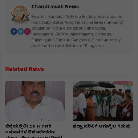
Chandravalli News
Regional Kannada Daily is a leading news paper in
(Karnataka state). Which is having large number of
circulation in the districts of Chitradurga,
Davanagere, Bellary, Vijayanagara, Shimoga,
Chikmagalur, Tumkur, Bangalore, Simultaneously
published in rural districts of Bangalore
Related News
ಜಿಲ್ಲೆಯಲ್ಲಿ ಶೇ.90.17 ಗಣತಿ
ಭದ್ರಾ ಹರಿವಿಗೆ ಆಗಸ್ಟ್ 17 ಗಡುವು
ನಮೂನೆಗಳ ಡಿಜಿಟಲೀಕರಣ