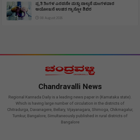
ಪ್ರತಿ ತಿಂಗಳ ಎರಡನೇ ಮತ್ತು ನಾಲ್ಕನೆ ಮಂಗಳವಾರ
ಆಯೋಜನೆ ಉಚಿತ ಗ್ಯಾಸ್ಟ್ರೋ ಶಿಬಿರ
08 August 2026
Chandravalli News
Regional Kannada Daily is a leading news paper in (Karnataka state).
Which is having large number of circulation in the districts of
Chitradurga, Davanagere, Bellary, Vijayanagara, Shimoga, Chikmagalur,
Tumkur, Bangalore, Simultaneously published in rural districts of
Bangalore