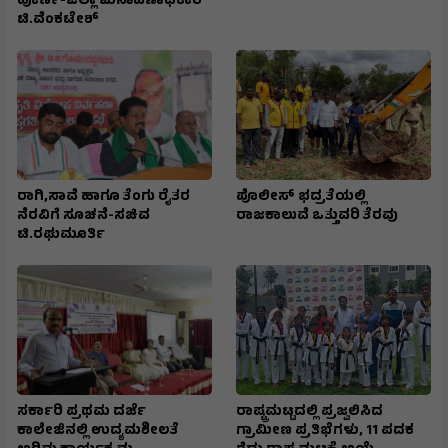
ಪೂರ್ಣ-ಜಿಲ್ಲಾ ಚುನಾವಣಾಧಿಕಾರಿ
ಟಿ.ವೆಂಕಟೇಶ್
ರಾಗಿ,ಸಾವೆ ಹಾಗೂ ತೆಂಗು ರೈತರ
ಪೊಲೀಸ್ ಭದ್ರತೆಯಲ್ಲಿ
ನೆರವಿಗೆ ಸೂಚನೆ-ಸಚಿವ
ರಾಜಕಾಲುವೆ ಒತ್ತುವರಿ ತೆರವು
ಟಿ.ರಘುಮೂರ್ತಿ
ಸರ್ಕಾರಿ ಪ್ರಥಮ ದರ್ಜೆ
ರಾಷ್ಟ್ರಮಟ್ಟದಲ್ಲಿ ಪ್ರಜ್ವಲಿಸಿದ
ಕಾಲೇಜಿನಲ್ಲಿ ಉದ್ಯಮಶೀಲತೆ
ಗ್ರಾಮೀಣ ಪ್ರತಿಭೆಗಳು, 11 ಪದಕ