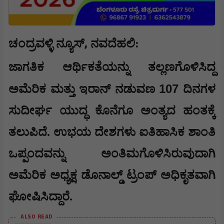
,
ಚಂದ್ರವಳ್ಳಿ ನ್ಯೂಸ್
ನವದೆಹಲಿ:
ಜಾಗತಿಕ ಆರ್ಥಿಕತೆಯನ್ನು ತಲ್ಲಣಗೊಳಿಸಿದ್ದ
107
ಅಮೆರಿಕ ಮತ್ತು ಇರಾನ್ ನಡುವಣ
ದಿನಗಳ
ಸುದೀರ್ಘ ಯುದ್ಧ ಕೊನೆಗೂ ಅಂತ್ಯದ ಹಂತಕ್ಕೆ
ತಲುಪಿದೆ. ಉಭಯ ದೇಶಗಳು ಐತಿಹಾಸಿಕ ಶಾಂತಿ
ಒಪ್ಪಂದವನ್ನು ಅಂತಿಮಗೊಳಿಸಿರುವುದಾಗಿ
ಅಮೆರಿಕ ಅಧ್ಯಕ್ಷ ಡೊನಾಲ್ಡ್ ಟ್ರಂಪ್ ಅಧಿಕೃತವಾಗಿ
ಘೋಷಿಸಿದ್ದಾರೆ.
ALSO READ