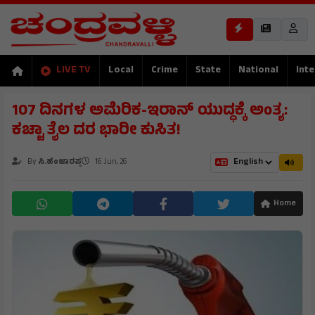
LIVE TV
Local
Crime
State
National
Inte
107 ದಿನಗಳ ಅಮೆರಿಕ-ಇರಾನ್ ಯುದ್ಧಕ್ಕೆ ಅಂತ್ಯ:
ಕಚ್ಚಾ ತೈಲ ದರ ಭಾರೀ ಕುಸಿತ!
By
ಸಿ.ಹೆಂಜಾರಪ್ಪ
16 Jun, 26
Home