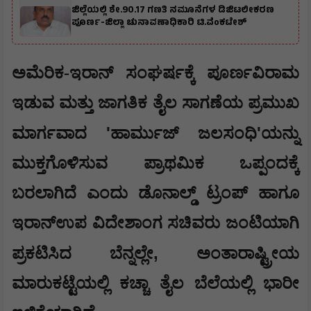
ಜಿಲ್ಲೆಯಲ್ಲಿ ಶೇ.90.17 ಗಣತಿ ನಮೂನೆಗಳ ಡಿಜಿಟಲೀಕರಣ
ಪೂರ್ಣ-ಜಿಲ್ಲಾ ಚುನಾವಣಾಧಿಕಾರಿ ಟಿ.ವೆಂಕಟೇಶ್
ಅಮೆರಿಕ-ಇರಾನ್ ಸಂಘರ್ಷಕ್ಕೆ ಪೂರ್ಣವಿರಾಮ
ಇಡುವ ಮತ್ತು ಜಾಗತಿಕ ತೈಲ ಸಾಗಣೆಯ ಪ್ರಮುಖ
'
'
ಮಾರ್ಗವಾದ
ಹಾರ್ಮುಜ್ ಜಲಸಂಧಿ
ಯನ್ನು
ಮುಕ್ತಗೊಳಿಸುವ ಪ್ರಾಥಮಿಕ ಒಪ್ಪಂದಕ್ಕೆ
ಬರಲಾಗಿದೆ ಎಂದು ಡೊನಾಲ್ಡ್ ಟ್ರಂಪ್ ಹಾಗೂ
ಇರಾನ್‌ಉಪ ವಿದೇಶಾಂಗ ಸಚಿವರು ಜಂಟಿಯಾಗಿ
,
ಪ್ರಕಟಿಸಿದ ಬೆನ್ನಲ್ಲೇ
ಅಂತಾರಾಷ್ಟ್ರೀಯ
ಮಾರುಕಟ್ಟೆಯಲ್ಲಿ ಕಚ್ಚಾ ತೈಲ ಬೆಲೆಯಲ್ಲಿ ಭಾರೀ