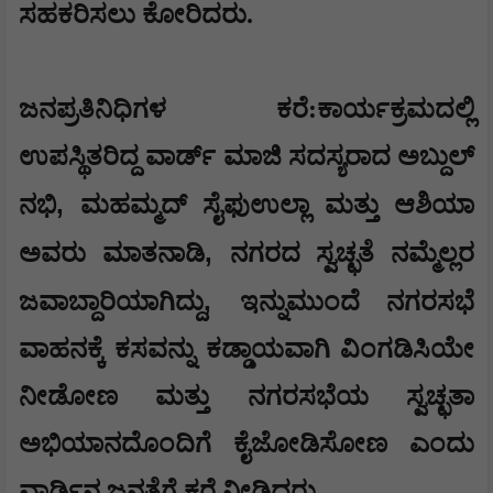
ಸಹಕರಿಸಲು ಕೋರಿದರು.
ಜನಪ್ರತಿನಿಧಿಗಳ ಕರೆ:ಕಾರ್ಯಕ್ರಮದಲ್ಲಿ
ಉಪಸ್ಥಿತರಿದ್ದ ವಾರ್ಡ್ ಮಾಜಿ ಸದಸ್ಯರಾದ ಅಬ್ದುಲ್
,
ನಭಿ
ಮಹಮ್ಮದ್ ಸೈಫುಉಲ್ಲಾ ಮತ್ತು ಆಶಿಯಾ
,
ಅವರು ಮಾತನಾಡಿ
ನಗರದ ಸ್ವಚ್ಛತೆ ನಮ್ಮೆಲ್ಲರ
,
ಜವಾಬ್ದಾರಿಯಾಗಿದ್ದು
ಇನ್ನುಮುಂದೆ ನಗರಸಭೆ
ವಾಹನಕ್ಕೆ ಕಸವನ್ನು ಕಡ್ಡಾಯವಾಗಿ ವಿಂಗಡಿಸಿಯೇ
ನೀಡೋಣ ಮತ್ತು ನಗರಸಭೆಯ ಸ್ವಚ್ಛತಾ
ಅಭಿಯಾನದೊಂದಿಗೆ ಕೈಜೋಡಿಸೋಣ ಎಂದು
ವಾರ್ಡಿನ ಜನತೆಗೆ ಕರೆ ನೀಡಿದರು.