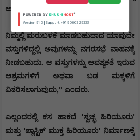
ಅಳವಡಿಸಿಕೊಳ್ಳಬೇಕು ಎಂದು ಹೇಳಿದರು.
®
POWERED BY
KHUSHI
HOST
Version 91.0 | Support +91 90603 29333
ನಿಮ್ಮಲ್ಲಿ ಮರುಬಳಕೆ ಮಾಡಬಹುದಾದ ಯಾವುದೇ
ವಸ್ತುಗಳಿದ್ದಲ್ಲಿ ಅವುಗಳನ್ನು ನಗರಸಭೆ ವಾಹನಕ್ಕೆ
ನೀಡಬಹುದು. ಆ ವಸ್ತುಗಳನ್ನು ಅವಶ್ಯಕತೆ ಇರುವ
ಆಶ್ರಮಗಳಿಗೆ ಅಥವಾ ಬಡ ಮಕ್ಕಳಿಗೆ
,"
ವಿತರಿಸಲಾಗುವುದು
ಎಂದರು.
'
'
ಎಲ್ಲಂದರಲ್ಲಿ ಕಸ ಹಾಕದೆ
ಸ್ವಚ್ಛ ಹಿರಿಯೂರು
'
'
ಮತ್ತು
ಪ್ಲಾಸ್ಟಿಕ್ ಮುಕ್ತ ಹಿರಿಯೂರು
ನಿರ್ಮಾಣಕ್ಕೆ