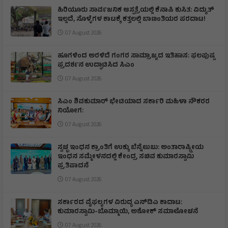
ಹಿರಿಯೂರು ಸಾರ್ವಜನಿಕ ಆಸ್ಪತ್ರೆಯಲ್ಲಿ ಕೆನಾಪಿ ಕುಸಿತ: ವಿದ್ಯುತ್‌
ಇಲ್ಲದೆ, ಸೊಳ್ಳೆಗಳ ಕಾಟಕ್ಕೆ ಕತ್ತಲಲ್ಲಿ ಬಾಣಂತಿಯರ ಪರದಾಟ!
07 August 2026
ಹೂಗಳಿಂದ ಅರಳಿದೆ ಗಂಗರ ಸಾಮ್ರಾಜ್ಯದ ಇತಿಹಾಸ: ಫಲಪುಷ್ಪ
ಪ್ರದರ್ಶನ ಉದ್ಘಾಟಿಸಿದ ಸಿಎಂ
07 August 2026
ಸಿಎಂ ಶಿವಕುಮಾರ್‌ ಭೇಟಿಯಾದ ಸರ್ಕಾರಿ ಮಹಿಳಾ ನೌಕರರ
ನಿಯೋಗ:
07 August 2026
ಸ್ವಚ್ಛ ಇಂಧನ ಕ್ರಾಂತಿಗೆ ಉಕ್ಕು ಬೆನ್ನೆಲುಬು: ಅಂತಾರಾಷ್ಟ್ರೀಯ
ಇಂಧನ ಸಮ್ಮೇಳನದಲ್ಲಿ ಕೇಂದ್ರ ಸಚಿವ ಕುಮಾರಸ್ವಾಮಿ
ಪ್ರತಿಪಾದನೆ
07 August 2026
ಸರ್ಕಾರದ ವೈಫಲ್ಯಗಳ ವಿರುದ್ಧ ಎನ್‌ಡಿಎ ಕಾದಾಟ:
ಕುಮಾರಸ್ವಾಮಿ-ಬೊಮ್ಮಾಯಿ, ಅಶೋಕ್ ಸಮಾಲೋಚನೆ
07 August 2026