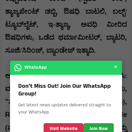
,
,
ತ್ಯಾಜ್ಯಪೇಂಟ್ ಡಬ್ಬಿ
ಔಷಧಿ ಬಾಟಲಿ
ಬಲ್ಬ್/
,
,
ಟ್ಯೂಬ್‌ಲೈಟ್
ಇ-ತ್ಯಾಜ್ಯ
ಅವಧಿ ಮೀರಿದ
,
,
,
ಔಷಧಿಗಳು
ಒಡೆದ ಥರ್ಮಾಮೀಟರ್
ಬ್ಯಾಟರಿ
,
ಸೂಜಿ/ಸಿರಿಂಜ್
ಬ್ಯಾಂಡೇಜ್ ಇತ್ಯಾದಿ.
×
WhatsApp
ಆರ್.ಆರ್.ಆರ್ ನಿಯಮ ಪಾಲಿಸಿ:
Don't Miss Out! Join Our WhatsApp
,
ಮುಂದುವರಿದು ಮಾತನಾಡಿದ ಪೌರಾಯುಕ್ತರು
Group!
"
Reduce (
,
ಸಾರ್ವಜನಿಕರು
ಕಡಿಮೆ ಮಾಡಿ)
Get latest news updates delivered straight to
your WhatsApp.
Reuse (
, Recycle
ಮರುಬಳಕೆ ಮಾಡಿ)
(
ಮರುಸಂಸ್ಕರಿಸಿ) ಸೂತ್ರವನ್ನು
Visit Website
Join Now