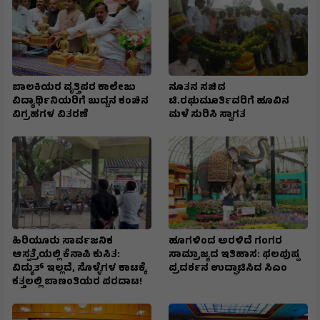
ಬಾಲಕಿಯರ ವೃತ್ತಿಪರ ಕಾಲೇಜು
ನೂತನ ಸಚಿವ
ವಿದ್ಯಾರ್ಥಿನಿಯರಿಗೆ ಬುದ್ದನ ಕಂಚಿನ
ಟಿ.ರಘುಮೂರ್ತಿವರಿಗೆ ಹೂವಿನ
ವಿಗ್ರಹಗಳ ವಿತರಣೆ
ಮಳೆ ಸುರಿಸಿ ಸ್ವಾಗತ
ಹಿರಿಯೂರು ಸಾರ್ವಜನಿಕ
ಹೂಗಳಿಂದ ಅರಳಿದೆ ಗಂಗರ
ಆಸ್ಪತ್ರೆಯಲ್ಲಿ ಕೆನಾಪಿ ಕುಸಿತ:
ಸಾಮ್ರಾಜ್ಯದ ಇತಿಹಾಸ: ಫಲಪುಷ್ಪ
ವಿದ್ಯುತ್‌ ಇಲ್ಲದೆ, ಸೊಳ್ಳೆಗಳ ಕಾಟಕ್ಕೆ
ಪ್ರದರ್ಶನ ಉದ್ಘಾಟಿಸಿದ ಸಿಎಂ
ಕತ್ತಲಲ್ಲಿ ಬಾಣಂತಿಯರ ಪರದಾಟ!