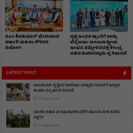
ಸಿಎಂ ಶಿವಕುಮಾರ್‌ ಭೇಟಿಯಾದ
ಸ್ವಚ್ಛ ಇಂಧನ ಕ್ರಾಂತಿಗೆ ಉಕ್ಕು
ಸರ್ಕಾರಿ ಮಹಿಳಾ ನೌಕರರ
ಬೆನ್ನೆಲುಬು: ಅಂತಾರಾಷ್ಟ್ರೀಯ
ನಿಯೋಗ:
ಇಂಧನ ಸಮ್ಮೇಳನದಲ್ಲಿ ಕೇಂದ್ರ
ಸಚಿವ ಕುಮಾರಸ್ವಾಮಿ ಪ್ರತಿಪಾದನೆ
LATEST POST
ಬಾಲಕಿಯರ ವೃತ್ತಿಪರ ಕಾಲೇಜು ವಿದ್ಯಾರ್ಥಿನಿಯರಿಗೆ ಬುದ್ದನ
ಕಂಚಿನ ವಿಗ್ರಹಗಳ ವಿತರಣೆ
07 August 2026
ನೂತನ ಸಚಿವ ಟಿ.ರಘುಮೂರ್ತಿವರಿಗೆ ಹೂವಿನ ಮಳೆ ಸುರಿಸಿ
ಸ್ವಾಗತ
07 August 2026