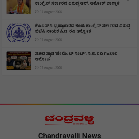
ಕಾಂಗ್ರೆಸ್ ಸರ್ಕಾರದ ವಿರುದ್ಧ ಆರ್‌. ಅಶೋಕ್ ವಾಗ್ದಾಳಿ
07 August 2026
ಕೆಪಿಎಸ್‌ಸಿ ಭ್ರಷ್ಟಾಚಾರದ ಕೂಪ: ಕಾಂಗ್ರೆಸ್ ಸರ್ಕಾರದ ವಿರುದ್ಧ
ಬಿಜೆಪಿ ನಾಯಕ ಸಿ.ಟಿ. ರವಿ ಆಕ್ರೋಶ
07 August 2026
ಸಚಿವ ಸ್ಥಾನ ‘ಪೇಮೆಂಟ್ ಸೀಟ್’: ಸಿ.ಟಿ. ರವಿ ಗಂಭೀರ
ಆರೋಪ
07 August 2026
Chandravalli News