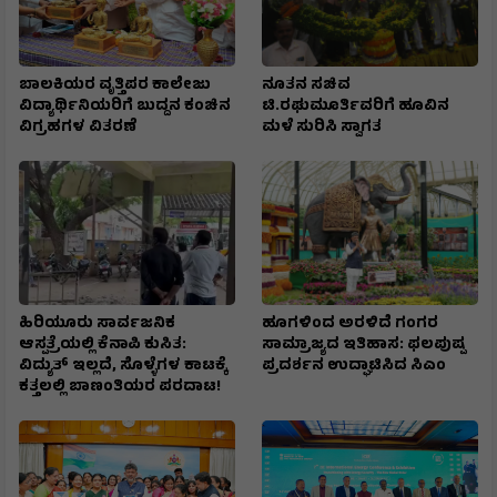
ಬಾಲಕಿಯರ ವೃತ್ತಿಪರ ಕಾಲೇಜು
ನೂತನ ಸಚಿವ
ವಿದ್ಯಾರ್ಥಿನಿಯರಿಗೆ ಬುದ್ದನ ಕಂಚಿನ
ಟಿ.ರಘುಮೂರ್ತಿವರಿಗೆ ಹೂವಿನ
ವಿಗ್ರಹಗಳ ವಿತರಣೆ
ಮಳೆ ಸುರಿಸಿ ಸ್ವಾಗತ
ಹಿರಿಯೂರು ಸಾರ್ವಜನಿಕ
ಹೂಗಳಿಂದ ಅರಳಿದೆ ಗಂಗರ
ಆಸ್ಪತ್ರೆಯಲ್ಲಿ ಕೆನಾಪಿ ಕುಸಿತ:
ಸಾಮ್ರಾಜ್ಯದ ಇತಿಹಾಸ: ಫಲಪುಷ್ಪ
ವಿದ್ಯುತ್‌ ಇಲ್ಲದೆ, ಸೊಳ್ಳೆಗಳ ಕಾಟಕ್ಕೆ
ಪ್ರದರ್ಶನ ಉದ್ಘಾಟಿಸಿದ ಸಿಎಂ
ಕತ್ತಲಲ್ಲಿ ಬಾಣಂತಿಯರ ಪರದಾಟ!