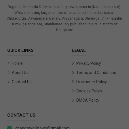
Regional Kannada Daily is a leading news paper in (Karnataka state).
Which is having large number of circulation in the districts of
Chitradurga, Davanagere, Bellary, Vijayanagara, Shimoga, Chikmagalur,
Tumkur, Bangalore, Simultaneously published in rural districts of
Bangalore
QUICK LINKS
LEGAL
Home
Privacy Policy
About Us
Terms and Conditions
Contact Us
Disclaimer Policy
Cookies Policy
DMCA Policy
CONTACT US
chandravallinews@gmail.com