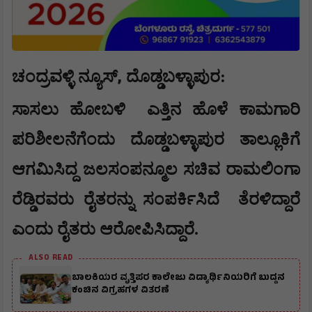
,
ಚಂದ್ರವಳ್ಳಿ ನ್ಯೂಸ್
ದೊಡ್ಡಬಳ್ಳಾಪುರ:
ಸಾಸಲು ಹೋಬಳಿ
ಎತ್ತಿನ ಹೊಳೆ ಕಾಮಗಾರಿ
ಪರಿಶೀಲನೆಗೆಂದು ದೊಡ್ಡಬಳ್ಳಾಪುರ ತಾಲ್ಲೂಕಿಗೆ
ಆಗಮಿಸಿದ್ದ ಜಲಸಂಪನ್ಮೂಲ ಸಚಿವ ರಾಮಲಿಂಗಾ
ರೆಡ್ಡಿರವರು ರೈತರನ್ನು ಸಂಪರ್ಕಿಸಿದೆ
ತೆರಳಿದ್ದಾರೆ
ಎಂದು ರೈತರು ಆರೋಪಿಸಿದ್ದಾರೆ.
ALSO READ
ಬಾಲಕಿಯರ ವೃತ್ತಿಪರ ಕಾಲೇಜು ವಿದ್ಯಾರ್ಥಿನಿಯರಿಗೆ ಬುದ್ದನ
ಕಂಚಿನ ವಿಗ್ರಹಗಳ ವಿತರಣೆ