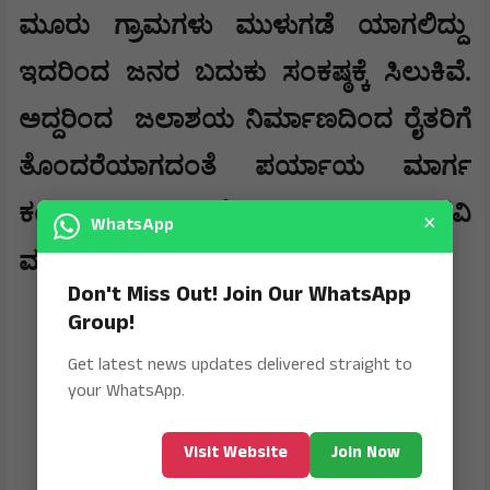
ಮೂರು ಗ್ರಾಮಗಳು ಮುಳುಗಡೆ ಯಾಗಲಿದ್ದು
ಇದರಿಂದ ಜನರ ಬದುಕು ಸಂಕಷ್ಠಕ್ಕೆ ಸಿಲುಕಿವೆ.
ಅದ್ದರಿಂದ
ಜಲಾಶಯ ನಿರ್ಮಾಣದಿಂದ ರೈತರಿಗೆ
ತೊಂದರೆಯಾಗದಂತೆ ಪರ್ಯಾಯ ಮಾರ್ಗ
ಕಂಡು ಕೊಳ್ಳುವಂತೆ ಸಚಿವರಿಗೆ ಮನವಿ
×
WhatsApp
ಮಾಡಿದರು.
Don't Miss Out! Join Our WhatsApp
Group!
Get latest news updates delivered straight to
your WhatsApp.
Visit Website
Join Now