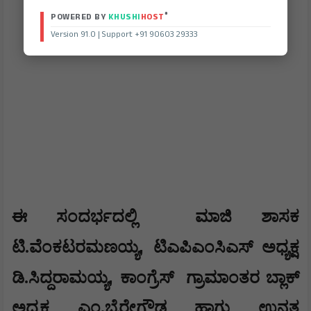
®
POWERED BY
KHUSHI
HOST
Version 91.0 | Support +91 90603 29333
ಈ ಸಂದರ್ಭದಲ್ಲಿ
ಮಾಜಿ ಶಾಸಕ
,
ಟಿ.ವೆಂಕಟರಮಣಯ್ಯ
ಟಿಎಪಿಎಂಸಿಎಸ್ ಅಧ್ಯಕ್ಷ
,
ಡಿ.ಸಿದ್ದರಾಮಯ್ಯ
ಕಾಂಗ್ರೆಸ್ ‌ ಗ್ರಾಮಾಂತರ ಬ್ಲಾಕ್‌
ಅಧ್ಯಕ್ಷ ಎಂ.ಬೈರೇಗೌಡ ಹಾಗು ಉನ್ನತ