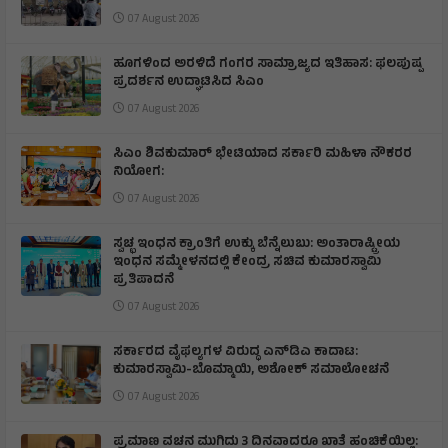
07 August 2026
ಹೂಗಳಿಂದ ಅರಳಿದೆ ಗಂಗರ ಸಾಮ್ರಾಜ್ಯದ ಇತಿಹಾಸ: ಫಲಪುಷ್ಪ
ಪ್ರದರ್ಶನ ಉದ್ಘಾಟಿಸಿದ ಸಿಎಂ
07 August 2026
ಸಿಎಂ ಶಿವಕುಮಾರ್‌ ಭೇಟಿಯಾದ ಸರ್ಕಾರಿ ಮಹಿಳಾ ನೌಕರರ
ನಿಯೋಗ:
07 August 2026
ಸ್ವಚ್ಛ ಇಂಧನ ಕ್ರಾಂತಿಗೆ ಉಕ್ಕು ಬೆನ್ನೆಲುಬು: ಅಂತಾರಾಷ್ಟ್ರೀಯ
ಇಂಧನ ಸಮ್ಮೇಳನದಲ್ಲಿ ಕೇಂದ್ರ ಸಚಿವ ಕುಮಾರಸ್ವಾಮಿ
ಪ್ರತಿಪಾದನೆ
07 August 2026
ಸರ್ಕಾರದ ವೈಫಲ್ಯಗಳ ವಿರುದ್ಧ ಎನ್‌ಡಿಎ ಕಾದಾಟ:
ಕುಮಾರಸ್ವಾಮಿ-ಬೊಮ್ಮಾಯಿ, ಅಶೋಕ್ ಸಮಾಲೋಚನೆ
07 August 2026
ಪ್ರಮಾಣ ವಚನ ಮುಗಿದು 3 ದಿನವಾದರೂ ಖಾತೆ ಹಂಚಿಕೆಯಿಲ್ಲ: