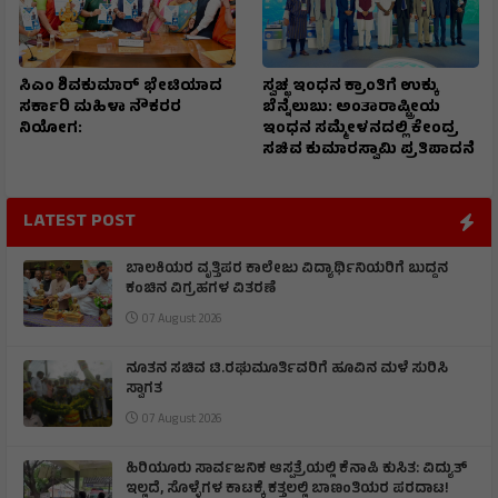
ಸಿಎಂ ಶಿವಕುಮಾರ್‌ ಭೇಟಿಯಾದ
ಸ್ವಚ್ಛ ಇಂಧನ ಕ್ರಾಂತಿಗೆ ಉಕ್ಕು
ಸರ್ಕಾರಿ ಮಹಿಳಾ ನೌಕರರ
ಬೆನ್ನೆಲುಬು: ಅಂತಾರಾಷ್ಟ್ರೀಯ
ನಿಯೋಗ:
ಇಂಧನ ಸಮ್ಮೇಳನದಲ್ಲಿ ಕೇಂದ್ರ
ಸಚಿವ ಕುಮಾರಸ್ವಾಮಿ ಪ್ರತಿಪಾದನೆ
LATEST POST
ಬಾಲಕಿಯರ ವೃತ್ತಿಪರ ಕಾಲೇಜು ವಿದ್ಯಾರ್ಥಿನಿಯರಿಗೆ ಬುದ್ದನ
ಕಂಚಿನ ವಿಗ್ರಹಗಳ ವಿತರಣೆ
07 August 2026
ನೂತನ ಸಚಿವ ಟಿ.ರಘುಮೂರ್ತಿವರಿಗೆ ಹೂವಿನ ಮಳೆ ಸುರಿಸಿ
ಸ್ವಾಗತ
07 August 2026
ಹಿರಿಯೂರು ಸಾರ್ವಜನಿಕ ಆಸ್ಪತ್ರೆಯಲ್ಲಿ ಕೆನಾಪಿ ಕುಸಿತ: ವಿದ್ಯುತ್‌
ಇಲ್ಲದೆ, ಸೊಳ್ಳೆಗಳ ಕಾಟಕ್ಕೆ ಕತ್ತಲಲ್ಲಿ ಬಾಣಂತಿಯರ ಪರದಾಟ!