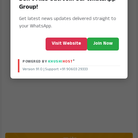
Group!
Get latest news updates delivered straight to
your WhatsApp.
Visit Website
Join Now
®
POWERED BY
KHUSHI
HOST
Version 91.0 | Support +91 90603 29333