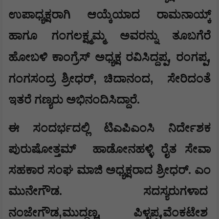
ಉಪಾಧ್ಯಕ್ಷರಾಗಿ ಆಯ್ಕೆಯಾದ ರಾಮನಾಯ್ಕ್
ಹಾಗೂ ಗಂಗಲಕ್ಷ್ಮಮ್ಮ ಅವರನ್ನು ತೂಬಗೆರೆ
,
,
ಹೋಬಳಿ ಕಾಂಗ್ರೆಸ್ ಅಧ್ಯಕ್ಷ ರವಿಸಿದ್ದಪ್ಪ
ರಂಗಪ್ಪ
,
,
ಗಂಗಸಂದ್ರ ಶ್ರೀಧರ್
ಚಿದಾನಂದ
ಸೇರಿದಂತೆ
ಇತರೆ ಗಣ್ಯರು ಅಭಿನಂದಿಸಿದ್ದಾರೆ.
ಈ ಸಂದರ್ಭದಲ್ಲಿ ಟಿಎಪಿಎಂಸಿ ನಿರ್ದೇಶಕ
ಪುರುಷೋತ್ತಮ್
ಹಾಡೋನಹಳ್ಳಿ ರೈತ ಸೇವಾ
ಸಹಕಾರ ಸಂಘ ಮಾಜಿ ಅಧ್ಯಕ್ಷರಾದ ಶ್ರೀಧರ್. ಎಂ
ಮುನೇಗೌಡ‌. ಸದಸ್ಯರುಗಳಾದ
,
,
,
ನಂಜೇಗೌಡ
ಮುದ್ದಣ್ಣ
ಪಿಳ್ಳಪ್ಪ
ವೆಂಕಟೇಶ