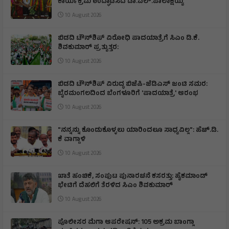
ಕಾರ್ಯಕ್ರಮ ಉದ್ಘಾಟಿಸಿದ ಡಾ.ಎಲ್.ಪಾಲಾಕ್ಷಯ್ಯ
10 August 2026
ಬಿಡದಿ ಟೌನ್‌ಶಿಪ್ ವಿರೋಧಿ ಪಾದಯಾತ್ರೆಗೆ ಸಿಎಂ ಡಿ.ಕೆ.
ಶಿವಕುಮಾರ್ ಪ್ರತ್ಯುತ್ತರ:
10 August 2026
ಬಿಡದಿ ಟೌನ್‌ಶಿಪ್ ವಿರುದ್ಧ ಬಿಜೆಪಿ-ಜೆಡಿಎಸ್ ಜಂಟಿ ಸಮರ:
ಬೈರಮಂಗಲದಿಂದ ಬೆಂಗಳೂರಿಗೆ 'ಪಾದಯಾತ್ರೆ' ಆರಂಭ
10 August 2026
"ನನ್ನನ್ನು ಕೊಂಡುಕೊಳ್ಳಲು ಯಾರಿಂದಲೂ ಸಾಧ್ಯವಿಲ್ಲ": ಹೆಚ್.ಡಿ.
ಕೆ ವಾಗ್ದಾಳಿ
10 August 2026
ಖಾತೆ ಹಂಚಿಕೆ, ಸಂಪುಟ ಪುನಾರಚನೆ ಕಸರತ್ತು: ಹೈಕಮಾಂಡ್
ಭೇಟಿಗೆ ದೆಹಲಿಗೆ ತೆರಳಿದ ಸಿಎಂ ಶಿವಕುಮಾರ್
10 August 2026
ಪೊಲೀಸರ ಮೆಗಾ ಆಪರೇಷನ್: 105 ಅಕ್ರಮ ಬಾಂಗ್ಲಾ