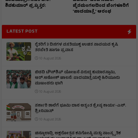
ಪಾದಯಾತ್ರೆಗೆ ಸಿಎಂ ಡಿ.ಕೆ.
ಜೆಡಿಎಸ್ ಜಂಟಿ ಸಮರ:
ಶಿವಕುಮಾರ್ ಪ್ರತ್ಯುತ್ತರ:
ಬೈರಮಂಗಲದಿಂದ ಬೆಂಗಳೂರಿಗೆ
'ಪಾದಯಾತ್ರೆ' ಆರಂಭ
LATEST POST
ರೈತರಿಗೆ 3 ದಿನಗಳ ವಸತಿಯುಕ್ತ ಉಚಿತ ಸಾವಯವ ಕೃಷಿ
ತರಬೇತಿ ಹಾಗೂ ಪ್ರವಾಸ
10 August 2026
ಬಿಡದಿ ಟೌನ್‌ಶಿಪ್‌ ಯೋಜನೆ ವಿರುದ್ಧ ಕುಮಾರಸ್ವಾಮಿ,
ಆರ್.ಅಶೋಕ್ ಚಾಲನೆ: ಪಾದಯಾತ್ರೆಯಲ್ಲಿ ಹಿರಿಯೂರು
ಮುಖಂಡರು ಭಾಗಿ
10 August 2026
ಸರ್ಕಾರಿ ಶಾಲೆಗೆ ಭೂಮಿ ದಾನ ಅತ್ಯಂತ ಶ್ರೇಷ್ಠ ಕಾರ್ಯ-ಎನ್.
ಶ್ರೀನಿವಾಸ್
10 August 2026
ಚಿನ್ಮೂಲಾದ್ರಿ ಅಕ್ಷರೋತ್ಸವ ಕವಿಗೋಷ್ಟಿ ಮತ್ತು ಸಾಂಸ್ಕೃತಿಕ