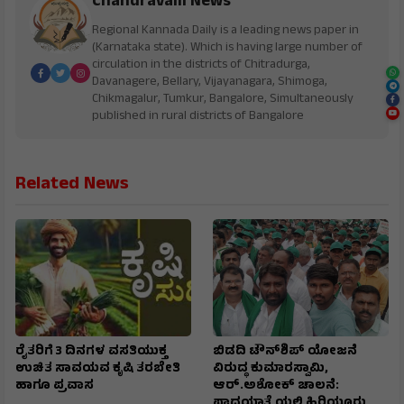
Chandravalli News
Regional Kannada Daily is a leading news paper in
(Karnataka state). Which is having large number of
circulation in the districts of Chitradurga,
Davanagere, Bellary, Vijayanagara, Shimoga,
Chikmagalur, Tumkur, Bangalore, Simultaneously
published in rural districts of Bangalore
Related News
ರೈತರಿಗೆ 3 ದಿನಗಳ ವಸತಿಯುಕ್ತ
ಬಿಡದಿ ಟೌನ್‌ಶಿಪ್‌ ಯೋಜನೆ
ಉಚಿತ ಸಾವಯವ ಕೃಷಿ ತರಬೇತಿ
ವಿರುದ್ಧ ಕುಮಾರಸ್ವಾಮಿ,
ಹಾಗೂ ಪ್ರವಾಸ
ಆರ್.ಅಶೋಕ್ ಚಾಲನೆ:
ಪಾದಯಾತ್ರೆಯಲ್ಲಿ ಹಿರಿಯೂರು