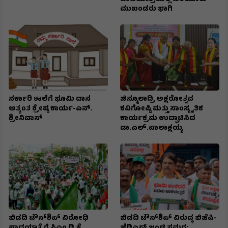
ಮುಖಂಡರು ಭಾಗಿ
ಸರ್ಕಾರಿ ಶಾಲೆಗೆ ಭೂಮಿ ದಾನ
ಚಿನ್ಮೂಲಾದ್ರಿ ಅಕ್ಷರೋತ್ಸವ
ಅತ್ಯಂತ ಶ್ರೇಷ್ಠ ಕಾರ್ಯ-ಎನ್.
ಕವಿಗೋಷ್ಟಿ ಮತ್ತು ಸಾಂಸ್ಕೃತಿಕ
ಶ್ರೀನಿವಾಸ್
ಕಾರ್ಯಕ್ರಮ ಉದ್ಘಾಟಿಸಿದ
ಡಾ.ಎಲ್.ಪಾಲಾಕ್ಷಯ್ಯ
ಬಿಡದಿ ಟೌನ್‌ಶಿಪ್ ವಿರೋಧಿ
ಬಿಡದಿ ಟೌನ್‌ಶಿಪ್ ವಿರುದ್ಧ ಬಿಜೆಪಿ-