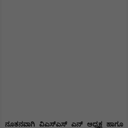
ನೂತನವಾಗಿ ವಿಎಸ್ಎಸ್ ಎನ್ ಅಧ್ಯಕ್ಷ ಹಾಗೂ