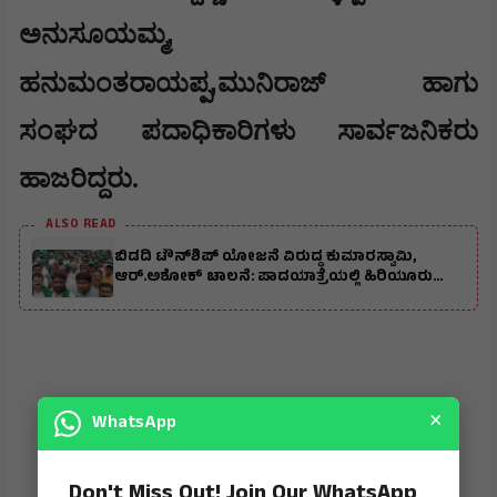
,
ಅನುಸೂಯಮ್ಮ
,
ಹನುಮಂತರಾಯಪ್ಪ
ಮುನಿರಾಜ್
ಹಾಗು
ಸಂಘದ ಪದಾಧಿಕಾರಿಗಳು ಸಾರ್ವಜನಿಕರು
ಹಾಜರಿದ್ದರು.
ALSO READ
ಬಿಡದಿ ಟೌನ್‌ಶಿಪ್‌ ಯೋಜನೆ ವಿರುದ್ಧ ಕುಮಾರಸ್ವಾಮಿ,
ಆರ್.ಅಶೋಕ್ ಚಾಲನೆ: ಪಾದಯಾತ್ರೆಯಲ್ಲಿ ಹಿರಿಯೂರು
ಮುಖಂಡರು ಭಾಗಿ
×
WhatsApp
Don't Miss Out! Join Our WhatsApp