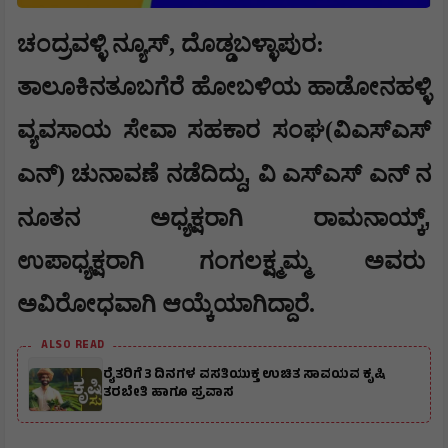
ಚಂದ್ರವಳ್ಳಿ ನ್ಯೂಸ್, ದೊಡ್ಡಬಳ್ಳಾಪುರ:
ತಾಲೂಕಿನತೂಬಗೆರೆ ಹೋಬಳಿಯ ಹಾಡೋನಹಳ್ಳಿ
ವ್ಯವಸಾಯ ಸೇವಾ ಸಹಕಾರ ಸಂಘ(ವಿಎಸ್ಎಸ್
,
ಎನ್) ಚುನಾವಣೆ ನಡೆದಿದ್ದು
ವಿ ಎಸ್ಎಸ್ ಎನ್ ನ
,
ನೂತನ ಅಧ್ಯಕ್ಷರಾಗಿ ರಾಮನಾಯ್ಕ್
ಉಪಾಧ್ಯಕ್ಷರಾಗಿ ಗಂಗಲಕ್ಷ್ಮಮ್ಮ ಅವರು
ಅವಿರೋಧವಾಗಿ ಆಯ್ಕೆಯಾಗಿದ್ದಾರೆ.
ALSO READ
ರೈತರಿಗೆ 3 ದಿನಗಳ ವಸತಿಯುಕ್ತ ಉಚಿತ ಸಾವಯವ ಕೃಷಿ
ತರಬೇತಿ ಹಾಗೂ ಪ್ರವಾಸ