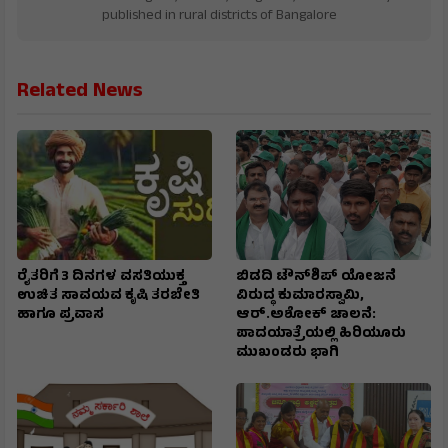
published in rural districts of Bangalore
Related News
ರೈತರಿಗೆ 3 ದಿನಗಳ ವಸತಿಯುಕ್ತ
ಬಿಡದಿ ಟೌನ್‌ಶಿಪ್‌ ಯೋಜನೆ
ಉಚಿತ ಸಾವಯವ ಕೃಷಿ ತರಬೇತಿ
ವಿರುದ್ಧ ಕುಮಾರಸ್ವಾಮಿ,
ಹಾಗೂ ಪ್ರವಾಸ
ಆರ್.ಅಶೋಕ್ ಚಾಲನೆ:
ಪಾದಯಾತ್ರೆಯಲ್ಲಿ ಹಿರಿಯೂರು
ಮುಖಂಡರು ಭಾಗಿ