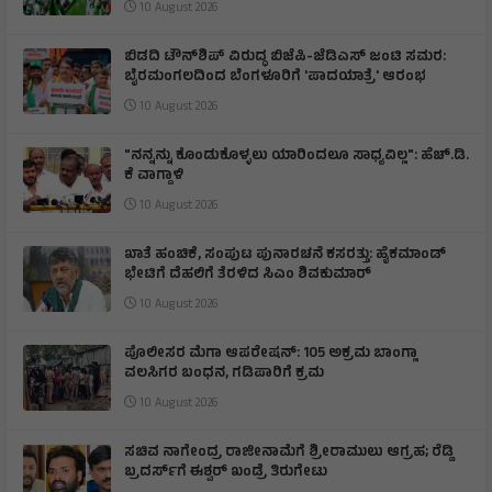
10 August 2026
ಬಿಡದಿ ಟೌನ್‌ಶಿಪ್ ವಿರುದ್ಧ ಬಿಜೆಪಿ-ಜೆಡಿಎಸ್ ಜಂಟಿ ಸಮರ:
ಬೈರಮಂಗಲದಿಂದ ಬೆಂಗಳೂರಿಗೆ 'ಪಾದಯಾತ್ರೆ' ಆರಂಭ
10 August 2026
"ನನ್ನನ್ನು ಕೊಂಡುಕೊಳ್ಳಲು ಯಾರಿಂದಲೂ ಸಾಧ್ಯವಿಲ್ಲ": ಹೆಚ್.ಡಿ.
ಕೆ ವಾಗ್ದಾಳಿ
10 August 2026
ಖಾತೆ ಹಂಚಿಕೆ, ಸಂಪುಟ ಪುನಾರಚನೆ ಕಸರತ್ತು: ಹೈಕಮಾಂಡ್
ಭೇಟಿಗೆ ದೆಹಲಿಗೆ ತೆರಳಿದ ಸಿಎಂ ಶಿವಕುಮಾರ್
10 August 2026
ಪೊಲೀಸರ ಮೆಗಾ ಆಪರೇಷನ್: 105 ಅಕ್ರಮ ಬಾಂಗ್ಲಾ
ವಲಸಿಗರ ಬಂಧನ, ಗಡಿಪಾರಿಗೆ ಕ್ರಮ
10 August 2026
ಸಚಿವ ನಾಗೇಂದ್ರ ರಾಜೀನಾಮೆಗೆ ಶ್ರೀರಾಮುಲು ಆಗ್ರಹ; ರೆಡ್ಡಿ
ಬ್ರದರ್ಸ್‌ಗೆ ಈಶ್ವರ್ ಖಂಡ್ರೆ ತಿರುಗೇಟು