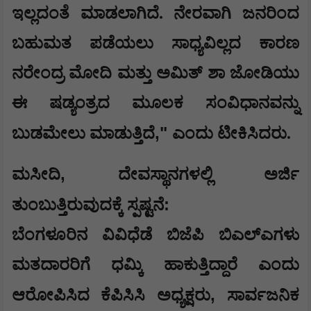
ಇಲ್ಲದಂತೆ ಮಾಡಲಾಗಿದೆ. ನೇರವಾಗಿ ಜನರಿಂದ
ಬಹುಮತ ಪಡೆಯಲು ಸಾಧ್ಯವಿಲ್ಲದ ಕಾರಣ
ನರೇಂದ್ರ ಮೋದಿ ಮತ್ತು ಅಮಿತ್ ಶಾ ಜೋಡಿಯು
ಈ ಷಡ್ಯಂತ್ರದ ಮೂಲಕ ಸಂವಿಧಾನವನ್ನು
,"
ಬುಡಮೇಲು ಮಾಡುತ್ತಿದೆ
ಎಂದು ಟೀಕಿಸಿದರು.
,
ಮಸೀದಿ
ದೇವಸ್ಥಾನಗಳಲ್ಲಿ ಅರ್ಜಿ
:
ತುಂಬುತ್ತಿರುವುದಕ್ಕೆ ಸ್ಪಷ್ಟನೆ
ಬೆಂಗಳೂರಿನ ವಿವಿಧೆಡೆ ಬಿಜೆಪಿ ಬಿಎಲ್‌ಎಗಳು
ಮತದಾರರಿಗೆ ಧಮ್ಕಿ ಹಾಕುತ್ತಿದ್ದಾರೆ ಎಂದು
,
ಆರೋಪಿಸಿದ ಕೆಪಿಸಿಸಿ ಅಧ್ಯಕ್ಷರು
ಸಾರ್ವಜನಿಕ