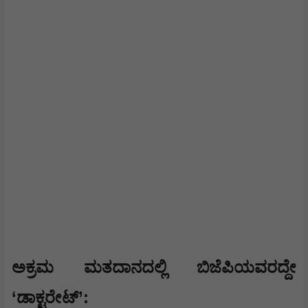
ಅಕ್ರಮ ಮತದಾನದಲ್ಲಿ ಬಿಜೆಪಿಯವರದ್ದೇ
‘
’:
ಡಾಕ್ಟರೇಟ್