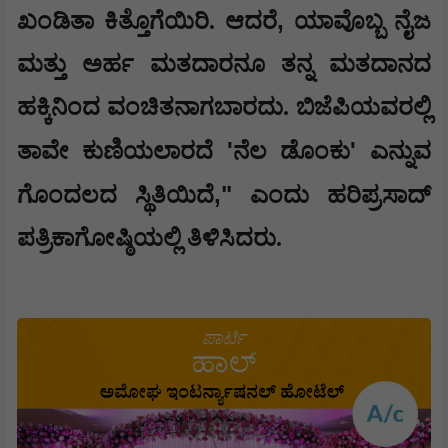
,
ಖಂಡಿತಾ ಕಿತ್ತೊಗೆಯಿರಿ. ಆದರೆ
ಯಾವೊಬ್ಬ ನೈಜ
ಮತ್ತು ಅರ್ಹ ಮತದಾರನೂ ತನ್ನ ಮತದಾನದ
ಹಕ್ಕಿನಿಂದ ವಂಚಿತನಾಗಬಾರದು. ಬಿಜೆಪಿಯವರಲ್ಲಿ
'
'
ತಾವೇ ಕುಣಿಯಲಾರದೆ
ನೆಲ ಡೊಂಕು
ಎನ್ನುವ
,"
ಗೊಂದಲದ ಸ್ಥಿತಿಯಿದೆ
ಎಂದು ಹರಿಪ್ರಸಾದ್
ಪತ್ರಿಕಾಗೋಷ್ಠಿಯಲ್ಲಿ ತಿಳಿಸಿದರು.