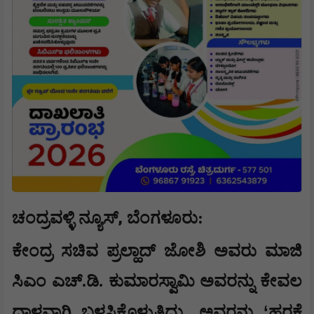
,
ಚಂದ್ರವಳ್ಳಿ ನ್ಯೂಸ್
ಬೆಂಗಳೂರು:
ಕೇಂದ್ರ ಸಚಿವ ಪ್ರಲ್ಹಾದ್ ಜೋಶಿ ಅವರು ಮಾಜಿ
ಸಿಎಂ ಎಚ್.ಡಿ. ಕುಮಾರಸ್ವಾಮಿ ಅವರನ್ನು ಕೇವಲ
,
‘
ದಾಳವಾಗಿ ಬಳಸಿಕೊಳ್ಳುತ್ತಿದ್ದು
ಅವರನ್ನು
ಹರಕೆ