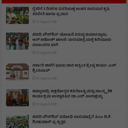
ರೈತರಿಗೆ 3 ದಿನಗಳ ವಸತಿಯುಕ್ತ ಉಚಿತ ಸಾವಯವ ಕೃಷಿ
ತರಬೇತಿ ಹಾಗೂ ಪ್ರವಾಸ
10 August 2026
ಬಿಡದಿ ಟೌನ್‌ಶಿಪ್‌ ಯೋಜನೆ ವಿರುದ್ಧ ಕುಮಾರಸ್ವಾಮಿ,
ಆರ್.ಅಶೋಕ್ ಚಾಲನೆ: ಪಾದಯಾತ್ರೆಯಲ್ಲಿ ಹಿರಿಯೂರು
ಮುಖಂಡರು ಭಾಗಿ
10 August 2026
ಸರ್ಕಾರಿ ಶಾಲೆಗೆ ಭೂಮಿ ದಾನ ಅತ್ಯಂತ ಶ್ರೇಷ್ಠ ಕಾರ್ಯ-ಎನ್.
ಶ್ರೀನಿವಾಸ್
10 August 2026
ಚಿನ್ಮೂಲಾದ್ರಿ ಅಕ್ಷರೋತ್ಸವ ಕವಿಗೋಷ್ಟಿ ಮತ್ತು ಸಾಂಸ್ಕೃತಿಕ
ಕಾರ್ಯಕ್ರಮ ಉದ್ಘಾಟಿಸಿದ ಡಾ.ಎಲ್.ಪಾಲಾಕ್ಷಯ್ಯ
10 August 2026
ಬಿಡದಿ ಟೌನ್‌ಶಿಪ್ ವಿರೋಧಿ ಪಾದಯಾತ್ರೆಗೆ ಸಿಎಂ ಡಿ.ಕೆ.
ಶಿವಕುಮಾರ್ ಪ್ರತ್ಯುತ್ತರ: