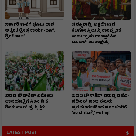
ಸರ್ಕಾರಿ ಶಾಲೆಗೆ ಭೂಮಿ ದಾನ
ಚಿನ್ಮೂಲಾದ್ರಿ ಅಕ್ಷರೋತ್ಸವ
ಅತ್ಯಂತ ಶ್ರೇಷ್ಠ ಕಾರ್ಯ-ಎನ್.
ಕವಿಗೋಷ್ಟಿ ಮತ್ತು ಸಾಂಸ್ಕೃತಿಕ
ಶ್ರೀನಿವಾಸ್
ಕಾರ್ಯಕ್ರಮ ಉದ್ಘಾಟಿಸಿದ
ಡಾ.ಎಲ್.ಪಾಲಾಕ್ಷಯ್ಯ
ಬಿಡದಿ ಟೌನ್‌ಶಿಪ್ ವಿರೋಧಿ
ಬಿಡದಿ ಟೌನ್‌ಶಿಪ್ ವಿರುದ್ಧ ಬಿಜೆಪಿ-
ಪಾದಯಾತ್ರೆಗೆ ಸಿಎಂ ಡಿ.ಕೆ.
ಜೆಡಿಎಸ್ ಜಂಟಿ ಸಮರ:
ಶಿವಕುಮಾರ್ ಪ್ರತ್ಯುತ್ತರ:
ಬೈರಮಂಗಲದಿಂದ ಬೆಂಗಳೂರಿಗೆ
'ಪಾದಯಾತ್ರೆ' ಆರಂಭ
LATEST POST