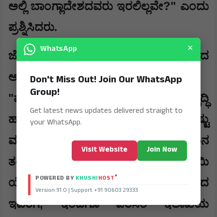
?"
ಅಲ್ಲಿ ಬಾಂಗ್ಲಾದೇಶದವರು ಇರಲಿಲ್ಲವೇ
ಎಂದು
ಪ್ರಶ್ನಿಸಿದರು.
×
WhatsApp
,
ಜೋಶಿ ಅವರೇ
ರಾಜ್ಯಕ್ಕೆ ತಂದ
?:
ಅನುದಾನವೆಷ್ಟು
Don't Miss Out! Join Our WhatsApp
Group!
"
ಪ್ರಲ್ಹಾದ್ ಜೋಶಿ ಅವರು ರಾಜ್ಯದ ಅಭಿವೃದ್ಧಿ
Get latest news updates delivered straight to
ಹಾಗೂ ಸಂಸ್ಕೃತಿ ಬಗ್ಗೆ ಸಂಸತ್ತಿನಲ್ಲಿ ಎಷ್ಟು
your WhatsApp.
?
ಮಾತನಾಡಿದ್ದಾರೆ
ಕರ್ನಾಟಕಕ್ಕೆ ಎಷ್ಟು ಅನುದಾನ
Visit Website
Join Now
?
ತಂದಿದ್ದಾರೆ
ಚುನಾವಣೆಗೂ ಮುನ್ನ ಮಹದಾಯಿ
®
POWERED BY
KHUSHI
HOST
ಯೋಜನೆ ಜಾರಿಯಾಯಿತೆಂದು ಸಂಭ್ರಮಿಸಿದ
Version 91.0 | Support +91 90603 29333
,
ಇವರಿಗೆ
ಇಂದಿಗೂ ಪರಿಸರ ಇಲಾಖೆಯ