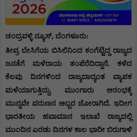
,
ಚಂದ್ರವಳ್ಳಿ ನ್ಯೂಸ್
ಬೆಂಗಳೂರು
:
ತೀವ್ರ ಬೇಸಿಗೆಯ ಬಿಸಿಲಿನಿಂದ ಕಂಗೆಟ್ಟಿದ್ದ ರಾಜ್ಯದ
ಜನತೆಗೆ ಮಳೆರಾಯ ತಂಪೆರೆದಿದ್ದಾನೆ. ಕಳೆದ
ಕೆಲವು ದಿನಗಳಿಂದ ರಾಜ್ಯದಾದ್ಯಂತ ವ್ಯಾಪಕ
,
ಮಳೆಯಾಗುತ್ತಿದ್ದು
ಮುಂಗಾರು ಆರಂಭಕ್ಕೆ
ಮುನ್ನವೇ ವರುಣನ ಅಬ್ಬರ ಜೋರಾಗಿದೆ. ಇದೀಗ
ಭಾರತೀಯ ಹವಾಮಾನ ಇಲಾಖೆ ರಾಜ್ಯದಲ್ಲಿ
ಮುಂದಿನ ಎರಡು ದಿನಗಳ ಕಾಲ ಭಾರೀ ಬಿರುಗಾಳಿ