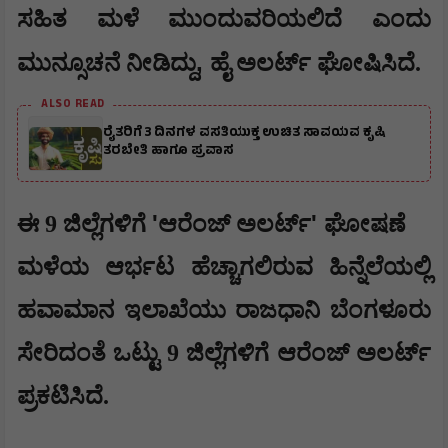
ಸಹಿತ ಮಳೆ ಮುಂದುವರಿಯಲಿದೆ ಎಂದು
,
ಮುನ್ಸೂಚನೆ ನೀಡಿದ್ದು
ಹೈ ಅಲರ್ಟ್ ಘೋಷಿಸಿದೆ.
ALSO READ
ರೈತರಿಗೆ 3 ದಿನಗಳ ವಸತಿಯುಕ್ತ ಉಚಿತ ಸಾವಯವ ಕೃಷಿ
ತರಬೇತಿ ಹಾಗೂ ಪ್ರವಾಸ
'
'
ಈ 9 ಜಿಲ್ಲೆಗಳಿಗೆ
ಆರೆಂಜ್ ಅಲರ್ಟ್
ಘೋಷಣೆ
ಮಳೆಯ ಆರ್ಭಟ ಹೆಚ್ಚಾಗಲಿರುವ ಹಿನ್ನೆಲೆಯಲ್ಲಿ
ಹವಾಮಾನ ಇಲಾಖೆಯು ರಾಜಧಾನಿ ಬೆಂಗಳೂರು
ಸೇರಿದಂತೆ ಒಟ್ಟು 9 ಜಿಲ್ಲೆಗಳಿಗೆ ಆರೆಂಜ್ ಅಲರ್ಟ್
ಪ್ರಕಟಿಸಿದೆ.