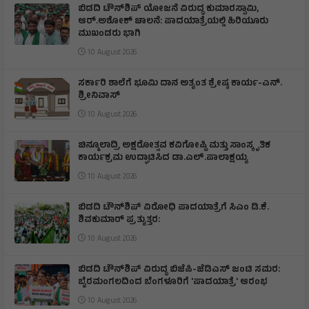
ಬಿಡದಿ ಟೌನ್‌ಶಿಪ್‌ ಯೋಜನೆ ವಿರುದ್ಧ ಕುಮಾರಸ್ವಾಮಿ,
ಆರ್.ಅಶೋಕ್ ಚಾಲನೆ: ಪಾದಯಾತ್ರೆಯಲ್ಲಿ ಹಿರಿಯೂರು
ಮುಖಂಡರು ಭಾಗಿ
10 August 2026
ಸರ್ಕಾರಿ ಶಾಲೆಗೆ ಭೂಮಿ ದಾನ ಅತ್ಯಂತ ಶ್ರೇಷ್ಠ ಕಾರ್ಯ-ಎನ್.
ಶ್ರೀನಿವಾಸ್
10 August 2026
ಚಿನ್ಮೂಲಾದ್ರಿ ಅಕ್ಷರೋತ್ಸವ ಕವಿಗೋಷ್ಟಿ ಮತ್ತು ಸಾಂಸ್ಕೃತಿಕ
ಕಾರ್ಯಕ್ರಮ ಉದ್ಘಾಟಿಸಿದ ಡಾ.ಎಲ್.ಪಾಲಾಕ್ಷಯ್ಯ
10 August 2026
ಬಿಡದಿ ಟೌನ್‌ಶಿಪ್ ವಿರೋಧಿ ಪಾದಯಾತ್ರೆಗೆ ಸಿಎಂ ಡಿ.ಕೆ.
ಶಿವಕುಮಾರ್ ಪ್ರತ್ಯುತ್ತರ:
10 August 2026
ಬಿಡದಿ ಟೌನ್‌ಶಿಪ್ ವಿರುದ್ಧ ಬಿಜೆಪಿ-ಜೆಡಿಎಸ್ ಜಂಟಿ ಸಮರ:
ಬೈರಮಂಗಲದಿಂದ ಬೆಂಗಳೂರಿಗೆ 'ಪಾದಯಾತ್ರೆ' ಆರಂಭ
10 August 2026