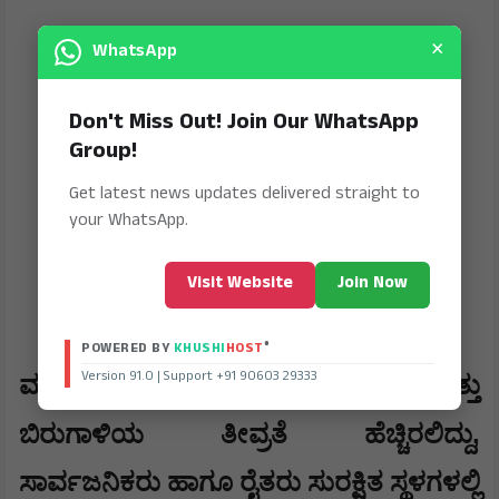
×
WhatsApp
Don't Miss Out! Join Our WhatsApp
Group!
Get latest news updates delivered straight to
your WhatsApp.
Visit Website
Join Now
®
POWERED BY
KHUSHI
HOST
Version 91.0 | Support +91 90603 29333
ಮುಂದಿನ ಎರಡು ದಿನಗಳ ಕಾಲ ಸಿಡಿಲು ಮತ್ತು
,
ಬಿರುಗಾಳಿಯ ತೀವ್ರತೆ ಹೆಚ್ಚಿರಲಿದ್ದು
ಸಾರ್ವಜನಿಕರು ಹಾಗೂ ರೈತರು ಸುರಕ್ಷಿತ ಸ್ಥಳಗಳಲ್ಲಿ