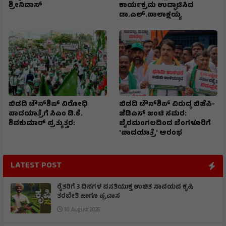
ಶ್ರೀನಿವಾಸ್
ಕಾರ್ಯಕ್ರಮ ಉದ್ಘಾಟಿಸಿದ
ಡಾ.ಎಲ್.ಪಾಲಾಕ್ಷಯ್ಯ
ಬಿಡದಿ ಟೌನ್‌ಶಿಪ್ ವಿರೋಧಿ
ಬಿಡದಿ ಟೌನ್‌ಶಿಪ್ ವಿರುದ್ಧ ಬಿಜೆಪಿ-
ಪಾದಯಾತ್ರೆಗೆ ಸಿಎಂ ಡಿ.ಕೆ.
ಜೆಡಿಎಸ್ ಜಂಟಿ ಸಮರ:
ಶಿವಕುಮಾರ್ ಪ್ರತ್ಯುತ್ತರ:
ಬೈರಮಂಗಲದಿಂದ ಬೆಂಗಳೂರಿಗೆ
'ಪಾದಯಾತ್ರೆ' ಆರಂಭ
LATEST POST
ರೈತರಿಗೆ 3 ದಿನಗಳ ವಸತಿಯುಕ್ತ ಉಚಿತ ಸಾವಯವ ಕೃಷಿ
ತರಬೇತಿ ಹಾಗೂ ಪ್ರವಾಸ
10 August 2026