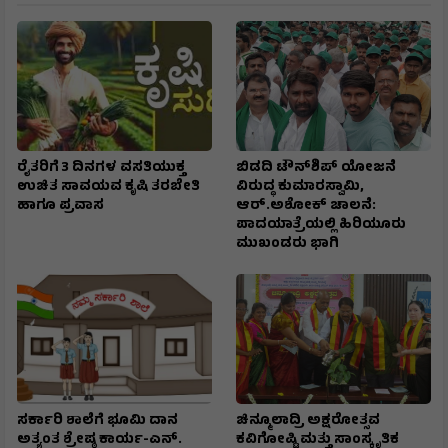
ರೈತರಿಗೆ 3 ದಿನಗಳ ವಸತಿಯುಕ್ತ
ಬಿಡದಿ ಟೌನ್‌ಶಿಪ್‌ ಯೋಜನೆ
ಉಚಿತ ಸಾವಯವ ಕೃಷಿ ತರಬೇತಿ
ವಿರುದ್ಧ ಕುಮಾರಸ್ವಾಮಿ,
ಹಾಗೂ ಪ್ರವಾಸ
ಆರ್.ಅಶೋಕ್ ಚಾಲನೆ:
ಪಾದಯಾತ್ರೆಯಲ್ಲಿ ಹಿರಿಯೂರು
ಮುಖಂಡರು ಭಾಗಿ
ಸರ್ಕಾರಿ ಶಾಲೆಗೆ ಭೂಮಿ ದಾನ
ಚಿನ್ಮೂಲಾದ್ರಿ ಅಕ್ಷರೋತ್ಸವ
ಅತ್ಯಂತ ಶ್ರೇಷ್ಠ ಕಾರ್ಯ-ಎನ್.
ಕವಿಗೋಷ್ಟಿ ಮತ್ತು ಸಾಂಸ್ಕೃತಿಕ