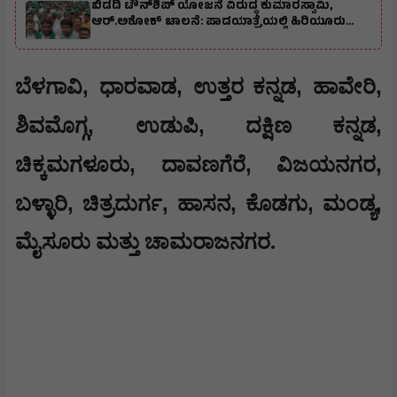
ಬಿಡದಿ ಟೌನ್‌ಶಿಪ್‌ ಯೋಜನೆ ವಿರುದ್ಧ ಕುಮಾರಸ್ವಾಮಿ,
ಆರ್.ಅಶೋಕ್ ಚಾಲನೆ: ಪಾದಯಾತ್ರೆಯಲ್ಲಿ ಹಿರಿಯೂರು
ಮುಖಂಡರು ಭಾಗಿ
,
,
,
,
ಬೆಳಗಾವಿ
ಧಾರವಾಡ
ಉತ್ತರ ಕನ್ನಡ
ಹಾವೇರಿ
,
,
,
ಶಿವಮೊಗ್ಗ
ಉಡುಪಿ
ದಕ್ಷಿಣ ಕನ್ನಡ
,
,
,
ಚಿಕ್ಕಮಗಳೂರು
ದಾವಣಗೆರೆ
ವಿಜಯನಗರ
,
,
,
,
,
ಬಳ್ಳಾರಿ
ಚಿತ್ರದುರ್ಗ
‌ಹಾಸನ
ಕೊಡಗು
ಮಂಡ್ಯ
ಮೈಸೂರು ಮತ್ತು ಚಾಮರಾಜನಗರ.