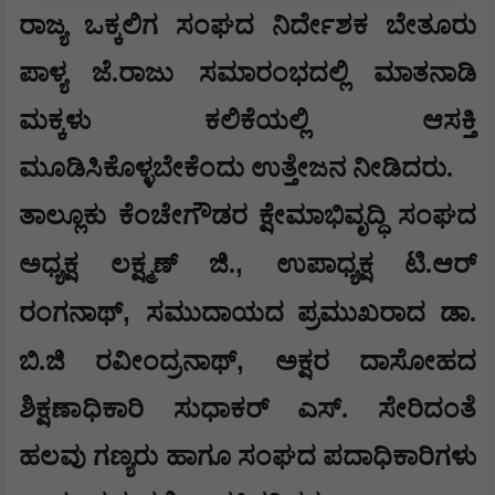
​ರಾಜ್ಯ ಒಕ್ಕಲಿಗ ಸಂಘದ ನಿರ್ದೇಶಕ ಬೇತೂರು
ಪಾಳ್ಯ ಜೆ.ರಾಜು ಸಮಾರಂಭದಲ್ಲಿ ಮಾತನಾಡಿ
ಮಕ್ಕಳು ಕಲಿಕೆಯಲ್ಲಿ ಆಸಕ್ತಿ
ಮೂಡಿಸಿಕೊಳ್ಳಬೇಕೆಂದು ಉತ್ತೇಜನ ನೀಡಿದರು.
ತಾಲ್ಲೂಕು ಕೆಂಚೇಗೌಡರ ಕ್ಷೇಮಾಭಿವೃದ್ಧಿ ಸಂಘದ
,
ಅಧ್ಯಕ್ಷ ಲಕ್ಷ್ಮಣ್ ಜಿ.
ಉಪಾಧ್ಯಕ್ಷ ಟಿ.ಆರ್
,
ರಂಗನಾಥ್
ಸಮುದಾಯದ ಪ್ರಮುಖರಾದ ಡಾ.
,
ಬಿ.ಜಿ ರವೀಂದ್ರನಾಥ್
ಅಕ್ಷರ ದಾಸೋಹದ
ಶಿಕ್ಷಣಾಧಿಕಾರಿ ಸುಧಾಕರ್ ಎಸ್. ಸೇರಿದಂತೆ
ಹಲವು ಗಣ್ಯರು ಹಾಗೂ ಸಂಘದ ಪದಾಧಿಕಾರಿಗಳು