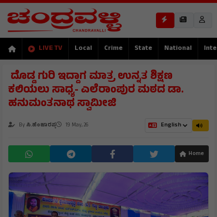
LIVE TV
Local
Crime
State
National
Inte
​ ದೊಡ್ಡ ಗುರಿ ಇದ್ದಾಗ ಮಾತ್ರ ಉನ್ನತ ಶಿಕ್ಷಣ
ಕಲಿಯಲು ಸಾಧ್ಯ- ಎಲೆರಾಂಪುರ ಮಠದ ಡಾ.
ಹನುಮಂತನಾಥ ಸ್ವಾಮೀಜಿ
By
ಸಿ.ಹೆಂಜಾರಪ್ಪ
19 May, 26
Home