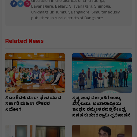
circulation in the districts of Chitradurga,
Davanagere, Bellary, Vijayanagara, Shimoga,
Chikmagalur, Tumkur, Bangalore, Simultaneously
published in rural districts of Bangalore
Related News
ಸಿಎಂ ಶಿವಕುಮಾರ್‌ ಭೇಟಿಯಾದ
ಸ್ವಚ್ಛ ಇಂಧನ ಕ್ರಾಂತಿಗೆ ಉಕ್ಕು
ಸರ್ಕಾರಿ ಮಹಿಳಾ ನೌಕರರ
ಬೆನ್ನೆಲುಬು: ಅಂತಾರಾಷ್ಟ್ರೀಯ
ನಿಯೋಗ:
ಇಂಧನ ಸಮ್ಮೇಳನದಲ್ಲಿ ಕೇಂದ್ರ
ಸಚಿವ ಕುಮಾರಸ್ವಾಮಿ ಪ್ರತಿಪಾದನೆ