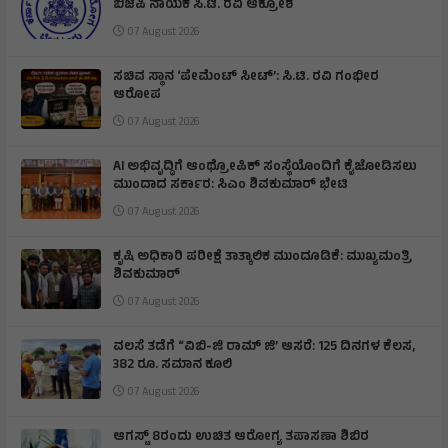
ಬಿಜೆಪಿ ನಾಯಕ ಸಿ.ಟಿ. ರವಿ ಆಕ್ರೋಶ
07 August 2026
ಸಚಿವ ಸ್ಥಾನ ‘ಪೇಮೆಂಟ್ ಸೀಟ್’: ಸಿ.ಟಿ. ರವಿ ಗಂಭೀರ
ಆರೋಪ
07 August 2026
AI ಅಭಿವೃದ್ಧಿಗೆ ಆಂಥ್ರೋಪಿಕ್ ಸಂಸ್ಥೆಯೊಂದಿಗೆ ಕೈಜೋಡಿಸಲು
ಮುಂದಾದ ಸರ್ಕಾರ: ಸಿಎಂ ಶಿವಕುಮಾರ್‌ ಭೇಟಿ
07 August 2026
ಕೃಷಿ ಅಧಿಕಾರಿ ಪರೀಕ್ಷೆ ತಾತ್ಕಾಲಿಕ ಮುಂದೂಡಿಕೆ: ಮುಖ್ಯಮಂತ್ರಿ
ಶಿವಕುಮಾರ್‌
07 August 2026
ವಲಸೆ ತಡೆಗೆ “ವಿಬಿ-ಜಿ ರಾಮ್ ಜಿ’ ಆಸರೆ: 125 ದಿನಗಳ ಕೆಲಸ,
382 ರೂ. ಸಮಾನ ಕೂಲಿ
07 August 2026
ಆಗಸ್ಟ್ 8ರಂದು ಉಚಿತ ಆರೋಗ್ಯ ತಪಾಸಣಾ ಶಿಬಿರ