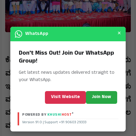
×
WhatsApp
Don't Miss Out! Join Our WhatsApp
​​ಕೆಪಿಸಿಸಿ ಉಪಾಧ್ಯಕ್ಷ ಮುರಳಿಧರ ಹಾಲಪ್ಪ ಅವರು
Group!
Get latest news updates delivered straight to
,
ಮಾತನಾಡಿ
ಮುಂದಿನ ದಿನಗಳಲ್ಲಿ ವಿದ್ಯಾರ್ಥಿಗಳಿಗೆ
your WhatsApp.
ಇಂತಹ ಪ್ರತಿಭಾ ಪುರಸ್ಕಾರ ಕಾರ್ಯಕ್ರಮಗಳು
Visit Website
Join Now
ಮತ್ತಷ್ಟು ಪ್ರೇರಣೆ ನೀಡುತ್ತವೆ. ಸಮಾಜದ ಮಕ್ಕಳಿಗೆ
ಮತ್ತು ವಿದ್ಯಾರ್ಥಿಗಳಿಗೆ ಅನುಕೂಲ
®
POWERED BY
KHUSHI
HOST
Version 91.0 | Support +91 90603 29333
ಮಾಡಿಕೊಡುವುದು ನಮ್ಮೆಲ್ಲರ ಕರ್ತವ್ಯ ಎಂದರು.