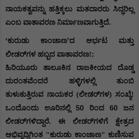
ನಾಯಕತ್ವವನ್ನು ಹತ್ತಿಕ್ಕಲು ಮತದಾರರು ಸಿದ್ಧರಿಲ್ಲ
ಎಂಬ ವಾತಾವರಣ ನಿರ್ಮಾಣವಾಗುತ್ತಿದೆ.
​‘
’
ಕುರುಡು ಕಾಂಚಾಣ
ದ ಆರ್ಭಟ ಮತ್ತು
:
ಲೀಡರ್‌ಗಳ ಹಬ್ಬದ ವಾತಾವರಣ!
​ಹಿರಿಯೂರು ತಾಲೂಕಿನ ರಾಜಕೀಯದ ದೊಡ್ಡ
ದುರಂತವೆಂದರೆ ಹಳ್ಳಿಗಳಲ್ಲಿ ತುಂಬಿ
ತುಳುಕುತ್ತಿರುವ ನಾಯಕರ (ಲೀಡರ್‌ಗಳ) ಸಂಖ್ಯೆ!
50
60
ಒಂದೊಂದು ಊರಿನಲ್ಲಿ
ರಿಂದ
ಜನ
ಲೀಡರ್‌ಗಳಿದ್ದಾರೆ. ಈ ಲೀಡರ್‌ಗಳಿಗೆ ಕ್ಷೇತ್ರದ
ಅಭಿವೃದ್ಧಿಗಿಂತ "ಕುರುಡು ಕಾಂಚಾಣ" ಕುಣಿಸುವ