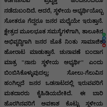
ಕಡೆಗಣಿಸುವ ಪ್ರವೃತ್ತಿ ಹಿಂದಿನಿಂದಲೂ
,
ನಡೆದುಬಂದಿದೆ. ಆದರೆ
ಸ್ಥಳೀಯ ಅಭ್ಯರ್ಥಿಯೊಬ್ಬ
ಸೋತರೂ ಗೆದ್ದರೂ ಜನರ ಮಧ್ಯೆಯೇ ಇರುತ್ತಾನೆ.
,
ಕ್ಷೇತ್ರದ ಮೂಲಭೂತ ಸಮಸ್ಯೆಗಳಿಗಾಗಿ
ತಾಲೂಕಿನ
ಅಭಿವೃದ್ಧಿಗಾಗಿ ಜನರ ಜೊತೆ ನಿಂತು ಸಾಮಾಜಿಕ
ಹೋರಾಟ ಮಾಡುತ್ತಾನೆ. ಚುನಾವಣೆ ಬಂದಾಗ
ಮಾತ್ರ "ನಾನು ಸ್ಥಳೀಯ ಅಭ್ಯರ್ಥಿ" ಎಂದು
;
ಬಿಂಬಿಸಿಕೊಳ್ಳುವುದಲ್ಲ
ಸೋಲು-ಗೆಲುವಿನ
ಹಂಗಿಲ್ಲದೆ ಜನರ ಒಡನಾಟದಲ್ಲಿ ಇರುವವರಿಗೆ
ಮತದಾರರು ಕೈಹಿಡಿಯಬೇಕಿದೆ. ಈ ಬಾರಿ
ಹೊರಗಿನವರಿಗೆ ಅವಕಾಶ ಕೊಟ್ಟು ಸ್ಥಳೀಯ