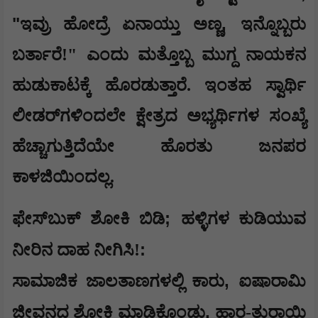
"
,
ಇವ್ರು ಹೋದ್ರೆ ಏನಾಯ್ತು ಅಣ್ಣ
ಇನ್ನೊಬ್ಬರು
ಬರ್ತಾರೆ!" ಎಂದು ಮತ್ತೊಬ್ಬ ಮುಗ್ದ ನಾಯಕನ
ಹುಡುಕಾಟಕ್ಕೆ ಹೊರಡುತ್ತಾರೆ. ಇಂತಹ ಸ್ವಾರ್ಥಿ
ಲೀಡರ್‌ಗಳಿಂದಲೇ ಕ್ಷೇತ್ರದ ಅಭ್ಯರ್ಥಿಗಳ ಸಂಖ್ಯೆ
ಹೆಚ್ಚಾಗುತ್ತಿದೆಯೇ ಹೊರತು ಜನಪರ
ಕಾಳಜಿಯಿಂದಲ್ಲ.
;
​ಫೇಸ್‌ಬುಕ್ ಶೋಕಿ ಬಿಡಿ
ಹಳ್ಳಿಗಳ ಕುಡಿಯುವ
:
ನೀರಿನ ದಾಹ ನೀಗಿಸಿ!
,
​ಸಾಮಾಜಿಕ ಜಾಲತಾಣಗಳಲ್ಲಿ ಕಾರು
ಐಷಾರಾಮಿ
,
ಜೀವನದ ಶೋಕಿ ಮಾಡಿಕೊಂಡು
ಹಾರ-ತುರಾಯಿ