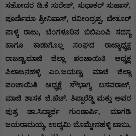
,
ಸಹೋದರ ಡಿ.ಕೆ ಸುರೇಶ್, ಸುಧಾಕರ್ ಸುಹಾಸ್
,
,
ಪೂರ್ಣಿಮಾ ಶ್ರೀನಿವಾಸ್
ರವೀಂದ್ರಪ್ಪ
ಬೇತೂರ್
,
ಪಾಳ್ಯ ರಾಜು
ಬೆಂಗಳೂರಿನ ಬಿಬಿಎಂಪಿ ಸದಸ್ಯ
ಹಾಗೂ ಕಾಡುಗೊಲ್ಲ ಸಂಘದ ರಾಜ್ಯಾಧ್ಯಕ್ಷ
,ಮಾಜಿ ಜಿಲ್ಲಾ ಪಂಚಾಯಿತಿ ಅಧ್ಯಕ್ಷ
ರಾಜಣ್ಣ
ಪಿಲಾಜನಹಳ್ಳಿ ಎಂ.ಜಯಣ್ಣ, ಮಾಜಿ ಜಿಲ್ಲಾ
ಪಂಚಾಯಿತಿ ಅಧ್ಯಕ್ಷೆ
,
ಸೌಭಾಗ್ಯ ಬಸವರಾಜ್
ಮಾಜಿ ಶಾಸಕ
ಜಿ.ಹೆಚ್. ತಿಪ್ಪಾರೆಡ್ಡಿ ಮತ್ತು ಅವರ
,
ಪುತ್ರ ಡಾ.ಸಿದ್ಧಾರ್ಥ ಗುಂಡಾರ್ಪಿ
ಮಾಗಡಿ
ಜಯರಾಮಯ್ಯ, ಉದ್ಯಮಿ ಬೊಮ್ಮೇನಹಳ್ಳಿ ಬಾಬು,