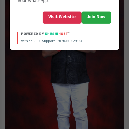
your WhatsApp.
Visit Website
Join Now
®
POWERED BY
KHUSHI
HOST
Version 91.0 | Support +91 90603 29333