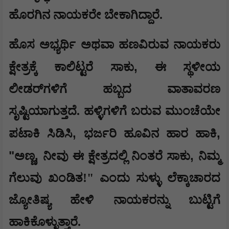
ಹೊರಗಿನ ನಾಯಕರೇ ಬೇಕಾಗಿದ್ದಾರೆ.
​ಹೊಸ ಅಭ್ಯರ್ಥಿ ಅಥವಾ ಹಣವಿರುವ ನಾಯಕರು
,
ಕ್ಷೇತ್ರಕ್ಕೆ ಕಾಲಿಟ್ಟರೆ ಸಾಕು
ಈ ಸ್ಥಳೀಯ
ಲೀಡರ್‌ಗಳಿಗೆ ಹಬ್ಬದ ವಾತಾವರಣ
ಸೃಷ್ಟಿಯಾಗುತ್ತದೆ. ಹಳ್ಳಿಗಳಿಗೆ ಬರುವ ಮುಂಚೆಯೇ
,
,
ಪಟಾಕಿ ಸಿಡಿಸಿ
ಭರ್ಜರಿ ಹೂವಿನ ಹಾರ ಹಾಕಿ
"
,
,
ಅಣ್ಣ
ನೀವು ಈ ಕ್ಷೇತ್ರದಲ್ಲಿ ನಿಂತರೆ ಸಾಕು
ನಿಮ್ಮ
ಗೆಲುವು ಖಂಡಿತ!" ಎಂದು ಸುಳ್ಳು ಲೆಕ್ಕಾಚಾರದ
ಜ್ಯೋತಿಷ್ಯ ಹೇಳಿ ನಾಯಕರನ್ನು ಬುಟ್ಟಿಗೆ
ಹಾಕಿಕೊಳ್ಳುತ್ತಾರೆ.