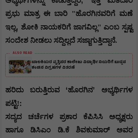
,
ಅಭ್ಯರ್ಥಿಗಳನ್ನು ಕಾಡುತ್ತಿದ್ದರೆ
ಇತ್ತ ಮತದಾರ
ಪ್ರಭು ಮಾತ್ರ ಈ ಬಾರಿ "ಹೊರಗಿನವರಿಗೆ ಮಣೆ
,
ಇಲ್ಲ
ಶೋಕಿ ನಾಯಕರಿಗೆ ಜಾಗವಿಲ್ಲ" ಎಂಬ ಸ್ಪಷ್ಟ
ಸಂದೇಶ ನೀಡಲು ಸದ್ದಿಲ್ಲದೆ ಸಜ್ಜಾಗುತ್ತಿದ್ದಾನೆ.
ALSO READ
ಬಾಲಕಿಯರ ವೃತ್ತಿಪರ ಕಾಲೇಜು ವಿದ್ಯಾರ್ಥಿನಿಯರಿಗೆ ಬುದ್ದನ
ಕಂಚಿನ ವಿಗ್ರಹಗಳ ವಿತರಣೆ
‘
’
​ಹರಿದು ಬರುತ್ತಿರುವ
ಹೊರಗಿನ
ಅಭ್ಯರ್ಥಿಗಳ
:
ಪಟ್ಟಿ!
​ಸದ್ಯದ ಚರ್ಚೆಗಳ ಪ್ರಕಾರ ಕೆಪಿಸಿಸಿ ಅಧ್ಯಕ್ಷರು
ಹಾಗೂ ಡಿಸಿಎಂ ಡಿ.ಕೆ ಶಿವಕುಮಾರ್ ಅವರ