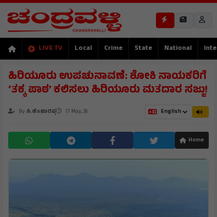
LIVE TV
Local
Crime
State
National
Inte
ಹಿರಿಯೂರು ಉಪಚುನಾವಣೆ: ಶೋಕಿ ನಾಯಕರಿಗೆ
‘ತಕ್ಕ ಪಾಠ’ ಕಲಿಸಲು ಹಿರಿಯೂರು ಮತದಾರ ಸಜ್ಜು!
By
ಸಿ.ಹೆಂಜಾರಪ್ಪ
17 May, 26
Home