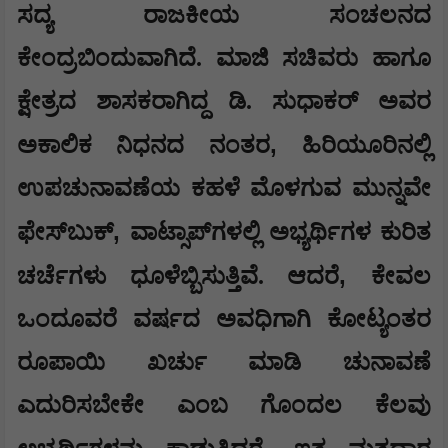
ಸದ್ಯ ರಾಜಕೀಯ ಸಂಚಲನದ
ಕೇಂದ್ರಬಿಂದುವಾಗಿದೆ. ಮಾಜಿ ಸಚಿವರು ಹಾಗೂ
ಕ್ಷೇತ್ರದ ಶಾಸಕರಾಗಿದ್ದ ಡಿ. ಸುಧಾಕರ್ ಅವರ
,
ಅಕಾಲಿಕ ನಿಧನದ ನಂತರ
ಹಿರಿಯೂರಿನಲ್ಲಿ
ಉಪಚುನಾವಣೆಯ ಕಹಳೆ ಮೊಳಗುವ ಮುನ್ನವೇ
,
ಫೇಸ್‌ಬುಕ್
ವಾಟ್ಸಾಪ್‌ಗಳಲ್ಲಿ ಅಭ್ಯರ್ಥಿಗಳ ಕುರಿತ
,
ಚರ್ಚೆಗಳು ಧೂಳೆಬ್ಬಿಸುತ್ತಿವೆ. ಆದರೆ
ಕೇವಲ
ಒಂದೂವರೆ ವರ್ಷದ ಅವಧಿಗಾಗಿ ಕೋಟ್ಯಂತರ
ರೂಪಾಯಿ ಖರ್ಚು ಮಾಡಿ ಚುನಾವಣೆ
ಎದುರಿಸಬೇಕೇ ಎಂಬ ಗೊಂದಲ ಕೆಲವು