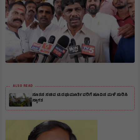
ALSO READ
ನೂತನ ಸಚಿವ ಟಿ.ರಘುಮೂರ್ತಿವರಿಗೆ ಹೂವಿನ ಮಳೆ ಸುರಿಸಿ
ಸ್ವಾಗತ