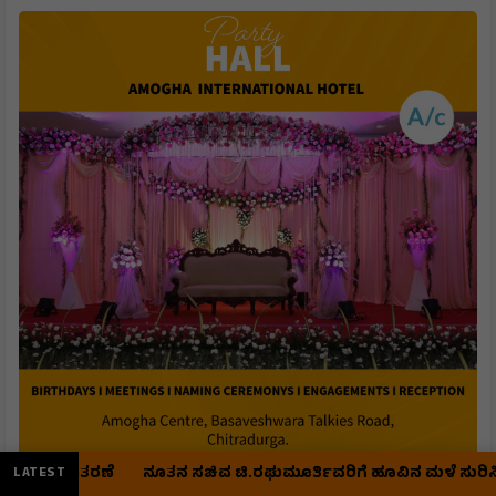
ೆ
ನೂತನ ಸಚಿವ ಟಿ.ರಘುಮೂರ್ತಿವರಿಗೆ ಹೂವಿನ ಮಳೆ ಸುರಿಸಿ ಸ್ವಾಗತ
ಹಿರಿಯ
LATEST