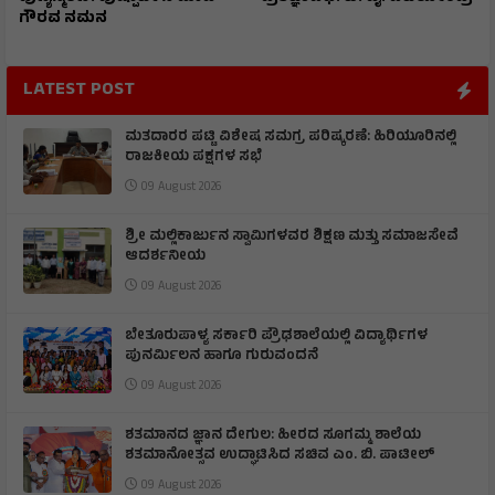
ಗೌರವ ನಮನ​
LATEST POST
ಮತದಾರರ ಪಟ್ಟಿ ವಿಶೇಷ ಸಮಗ್ರ ಪರಿಷ್ಕರಣೆ: ಹಿರಿಯೂರಿನಲ್ಲಿ
ರಾಜಕೀಯ ಪಕ್ಷಗಳ ಸಭೆ
09 August 2026
ಶ್ರೀ ಮಲ್ಲಿಕಾರ್ಜುನ ಸ್ವಾಮಿಗಳವರ ಶಿಕ್ಷಣ ಮತ್ತು ಸಮಾಜಸೇವೆ
ಆದರ್ಶನೀಯ
09 August 2026
ಬೇತೂರುಪಾಳ್ಯ ಸರ್ಕಾರಿ ಪ್ರೌಢಶಾಲೆಯಲ್ಲಿ ವಿದ್ಯಾರ್ಥಿಗಳ
ಪುನರ್ಮಿಲನ ಹಾಗೂ ಗುರುವಂದನೆ
09 August 2026
ಶತಮಾನದ ಜ್ಞಾನ ದೇಗುಲ: ಹೀರದ ಸೂಗಮ್ಮ ಶಾಲೆಯ
ಶತಮಾನೋತ್ಸವ ಉದ್ಘಾಟಿಸಿದ ಸಚಿವ ಎಂ. ಬಿ. ಪಾಟೀಲ್
09 August 2026