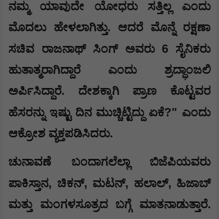
ನಮ್ಮ ಯಾವುದೇ ಯೋಧರು ಸತ್ತಿಲ್ಲ ಎಂದು
ಮೊದಲು ಹೇಳಲಾಗಿತ್ತು. ಆದರೆ ಮೊನ್ನೆ ರಕ್ಷಣಾ
6
ಸಚಿವ ರಾಜನಾಥ್ ಸಿಂಗ್ ಅವರು
ಸೈನಿಕರು
ಹುತಾತ್ಮರಾಗಿದ್ದಾರೆ ಎಂದು ಶ್ರದ್ಧಾಂಜಲಿ
ಅರ್ಪಿಸಿದ್ದಾರೆ. ದೇಶಕ್ಕಾಗಿ ಪ್ರಾಣ ಕೊಟ್ಟವರ
?"
ಹೆಸರನ್ನು ಇಷ್ಟು ದಿನ ಮುಚ್ಚಿಟ್ಟಿದ್ದು ಏಕೆ
ಎಂದು
ಆಕ್ರೋಶ ವ್ಯಕ್ತಪಡಿಸಿದರು.
ಚುನಾವಣೆ ಬಂದಾಗಲೆಲ್ಲಾ ಬಿಜೆಪಿಯವರು
,
,
,
,
ಪಾಕಿಸ್ತಾನ
ಚಿಕನ್
ಮಟನ್
ಹಲಾಲ್
ಹಿಜಾಬ್
ಮತ್ತು ಮಂಗಳಸೂತ್ರದ ಬಗ್ಗೆ ಮಾತನಾಡುತ್ತಾರೆ.