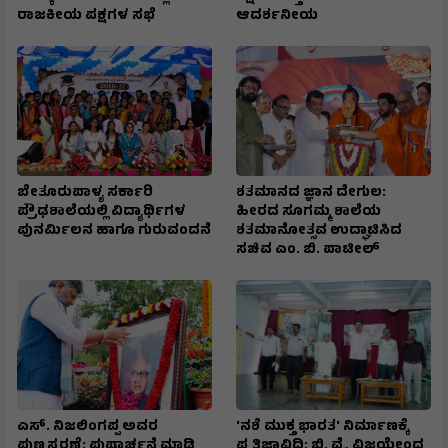
ರಾಜಕೀಯ ಪಕ್ಷಗಳ ಸಭೆ
ಆದರ್ಶನೀಯ
ಬೇತೂರುಪಾಳ್ಯ ಸರ್ಕಾರಿ
ಶತಮಾನದ ಜ್ಞಾನ ದೇಗುಲ:
ಪ್ರೌಢಶಾಲೆಯಲ್ಲಿ ವಿದ್ಯಾರ್ಥಿಗಳ
ಹೀರದ ಸೂಗಮ್ಮ ಶಾಲೆಯ
ಪುನರ್ಮಿಲನ ಹಾಗೂ ಗುರುವಂದನೆ
ಶತಮಾನೋತ್ಸವ ಉದ್ಘಾಟಿಸಿದ
ಸಚಿವ ಎಂ. ಬಿ. ಪಾಟೀಲ್
ಎಸ್. ನಿಜಲಿಂಗಪ್ಪ ಅವರ
'ನಶೆ ಮುಕ್ತ ಭಾರತ' ನಿರ್ಮಾಣಕ್ಕೆ
ಪುಣ್ಯಸ್ಮರಣೆ: ಪುಷ್ಪಾರ್ಚನೆ ಮಾಡಿ
ಪ್ರತಿಜ್ಞಾವಿಧಿ: ಬಿ. ವೈ. ವಿಜಯೇಂದ್ರ