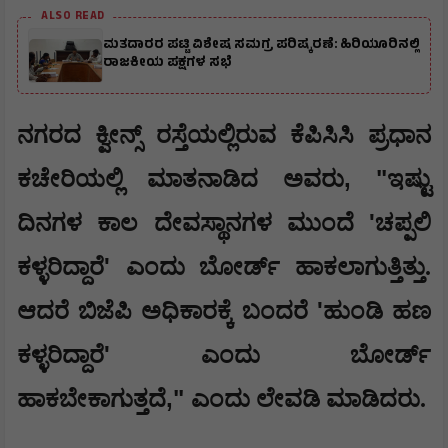
ALSO READ
ಮತದಾರರ ಪಟ್ಟಿ ವಿಶೇಷ ಸಮಗ್ರ ಪರಿಷ್ಕರಣೆ: ಹಿರಿಯೂರಿನಲ್ಲಿ
ರಾಜಕೀಯ ಪಕ್ಷಗಳ ಸಭೆ
ನಗರದ ಕ್ವೀನ್ಸ್ ರಸ್ತೆಯಲ್ಲಿರುವ ಕೆಪಿಸಿಸಿ ಪ್ರಧಾನ
, "
ಕಚೇರಿಯಲ್ಲಿ ಮಾತನಾಡಿದ ಅವರು
ಇಷ್ಟು
'
ದಿನಗಳ ಕಾಲ ದೇವಸ್ಥಾನಗಳ ಮುಂದೆ
ಚಪ್ಪಲಿ
'
ಕಳ್ಳರಿದ್ದಾರೆ
ಎಂದು ಬೋರ್ಡ್ ಹಾಕಲಾಗುತ್ತಿತ್ತು.
'
ಆದರೆ ಬಿಜೆಪಿ ಅಧಿಕಾರಕ್ಕೆ ಬಂದರೆ
ಹುಂಡಿ ಹಣ
'
ಕಳ್ಳರಿದ್ದಾರೆ
ಎಂದು ಬೋರ್ಡ್
,"
ಹಾಕಬೇಕಾಗುತ್ತದೆ
ಎಂದು ಲೇವಡಿ ಮಾಡಿದರು.