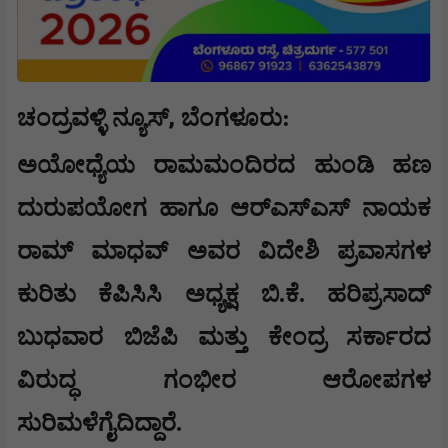
,
ಚಂದ್ರವಳ್ಳಿ ನ್ಯೂಸ್
ಬೆಂಗಳೂರು:
ಅಯೋಧ್ಯೆಯ ರಾಮಮಂದಿರದ ಹುಂಡಿ ಹಣ
ದುರುಪಯೋಗ ಹಾಗೂ ಆರ್‌ಎಸ್‌ಎಸ್ ನಾಯಕ
ರಾಮ್ ಮಾಧವ್ ಅವರ ವಿದೇಶಿ ಪ್ರವಾಸಗಳ
ಕುರಿತು ಕೆಪಿಸಿಸಿ ಅಧ್ಯಕ್ಷ ಬಿ.ಕೆ. ಹರಿಪ್ರಸಾದ್
ಬುಧವಾರ ಬಿಜೆಪಿ ಮತ್ತು ಕೇಂದ್ರ ಸರ್ಕಾರದ
ವಿರುದ್ಧ ಗಂಭೀರ ಆರೋಪಗಳ
ಸುರಿಮಳೆಗೈದಿದ್ದಾರೆ.