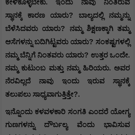
ಕೇಳಿಕೊಳ್ಳಬೇಕು. ಇಂದು ನಾವು ನಿಂತಿರುವ
?
ಸ್ಥಾನಕ್ಕೆ ಕಾರಣ ಯಾರು
ಬಾಲ್ಯದಲ್ಲಿ ನಮ್ಮನ್ನು
?
ಬೆಳೆಸಿದವರು ಯಾರು
ನಮ್ಮ ಶಿಕ್ಷಣಕ್ಕಾಗಿ ತಮ್ಮ
?
ಆಸೆಗಳನ್ನು ಬದಿಗಿಟ್ಟವರು ಯಾರು
ಸಂಕಷ್ಟಗಳಲ್ಲಿ
?
ನಮ್ಮ ಬೆನ್ನಿಗೆ ನಿಂತವರು ಯಾರು
ಉತ್ತರ ಒಂದೇ.
ನಮ್ಮ ಕುಟುಂಬ ಮತ್ತು ನಮ್ಮ ಹಿರಿಯರು. ಅವರ
ನೆರವಿಲ್ಲದೆ ನಾವು ಇಂದು ಇರುವ ಸ್ಥಾನಕ್ಕೆ
?
ತಲುಪಲು ಸಾಧ್ಯವಾಗುತ್ತಿತ್ತೇ
.
ಇನ್ನೊಂದು ಕಳವಳಕಾರಿ ಸಂಗತಿ ಎಂದರೆ ಯೋಗ್ಯ
ಗುಣಗಳನ್ನು ದೌರ್ಬಲ್ಯ ವೆಂದು ಭಾವಿಸುವ