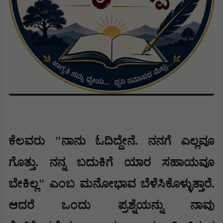
ಕೆಲವರು "ನಾನು ಓದಿದ್ದೇನೆ. ನನಗೆ ಎಲ್ಲವೂ
ಗೊತ್ತು. ನನ್ನ ಬದುಕಿಗೆ ಯಾರ ಸಹಾಯವೂ
ಬೇಕಿಲ್ಲ" ಎಂಬ ಮನೋಭಾವ ಬೆಳೆಸಿಕೊಳ್ಳುತ್ತಾರೆ.
ಆದರೆ ಒಂದು ಪ್ರಶ್ನೆಯನ್ನು ನಾವು