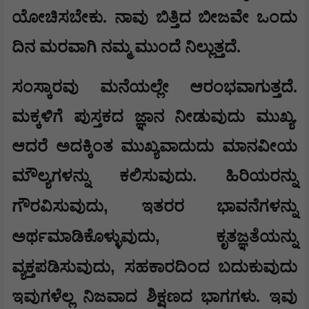
ಯೋಚಿಸಬೇಕು. ನಾವು ಬಿತ್ತಿದ ಬೀಜವೇ ಒಂದು
ದಿನ ಮರವಾಗಿ ನಮ್ಮ ಮುಂದೆ ನಿಲ್ಲುತ್ತದೆ.
ಸಂಸ್ಕಾರವು ಮನೆಯಲ್ಲೇ ಆರಂಭವಾಗುತ್ತದೆ.
ಮಕ್ಕಳಿಗೆ ಪುಸ್ತಕದ ಜ್ಞಾನ ನೀಡುವುದು ಮುಖ್ಯ.
ಆದರೆ ಅದಕ್ಕಿಂತ ಮುಖ್ಯವಾದುದು ಮಾನವೀಯ
ಮೌಲ್ಯಗಳನ್ನು ಕಲಿಸುವುದು. ಹಿರಿಯರನ್ನು
,
ಗೌರವಿಸುವುದು
ಇತರರ ಭಾವನೆಗಳನ್ನು
,
ಅರ್ಥಮಾಡಿಕೊಳ್ಳುವುದು
ಕೃತಜ್ಞತೆಯನ್ನು
,
ವ್ಯಕ್ತಪಡಿಸುವುದು
ಸಹಕಾರದಿಂದ ಬದುಕುವುದು
ಇವುಗಳೆಲ್ಲ ನಿಜವಾದ ಶಿಕ್ಷಣದ ಭಾಗಗಳು. ಇವು