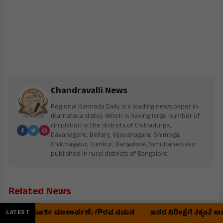
Chandravalli News
Regional Kannada Daily is a leading news paper in
(Karnataka state). Which is having large number of
circulation in the districts of Chitradurga,
Davanagere, Bellary, Vijayanagara, Shimoga,
Chikmagalur, Tumkur, Bangalore, Simultaneously
published in rural districts of Bangalore
Related News
ರಘುಮೂರ್ತಿ ಮಾಲಾರ್ಪಣೆ; ಗೌರವ ನಮನ
ಜನರ ನಿರೀಕ್ಷೆಗೆ ತಕ್ಕಂತೆ ಅಭಿವೃದ್ದಿಗ
LATEST