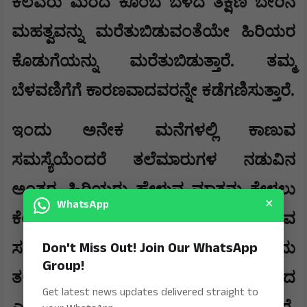
ಕೆಲವರು ಮರದ ಕೊಂಬೆ ಬೆಳೆದ ತಕ್ಷಣ ಬೇರಿನ
ಮಹತ್ವವನ್ನು ಮರೆತುಬಿಡುವಂತೆಯೇ ಹಿರಿಯರ
ಕೊಡುಗೆಯನ್ನು ಮರೆತುಬಿಡುತ್ತಾರೆ. ತಮ್ಮ
ಬೆಳವಣಿಗೆಗೆ ಕಾರಣವಾದವರನ್ನೇ ಕಡೆಗಣಿಸುತ್ತಾರೆ.
ಇಂದು ಅನೇಕ ಮನೆಗಳಲ್ಲಿ ಕಾಣುವ
ಸಮಸ್ಯೆಯೆಂದರೆ ತಲೆಮಾರುಗಳ ನಡುವಿನ
ಅಂತರ. ಹಿರಿಯರು ಹೇಳುವ ಮಾತನ್ನು ಕೇಳಲು
×
WhatsApp
ಕೆಲವರಿಗೆ ತಾಳ್ಮೆಯಿಲ್ಲ. ಅವರು ನೀಡುವ
Don't Miss Out! Join Our WhatsApp
ಸಲಹೆಯನ್ನು ಹಳೆಯ ಕಾಲದ ಮಾತು ಎಂದು
Group!
ತಳ್ಳಿಹಾಕುತ್ತಾರೆ. ಅನುಭವದಿಂದ ಬಂದ
Get latest news updates delivered straight to