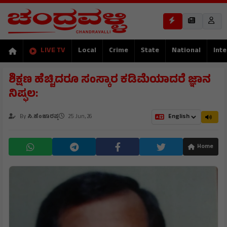
LIVE TV
Local
Crime
State
National
Inte
ಶಿಕ್ಷಣ ಹೆಚ್ಚಿದರೂ ಸಂಸ್ಕಾರ ಕಡಿಮೆಯಾದರೆ ಜ್ಞಾನ
ನಿಷ್ಫಲ:
By
ಸಿ.ಹೆಂಜಾರಪ್ಪ
25 Jun, 26
Home