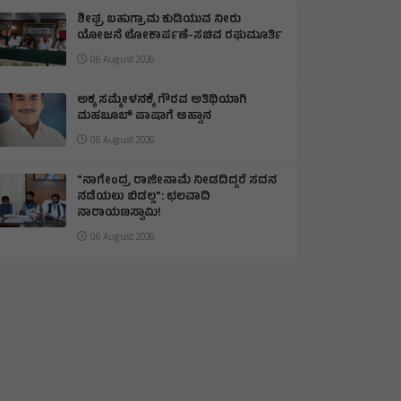
ಶೀಘ್ರ ಬಹುಗ್ರಾಮ ಕುಡಿಯುವ ನೀರು
ಯೋಜನೆ ಲೋಕಾರ್ಪಣೆ-ಸಚಿವ ರಘುಮೂರ್ತಿ
06 August 2026
ಅಕ್ಕ ಸಮ್ಮೇಳನಕ್ಕೆ ಗೌರವ ಅತಿಥಿಯಾಗಿ
ಮಹಬೂಬ್ ಪಾಷಾಗೆ ಆಹ್ವಾನ
06 August 2026
"ನಾಗೇಂದ್ರ ರಾಜೀನಾಮೆ ನೀಡದಿದ್ದರೆ ಸದನ
ನಡೆಯಲು ಬಿಡಲ್ಲ": ಛಲವಾದಿ
ನಾರಾಯಣಸ್ವಾಮಿ!
06 August 2026