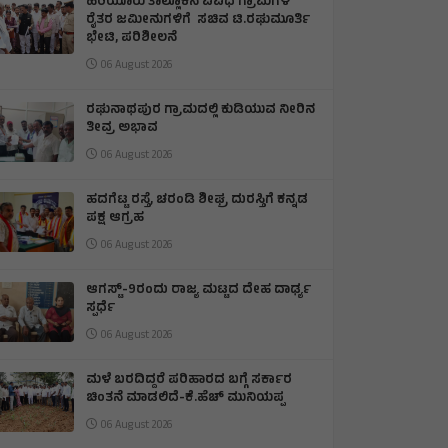
ಹಿರಿಯೂರು ತಾಲ್ಲೂಕಿನ ವಿವಿಧ ಗ್ರಾಮಗಳ
ರೈತರ ಜಮೀನುಗಳಿಗೆ ಸಚಿವ ಟಿ.ರಘುಮೂರ್ತಿ
ಭೇಟಿ, ಪರಿಶೀಲನೆ
06 August 2026
ರಘುನಾಥಪುರ ಗ್ರಾಮದಲ್ಲಿ ಕುಡಿಯುವ ನೀರಿನ
ತೀವ್ರ ಅಭಾವ
06 August 2026
ಹದಗೆಟ್ಟ ರಸ್ತೆ, ಚರಂಡಿ ಶೀಘ್ರ ದುರಸ್ತಿಗೆ ಕನ್ನಡ
ಪಕ್ಷ ಆಗ್ರಹ
06 August 2026
ಆಗಸ್ಟ್-9ರಂದು ರಾಜ್ಯ ಮಟ್ಟದ ದೇಹ ದಾರ್ಢ್ಯ
ಸ್ಪರ್ಧೆ
06 August 2026
ಮಳೆ ಬರದಿದ್ದರೆ ಪರಿಹಾರದ ಬಗ್ಗೆ ಸರ್ಕಾರ
ಚಿಂತನೆ ಮಾಡಲಿದೆ-ಕೆ.ಹೆಚ್ ಮುನಿಯಪ್ಪ
06 August 2026