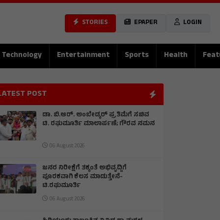
STORIES
EPAPER
LOGIN
Technology
Entertainment
Sports
Health
Feat
LATEST POST
ಡಾ. ಬಿ.ಆರ್. ಅಂಬೇಡ್ಕರ್ ಪ್ರತಿಮೆಗೆ ಸಚಿವ
ಟಿ. ರಘುಮೂರ್ತಿ ಮಾಲಾರ್ಪಣೆ; ಗೌರವ ನಮನ
06 August 2026
ಜನರ ನಿರೀಕ್ಷೆಗೆ ತಕ್ಕಂತೆ ಅಭಿವೃದ್ದಿಗೆ
ಪೂರಕವಾಗಿ ಕೆಲಸ ಮಾಡುತ್ತೇನೆ-
ಟಿ.ರಘುಮೂರ್ತಿ
06 August 2026