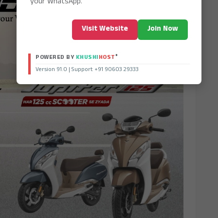
your WhatsApp.
Visit Website
Join Now
®
POWERED BY
KHUSHI
HOST
Version 91.0 | Support +91 90603 29333