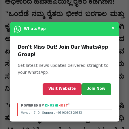
​ಅಧಿಕಾರದ ಹಪಾಹಪಿಯಲ್ಲಿ ರೈತರ ಕಡೆಗಣನೆ!
​"ಒಂದೆಡೆ ನಮ್ಮ ರೈತರು ಭೀಕರ ಬರಗಾಲ ಮತ್ತು
,
ಕೃಷಿ ಬಿಕ್ಕಟ್ಟನ್ನು ಎದುರಿಸುತ್ತಿದ್ದರೆ
ಹೊಸದಾಗಿ
×
WhatsApp
ಅಧಿಕಾರಕ್ಕೆ ಬಂದಿರುವ ಕಾಂಗ್ರೆಸ್ ಸರ್ಕಾರದ
Don't Miss Out! Join Our WhatsApp
ಏಕೈಕ ಆದ್ಯತೆ ಮಾತ್ರ ವಿಳಂಬವಾಗುತ್ತಿರುವ
Group!
ಸಂಪುಟ ವಿಸ್ತರಣೆ ಮತ್ತು ರಾಜಕೀಯ
Get latest news updates delivered straight to
your WhatsApp.
,"
ಸಮತೋಲನ ಕಾಯ್ದುಕೊಳ್ಳುವುದಾಗಿದೆ
ಎಂದು
ನಿಖಿಲ್ ಕುಮಾರಸ್ವಾಮಿ ದೂರಿದ್ದಾರೆ.
Visit Website
Join Now
​"ರಾಜ್ಯದಲ್ಲಿ ಇಷ್ಟೊಂದು ದೊಡ್ಡ ಮಟ್ಟದ ಕೃಷಿ
®
POWERED BY
KHUSHI
HOST
Version 91.0 | Support +91 90603 29333
,
ತುರ್ತು ಪರಿಸ್ಥಿತಿ ಇರುವಾಗ
ಒಬ್ಬ ಪೂರ್ಣಾವಧಿ