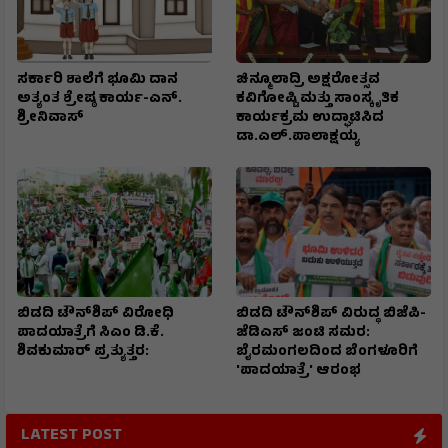
ಸರ್ಕಾರಿ ಶಾಲೆಗೆ ಭೂಮಿ ದಾನ
ಚಿನ್ಮೂಲಾದ್ರಿ ಅಕ್ಷರೋತ್ಸವ
ಅತ್ಯಂತ ಶ್ರೇಷ್ಠ ಕಾರ್ಯ-ಎನ್.
ಕವಿಗೋಷ್ಟಿ ಮತ್ತು ಸಾಂಸ್ಕೃತಿಕ
ಶ್ರೀನಿವಾಸ್
ಕಾರ್ಯಕ್ರಮ ಉದ್ಘಾಟಿಸಿದ
ಡಾ.ಎಲ್.ಪಾಲಾಕ್ಷಯ್ಯ
ಬಿಡದಿ ಟೌನ್‌ಶಿಪ್ ವಿರೋಧಿ
ಬಿಡದಿ ಟೌನ್‌ಶಿಪ್ ವಿರುದ್ಧ ಬಿಜೆಪಿ-
ಪಾದಯಾತ್ರೆಗೆ ಸಿಎಂ ಡಿ.ಕೆ.
ಜೆಡಿಎಸ್ ಜಂಟಿ ಸಮರ:
ಶಿವಕುಮಾರ್ ಪ್ರತ್ಯುತ್ತರ:
ಬೈರಮಂಗಲದಿಂದ ಬೆಂಗಳೂರಿಗೆ
'ಪಾದಯಾತ್ರೆ' ಆರಂಭ
LATEST POST