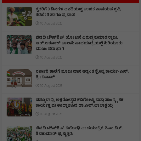
ರೈತರಿಗೆ 3 ದಿನಗಳ ವಸತಿಯುಕ್ತ ಉಚಿತ ಸಾವಯವ ಕೃಷಿ
ತರಬೇತಿ ಹಾಗೂ ಪ್ರವಾಸ
10 August 2026
ಬಿಡದಿ ಟೌನ್‌ಶಿಪ್‌ ಯೋಜನೆ ವಿರುದ್ಧ ಕುಮಾರಸ್ವಾಮಿ,
ಆರ್.ಅಶೋಕ್ ಚಾಲನೆ: ಪಾದಯಾತ್ರೆಯಲ್ಲಿ ಹಿರಿಯೂರು
ಮುಖಂಡರು ಭಾಗಿ
10 August 2026
ಸರ್ಕಾರಿ ಶಾಲೆಗೆ ಭೂಮಿ ದಾನ ಅತ್ಯಂತ ಶ್ರೇಷ್ಠ ಕಾರ್ಯ-ಎನ್.
ಶ್ರೀನಿವಾಸ್
10 August 2026
ಚಿನ್ಮೂಲಾದ್ರಿ ಅಕ್ಷರೋತ್ಸವ ಕವಿಗೋಷ್ಟಿ ಮತ್ತು ಸಾಂಸ್ಕೃತಿಕ
ಕಾರ್ಯಕ್ರಮ ಉದ್ಘಾಟಿಸಿದ ಡಾ.ಎಲ್.ಪಾಲಾಕ್ಷಯ್ಯ
10 August 2026
ಬಿಡದಿ ಟೌನ್‌ಶಿಪ್ ವಿರೋಧಿ ಪಾದಯಾತ್ರೆಗೆ ಸಿಎಂ ಡಿ.ಕೆ.
ಶಿವಕುಮಾರ್ ಪ್ರತ್ಯುತ್ತರ: