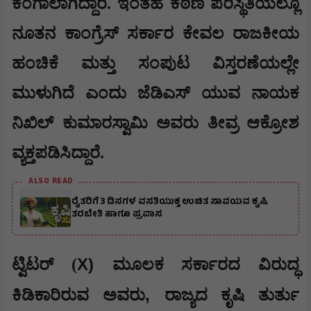
ಕಂಗಾಲಾಗಿದ್ದಾರೆ. ಇಂತಹ ಕಠಿಣ ಪರಿಸ್ಥಿತಿಯಲ್ಲೂ
ನೂತನ ಕಾಂಗ್ರೆಸ್ ಸರ್ಕಾರ ಕೇವಲ ರಾಜಕೀಯ
ಹಂಚಿಕೆ ಮತ್ತು ಸಂಪುಟ ವಿಸ್ತರಣೆಯಲ್ಲೇ
ಮುಳುಗಿದೆ ಎಂದು ಜೆಡಿಎಸ್ ಯುವ ನಾಯಕ
ನಿಖಿಲ್ ಕುಮಾರಸ್ವಾಮಿ ಅವರು ತೀವ್ರ ಆಕ್ರೋಶ
ವ್ಯಕ್ತಪಡಿಸಿದ್ದಾರೆ.
ALSO READ
ರೈತರಿಗೆ 3 ದಿನಗಳ ವಸತಿಯುಕ್ತ ಉಚಿತ ಸಾವಯವ ಕೃಷಿ
ತರಬೇತಿ ಹಾಗೂ ಪ್ರವಾಸ
X)
​ಟ್ವಿಟರ್ (
ಮೂಲಕ ಸರ್ಕಾರದ ವಿರುದ್ಧ
,
ಕಿಡಿಕಾರಿರುವ ಅವರು
ರಾಜ್ಯದ ಕೃಷಿ ತುರ್ತು