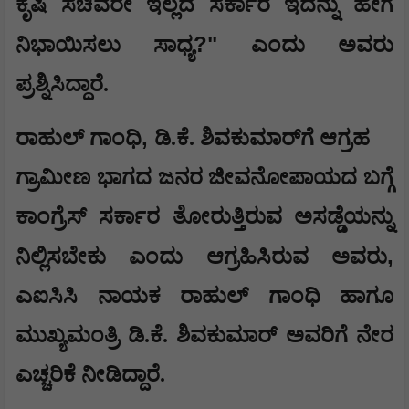
ಕೃಷಿ ಸಚಿವರೇ ಇಲ್ಲದೆ ಸರ್ಕಾರ ಇದನ್ನು ಹೇಗೆ
?"
ನಿಭಾಯಿಸಲು ಸಾಧ್ಯ
ಎಂದು ಅವರು
ಪ್ರಶ್ನಿಸಿದ್ದಾರೆ.
,
​ರಾಹುಲ್ ಗಾಂಧಿ
ಡಿ.ಕೆ. ಶಿವಕುಮಾರ್‌ಗೆ ಆಗ್ರಹ
​ಗ್ರಾಮೀಣ ಭಾಗದ ಜನರ ಜೀವನೋಪಾಯದ ಬಗ್ಗೆ
ಕಾಂಗ್ರೆಸ್ ಸರ್ಕಾರ ತೋರುತ್ತಿರುವ ಅಸಡ್ಡೆಯನ್ನು
,
ನಿಲ್ಲಿಸಬೇಕು ಎಂದು ಆಗ್ರಹಿಸಿರುವ ಅವರು
ಎಐಸಿಸಿ ನಾಯಕ ರಾಹುಲ್ ಗಾಂಧಿ ಹಾಗೂ
ಮುಖ್ಯಮಂತ್ರಿ ಡಿ.ಕೆ. ಶಿವಕುಮಾರ್ ಅವರಿಗೆ ನೇರ
ಎಚ್ಚರಿಕೆ ನೀಡಿದ್ದಾರೆ.