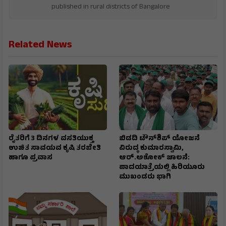
published in rural districts of Bangalore
Related News
ರೈತರಿಗೆ 3 ದಿನಗಳ ವಸತಿಯುಕ್ತ
ಬಿಡದಿ ಟೌನ್‌ಶಿಪ್‌ ಯೋಜನೆ
ಉಚಿತ ಸಾವಯವ ಕೃಷಿ ತರಬೇತಿ
ವಿರುದ್ಧ ಕುಮಾರಸ್ವಾಮಿ,
ಹಾಗೂ ಪ್ರವಾಸ
ಆರ್.ಅಶೋಕ್ ಚಾಲನೆ:
ಪಾದಯಾತ್ರೆಯಲ್ಲಿ ಹಿರಿಯೂರು
ಮುಖಂಡರು ಭಾಗಿ