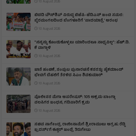
10 August 2026
ಬಿಡದಿ ಟೌನ್‌ಶಿಪ್ ವಿರುದ್ಧ ಬಿಜೆಪಿ-ಜೆಡಿಎಸ್ ಜಂಟಿ ಸಮರ:
ಬೈರಮಂಗಲದಿಂದ ಬೆಂಗಳೂರಿಗೆ 'ಪಾದಯಾತ್ರೆ' ಆರಂಭ
10 August 2026
"ನನ್ನನ್ನು ಕೊಂಡುಕೊಳ್ಳಲು ಯಾರಿಂದಲೂ ಸಾಧ್ಯವಿಲ್ಲ": ಹೆಚ್.ಡಿ.
ಕೆ ವಾಗ್ದಾಳಿ
10 August 2026
ಖಾತೆ ಹಂಚಿಕೆ, ಸಂಪುಟ ಪುನಾರಚನೆ ಕಸರತ್ತು: ಹೈಕಮಾಂಡ್
ಭೇಟಿಗೆ ದೆಹಲಿಗೆ ತೆರಳಿದ ಸಿಎಂ ಶಿವಕುಮಾರ್
10 August 2026
ಪೊಲೀಸರ ಮೆಗಾ ಆಪರೇಷನ್: 105 ಅಕ್ರಮ ಬಾಂಗ್ಲಾ
ವಲಸಿಗರ ಬಂಧನ, ಗಡಿಪಾರಿಗೆ ಕ್ರಮ
10 August 2026
ಸಚಿವ ನಾಗೇಂದ್ರ ರಾಜೀನಾಮೆಗೆ ಶ್ರೀರಾಮುಲು ಆಗ್ರಹ; ರೆಡ್ಡಿ
ಬ್ರದರ್ಸ್‌ಗೆ ಈಶ್ವರ್ ಖಂಡ್ರೆ ತಿರುಗೇಟು