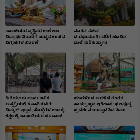
ಬಾಲಕಿಯರ ವೃತ್ತಿಪರ ಕಾಲೇಜು
ನೂತನ ಸಚಿವ
ವಿದ್ಯಾರ್ಥಿನಿಯರಿಗೆ ಬುದ್ದನ ಕಂಚಿನ
ಟಿ.ರಘುಮೂರ್ತಿವರಿಗೆ ಹೂವಿನ
ವಿಗ್ರಹಗಳ ವಿತರಣೆ
ಮಳೆ ಸುರಿಸಿ ಸ್ವಾಗತ
ಹಿರಿಯೂರು ಸಾರ್ವಜನಿಕ
ಹೂಗಳಿಂದ ಅರಳಿದೆ ಗಂಗರ
ಆಸ್ಪತ್ರೆಯಲ್ಲಿ ಕೆನಾಪಿ ಕುಸಿತ:
ಸಾಮ್ರಾಜ್ಯದ ಇತಿಹಾಸ: ಫಲಪುಷ್ಪ
ವಿದ್ಯುತ್‌ ಇಲ್ಲದೆ, ಸೊಳ್ಳೆಗಳ ಕಾಟಕ್ಕೆ
ಪ್ರದರ್ಶನ ಉದ್ಘಾಟಿಸಿದ ಸಿಎಂ
ಕತ್ತಲಲ್ಲಿ ಬಾಣಂತಿಯರ ಪರದಾಟ!