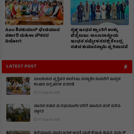
ಸಿಎಂ ಶಿವಕುಮಾರ್‌ ಭೇಟಿಯಾದ
ಸ್ವಚ್ಛ ಇಂಧನ ಕ್ರಾಂತಿಗೆ ಉಕ್ಕು
ಸರ್ಕಾರಿ ಮಹಿಳಾ ನೌಕರರ
ಬೆನ್ನೆಲುಬು: ಅಂತಾರಾಷ್ಟ್ರೀಯ
ನಿಯೋಗ:
ಇಂಧನ ಸಮ್ಮೇಳನದಲ್ಲಿ ಕೇಂದ್ರ
ಸಚಿವ ಕುಮಾರಸ್ವಾಮಿ ಪ್ರತಿಪಾದನೆ
LATEST POST
ಬಾಲಕಿಯರ ವೃತ್ತಿಪರ ಕಾಲೇಜು ವಿದ್ಯಾರ್ಥಿನಿಯರಿಗೆ ಬುದ್ದನ
ಕಂಚಿನ ವಿಗ್ರಹಗಳ ವಿತರಣೆ
07 August 2026
ನೂತನ ಸಚಿವ ಟಿ.ರಘುಮೂರ್ತಿವರಿಗೆ ಹೂವಿನ ಮಳೆ ಸುರಿಸಿ
ಸ್ವಾಗತ
07 August 2026
ಹಿರಿಯೂರು ಸಾರ್ವಜನಿಕ ಆಸ್ಪತ್ರೆಯಲ್ಲಿ ಕೆನಾಪಿ ಕುಸಿತ: ವಿದ್ಯುತ್‌