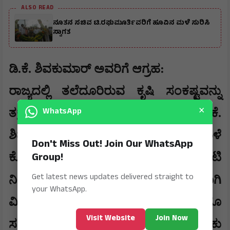
ALSO READ
ನೂತನ ಸಚಿವ ಟಿ.ರಘುಮೂರ್ತಿವರಿಗೆ ಹೂವಿನ ಮಳೆ ಸುರಿಸಿ
ಸ್ವಾಗತ
​ಡಿ.ಕೆ. ಶಿವಕುಮಾರ್ ಅವರಿಗೆ ಆಗ್ರಹ:
ರಾಜ್ಯದಲ್ಲಿ ತಲೆದೂರಿರುವ ಕೃಷಿ ಸಂಕಷ್ಟವನ್ನು
×
WhatsApp
ತಕ್ಷಣವೇ ಆಲಿಸಬೇಕು. ಮುಖ್ಯಮಂತ್ರಿ ಡಿ.ಕೆ.
ಶಿವಕುಮಾರ್ ಅವರು ತಕ್ಷಣವೇ ಮಳೆ
Don't Miss Out! Join Our WhatsApp
Group!
ಕೊರತೆಯಿಂದ ಬಾಧಿತವಾಗಿರುವ ಜಿಲ್ಲೆಗಳಿಗೆ ಭೇಟಿ
Get latest news updates delivered straight to
,
ನೀಡಿ
ಬರ ಪರಿಹಾರ ಕಾರ್ಯ ನಿರ್ವಹಣೆಗಾಗಿ
your WhatsApp.
ವಿಶೇಷ ಯೋಜನೆಗಳನ್ನು ಪ್ರಕಟಿಸಬೇಕು ಹಾಗೂ
Visit Website
Join Now
ಸಂಕಷ್ಟದಲ್ಲಿರುವ ರೈತರ ನೆರವಿಗೆ ಧಾವಿಸಬೇಕು