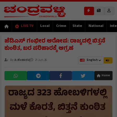
LIVE TV
Local
Crime
State
National
Inte
ಜೆಡಿಎಸ್ ಗಂಭೀರ ಆರೋಪ: ರಾಜ್ಯದಲ್ಲಿ ಬಿತ್ತನೆ
ಕುಂಠಿತ, ಬರ ಪರಿಹಾರಕ್ಕೆ ಆಗ್ರಹ
By
ಸಿ.ಹೆಂಜಾರಪ್ಪ
21 Jun, 26
Home