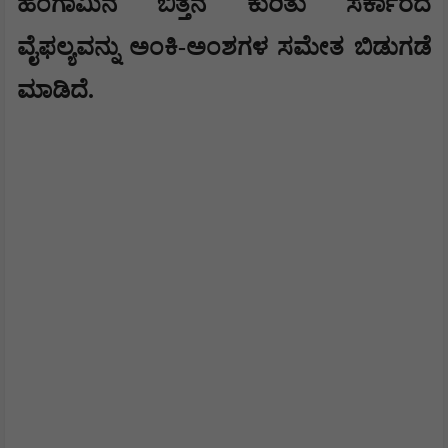
ಹಂಗಾಮಿನ ಬಿತ್ತನೆ ಕುರಿತು ಸರ್ಕಾರದ
ವೈಫಲ್ಯವನ್ನು ಅಂಕಿ-ಅಂಶಗಳ ಸಮೇತ ಬಿಡುಗಡೆ
ಮಾಡಿದೆ.