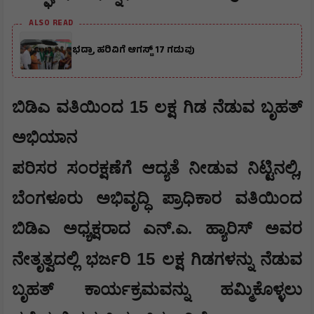
ALSO READ
ಭದ್ರಾ ಹರಿವಿಗೆ ಆಗಸ್ಟ್ 17 ಗಡುವು
15
ಬಿಡಿಎ ವತಿಯಿಂದ
ಲಕ್ಷ ಗಿಡ ನೆಡುವ ಬೃಹತ್
ಅಭಿಯಾನ
,
​ಪರಿಸರ ಸಂರಕ್ಷಣೆಗೆ ಆದ್ಯತೆ ನೀಡುವ ನಿಟ್ಟಿನಲ್ಲಿ
ಬೆಂಗಳೂರು ಅಭಿವೃದ್ಧಿ ಪ್ರಾಧಿಕಾರ ವತಿಯಿಂದ
ಬಿಡಿಎ ಅಧ್ಯಕ್ಷರಾದ ಎನ್‌.ಎ. ಹ್ಯಾರಿಸ್ ಅವರ
15
ನೇತೃತ್ವದಲ್ಲಿ ಭರ್ಜರಿ
ಲಕ್ಷ ಗಿಡಗಳನ್ನು ನೆಡುವ
ಬೃಹತ್ ಕಾರ್ಯಕ್ರಮವನ್ನು ಹಮ್ಮಿಕೊಳ್ಳಲು