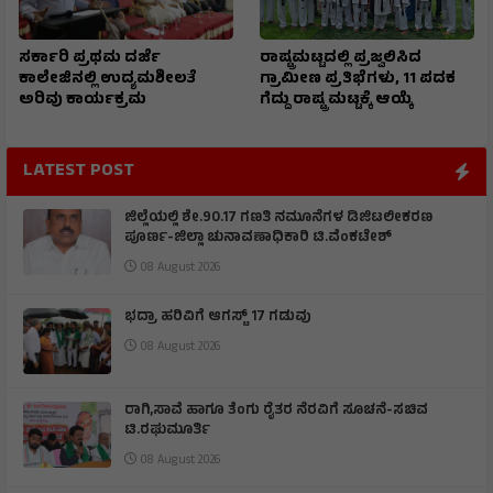
ಸರ್ಕಾರಿ ಪ್ರಥಮ ದರ್ಜೆ
ರಾಷ್ಟ್ರಮಟ್ಟದಲ್ಲಿ ಪ್ರಜ್ವಲಿಸಿದ
ಕಾಲೇಜಿನಲ್ಲಿ ಉದ್ಯಮಶೀಲತೆ
ಗ್ರಾಮೀಣ ಪ್ರತಿಭೆಗಳು, 11 ಪದಕ
ಅರಿವು ಕಾರ್ಯಕ್ರಮ
ಗೆದ್ದು ರಾಷ್ಟ್ರ ಮಟ್ಟಕ್ಕೆ ಆಯ್ಕೆ
LATEST POST
ಜಿಲ್ಲೆಯಲ್ಲಿ ಶೇ.90.17 ಗಣತಿ ನಮೂನೆಗಳ ಡಿಜಿಟಲೀಕರಣ
ಪೂರ್ಣ-ಜಿಲ್ಲಾ ಚುನಾವಣಾಧಿಕಾರಿ ಟಿ.ವೆಂಕಟೇಶ್
08 August 2026
ಭದ್ರಾ ಹರಿವಿಗೆ ಆಗಸ್ಟ್ 17 ಗಡುವು
08 August 2026
ರಾಗಿ,ಸಾವೆ ಹಾಗೂ ತೆಂಗು ರೈತರ ನೆರವಿಗೆ ಸೂಚನೆ-ಸಚಿವ
ಟಿ.ರಘುಮೂರ್ತಿ
08 August 2026