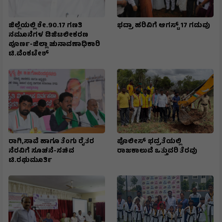
ಜಿಲ್ಲೆಯಲ್ಲಿ ಶೇ.90.17 ಗಣತಿ
ಭದ್ರಾ ಹರಿವಿಗೆ ಆಗಸ್ಟ್ 17 ಗಡುವು
ನಮೂನೆಗಳ ಡಿಜಿಟಲೀಕರಣ
ಪೂರ್ಣ-ಜಿಲ್ಲಾ ಚುನಾವಣಾಧಿಕಾರಿ
ಟಿ.ವೆಂಕಟೇಶ್
ರಾಗಿ,ಸಾವೆ ಹಾಗೂ ತೆಂಗು ರೈತರ
ಪೊಲೀಸ್ ಭದ್ರತೆಯಲ್ಲಿ
ನೆರವಿಗೆ ಸೂಚನೆ-ಸಚಿವ
ರಾಜಕಾಲುವೆ ಒತ್ತುವರಿ ತೆರವು
ಟಿ.ರಘುಮೂರ್ತಿ