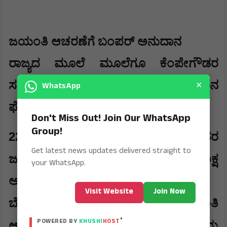
ಜಯಂತಿ ಆಚರಣೆಗೆ ಬಂಪರ್ ಅನುದಾನ
​ರಾಜ್ಯದ ಮೂಲೆ ಮೂಲೆಗೂ ಕೆಂಪೇಗೌಡರ
×
ಸಂದೇಶ ತಲುಪಿಸಲು ಸರ್ಕಾರ ಅನುದಾನ
WhatsApp
ಘೋಷಿಸಿದೆ.
Don't Miss Out! Join Our WhatsApp
Group!
​224
ವಿಧಾನಸಭಾ ಕ್ಷೇತ್ರಗಳಲ್ಲಿ ಕೆಂಪೇಗೌಡರ
Get latest news updates delivered straight to
1
ಜಯಂತಿ ಆಚರಣೆ ಮಾಡಲು ತಲಾ
ಲಕ್ಷ
your WhatsApp.
ಅನುದಾನ ಒದಗಿಸಲಾಗುವುದು.
Visit Website
Join Now
369
​ಬೆಂಗಳೂರಿನ
ವಾರ್ಡ್‌ಗಳಲ್ಲಿ ಜಯಂತಿ
®
POWERED BY
KHUSHI
HOST
1
ಆಚರಣೆಗಾಗಿ ತಲಾ
ಲಕ್ಷ ಅನುದಾನವನ್ನು