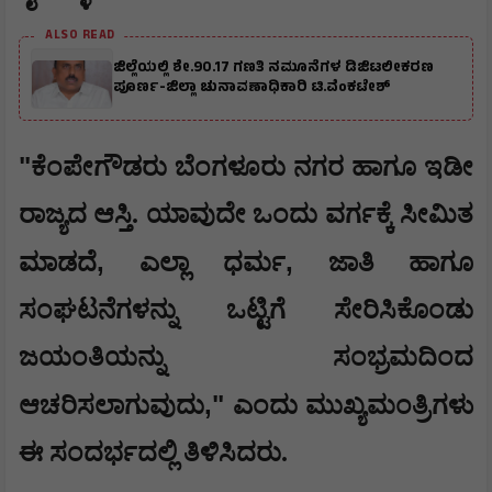
ALSO READ
ಜಿಲ್ಲೆಯಲ್ಲಿ ಶೇ.90.17 ಗಣತಿ ನಮೂನೆಗಳ ಡಿಜಿಟಲೀಕರಣ
ಪೂರ್ಣ-ಜಿಲ್ಲಾ ಚುನಾವಣಾಧಿಕಾರಿ ಟಿ.ವೆಂಕಟೇಶ್
​"
ಕೆಂಪೇಗೌಡರು ಬೆಂಗಳೂರು ನಗರ ಹಾಗೂ ಇಡೀ
ರಾಜ್ಯದ ಆಸ್ತಿ. ಯಾವುದೇ ಒಂದು ವರ್ಗಕ್ಕೆ ಸೀಮಿತ
,
,
ಮಾಡದೆ
ಎಲ್ಲಾ ಧರ್ಮ
ಜಾತಿ ಹಾಗೂ
ಸಂಘಟನೆಗಳನ್ನು ಒಟ್ಟಿಗೆ ಸೇರಿಸಿಕೊಂಡು
ಜಯಂತಿಯನ್ನು ಸಂಭ್ರಮದಿಂದ
,"
ಆಚರಿಸಲಾಗುವುದು
ಎಂದು ಮುಖ್ಯಮಂತ್ರಿಗಳು
ಈ ಸಂದರ್ಭದಲ್ಲಿ ತಿಳಿಸಿದರು.