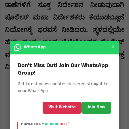
ಠಾಣೆಗಳಿಗೆ ಸೂಕ್ತ ನಿರ್ದೇಶನ ನೀಡುವುದಾಗಿ
ಪೊಲೀಸ್ ಮಹಾ ನಿರ್ದೇಶಕರು ಕೆಯುಡಬ್ಲೂಜೆ
ನಿಯೋಗಕ್ಕೆ ಭರವಸೆ ನೀಡಿದರು. ಸ್ಥಳದಲ್ಲಿಯೇ
ಹೆಚ್ಚು ದೂರು ಬಂದ ಜಿಲ್ಲೆಯೊಂದರ ಪೊಲೀಸ್
×
WhatsApp
ವರಿಷ್ಠಾಧಿಕಾರಿಗೆ ಪೋನ್ ಮಾಡಿ ಸೂಕ್ತ
Don't Miss Out! Join Our WhatsApp
ನಿರ್ದೇಶನವನ್ನೂ ನೀಡಿದರು.
Group!
Get latest news updates delivered straight to
your WhatsApp.
Visit Website
Join Now
®
POWERED BY
KHUSHI
HOST