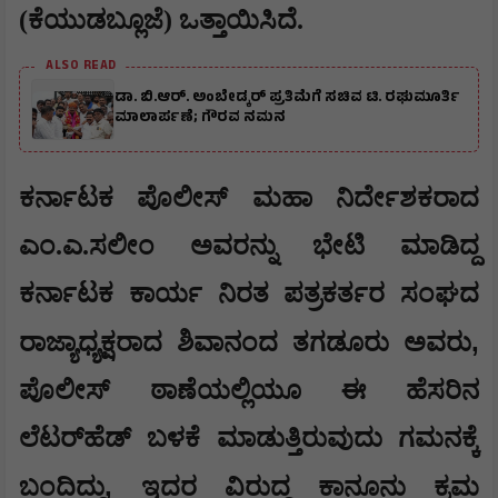
(ಕೆಯುಡಬ್ಲೂಜೆ) ಒತ್ತಾಯಿಸಿದೆ.
ALSO READ
ಡಾ. ಬಿ.ಆರ್. ಅಂಬೇಡ್ಕರ್ ಪ್ರತಿಮೆಗೆ ಸಚಿವ ಟಿ. ರಘುಮೂರ್ತಿ
ಮಾಲಾರ್ಪಣೆ; ಗೌರವ ನಮನ
ಕರ್ನಾಟಕ ಪೊಲೀಸ್ ಮಹಾ ನಿರ್ದೇಶಕರಾದ
ಎಂ.ಎ.ಸಲೀಂ ಅವರನ್ನು ಭೇಟಿ ಮಾಡಿದ್ದ
ಕರ್ನಾಟಕ ಕಾರ್ಯ ನಿರತ ಪತ್ರಕರ್ತರ ಸಂಘದ
,
ರಾಜ್ಯಾಧ್ಯಕ್ಷರಾದ ಶಿವಾನಂದ ತಗಡೂರು ಅವರು
ಪೊಲೀಸ್ ಠಾಣೆಯಲ್ಲಿಯೂ ಈ ಹೆಸರಿನ
ಲೆಟರ್‌ಹೆಡ್ ಬಳಕೆ ಮಾಡುತ್ತಿರುವುದು ಗಮನಕ್ಕೆ
,
ಬಂದಿದ್ದು
ಇದರ ವಿರುದ್ದ ಕಾನೂನು ಕ್ರಮ