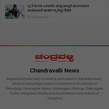
ಪ್ರತಿ ತಿಂಗಳ ಎರಡನೇ ಮತ್ತು ನಾಲ್ಕನೆ ಮಂಗಳವಾರ
ಆಯೋಜನೆ ಉಚಿತ ಗ್ಯಾಸ್ಟ್ರೋ ಶಿಬಿರ
08 August 2026
Chandravalli News
Regional Kannada Daily is a leading news paper in (Karnataka state).
Which is having large number of circulation in the districts of
Chitradurga, Davanagere, Bellary, Vijayanagara, Shimoga, Chikmagalur,
Tumkur, Bangalore, Simultaneously published in rural districts of
Bangalore