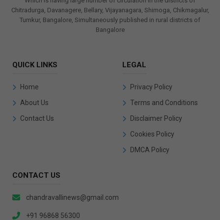
Which is having large number of circulation in the districts of
Chitradurga, Davanagere, Bellary, Vijayanagara, Shimoga, Chikmagalur,
Tumkur, Bangalore, Simultaneously published in rural districts of
Bangalore
QUICK LINKS
LEGAL
Home
Privacy Policy
About Us
Terms and Conditions
Contact Us
Disclaimer Policy
Cookies Policy
DMCA Policy
CONTACT US
chandravallinews@gmail.com
+91 96868 56300