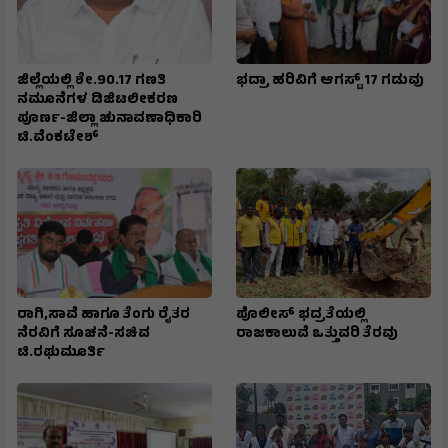
ಜಿಲ್ಲೆಯಲ್ಲಿ ಶೇ.90.17 ಗಣತಿ
ಭದ್ರಾ ಹರಿವಿಗೆ ಆಗಸ್ಟ್ 17 ಗಡುವು
ನಮೂನೆಗಳ ಡಿಜಿಟಲೀಕರಣ
ಪೂರ್ಣ-ಜಿಲ್ಲಾ ಚುನಾವಣಾಧಿಕಾರಿ
ಟಿ.ವೆಂಕಟೇಶ್
ರಾಗಿ,ಸಾವೆ ಹಾಗೂ ತೆಂಗು ರೈತರ
ಪೊಲೀಸ್ ಭದ್ರತೆಯಲ್ಲಿ
ನೆರವಿಗೆ ಸೂಚನೆ-ಸಚಿವ
ರಾಜಕಾಲುವೆ ಒತ್ತುವರಿ ತೆರವು
ಟಿ.ರಘುಮೂರ್ತಿ