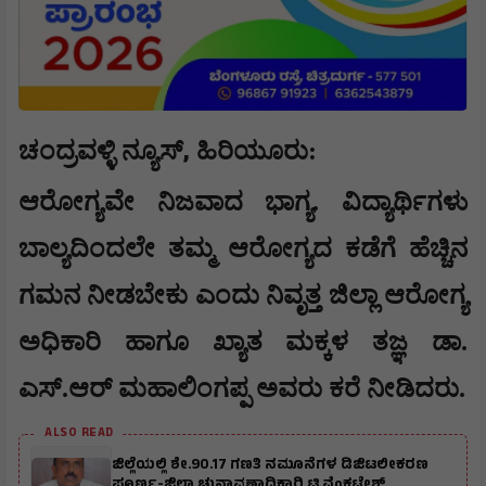
,
ಚಂದ್ರವಳ್ಳಿ ನ್ಯೂಸ್
ಹಿರಿಯೂರು:
ಆರೋಗ್ಯವೇ ನಿಜವಾದ ಭಾಗ್ಯ. ವಿದ್ಯಾರ್ಥಿಗಳು
ಬಾಲ್ಯದಿಂದಲೇ ತಮ್ಮ ಆರೋಗ್ಯದ ಕಡೆಗೆ ಹೆಚ್ಚಿನ
ಗಮನ ನೀಡಬೇಕು ಎಂದು ನಿವೃತ್ತ ಜಿಲ್ಲಾ ಆರೋಗ್ಯ
ಅಧಿಕಾರಿ ಹಾಗೂ ಖ್ಯಾತ ಮಕ್ಕಳ ತಜ್ಞ ಡಾ.
ಎಸ್.ಆರ್ ಮಹಾಲಿಂಗಪ್ಪ ಅವರು ಕರೆ ನೀಡಿದರು.
ALSO READ
ಜಿಲ್ಲೆಯಲ್ಲಿ ಶೇ.90.17 ಗಣತಿ ನಮೂನೆಗಳ ಡಿಜಿಟಲೀಕರಣ
ಪೂರ್ಣ-ಜಿಲ್ಲಾ ಚುನಾವಣಾಧಿಕಾರಿ ಟಿ.ವೆಂಕಟೇಶ್