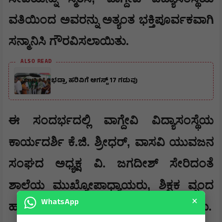
ವತಿಯಿಂದ ಅವರನ್ನು ಅತ್ಯಂತ ಭಕ್ತಿಪೂರ್ವಕವಾಗಿ
ಸನ್ಮಾನಿಸಿ ಗೌರವಿಸಲಾಯಿತು.
ALSO READ
ಭದ್ರಾ ಹರಿವಿಗೆ ಆಗಸ್ಟ್ 17 ಗಡುವು
ಈ ಸಂದರ್ಭದಲ್ಲಿ ವಾಗ್ದೇವಿ ವಿದ್ಯಾಸಂಸ್ಥೆಯ
,
ಕಾರ್ಯದರ್ಶಿ ಕೆ.ಜಿ. ಶ್ರೀಧರ್
ವಾಸವಿ ಯುವಜನ
ಸಂಘದ ಅಧ್ಯಕ್ಷ ವಿ. ಜಗದೀಶ್ ಸೇರಿದಂತೆ
,
ಶಾಲೆಯ ಮುಖ್ಯೋಪಾಧ್ಯಾಯರು
ಶಿಕ್ಷಕ ವೃಂದ
×
WhatsApp
ಹಾಗೂ ನೂರಾರು ವಿದ್ಯಾರ್ಥಿಗಳು ಉಪಸ್ಥಿತರಿದ್ದರು.