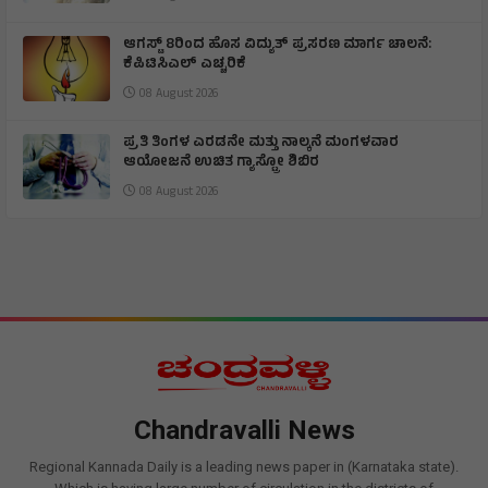
ಆಗಸ್ಟ್ 8ರಿಂದ ಹೊಸ ವಿದ್ಯುತ್ ಪ್ರಸರಣ ಮಾರ್ಗ ಚಾಲನೆ:
ಕೆಪಿಟಿಸಿಎಲ್ ಎಚ್ಚರಿಕೆ
08 August 2026
ಪ್ರತಿ ತಿಂಗಳ ಎರಡನೇ ಮತ್ತು ನಾಲ್ಕನೆ ಮಂಗಳವಾರ
ಆಯೋಜನೆ ಉಚಿತ ಗ್ಯಾಸ್ಟ್ರೋ ಶಿಬಿರ
08 August 2026
Chandravalli News
Regional Kannada Daily is a leading news paper in (Karnataka state).