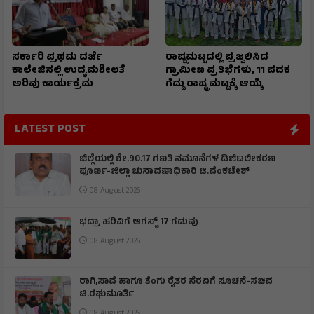
ಸರ್ಕಾರಿ ಪ್ರಥಮ ದರ್ಜೆ
ರಾಷ್ಟ್ರಮಟ್ಟದಲ್ಲಿ ಪ್ರಜ್ವಲಿಸಿದ
ಕಾಲೇಜಿನಲ್ಲಿ ಉದ್ಯಮಶೀಲತೆ
ಗ್ರಾಮೀಣ ಪ್ರತಿಭೆಗಳು, 11 ಪದಕ
ಅರಿವು ಕಾರ್ಯಕ್ರಮ
ಗೆದ್ದು ರಾಷ್ಟ್ರ ಮಟ್ಟಕ್ಕೆ ಆಯ್ಕೆ
LATEST POST
ಜಿಲ್ಲೆಯಲ್ಲಿ ಶೇ.90.17 ಗಣತಿ ನಮೂನೆಗಳ ಡಿಜಿಟಲೀಕರಣ
ಪೂರ್ಣ-ಜಿಲ್ಲಾ ಚುನಾವಣಾಧಿಕಾರಿ ಟಿ.ವೆಂಕಟೇಶ್
08 August 2026
ಭದ್ರಾ ಹರಿವಿಗೆ ಆಗಸ್ಟ್ 17 ಗಡುವು
08 August 2026
ರಾಗಿ,ಸಾವೆ ಹಾಗೂ ತೆಂಗು ರೈತರ ನೆರವಿಗೆ ಸೂಚನೆ-ಸಚಿವ
ಟಿ.ರಘುಮೂರ್ತಿ