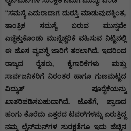
ಲೈನ್‌ಮನ್‌ಗಳ ಸುರಕ್ಷತೆ ನಮಗೆ ಮುಖ್ಯ: ಎಂಡಿ
"
,
ಸಮಸ್ಯೆ ಎದುರಾದಾಗ ದುರಸ್ತಿ ಮಾಡುವುದಕ್ಕಿಂತ
ತಾಂತ್ರಿಕ ಸಮಸ್ಯೆ ಬರುವ ಮುನ್ನವೇ
ಎಚ್ಚೆತ್ತುಕೊಂಡು ಮುನ್ನೆಚ್ಚರಿಕೆ ವಹಿಸುವ ನಿಟ್ಟಿನಲ್ಲಿ
ಈ ಹೊಸ ವ್ಯವಸ್ಥೆ ಜಾರಿಗೆ ತರಲಾಗಿದೆ. ಇದರಿಂದ
,
ರಾಜ್ಯದ ರೈತರು
ಕೈಗಾರಿಕೆಗಳು ಮತ್ತು
ಸಾರ್ವಜನಿಕರಿಗೆ ನಿರಂತರ ಹಾಗೂ ಗುಣಮಟ್ಟದ
ವಿದ್ಯುತ್ ಪೂರೈಕೆಯನ್ನು
,
ಖಾತರಿಪಡಿಸಬಹುದಾಗಿದೆ. ಜೊತೆಗೆ
ಪ್ರಾಣದ
ಹಂಗು ತೊರೆದು ಎತ್ತರದ ಟವರ್‌ಗಳನ್ನು ಏರುತ್ತಿದ್ದ
ನಮ್ಮ ಲೈನ್‌ಮನ್‌ಗಳ ಸುರಕ್ಷತೆಗೂ ಇದು ಹೆಚ್ಚಿನ