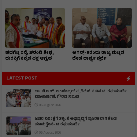
ಹದಗೆಟ್ಟ ರಸ್ತೆ, ಚರಂಡಿ ಶೀಘ್ರ
ಆಗಸ್ಟ್-9ರಂದು ರಾಜ್ಯ ಮಟ್ಟದ
ದುರಸ್ತಿಗೆ ಕನ್ನಡ ಪಕ್ಷ ಆಗ್ರಹ
ದೇಹ ದಾರ್ಢ್ಯ ಸ್ಪರ್ಧೆ
LATEST POST
ಡಾ. ಬಿ.ಆರ್. ಅಂಬೇಡ್ಕರ್ ಪ್ರತಿಮೆಗೆ ಸಚಿವ ಟಿ. ರಘುಮೂರ್ತಿ
ಮಾಲಾರ್ಪಣೆ; ಗೌರವ ನಮನ
06 August 2026
ಜನರ ನಿರೀಕ್ಷೆಗೆ ತಕ್ಕಂತೆ ಅಭಿವೃದ್ದಿಗೆ ಪೂರಕವಾಗಿ ಕೆಲಸ
ಮಾಡುತ್ತೇನೆ- ಟಿ.ರಘುಮೂರ್ತಿ
06 August 2026