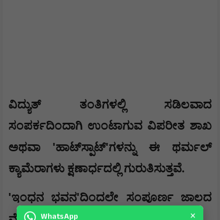
ವಿದ್ಯುತ್ ತಂತಿಗಳಲ್ಲಿ ಸಡಿಲವಾದ
ಸಂಪರ್ಕದಿಂದಾಗಿ ಉಂಟಾಗುವ ವಿಪರೀತ ಶಾಖ
'
'
ಅಥವಾ
ಹಾಟ್‌ಸ್ಪಾಟ್‌
ಗಳನ್ನು ಈ ಥರ್ಮಲ್
ಕ್ಯಾಮೆರಾಗಳು ಕ್ಷಣಾರ್ಧದಲ್ಲಿ ಗುರುತಿಸುತ್ತವೆ.
'
'
ಇಂಧನ ಭವನ
ದಿಂದಲೇ ಸಂಪೂರ್ಣ ಜಾಲದ
×
WhatsApp
ಮೇಲ್ವಿಚಾರಣೆ: