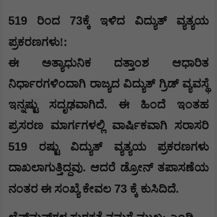
519
73
ರಿಂದ
ಕ್ಕೆ ಇಳಿದ ವಿದ್ಯುತ್ ವ್ಯತ್ಯಯ
:
ಪ್ರಕರಣಗಳು!
ಈ ಅತ್ಯಾಧುನಿಕ ದತ್ತಾಂಶ ಆಧಾರಿತ
ನಿರ್ಧಾರಗಳಿಂದಾಗಿ ರಾಜ್ಯದ ವಿದ್ಯುತ್ ಗ್ರಿಡ್ ವ್ಯವಸ್ಥೆ
ಇನ್ನಷ್ಟು ಸದೃಢವಾಗಿದೆ. ಈ ಹಿಂದೆ ಇಂತಹ
ಪ್ರಸರಣ ಮಾರ್ಗಗಳಲ್ಲಿ ವಾರ್ಷಿಕವಾಗಿ ಸರಾಸರಿ
519
ರಷ್ಟು ವಿದ್ಯುತ್ ವ್ಯತ್ಯಯ ಪ್ರಕರಣಗಳು
ದಾಖಲಾಗುತ್ತಿದ್ದವು. ಆದರೆ ಡ್ರೋನ್ ತಪಾಸಣೆಯ
73
ನಂತರ ಈ ಸಂಖ್ಯೆ ಕೇವಲ
ಕ್ಕೆ ಕುಸಿದಿದೆ.