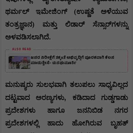
ಥರ್ಮಲ್ ಇಮೇಜಿಂಗ್ (ಉಷ್ಣತೆ ಅಳೆಯುವ
ತಂತ್ರಜ್ಞಾನ) ಮತ್ತು ಲಿಡಾರ್ ಸೆನ್ಸಾರ್‌ಗಳನ್ನು
ಅಳವಡಿಸಲಾಗಿದೆ.
ALSO READ
ಜನರ ನಿರೀಕ್ಷೆಗೆ ತಕ್ಕಂತೆ ಅಭಿವೃದ್ದಿಗೆ ಪೂರಕವಾಗಿ ಕೆಲಸ
ಮಾಡುತ್ತೇನೆ- ಟಿ.ರಘುಮೂರ್ತಿ
ಮನುಷ್ಯರು ಸುಲಭವಾಗಿ ತಲುಪಲು ಸಾಧ್ಯವಿಲ್ಲದ
,
ದಟ್ಟವಾದ ಅರಣ್ಯಗಳು
ಕಡಿದಾದ ಗುಡ್ಡಗಾಡು
ಪ್ರದೇಶಗಳು ಹಾಗೂ ಜನನಿಬಿಡ ನಗರ
ಪ್ರದೇಶಗಳಲ್ಲಿ ಹಾದು ಹೋಗಿರುವ ಬೃಹತ್