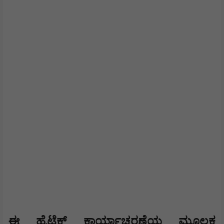
ಈ ಹೈಟೆಕ್ ಕಾರ್ಯಾಚರಣೆಯ ಮೂಲಕ