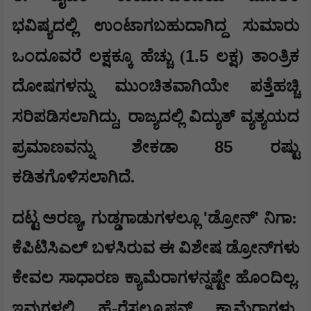
ಭವಿಷ್ಯದಲ್ಲಿ ಉಂಟಾಗಬಹುದಾಗಿದ್ದ ಸುಮಾರು
1.5
ಒಂದೂವರೆ ಲಕ್ಷಕ್ಕೂ ಹೆಚ್ಚು (
ಲಕ್ಷ) ತಾಂತ್ರಿಕ
ದೋಷಗಳನ್ನು ಮುಂಚಿತವಾಗಿಯೇ ಪತ್ತೆಹಚ್ಚಿ
,
ಸರಿಪಡಿಸಲಾಗಿದ್ದು
ರಾಜ್ಯದಲ್ಲಿ ವಿದ್ಯುತ್ ವ್ಯತ್ಯಯದ
85
ಪ್ರಮಾಣವನ್ನು ಶೇಕಡಾ
ರಷ್ಟು
ಕಡಿತಗೊಳಿಸಲಾಗಿದೆ.
,
'
'
ದಟ್ಟ ಅರಣ್ಯ
ಗುಡ್ಡಗಾಡುಗಳಲ್ಲೂ
ಡ್ರೋನ್
ನಿಗಾ:
ಕೆಪಿಟಿಸಿಎಲ್ ಬಳಸಿರುವ ಈ ವಿಶೇಷ ಡ್ರೋನ್‌ಗಳು
ಕೇವಲ ಸಾಧಾರಣ ಕ್ಯಾಮೆರಾಗಳನ್ನಷ್ಟೇ ಹೊಂದಿಲ್ಲ.
,
ಇವುಗಳಲ್ಲಿ ಹೈ-ರೆಸಲ್ಯೂಷನ್ ಕ್ಯಾಮೆರಾಗಳು