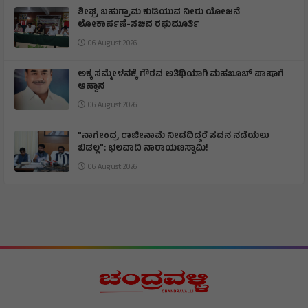
ಶೀಘ್ರ ಬಹುಗ್ರಾಮ ಕುಡಿಯುವ ನೀರು ಯೋಜನೆ
ಲೋಕಾರ್ಪಣೆ-ಸಚಿವ ರಘುಮೂರ್ತಿ
06 August 2026
ಅಕ್ಕ ಸಮ್ಮೇಳನಕ್ಕೆ ಗೌರವ ಅತಿಥಿಯಾಗಿ ಮಹಬೂಬ್ ಪಾಷಾಗೆ
ಆಹ್ವಾನ
06 August 2026
"ನಾಗೇಂದ್ರ ರಾಜೀನಾಮೆ ನೀಡದಿದ್ದರೆ ಸದನ ನಡೆಯಲು
ಬಿಡಲ್ಲ": ಛಲವಾದಿ ನಾರಾಯಣಸ್ವಾಮಿ!
06 August 2026