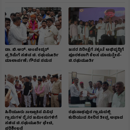
ಡಾ. ಬಿ.ಆರ್. ಅಂಬೇಡ್ಕರ್
ಜನರ ನಿರೀಕ್ಷೆಗೆ ತಕ್ಕಂತೆ ಅಭಿವೃದ್ದಿಗೆ
ಪ್ರತಿಮೆಗೆ ಸಚಿವ ಟಿ. ರಘುಮೂರ್ತಿ
ಪೂರಕವಾಗಿ ಕೆಲಸ ಮಾಡುತ್ತೇನೆ-
ಮಾಲಾರ್ಪಣೆ; ಗೌರವ ನಮನ
ಟಿ.ರಘುಮೂರ್ತಿ
ಹಿರಿಯೂರು ತಾಲ್ಲೂಕಿನ ವಿವಿಧ
ರಘುನಾಥಪುರ ಗ್ರಾಮದಲ್ಲಿ
ಗ್ರಾಮಗಳ ರೈತರ ಜಮೀನುಗಳಿಗೆ
ಕುಡಿಯುವ ನೀರಿನ ತೀವ್ರ ಅಭಾವ
ಸಚಿವ ಟಿ.ರಘುಮೂರ್ತಿ ಭೇಟಿ,
ಪರಿಶೀಲನೆ