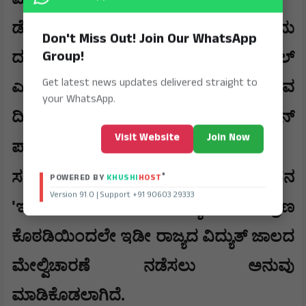
ಡ್ರೋನ್‌ಗಳು ಸಂಗ್ರಹಿಸುವ ಪ್ರತಿಯೊಂದು
Don't Miss Out! Join Our WhatsApp
Group!
ದತ್ತಾಂಶವೂ ನೇರವಾಗಿ ಕೆಪಿಟಿಸಿಎಲ್
Get latest news updates delivered straight to
ಎಂಜಿನಿಯರ್‌ಗಳಿಗೆ ಲಭ್ಯವಾಗುತ್ತಿದೆ. ಮುಂಬರುವ
your WhatsApp.
'
ದಿನಗಳಲ್ಲಿ ಈ ವ್ಯವಸ್ಥೆಯು
ಡಿಜಿಟಲ್ ಟ್ವಿನ್
Visit Website
Join Now
'
ಪ್ಲಾಟ್‌ಫಾರ್ಮ್
ನೊಂದಿಗೆ
,
ಸಂಯೋಜನೆಗೊಳ್ಳಲಿದ್ದು
ಬೆಂಗಳೂರಿನ ನೂತನ
®
POWERED BY
KHUSHI
HOST
Version 91.0 | Support +91 90603 29333
'
'
ಇಂಧನ ಭವನ
ದ ಮುಖ್ಯ ನಿಯಂತ್ರಣ
ಕೊಠಡಿಯಿಂದಲೇ ಇಡೀ ರಾಜ್ಯದ ವಿದ್ಯುತ್ ಜಾಲದ
ಮೇಲ್ವಿಚಾರಣೆ ನಡೆಸಲು ಅನುವು
ಮಾಡಿಕೊಡಲಾಗಿದೆ.