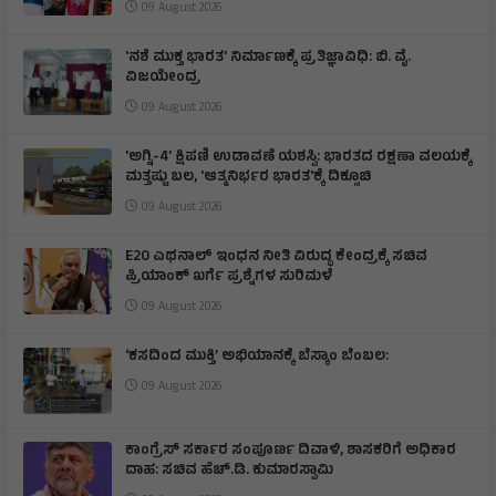
09 August 2026
'ನಶೆ ಮುಕ್ತ ಭಾರತ' ನಿರ್ಮಾಣಕ್ಕೆ ಪ್ರತಿಜ್ಞಾವಿಧಿ: ಬಿ. ವೈ.
ವಿಜಯೇಂದ್ರ
09 August 2026
'ಅಗ್ನಿ-4' ಕ್ಷಿಪಣಿ ಉಡಾವಣೆ ಯಶಸ್ವಿ: ಭಾರತದ ರಕ್ಷಣಾ ವಲಯಕ್ಕೆ
ಮತ್ತಷ್ಟು ಬಲ, 'ಆತ್ಮನಿರ್ಭರ ಭಾರತ'ಕ್ಕೆ ದಿಕ್ಸೂಚಿ
09 August 2026
E20 ಎಥನಾಲ್ ಇಂಧನ ನೀತಿ ವಿರುದ್ಧ ಕೇಂದ್ರಕ್ಕೆ ಸಚಿವ
ಪ್ರಿಯಾಂಕ್ ಖರ್ಗೆ ಪ್ರಶ್ನೆಗಳ ಸುರಿಮಳೆ
09 August 2026
‘ಕಸದಿಂದ ಮುಕ್ತಿ’ ಅಭಿಯಾನಕ್ಕೆ ಬೆಸ್ಕಾಂ ಬೆಂಬಲ:
09 August 2026
ಕಾಂಗ್ರೆಸ್ ಸರ್ಕಾರ ಸಂಪೂರ್ಣ ದಿವಾಳಿ, ಶಾಸಕರಿಗೆ ಅಧಿಕಾರ
ದಾಹ: ಸಚಿವ ಹೆಚ್.ಡಿ. ಕುಮಾರಸ್ವಾಮಿ