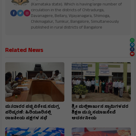
(Karnataka state). Which is having large number of
circulation in the districts of Chitradurga,
Davanagere, Bellary, Vijayanagara, Shimoga,
Chikmagalur, Tumkur, Bangalore, Simultaneously
published in rural districts of Bangalore
Related News
ಮತದಾರರ ಪಟ್ಟಿ ವಿಶೇಷ ಸಮಗ್ರ
ಶ್ರೀ ಮಲ್ಲಿಕಾರ್ಜುನ ಸ್ವಾಮಿಗಳವರ
ಪರಿಷ್ಕರಣೆ: ಹಿರಿಯೂರಿನಲ್ಲಿ
ಶಿಕ್ಷಣ ಮತ್ತು ಸಮಾಜಸೇವೆ
ರಾಜಕೀಯ ಪಕ್ಷಗಳ ಸಭೆ
ಆದರ್ಶನೀಯ