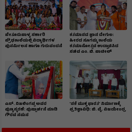
ಬೇತೂರುಪಾಳ್ಯ ಸರ್ಕಾರಿ
ಶತಮಾನದ ಜ್ಞಾನ ದೇಗುಲ:
ಪ್ರೌಢಶಾಲೆಯಲ್ಲಿ ವಿದ್ಯಾರ್ಥಿಗಳ
ಹೀರದ ಸೂಗಮ್ಮ ಶಾಲೆಯ
ಪುನರ್ಮಿಲನ ಹಾಗೂ ಗುರುವಂದನೆ
ಶತಮಾನೋತ್ಸವ ಉದ್ಘಾಟಿಸಿದ
ಸಚಿವ ಎಂ. ಬಿ. ಪಾಟೀಲ್
ಎಸ್. ನಿಜಲಿಂಗಪ್ಪ ಅವರ
'ನಶೆ ಮುಕ್ತ ಭಾರತ' ನಿರ್ಮಾಣಕ್ಕೆ
ಪುಣ್ಯಸ್ಮರಣೆ: ಪುಷ್ಪಾರ್ಚನೆ ಮಾಡಿ
ಪ್ರತಿಜ್ಞಾವಿಧಿ: ಬಿ. ವೈ. ವಿಜಯೇಂದ್ರ
ಗೌರವ ನಮನ​