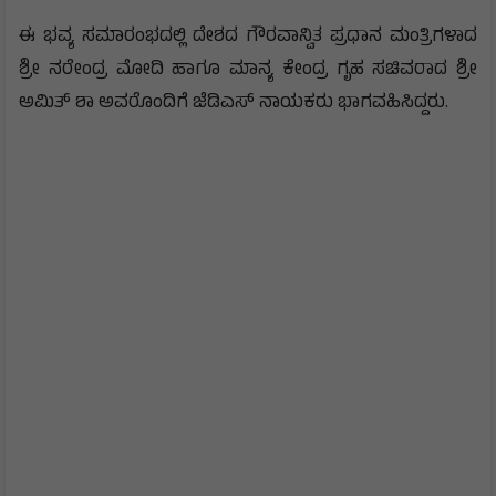
ಈ ಭವ್ಯ ಸಮಾರಂಭದಲ್ಲಿ ದೇಶದ ಗೌರವಾನ್ವಿತ ಪ್ರಧಾನ ಮಂತ್ರಿಗಳಾದ
ಶ್ರೀ ನರೇಂದ್ರ ಮೋದಿ ಹಾಗೂ ಮಾನ್ಯ ಕೇಂದ್ರ ಗೃಹ ಸಚಿವರಾದ ಶ್ರೀ
ಅಮಿತ್ ಶಾ ಅವರೊಂದಿಗೆ ಜೆಡಿಎಸ್ ನಾಯಕರು ಭಾಗವಹಿಸಿದ್ದರು.