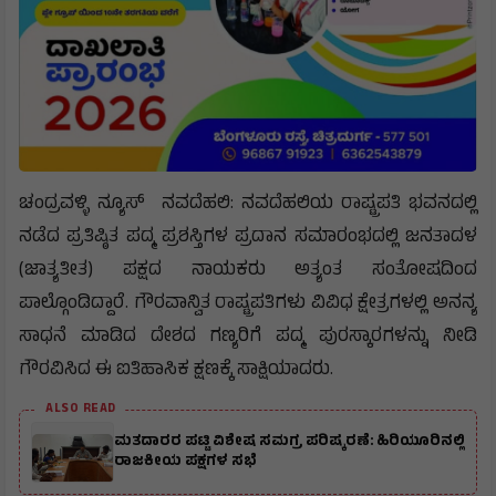
ಚಂದ್ರವಳ್ಳಿ ನ್ಯೂಸ್ ನವದೆಹಲಿ: ನವದೆಹಲಿಯ ರಾಷ್ಟ್ರಪತಿ ಭವನದಲ್ಲಿ
ನಡೆದ ಪ್ರತಿಷ್ಠಿತ ಪದ್ಮ ಪ್ರಶಸ್ತಿಗಳ ಪ್ರದಾನ ಸಮಾರಂಭದಲ್ಲಿ ಜನತಾದಳ
(ಜಾತ್ಯತೀತ) ಪಕ್ಷದ ನಾಯಕರು ಅತ್ಯಂತ ಸಂತೋಷದಿಂದ
ಪಾಲ್ಗೊಂಡಿದ್ದಾರೆ. ಗೌರವಾನ್ವಿತ ರಾಷ್ಟ್ರಪತಿಗಳು ವಿವಿಧ ಕ್ಷೇತ್ರಗಳಲ್ಲಿ ಅನನ್ಯ
ಸಾಧನೆ ಮಾಡಿದ ದೇಶದ ಗಣ್ಯರಿಗೆ ಪದ್ಮ ಪುರಸ್ಕಾರಗಳನ್ನು ನೀಡಿ
ಗೌರವಿಸಿದ ಈ ಐತಿಹಾಸಿಕ ಕ್ಷಣಕ್ಕೆ ಸಾಕ್ಷಿಯಾದರು.
ALSO READ
ಮತದಾರರ ಪಟ್ಟಿ ವಿಶೇಷ ಸಮಗ್ರ ಪರಿಷ್ಕರಣೆ: ಹಿರಿಯೂರಿನಲ್ಲಿ
ರಾಜಕೀಯ ಪಕ್ಷಗಳ ಸಭೆ