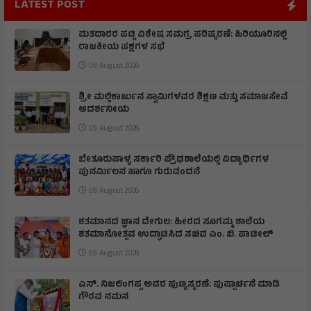
LATEST POST
ಮತದಾರರ ಪಟ್ಟಿ ವಿಶೇಷ ಸಮಗ್ರ ಪರಿಷ್ಕರಣೆ: ಹಿರಿಯೂರಿನಲ್ಲಿ
ರಾಜಕೀಯ ಪಕ್ಷಗಳ ಸಭೆ
09 August 2026
ಶ್ರೀ ಮಲ್ಲಿಕಾರ್ಜುನ ಸ್ವಾಮಿಗಳವರ ಶಿಕ್ಷಣ ಮತ್ತು ಸಮಾಜಸೇವೆ
ಆದರ್ಶನೀಯ
09 August 2026
ಬೇತೂರುಪಾಳ್ಯ ಸರ್ಕಾರಿ ಪ್ರೌಢಶಾಲೆಯಲ್ಲಿ ವಿದ್ಯಾರ್ಥಿಗಳ
ಪುನರ್ಮಿಲನ ಹಾಗೂ ಗುರುವಂದನೆ
09 August 2026
ಶತಮಾನದ ಜ್ಞಾನ ದೇಗುಲ: ಹೀರದ ಸೂಗಮ್ಮ ಶಾಲೆಯ
ಶತಮಾನೋತ್ಸವ ಉದ್ಘಾಟಿಸಿದ ಸಚಿವ ಎಂ. ಬಿ. ಪಾಟೀಲ್
09 August 2026
ಎಸ್. ನಿಜಲಿಂಗಪ್ಪ ಅವರ ಪುಣ್ಯಸ್ಮರಣೆ: ಪುಷ್ಪಾರ್ಚನೆ ಮಾಡಿ
ಗೌರವ ನಮನ​