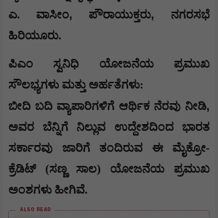
,
,
ಎ. ವಾಸೀಂ
ಪೌರಾಯುಕ್ತರು
ನಗರಸಭೆ
ಹಿರಿಯೂರು.
ಪಿಎಂ ಸ್ವನಿಧಿ ಯೋಜನೆಯ ಪ್ರಮುಖ
ಸೌಲಭ್ಯಗಳು ಮತ್ತು ಅರ್ಹತೆಗಳು:
,
ಬೀದಿ ಬದಿ ವ್ಯಾಪಾರಿಗಳಿಗೆ ಆರ್ಥಿಕ ನೆರವು ನೀಡಿ
ಅವರ ಬೆನ್ನಿಗೆ ನಿಲ್ಲುವ ಉದ್ದೇಶದಿಂದ ಭಾರತ
ಸರ್ಕಾರವು ಜಾರಿಗೆ ತಂದಿರುವ ಈ ಮೈಕ್ರೋ-
ಕ್ರೆಡಿಟ್ (ಸಣ್ಣ ಸಾಲ) ಯೋಜನೆಯ ಪ್ರಮುಖ
ಅಂಶಗಳು ಹೀಗಿವೆ.
ALSO READ