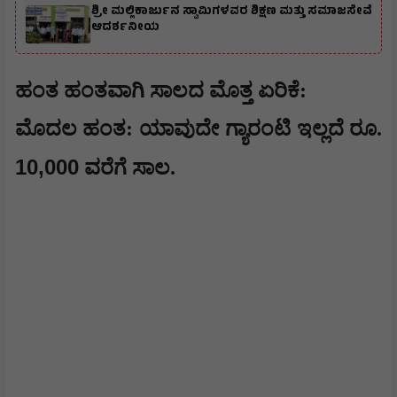
ಶ್ರೀ ಮಲ್ಲಿಕಾರ್ಜುನ ಸ್ವಾಮಿಗಳವರ ಶಿಕ್ಷಣ ಮತ್ತು ಸಮಾಜಸೇವೆ
ಆದರ್ಶನೀಯ
ಹಂತ ಹಂತವಾಗಿ ಸಾಲದ ಮೊತ್ತ ಏರಿಕೆ:
ಮೊದಲ ಹಂತ: ಯಾವುದೇ ಗ್ಯಾರಂಟಿ ಇಲ್ಲದೆ ರೂ.
10,000
ವರೆಗೆ ಸಾಲ.