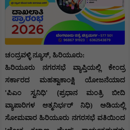
ಚಂದ್ರವಳ್ಳಿ ನ್ಯೂಸ್, ಹಿರಿಯೂರು:
ಹಿರಿಯೂರು ನಗರಸಭೆ ವ್ಯಾಪ್ತಿಯಲ್ಲಿ ಕೇಂದ್ರ
ಸರ್ಕಾರದ ಮಹತ್ವಾಕಾಂಕ್ಷಿ ಯೋಜನೆಯಾದ
'
' (
ಪಿಎಂ ಸ್ವನಿಧಿ
ಪ್ರಧಾನ ಮಂತ್ರಿ ಬೀದಿ
ವ್ಯಾಪಾರಿಗಳ ಆತ್ಮನಿರ್ಭರ್ ನಿಧಿ) ಅಡಿಯಲ್ಲಿ
ಸೋಮವಾರ ಹಿರಿಯೂರು ನಗರಸಭೆ ವತಿಯಿಂದ