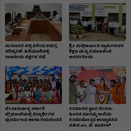
ಮತದಾರರ ಪಟ್ಟಿ ವಿಶೇಷ ಸಮಗ್ರ
ಶ್ರೀ ಮಲ್ಲಿಕಾರ್ಜುನ ಸ್ವಾಮಿಗಳವರ
ಪರಿಷ್ಕರಣೆ: ಹಿರಿಯೂರಿನಲ್ಲಿ
ಶಿಕ್ಷಣ ಮತ್ತು ಸಮಾಜಸೇವೆ
ರಾಜಕೀಯ ಪಕ್ಷಗಳ ಸಭೆ
ಆದರ್ಶನೀಯ
ಬೇತೂರುಪಾಳ್ಯ ಸರ್ಕಾರಿ
ಶತಮಾನದ ಜ್ಞಾನ ದೇಗುಲ:
ಪ್ರೌಢಶಾಲೆಯಲ್ಲಿ ವಿದ್ಯಾರ್ಥಿಗಳ
ಹೀರದ ಸೂಗಮ್ಮ ಶಾಲೆಯ
ಪುನರ್ಮಿಲನ ಹಾಗೂ ಗುರುವಂದನೆ
ಶತಮಾನೋತ್ಸವ ಉದ್ಘಾಟಿಸಿದ
ಸಚಿವ ಎಂ. ಬಿ. ಪಾಟೀಲ್