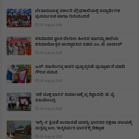
ಬೇತೂರುಪಾಳ್ಯ ಸರ್ಕಾರಿ ಪ್ರೌಢಶಾಲೆಯಲ್ಲಿ ವಿದ್ಯಾರ್ಥಿಗಳ
ಪುನರ್ಮಿಲನ ಹಾಗೂ ಗುರುವಂದನೆ
09 August 2026
ಶತಮಾನದ ಜ್ಞಾನ ದೇಗುಲ: ಹೀರದ ಸೂಗಮ್ಮ ಶಾಲೆಯ
ಶತಮಾನೋತ್ಸವ ಉದ್ಘಾಟಿಸಿದ ಸಚಿವ ಎಂ. ಬಿ. ಪಾಟೀಲ್
09 August 2026
ಎಸ್. ನಿಜಲಿಂಗಪ್ಪ ಅವರ ಪುಣ್ಯಸ್ಮರಣೆ: ಪುಷ್ಪಾರ್ಚನೆ ಮಾಡಿ
ಗೌರವ ನಮನ​
09 August 2026
'ನಶೆ ಮುಕ್ತ ಭಾರತ' ನಿರ್ಮಾಣಕ್ಕೆ ಪ್ರತಿಜ್ಞಾವಿಧಿ: ಬಿ. ವೈ.
ವಿಜಯೇಂದ್ರ
09 August 2026
'ಅಗ್ನಿ-4' ಕ್ಷಿಪಣಿ ಉಡಾವಣೆ ಯಶಸ್ವಿ: ಭಾರತದ ರಕ್ಷಣಾ ವಲಯಕ್ಕೆ
ಮತ್ತಷ್ಟು ಬಲ, 'ಆತ್ಮನಿರ್ಭರ ಭಾರತ'ಕ್ಕೆ ದಿಕ್ಸೂಚಿ
09 August 2026