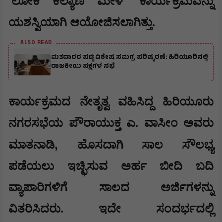
'
'
ಲೋಕ ಕಲ್ಯಾಣ ಮೇಳ
ಕಾರ್ಯಕ್ರಮವನ್ನು
ಯಶಸ್ವಿಯಾಗಿ ಆಯೋಜಿಸಲಾಗಿತ್ತು.
ALSO READ
ಮತದಾರರ ಪಟ್ಟಿ ವಿಶೇಷ ಸಮಗ್ರ ಪರಿಷ್ಕರಣೆ: ಹಿರಿಯೂರಿನಲ್ಲಿ
ರಾಜಕೀಯ ಪಕ್ಷಗಳ ಸಭೆ
ಕಾರ್ಯಕ್ರಮದ ನೇತೃತ್ವ ವಹಿಸಿದ್ದ ಹಿರಿಯೂರು
ನಗರಸಭೆಯ ಪೌರಾಯುಕ್ತ ಎ. ವಾಸೀಂ ಅವರು
,
ಮಾತನಾಡಿ
ಹೊಸದಾಗಿ ಸಾಲ ಸೌಲಭ್ಯ
ಪಡೆಯಲು ಇಚ್ಛಿಸುವ ಅರ್ಹ ಬೀದಿ ಬದಿ
ವ್ಯಾಪಾರಿಗಳಿಗೆ ಸಾಲದ ಅರ್ಜಿಗಳನ್ನು
ವಿತರಿಸಿದರು. ಇದೇ ಸಂದರ್ಭದಲ್ಲಿ