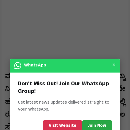
×
WhatsApp
ಮುಂದಿನ ಹಂತಗಳು: ಮೊದಲ ಸಾಲವನ್ನು
Don't Miss Out! Join Our WhatsApp
, 2
ನಿಗದಿತ ಅವಧಿಯಲ್ಲಿ ಮರುಪಾವತಿಸಿದರೆ
ನೇ
Group!
20,000
3
ಹಂತದಲ್ಲಿ ರೂ.
ಹಾಗೂ
ನೇ ಹಂತದಲ್ಲಿ
Get latest news updates delivered straight to
your WhatsApp.
50,000
ರೂ.
ವರೆಗೆ ದೊಡ್ಡ ಮೊತ್ತದ ಸಾಲ
Visit Website
Join Now
ಸೌಲಭ್ಯ.