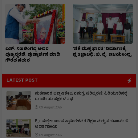
ಎಸ್. ನಿಜಲಿಂಗಪ್ಪ ಅವರ
'ನಶೆ ಮುಕ್ತ ಭಾರತ' ನಿರ್ಮಾಣಕ್ಕೆ
ಪುಣ್ಯಸ್ಮರಣೆ: ಪುಷ್ಪಾರ್ಚನೆ ಮಾಡಿ
ಪ್ರತಿಜ್ಞಾವಿಧಿ: ಬಿ. ವೈ. ವಿಜಯೇಂದ್ರ
ಗೌರವ ನಮನ​
LATEST POST
ಮತದಾರರ ಪಟ್ಟಿ ವಿಶೇಷ ಸಮಗ್ರ ಪರಿಷ್ಕರಣೆ: ಹಿರಿಯೂರಿನಲ್ಲಿ
ರಾಜಕೀಯ ಪಕ್ಷಗಳ ಸಭೆ
09 August 2026
ಶ್ರೀ ಮಲ್ಲಿಕಾರ್ಜುನ ಸ್ವಾಮಿಗಳವರ ಶಿಕ್ಷಣ ಮತ್ತು ಸಮಾಜಸೇವೆ
ಆದರ್ಶನೀಯ
09 August 2026