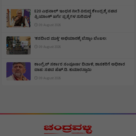
E20 ಎಥನಾಲ್ ಇಂಧನ ನೀತಿ ವಿರುದ್ಧ ಕೇಂದ್ರಕ್ಕೆ ಸಚಿವ
ಪ್ರಿಯಾಂಕ್ ಖರ್ಗೆ ಪ್ರಶ್ನೆಗಳ ಸುರಿಮಳೆ
09 August 2026
‘ಕಸದಿಂದ ಮುಕ್ತಿ’ ಅಭಿಯಾನಕ್ಕೆ ಬೆಸ್ಕಾಂ ಬೆಂಬಲ:
09 August 2026
ಕಾಂಗ್ರೆಸ್ ಸರ್ಕಾರ ಸಂಪೂರ್ಣ ದಿವಾಳಿ, ಶಾಸಕರಿಗೆ ಅಧಿಕಾರ
ದಾಹ: ಸಚಿವ ಹೆಚ್.ಡಿ. ಕುಮಾರಸ್ವಾಮಿ
09 August 2026