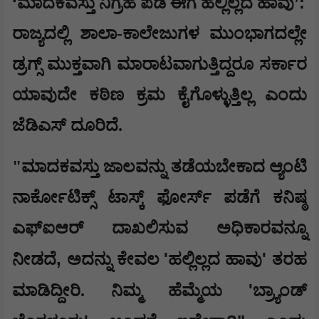
​‘
’:
ಮಾದಕವಸ್ತು ನಿಗ್ರಹ ಪಡೆ ಈಗ ಹಲ್ಲಿಲ್ಲದ ಹಾವು
​ರಾಜ್ಯದಲ್ಲಿ ಶಾಲಾ-ಕಾಲೇಜುಗಳ ಮುಂಭಾಗದಲ್ಲೇ
ಡ್ರಗ್ಸ್ ಮುಕ್ತವಾಗಿ ಮಾರಾಟವಾಗುತ್ತಿದ್ದರೂ ಸರ್ಕಾರ
ಯಾವುದೇ ಕಠಿಣ ಕ್ರಮ ಕೈಗೊಳ್ಳುತ್ತಿಲ್ಲ ಎಂದು
ಜೆಡಿಎಸ್ ದೂರಿದೆ.
​"ಮಾದಕವಸ್ತು ಜಾಲವನ್ನು ತಡೆಯಬೇಕಾದ ಆ್ಯಂಟಿ
ನಾರ್ಕೋಟಿಕ್ಸ್ ಟಾಸ್ಕ್ ಫೋರ್ಸ್ ಪಡೆಗೆ ಕನಿಷ್ಠ
ಎಫ್‌ಐಆರ್ ದಾಖಲಿಸುವ ಅಧಿಕಾರವನ್ನೂ
,
'
'
ನೀಡದೆ
ಅದನ್ನು ಕೇವಲ
ಹಲ್ಲಿಲ್ಲದ ಹಾವು
ತರಹ
'
ಮಾಡಿದ್ದೀರಿ. ನಿಮ್ಮ ಹೆಮ್ಮೆಯ
ಬ್ರ್ಯಾಂಡ್