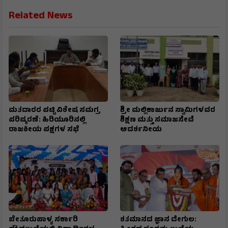
Related News
ಮತದಾರರ ಪಟ್ಟಿ ವಿಶೇಷ ಸಮಗ್ರ
ಶ್ರೀ ಮಲ್ಲಿಕಾರ್ಜುನ ಸ್ವಾಮಿಗಳವರ
ಪರಿಷ್ಕರಣೆ: ಹಿರಿಯೂರಿನಲ್ಲಿ
ಶಿಕ್ಷಣ ಮತ್ತು ಸಮಾಜಸೇವೆ
ರಾಜಕೀಯ ಪಕ್ಷಗಳ ಸಭೆ
ಆದರ್ಶನೀಯ
ಬೇತೂರುಪಾಳ್ಯ ಸರ್ಕಾರಿ
ಶತಮಾನದ ಜ್ಞಾನ ದೇಗುಲ: