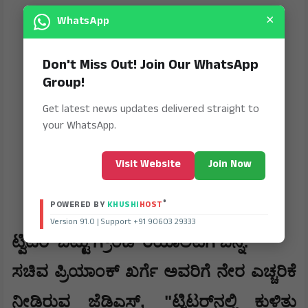
×
WhatsApp
Don't Miss Out! Join Our WhatsApp
Group!
Get latest news updates delivered straight to
your WhatsApp.
Visit Website
Join Now
®
POWERED BY
KHUSHI
HOST
Version 91.0 | Support +91 90603 29333
:
​ಟ್ವಿಟರ್ ಬಿಟ್ಟು ಗ್ರೌಂಡ್ ರಿಯಾಲಿಟಿಗೆ ಬನ್ನಿ
​ಸಚಿವ ಪ್ರಿಯಾಂಕ್ ಖರ್ಗೆ ಅವರಿಗೆ ನೇರ ಎಚ್ಚರಿಕೆ
, "
ನೀಡಿರುವ ಜೆಡಿಎಸ್
ಟ್ವಿಟರ್‌ನಲ್ಲಿ ಕುಳಿತು