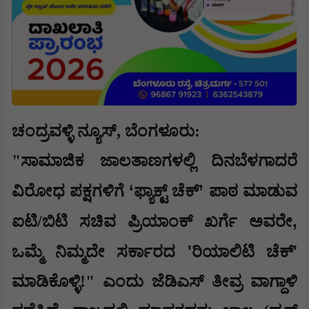
ಚಂದ್ರವಳ್ಳಿ ನ್ಯೂಸ್, ​ಬೆಂಗಳೂರು:
"ಸಾಮಾಜಿಕ ಜಾಲತಾಣಗಳಲ್ಲಿ ದಿನಬೆಳಗಾದರೆ
‘
’
ವಿರೋಧ ಪಕ್ಷಗಳಿಗೆ
ಫ್ಯಾಕ್ಟ್ ಚೆಕ್
ಪಾಠ ಮಾಡುವ
,
ಐಟಿ/ಬಿಟಿ ಸಚಿವ ಪ್ರಿಯಾಂಕ್ ಖರ್ಗೆ ಅವರೇ
'
'
ಒಮ್ಮೆ ನಿಮ್ಮದೇ ಸರ್ಕಾರದ
ರಿಯಾಲಿಟಿ ಚೆಕ್
ಮಾಡಿಕೊಳ್ಳಿ!" ಎಂದು ಜೆಡಿಎಸ್ ತೀವ್ರ ವಾಗ್ದಾಳಿ