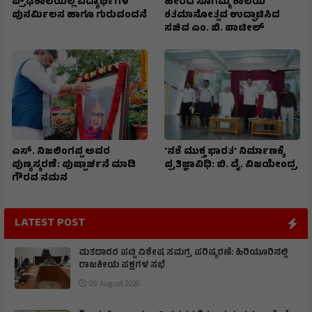
ಪ್ರೌಢಶಾಲೆಯಲ್ಲಿ ವಿದ್ಯಾರ್ಥಿಗಳ
ಹೀರದ ಸೂಗಮ್ಮ ಶಾಲೆಯ
ಪುನರ್ಮಿಲನ ಹಾಗೂ ಗುರುವಂದನೆ
ಶತಮಾನೋತ್ಸವ ಉದ್ಘಾಟಿಸಿದ
ಸಚಿವ ಎಂ. ಬಿ. ಪಾಟೀಲ್
ಎಸ್. ನಿಜಲಿಂಗಪ್ಪ ಅವರ
'ನಶೆ ಮುಕ್ತ ಭಾರತ' ನಿರ್ಮಾಣಕ್ಕೆ
ಪುಣ್ಯಸ್ಮರಣೆ: ಪುಷ್ಪಾರ್ಚನೆ ಮಾಡಿ
ಪ್ರತಿಜ್ಞಾವಿಧಿ: ಬಿ. ವೈ. ವಿಜಯೇಂದ್ರ
ಗೌರವ ನಮನ​
LATEST POST
ಮತದಾರರ ಪಟ್ಟಿ ವಿಶೇಷ ಸಮಗ್ರ ಪರಿಷ್ಕರಣೆ: ಹಿರಿಯೂರಿನಲ್ಲಿ
ರಾಜಕೀಯ ಪಕ್ಷಗಳ ಸಭೆ
09 August 2026