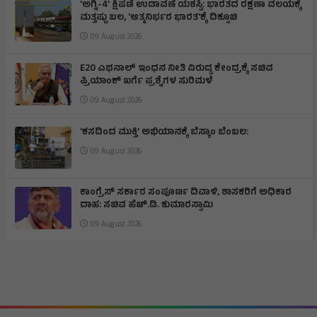
'ಅಗ್ನಿ-4' ಕ್ಷಿಪಣಿ ಉಡಾವಣೆ ಯಶಸ್ವಿ: ಭಾರತದ ರಕ್ಷಣಾ ವಲಯಕ್ಕೆ
ಮತ್ತಷ್ಟು ಬಲ, 'ಆತ್ಮನಿರ್ಭರ ಭಾರತ'ಕ್ಕೆ ದಿಕ್ಸೂಚಿ
09 August 2026
E20 ಎಥನಾಲ್ ಇಂಧನ ನೀತಿ ವಿರುದ್ಧ ಕೇಂದ್ರಕ್ಕೆ ಸಚಿವ
ಪ್ರಿಯಾಂಕ್ ಖರ್ಗೆ ಪ್ರಶ್ನೆಗಳ ಸುರಿಮಳೆ
09 August 2026
‘ಕಸದಿಂದ ಮುಕ್ತಿ’ ಅಭಿಯಾನಕ್ಕೆ ಬೆಸ್ಕಾಂ ಬೆಂಬಲ:
09 August 2026
ಕಾಂಗ್ರೆಸ್ ಸರ್ಕಾರ ಸಂಪೂರ್ಣ ದಿವಾಳಿ, ಶಾಸಕರಿಗೆ ಅಧಿಕಾರ
ದಾಹ: ಸಚಿವ ಹೆಚ್.ಡಿ. ಕುಮಾರಸ್ವಾಮಿ
09 August 2026