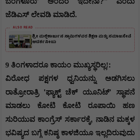
'
?"
ಬೆಂಗಳೂರು
ಅಂದರೆ ಇದೇನಾ
ಎಂದು
ಜೆಡಿಎಸ್ ಲೇವಡಿ ಮಾಡಿದೆ.
ALSO READ
ಶ್ರೀ ಮಲ್ಲಿಕಾರ್ಜುನ ಸ್ವಾಮಿಗಳವರ ಶಿಕ್ಷಣ ಮತ್ತು ಸಮಾಜಸೇವೆ
ಆದರ್ಶನೀಯ
:
​9 ತಿಂಗಳಾದರೂ ಕಾಯಂ ಮುಖ್ಯಸ್ಥರಿಲ್ಲ!
​ವಿರೋಧ ಪಕ್ಷಗಳ ಧ್ವನಿಯನ್ನು ಅಡಗಿಸಲು
'
'
ರಾತ್ರೋರಾತ್ರಿ
ಫ್ಯಾಕ್ಟ್ ಚೆಕ್ ಯೂನಿಟ್
ಸ್ಥಾಪನೆ
ಮಾಡಲು ಕೋಟಿ ಕೋಟಿ ರೂಪಾಯಿ ಹಣ
,
ಸುರಿಯುವ ಕಾಂಗ್ರೆಸ್ ಸರ್ಕಾರಕ್ಕೆ
ನಾಡಿನ ಮಕ್ಕಳ
ಭವಿಷ್ಯದ ಬಗ್ಗೆ ಕನಿಷ್ಠ ಕಾಳಜಿಯೂ ಇಲ್ಲದಿರುವುದು