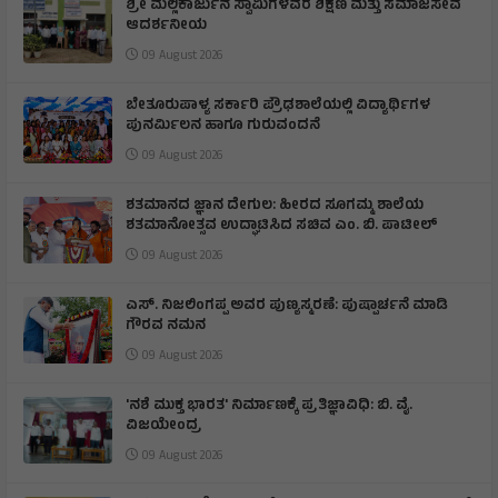
ಶ್ರೀ ಮಲ್ಲಿಕಾರ್ಜುನ ಸ್ವಾಮಿಗಳವರ ಶಿಕ್ಷಣ ಮತ್ತು ಸಮಾಜಸೇವೆ
ಆದರ್ಶನೀಯ
09 August 2026
ಬೇತೂರುಪಾಳ್ಯ ಸರ್ಕಾರಿ ಪ್ರೌಢಶಾಲೆಯಲ್ಲಿ ವಿದ್ಯಾರ್ಥಿಗಳ
ಪುನರ್ಮಿಲನ ಹಾಗೂ ಗುರುವಂದನೆ
09 August 2026
ಶತಮಾನದ ಜ್ಞಾನ ದೇಗುಲ: ಹೀರದ ಸೂಗಮ್ಮ ಶಾಲೆಯ
ಶತಮಾನೋತ್ಸವ ಉದ್ಘಾಟಿಸಿದ ಸಚಿವ ಎಂ. ಬಿ. ಪಾಟೀಲ್
09 August 2026
ಎಸ್. ನಿಜಲಿಂಗಪ್ಪ ಅವರ ಪುಣ್ಯಸ್ಮರಣೆ: ಪುಷ್ಪಾರ್ಚನೆ ಮಾಡಿ
ಗೌರವ ನಮನ​
09 August 2026
'ನಶೆ ಮುಕ್ತ ಭಾರತ' ನಿರ್ಮಾಣಕ್ಕೆ ಪ್ರತಿಜ್ಞಾವಿಧಿ: ಬಿ. ವೈ.
ವಿಜಯೇಂದ್ರ
09 August 2026