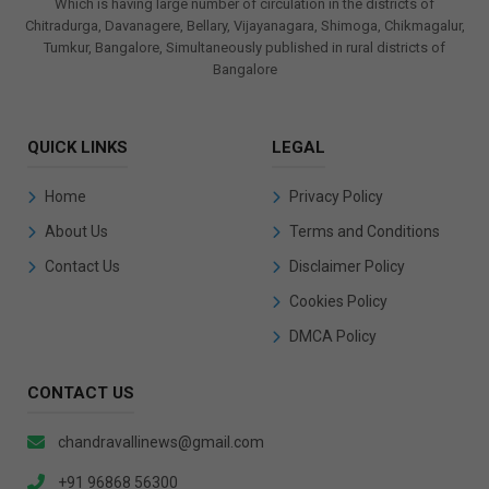
Which is having large number of circulation in the districts of
Chitradurga, Davanagere, Bellary, Vijayanagara, Shimoga, Chikmagalur,
Tumkur, Bangalore, Simultaneously published in rural districts of
Bangalore
QUICK LINKS
LEGAL
Home
Privacy Policy
About Us
Terms and Conditions
Contact Us
Disclaimer Policy
Cookies Policy
DMCA Policy
CONTACT US
chandravallinews@gmail.com
+91 96868 56300