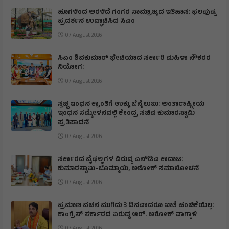
ಹೂಗಳಿಂದ ಅರಳಿದೆ ಗಂಗರ ಸಾಮ್ರಾಜ್ಯದ ಇತಿಹಾಸ: ಫಲಪುಷ್ಪ
ಪ್ರದರ್ಶನ ಉದ್ಘಾಟಿಸಿದ ಸಿಎಂ
07 August 2026
ಸಿಎಂ ಶಿವಕುಮಾರ್‌ ಭೇಟಿಯಾದ ಸರ್ಕಾರಿ ಮಹಿಳಾ ನೌಕರರ
ನಿಯೋಗ:
07 August 2026
ಸ್ವಚ್ಛ ಇಂಧನ ಕ್ರಾಂತಿಗೆ ಉಕ್ಕು ಬೆನ್ನೆಲುಬು: ಅಂತಾರಾಷ್ಟ್ರೀಯ
ಇಂಧನ ಸಮ್ಮೇಳನದಲ್ಲಿ ಕೇಂದ್ರ ಸಚಿವ ಕುಮಾರಸ್ವಾಮಿ
ಪ್ರತಿಪಾದನೆ
07 August 2026
ಸರ್ಕಾರದ ವೈಫಲ್ಯಗಳ ವಿರುದ್ಧ ಎನ್‌ಡಿಎ ಕಾದಾಟ:
ಕುಮಾರಸ್ವಾಮಿ-ಬೊಮ್ಮಾಯಿ, ಅಶೋಕ್ ಸಮಾಲೋಚನೆ
07 August 2026
ಪ್ರಮಾಣ ವಚನ ಮುಗಿದು 3 ದಿನವಾದರೂ ಖಾತೆ ಹಂಚಿಕೆಯಿಲ್ಲ:
ಕಾಂಗ್ರೆಸ್ ಸರ್ಕಾರದ ವಿರುದ್ಧ ಆರ್‌. ಅಶೋಕ್ ವಾಗ್ದಾಳಿ