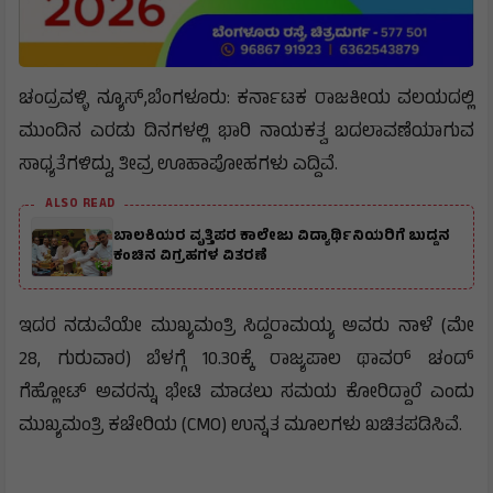
ಚಂದ್ರವಳ್ಳಿ ನ್ಯೂಸ್,ಬೆಂಗಳೂರು: ಕರ್ನಾಟಕ ರಾಜಕೀಯ ವಲಯದಲ್ಲಿ
ಮುಂದಿನ ಎರಡು ದಿನಗಳಲ್ಲಿ ಭಾರಿ ನಾಯಕತ್ವ ಬದಲಾವಣೆಯಾಗುವ
ಸಾಧ್ಯತೆಗಳಿದ್ದು, ತೀವ್ರ ಊಹಾಪೋಹಗಳು ಎದ್ದಿವೆ.
ALSO READ
ಬಾಲಕಿಯರ ವೃತ್ತಿಪರ ಕಾಲೇಜು ವಿದ್ಯಾರ್ಥಿನಿಯರಿಗೆ ಬುದ್ದನ
ಕಂಚಿನ ವಿಗ್ರಹಗಳ ವಿತರಣೆ
ಇದರ ನಡುವೆಯೇ ಮುಖ್ಯಮಂತ್ರಿ ಸಿದ್ದರಾಮಯ್ಯ ಅವರು ನಾಳೆ (ಮೇ
28, ಗುರುವಾರ) ಬೆಳಗ್ಗೆ 10.30ಕ್ಕೆ ರಾಜ್ಯಪಾಲ ಥಾವರ್ ಚಂದ್
ಗೆಹ್ಲೋಟ್ ಅವರನ್ನು ಭೇಟಿ ಮಾಡಲು ಸಮಯ ಕೋರಿದ್ದಾರೆ ಎಂದು
ಮುಖ್ಯಮಂತ್ರಿ ಕಚೇರಿಯ (CMO) ಉನ್ನತ ಮೂಲಗಳು ಖಚಿತಪಡಿಸಿವೆ.