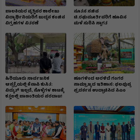
ಬಾಲಕಿಯರ ವೃತ್ತಿಪರ ಕಾಲೇಜು
ನೂತನ ಸಚಿವ
ವಿದ್ಯಾರ್ಥಿನಿಯರಿಗೆ ಬುದ್ದನ ಕಂಚಿನ
ಟಿ.ರಘುಮೂರ್ತಿವರಿಗೆ ಹೂವಿನ
ವಿಗ್ರಹಗಳ ವಿತರಣೆ
ಮಳೆ ಸುರಿಸಿ ಸ್ವಾಗತ
ಹಿರಿಯೂರು ಸಾರ್ವಜನಿಕ
ಹೂಗಳಿಂದ ಅರಳಿದೆ ಗಂಗರ
ಆಸ್ಪತ್ರೆಯಲ್ಲಿ ಕೆನಾಪಿ ಕುಸಿತ:
ಸಾಮ್ರಾಜ್ಯದ ಇತಿಹಾಸ: ಫಲಪುಷ್ಪ
ವಿದ್ಯುತ್‌ ಇಲ್ಲದೆ, ಸೊಳ್ಳೆಗಳ ಕಾಟಕ್ಕೆ
ಪ್ರದರ್ಶನ ಉದ್ಘಾಟಿಸಿದ ಸಿಎಂ
ಕತ್ತಲಲ್ಲಿ ಬಾಣಂತಿಯರ ಪರದಾಟ!