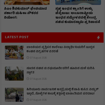
ಸಿಎಂ ಶಿವಕುಮಾರ್‌ ಭೇಟಿಯಾದ
ಸ್ವಚ್ಛ ಇಂಧನ ಕ್ರಾಂತಿಗೆ ಉಕ್ಕು
ಸರ್ಕಾರಿ ಮಹಿಳಾ ನೌಕರರ
ಬೆನ್ನೆಲುಬು: ಅಂತಾರಾಷ್ಟ್ರೀಯ
ನಿಯೋಗ:
ಇಂಧನ ಸಮ್ಮೇಳನದಲ್ಲಿ ಕೇಂದ್ರ
ಸಚಿವ ಕುಮಾರಸ್ವಾಮಿ ಪ್ರತಿಪಾದನೆ
LATEST POST
ಬಾಲಕಿಯರ ವೃತ್ತಿಪರ ಕಾಲೇಜು ವಿದ್ಯಾರ್ಥಿನಿಯರಿಗೆ ಬುದ್ದನ
ಕಂಚಿನ ವಿಗ್ರಹಗಳ ವಿತರಣೆ
07 August 2026
ನೂತನ ಸಚಿವ ಟಿ.ರಘುಮೂರ್ತಿವರಿಗೆ ಹೂವಿನ ಮಳೆ ಸುರಿಸಿ
ಸ್ವಾಗತ
07 August 2026
ಹಿರಿಯೂರು ಸಾರ್ವಜನಿಕ ಆಸ್ಪತ್ರೆಯಲ್ಲಿ ಕೆನಾಪಿ ಕುಸಿತ: ವಿದ್ಯುತ್‌
ಇಲ್ಲದೆ, ಸೊಳ್ಳೆಗಳ ಕಾಟಕ್ಕೆ ಕತ್ತಲಲ್ಲಿ ಬಾಣಂತಿಯರ ಪರದಾಟ!
07 August 2026