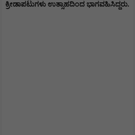
ಕ್ರೀಡಾಪಟುಗಳು ಉತ್ಸಾಹದಿಂದ ಭಾಗವಹಿಸಿದ್ದರು.