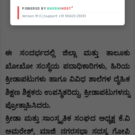
®
POWERED BY
KHUSHI
HOST
Version 91.0 | Support +91 90603 29333
​ಈ ಸಂದರ್ಭದಲ್ಲಿ ಜಿಲ್ಲಾ ಮತ್ತು ತಾಲೂಕು
,
ಖೋಖೋ ಸಂಸ್ಥೆಯ ಪದಾಧಿಕಾರಿಗಳು
ಹಿರಿಯ
ಕ್ರೀಡಾಪಟುಗಳು ಹಾಗೂ ವಿವಿಧ ಶಾಲೆಗಳ ದೈಹಿಕ
,
ಶಿಕ್ಷಣ ಶಿಕ್ಷಕರು ಉಪಸ್ಥಿತರಿದ್ದು
ಕ್ರೀಡಾಪಟುಗಳನ್ನು
ಪ್ರೋತ್ಸಾಹಿಸಿದರು.
ಕ್ರೀಡಾ ಮತ್ತು ಸಾಂಸ್ಕೃತಿಕ ಸಂಘದ ಅಧ್ಯಕ್ಷ ಕೆ.ವಿ
ಅಮರೇಶ್, ಮಾಜಿ ನಗರಸಭಾ ಸದಸ್ಯ ಗೋಪಿ