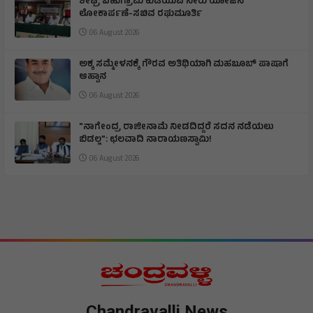
ಶೀಘ್ರ ಬಹುಗ್ರಾಮ ಕುಡಿಯುವ ನೀರು ಯೋಜನೆ
ಲೋಕಾರ್ಪಣೆ-ಸಚಿವ ರಘುಮೂರ್ತಿ
06 August 2026
ಅಕ್ಕ ಸಮ್ಮೇಳನಕ್ಕೆ ಗೌರವ ಅತಿಥಿಯಾಗಿ ಮಹಬೂಬ್ ಪಾಷಾಗೆ
ಆಹ್ವಾನ
06 August 2026
"ನಾಗೇಂದ್ರ ರಾಜೀನಾಮೆ ನೀಡದಿದ್ದರೆ ಸದನ ನಡೆಯಲು
ಬಿಡಲ್ಲ": ಛಲವಾದಿ ನಾರಾಯಣಸ್ವಾಮಿ!
06 August 2026
Chandravalli News