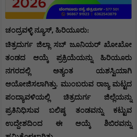
,
ಚಂದ್ರವಳ್ಳಿ ನ್ಯೂಸ್
ಹಿರಿಯೂರು:
ಚಿತ್ರದುರ್ಗ ಜಿಲ್ಲಾ ಸಬ್ ಜೂನಿಯರ್ ಖೋಖೋ
ತಂಡದ ಆಯ್ಕೆ ಪ್ರಕ್ರಿಯೆಯನ್ನು ಹಿರಿಯೂರು
ನಗರದಲ್ಲಿ ಅತ್ಯಂತ ಯಶಸ್ವಿಯಾಗಿ
ಆಯೋಜಿಸಲಾಗಿತ್ತು. ಮುಂಬರುವ ರಾಜ್ಯ ಮಟ್ಟದ
ಪಂದ್ಯಾವಳಿಯಲ್ಲಿ ಚಿತ್ರದುರ್ಗ ಜಿಲ್ಲೆಯನ್ನು
ಪ್ರತಿನಿಧಿಸುವ ಬಲಿಷ್ಠ ತಂಡವನ್ನು ಕಟ್ಟುವ
ಉದ್ದೇಶದಿಂದ ಈ ಆಯ್ಕೆ ಶಿಬಿರವನ್ನು
ಹಮ್ಮಿಕೊಳ್ಳಲಾಗಿತ್ತು.