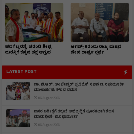
ಹದಗೆಟ್ಟ ರಸ್ತೆ, ಚರಂಡಿ ಶೀಘ್ರ
ಆಗಸ್ಟ್-9ರಂದು ರಾಜ್ಯ ಮಟ್ಟದ
ದುರಸ್ತಿಗೆ ಕನ್ನಡ ಪಕ್ಷ ಆಗ್ರಹ
ದೇಹ ದಾರ್ಢ್ಯ ಸ್ಪರ್ಧೆ
LATEST POST
ಡಾ. ಬಿ.ಆರ್. ಅಂಬೇಡ್ಕರ್ ಪ್ರತಿಮೆಗೆ ಸಚಿವ ಟಿ. ರಘುಮೂರ್ತಿ
ಮಾಲಾರ್ಪಣೆ; ಗೌರವ ನಮನ
06 August 2026
ಜನರ ನಿರೀಕ್ಷೆಗೆ ತಕ್ಕಂತೆ ಅಭಿವೃದ್ದಿಗೆ ಪೂರಕವಾಗಿ ಕೆಲಸ
ಮಾಡುತ್ತೇನೆ- ಟಿ.ರಘುಮೂರ್ತಿ
06 August 2026