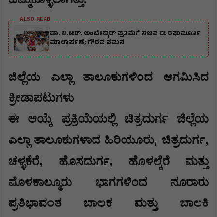
ALSO READ
ಡಾ. ಬಿ.ಆರ್. ಅಂಬೇಡ್ಕರ್ ಪ್ರತಿಮೆಗೆ ಸಚಿವ ಟಿ. ರಘುಮೂರ್ತಿ
ಮಾಲಾರ್ಪಣೆ; ಗೌರವ ನಮನ
​ಜಿಲ್ಲೆಯ ಎಲ್ಲಾ ತಾಲೂಕುಗಳಿಂದ ಆಗಮಿಸಿದ
ಕ್ರೀಡಾಪಟುಗಳು
​ಈ ಆಯ್ಕೆ ಪ್ರಕ್ರಿಯೆಯಲ್ಲಿ ಚಿತ್ರದುರ್ಗ ಜಿಲ್ಲೆಯ
,
,
ಎಲ್ಲಾ ತಾಲೂಕುಗಳಾದ ಹಿರಿಯೂರು
ಚಿತ್ರದುರ್ಗ
,
,
ಚಳ್ಳಕೆರೆ
ಹೊಸದುರ್ಗ
ಹೊಳಲ್ಕೆರೆ ಮತ್ತು
ಮೊಳಕಾಲ್ಮೂರು ಭಾಗಗಳಿಂದ ನೂರಾರು
ಪ್ರತಿಭಾವಂತ ಬಾಲಕ ಮತ್ತು ಬಾಲಕಿ