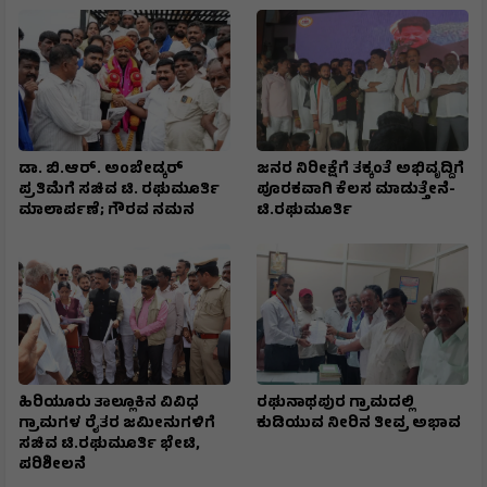
ಡಾ. ಬಿ.ಆರ್. ಅಂಬೇಡ್ಕರ್
ಜನರ ನಿರೀಕ್ಷೆಗೆ ತಕ್ಕಂತೆ ಅಭಿವೃದ್ದಿಗೆ
ಪ್ರತಿಮೆಗೆ ಸಚಿವ ಟಿ. ರಘುಮೂರ್ತಿ
ಪೂರಕವಾಗಿ ಕೆಲಸ ಮಾಡುತ್ತೇನೆ-
ಮಾಲಾರ್ಪಣೆ; ಗೌರವ ನಮನ
ಟಿ.ರಘುಮೂರ್ತಿ
ಹಿರಿಯೂರು ತಾಲ್ಲೂಕಿನ ವಿವಿಧ
ರಘುನಾಥಪುರ ಗ್ರಾಮದಲ್ಲಿ
ಗ್ರಾಮಗಳ ರೈತರ ಜಮೀನುಗಳಿಗೆ
ಕುಡಿಯುವ ನೀರಿನ ತೀವ್ರ ಅಭಾವ
ಸಚಿವ ಟಿ.ರಘುಮೂರ್ತಿ ಭೇಟಿ,
ಪರಿಶೀಲನೆ