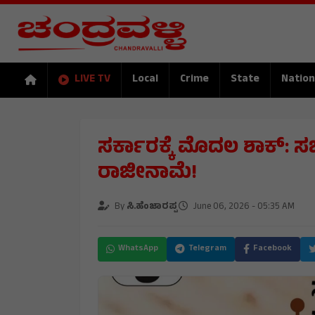
LIVE TV
Local
Crime
State
Nation
ಸರ್ಕಾರಕ್ಕೆ ಮೊದಲ ಶಾಕ್: ಸಚಿ
ರಾಜೀನಾಮೆ!
By
ಸಿ.ಹೆಂಜಾರಪ್ಪ
June 06, 2026 - 05:35 AM
WhatsApp
Telegram
Facebook