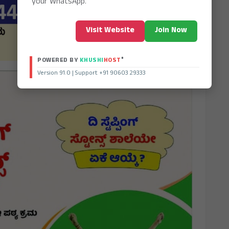
your WhatsApp.
Visit Website
Join Now
®
POWERED BY
KHUSHI
HOST
Version 91.0 | Support +91 90603 29333