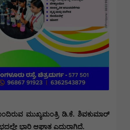
 ಬಂದಿರುವ ಮುಖ್ಯಮಂತ್ರಿ ಡಿ.ಕೆ. ಶಿವಕುಮಾರ್
ಆರಂಭದಲ್ಲೇ ಭಾರಿ ಆಘಾತ ಎದುರಾಗಿದೆ.