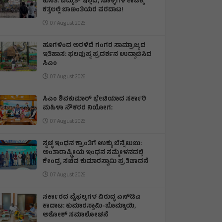
ಕುಸಿತ: ವಿದ್ಯುತ್‌ ಇಲ್ಲದೆ, ಸೊಳ್ಳೆಗಳ ಕಾಟಕ್ಕೆ
ಕತ್ತಲಲ್ಲಿ ಬಾಣಂತಿಯರ ಪರದಾಟ!
07 August 2026
ಹೂಗಳಿಂದ ಅರಳಿದೆ ಗಂಗರ ಸಾಮ್ರಾಜ್ಯದ
ಇತಿಹಾಸ: ಫಲಪುಷ್ಪ ಪ್ರದರ್ಶನ ಉದ್ಘಾಟಿಸಿದ
ಸಿಎಂ
07 August 2026
ಸಿಎಂ ಶಿವಕುಮಾರ್‌ ಭೇಟಿಯಾದ ಸರ್ಕಾರಿ
ಮಹಿಳಾ ನೌಕರರ ನಿಯೋಗ:
07 August 2026
ಸ್ವಚ್ಛ ಇಂಧನ ಕ್ರಾಂತಿಗೆ ಉಕ್ಕು ಬೆನ್ನೆಲುಬು:
ಅಂತಾರಾಷ್ಟ್ರೀಯ ಇಂಧನ ಸಮ್ಮೇಳನದಲ್ಲಿ
ಕೇಂದ್ರ ಸಚಿವ ಕುಮಾರಸ್ವಾಮಿ ಪ್ರತಿಪಾದನೆ
07 August 2026
ಸರ್ಕಾರದ ವೈಫಲ್ಯಗಳ ವಿರುದ್ಧ ಎನ್‌ಡಿಎ
ಕಾದಾಟ: ಕುಮಾರಸ್ವಾಮಿ-ಬೊಮ್ಮಾಯಿ,
ಅಶೋಕ್ ಸಮಾಲೋಚನೆ