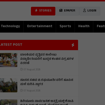
STORIES
EPAPER
LOGIN
Technology
Entertainment
Sports
Health
Feat
LATEST POST
ಬಾಲಕಿಯರ ವೃತ್ತಿಪರ ಕಾಲೇಜು
ವಿದ್ಯಾರ್ಥಿನಿಯರಿಗೆ ಬುದ್ದನ ಕಂಚಿನ ವಿಗ್ರಹಗಳ
ವಿತರಣೆ
07 August 2026
ನೂತನ ಸಚಿವ ಟಿ.ರಘುಮೂರ್ತಿವರಿಗೆ ಹೂವಿನ
ಮಳೆ ಸುರಿಸಿ ಸ್ವಾಗತ
07 August 2026
ಹಿರಿಯೂರು ಸಾರ್ವಜನಿಕ ಆಸ್ಪತ್ರೆಯಲ್ಲಿ ಕೆನಾಪಿ