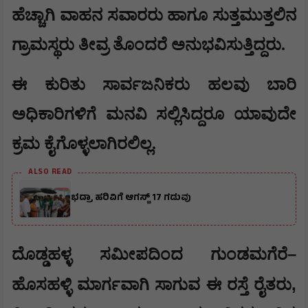
ಹೆಚ್ಚಾಗಿ ವಾಹನ ಸವಾರರು ಹಾಗೂ ಸುತ್ತಮುತ್ತಲಿನ
ಗ್ರಾಮಸ್ಥರು ತೀವ್ರ ತೊಂದರೆ ಅನುಭವಿಸುತ್ತಿದ್ದರು.
ಈ ಕುರಿತು ಸಾರ್ವಜನಿಕರು ಹಲವು ಬಾರಿ
ಅಧಿಕಾರಿಗಳಿಗೆ ಮನವಿ ಸಲ್ಲಿಸಿದ್ದರೂ ಯಾವುದೇ
ಕ್ರಮ ಕೈಗೊಳ್ಳಲಾಗಿರಲಿಲ್ಲ.
ALSO READ
ಭದ್ರಾ ಹರಿವಿಗೆ ಆಗಸ್ಟ್ 17 ಗಡುವು
–
ದೊಡ್ಡಹಳ್ಳ ಸಮೀಪದಿಂದ ಗುಂಡಮಗೆರೆ
,
ಹೊಸಹಳ್ಳಿ ಮಾರ್ಗವಾಗಿ ಸಾಗುವ ಈ ರಸ್ತೆ ರೈತರು