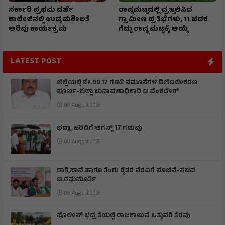
ಸರ್ಕಾರಿ ಪ್ರಥಮ ದರ್ಜೆ
ರಾಷ್ಟ್ರಮಟ್ಟದಲ್ಲಿ ಪ್ರಜ್ವಲಿಸಿದ
ಕಾಲೇಜಿನಲ್ಲಿ ಉದ್ಯಮಶೀಲತೆ
ಗ್ರಾಮೀಣ ಪ್ರತಿಭೆಗಳು, 11 ಪದಕ
ಅರಿವು ಕಾರ್ಯಕ್ರಮ
ಗೆದ್ದು ರಾಷ್ಟ್ರ ಮಟ್ಟಕ್ಕೆ ಆಯ್ಕೆ
LATEST POST
ಜಿಲ್ಲೆಯಲ್ಲಿ ಶೇ.90.17 ಗಣತಿ ನಮೂನೆಗಳ ಡಿಜಿಟಲೀಕರಣ
ಪೂರ್ಣ-ಜಿಲ್ಲಾ ಚುನಾವಣಾಧಿಕಾರಿ ಟಿ.ವೆಂಕಟೇಶ್
08 August 2026
ಭದ್ರಾ ಹರಿವಿಗೆ ಆಗಸ್ಟ್ 17 ಗಡುವು
08 August 2026
ರಾಗಿ,ಸಾವೆ ಹಾಗೂ ತೆಂಗು ರೈತರ ನೆರವಿಗೆ ಸೂಚನೆ-ಸಚಿವ
ಟಿ.ರಘುಮೂರ್ತಿ
08 August 2026
ಪೊಲೀಸ್ ಭದ್ರತೆಯಲ್ಲಿ ರಾಜಕಾಲುವೆ ಒತ್ತುವರಿ ತೆರವು