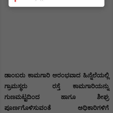
ಡಾಂಬರು ಕಾಮಗಾರಿ ಆರಂಭವಾದ ಹಿನ್ನೆಲೆಯಲ್ಲಿ
ಗ್ರಾಮಸ್ಥರು
ರಸ್ತೆ ಕಾಮಗಾರಿಯನ್ನು
ಗುಣಮಟ್ಟದಿಂದ ಹಾಗೂ ಶೀಘ್ರ
ಪೂರ್ಣಗೊಳಿಸುವಂತೆ ಅಧಿಕಾರಿಗಳಿಗೆ