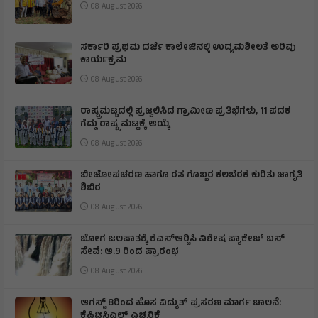
08 August 2026
ಸರ್ಕಾರಿ ಪ್ರಥಮ ದರ್ಜೆ ಕಾಲೇಜಿನಲ್ಲಿ ಉದ್ಯಮಶೀಲತೆ ಅರಿವು
ಕಾರ್ಯಕ್ರಮ
08 August 2026
ರಾಷ್ಟ್ರಮಟ್ಟದಲ್ಲಿ ಪ್ರಜ್ವಲಿಸಿದ ಗ್ರಾಮೀಣ ಪ್ರತಿಭೆಗಳು, 11 ಪದಕ
ಗೆದ್ದು ರಾಷ್ಟ್ರ ಮಟ್ಟಕ್ಕೆ ಆಯ್ಕೆ
08 August 2026
ಬೀಜೋಪಚರಣ ಹಾಗೂ ರಸ ಗೊಬ್ಬರ ಕಲಬೆರಕೆ ಕುರಿತು ಜಾಗೃತಿ
ಶಿಬಿರ
08 August 2026
ಜೋಗ ಜಲಪಾತಕ್ಕೆ ಕೆಎಸ್‍ಆರ್‍ಟಿಸಿ ವಿಶೇಷ ಪ್ಯಾಕೇಜ್ ಬಸ್
ಸೇವೆ: ಆ.9 ರಿಂದ ಪ್ರಾರಂಭ
08 August 2026
ಆಗಸ್ಟ್ 8ರಿಂದ ಹೊಸ ವಿದ್ಯುತ್ ಪ್ರಸರಣ ಮಾರ್ಗ ಚಾಲನೆ:
ಕೆಪಿಟಿಸಿಎಲ್ ಎಚ್ಚರಿಕೆ