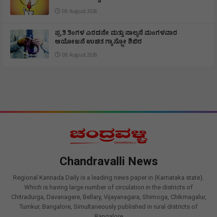
08 August 2026
ಪ್ರತಿ ತಿಂಗಳ ಎರಡನೇ ಮತ್ತು ನಾಲ್ಕನೆ ಮಂಗಳವಾರ
ಆಯೋಜನೆ ಉಚಿತ ಗ್ಯಾಸ್ಟ್ರೋ ಶಿಬಿರ
08 August 2026
Chandravalli News
Regional Kannada Daily is a leading news paper in (Karnataka state).
Which is having large number of circulation in the districts of
Chitradurga, Davanagere, Bellary, Vijayanagara, Shimoga, Chikmagalur,
Tumkur, Bangalore, Simultaneously published in rural districts of
Bangalore