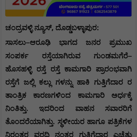
,
:
ಚಂದ್ರವಳ್ಳಿ ನ್ಯೂಸ್
ದೊಡ್ಡಬಳ್ಳಾಪುರ
–
ಸಾಸಲು
ಆರೂಢಿ ಭಾಗದ ಜನರ ಪ್ರಮುಖ
–
ಸಂಪರ್ಕ ರಸ್ತೆಯಾಗಿರುವ ಗುಂಡಮಗೆರೆ
ಹೊಸಹಳ್ಳಿ ರಸ್ತೆ ರಸ್ತೆ ಕಾಮಗಾರಿ ಪ್ರಾರಂಭವಾಗಿ
ರಸ್ತೆಗೆ ಜಲ್ಲಿ ಕಲ್ಲು ಗಳನ್ನು ಹಾಕಿ ಗುತ್ತಿಗೆದಾರ ರ
ತಾಂತ್ರಿಕ ಕಾರಣಗಳಿಂದ ಕಾಮಗಾರಿ ಅರ್ಧಕ್ಕೆ
ನಿಂತಿತ್ತು. ಇದರಿಂದ ವಾಹನ ಸವಾರರಿಗೆ
ತೊಂದರೆಯಾಗಿತ್ತು. ಸ್ಥಳೀಯರ ಹಾಗೂ ಪತ್ರಿಕೆಗಳ
ನಿರಂತರ ವರದಿ ನಂತರ ಗುತ್ತಿಗೆದಾರ ಎಚ್ಛೆತ್ತು