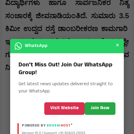
ವಿದ್ಯಾರ್ಥಿಗಳು ಹಾಗೂ ಸಾರ್ವಜನಿಕರ ನಿತ್ಯ
3.5
ಸಂಚಾರಕ್ಕೆ ಜೀವನಾಡಿಯಂತಿದೆ. ಸುಮಾರು
ಕಿಮೀ ಉದ್ದದ ರಸ್ತೆ ಡಾಂಬರೀಕರಣ ಕಾಮಗಾರಿ
,
ಇದೀಗ ವೇಗ ಪಡೆದುಕೊಂಡಿದ್ದು
ಶೀಘ್ರದಲ್ಲೇ
×
WhatsApp
ಗುಣಮಟ್ಟದ ರಸ್ತೆ ನಿರ್ಮಾಣ ಪೂರ್ಣಗೊಳ್ಳುವ
Don't Miss Out! Join Our WhatsApp
ನಿರೀಕ್ಷೆ ವ್ಯಕ್ತವಾಗಿದೆ.
Group!
Get latest news updates delivered straight to
your WhatsApp.
Visit Website
Join Now
®
POWERED BY
KHUSHI
HOST
Version 91.0 | Support +91 90603 29333