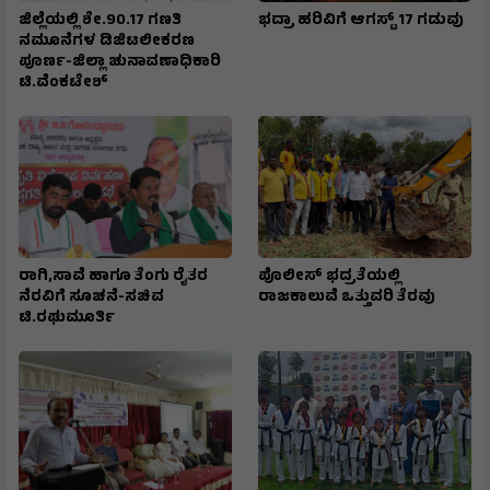
ಜಿಲ್ಲೆಯಲ್ಲಿ ಶೇ.90.17 ಗಣತಿ
ಭದ್ರಾ ಹರಿವಿಗೆ ಆಗಸ್ಟ್ 17 ಗಡುವು
ನಮೂನೆಗಳ ಡಿಜಿಟಲೀಕರಣ
ಪೂರ್ಣ-ಜಿಲ್ಲಾ ಚುನಾವಣಾಧಿಕಾರಿ
ಟಿ.ವೆಂಕಟೇಶ್
ರಾಗಿ,ಸಾವೆ ಹಾಗೂ ತೆಂಗು ರೈತರ
ಪೊಲೀಸ್ ಭದ್ರತೆಯಲ್ಲಿ
ನೆರವಿಗೆ ಸೂಚನೆ-ಸಚಿವ
ರಾಜಕಾಲುವೆ ಒತ್ತುವರಿ ತೆರವು
ಟಿ.ರಘುಮೂರ್ತಿ