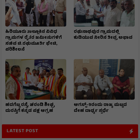
ಹಿರಿಯೂರು ತಾಲ್ಲೂಕಿನ ವಿವಿಧ
ರಘುನಾಥಪುರ ಗ್ರಾಮದಲ್ಲಿ
ಗ್ರಾಮಗಳ ರೈತರ ಜಮೀನುಗಳಿಗೆ
ಕುಡಿಯುವ ನೀರಿನ ತೀವ್ರ ಅಭಾವ
ಸಚಿವ ಟಿ.ರಘುಮೂರ್ತಿ ಭೇಟಿ,
ಪರಿಶೀಲನೆ
ಹದಗೆಟ್ಟ ರಸ್ತೆ, ಚರಂಡಿ ಶೀಘ್ರ
ಆಗಸ್ಟ್-9ರಂದು ರಾಜ್ಯ ಮಟ್ಟದ
ದುರಸ್ತಿಗೆ ಕನ್ನಡ ಪಕ್ಷ ಆಗ್ರಹ
ದೇಹ ದಾರ್ಢ್ಯ ಸ್ಪರ್ಧೆ
LATEST POST