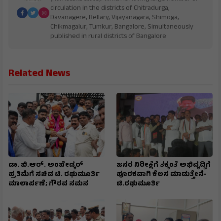
circulation in the districts of Chitradurga,
Davanagere, Bellary, Vijayanagara, Shimoga,
Chikmagalur, Tumkur, Bangalore, Simultaneously
published in rural districts of Bangalore
Related News
ಡಾ. ಬಿ.ಆರ್. ಅಂಬೇಡ್ಕರ್
ಜನರ ನಿರೀಕ್ಷೆಗೆ ತಕ್ಕಂತೆ ಅಭಿವೃದ್ದಿಗೆ
ಪ್ರತಿಮೆಗೆ ಸಚಿವ ಟಿ. ರಘುಮೂರ್ತಿ
ಪೂರಕವಾಗಿ ಕೆಲಸ ಮಾಡುತ್ತೇನೆ-
ಮಾಲಾರ್ಪಣೆ; ಗೌರವ ನಮನ
ಟಿ.ರಘುಮೂರ್ತಿ