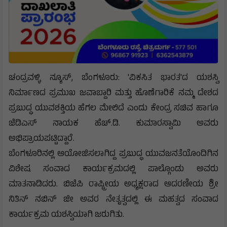
ಚಂದ್ರವಳ್ಳಿ ನ್ಯೂಸ್, ಬೆಂಗಳೂರು: 'ವಿಕಸಿತ ಭಾರತ'ದ ಯಶಸ್ವಿ
ನಿರ್ಮಾಣದ ಪ್ರಮುಖ ಜವಾಬ್ದಾರಿ ಮತ್ತು ಹೊಣೆಗಾರಿಕೆ ನಮ್ಮ ದೇಶದ
ಪ್ರಬುದ್ಧ ಯುವಶಕ್ತಿಯ ಹೆಗಲ ಮೇಲಿದೆ ಎಂದು ಕೇಂದ್ರ ಸಚಿವ ಹಾಗೂ
ಜೆಡಿಎಸ್ ನಾಯಕ ಹೆಚ್.ಡಿ. ಕುಮಾರಸ್ವಾಮಿ ಅವರು
ಅಭಿಪ್ರಾಯಪಟ್ಟಿದ್ದಾರೆ.
​ಬೆಂಗಳೂರಿನಲ್ಲಿ ಆಯೋಜಿಸಲಾಗಿದ್ದ ಪ್ರಬುದ್ಧ ಯುವಜನತೆಯೊಂದಿಗಿನ
ವಿಶೇಷ ಸಂವಾದ ಕಾರ್ಯಕ್ರಮದಲ್ಲಿ ಪಾಲ್ಗೊಂಡು ಅವರು
ಮಾತನಾಡಿದರು. ಬಿಜೆಪಿ ರಾಷ್ಟ್ರೀಯ ಅಧ್ಯಕ್ಷರಾದ ಆದರಣೀಯ ಶ್ರೀ
ನಿತಿನ್ ನಬಿನ್ ಜೀ ಅವರ ನೇತೃತ್ವದಲ್ಲಿ ಈ ಮಹತ್ವದ ಸಂವಾದ
ಕಾರ್ಯಕ್ರಮ ಯಶಸ್ವಿಯಾಗಿ ಜರುಗಿತು.