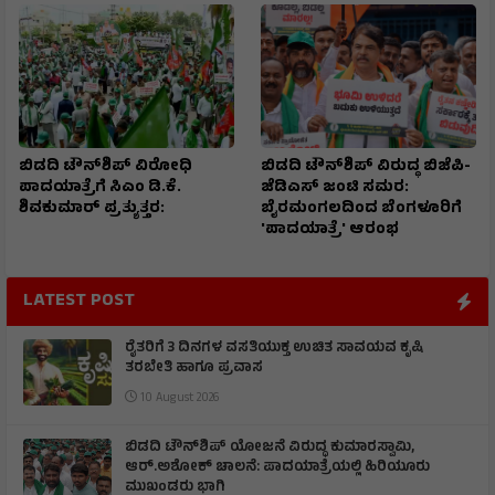
ಬಿಡದಿ ಟೌನ್‌ಶಿಪ್ ವಿರೋಧಿ
ಬಿಡದಿ ಟೌನ್‌ಶಿಪ್ ವಿರುದ್ಧ ಬಿಜೆಪಿ-
ಪಾದಯಾತ್ರೆಗೆ ಸಿಎಂ ಡಿ.ಕೆ.
ಜೆಡಿಎಸ್ ಜಂಟಿ ಸಮರ:
ಶಿವಕುಮಾರ್ ಪ್ರತ್ಯುತ್ತರ:
ಬೈರಮಂಗಲದಿಂದ ಬೆಂಗಳೂರಿಗೆ
'ಪಾದಯಾತ್ರೆ' ಆರಂಭ
LATEST POST
ರೈತರಿಗೆ 3 ದಿನಗಳ ವಸತಿಯುಕ್ತ ಉಚಿತ ಸಾವಯವ ಕೃಷಿ
ತರಬೇತಿ ಹಾಗೂ ಪ್ರವಾಸ
10 August 2026
ಬಿಡದಿ ಟೌನ್‌ಶಿಪ್‌ ಯೋಜನೆ ವಿರುದ್ಧ ಕುಮಾರಸ್ವಾಮಿ,
ಆರ್.ಅಶೋಕ್ ಚಾಲನೆ: ಪಾದಯಾತ್ರೆಯಲ್ಲಿ ಹಿರಿಯೂರು
ಮುಖಂಡರು ಭಾಗಿ