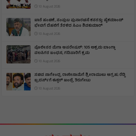
10 August 2026
ಖಾತೆ ಹಂಚಿಕೆ, ಸಂಪುಟ ಪುನಾರಚನೆ ಕಸರತ್ತು: ಹೈಕಮಾಂಡ್
ಭೇಟಿಗೆ ದೆಹಲಿಗೆ ತೆರಳಿದ ಸಿಎಂ ಶಿವಕುಮಾರ್
10 August 2026
ಪೊಲೀಸರ ಮೆಗಾ ಆಪರೇಷನ್: 105 ಅಕ್ರಮ ಬಾಂಗ್ಲಾ
ವಲಸಿಗರ ಬಂಧನ, ಗಡಿಪಾರಿಗೆ ಕ್ರಮ
10 August 2026
ಸಚಿವ ನಾಗೇಂದ್ರ ರಾಜೀನಾಮೆಗೆ ಶ್ರೀರಾಮುಲು ಆಗ್ರಹ; ರೆಡ್ಡಿ
ಬ್ರದರ್ಸ್‌ಗೆ ಈಶ್ವರ್ ಖಂಡ್ರೆ ತಿರುಗೇಟು
10 August 2026