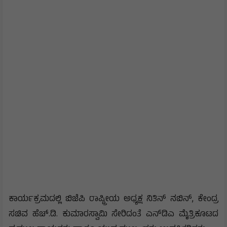
ಕಾರ್ಯಕ್ರಮದಲ್ಲಿ ಬಿಜೆಪಿ ರಾಷ್ಟ್ರೀಯ ಅಧ್ಯಕ್ಷ ನಿತಿನ್ ನಬಿನ್, ಕೇಂದ್ರ
ಸಚಿವ ಹೆಚ್.ಡಿ. ಕುಮಾರಸ್ವಾಮಿ ಸೇರಿದಂತೆ ಎನ್‌ಡಿಎ ಮೈತ್ರಿಕೂಟದ