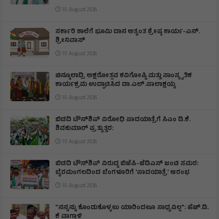
10 August 2026
ಸರ್ಕಾರಿ ಶಾಲೆಗೆ ಭೂಮಿ ದಾನ ಅತ್ಯಂತ ಶ್ರೇಷ್ಠ ಕಾರ್ಯ-ಎನ್.
ಶ್ರೀನಿವಾಸ್
10 August 2026
ಚಿನ್ಮೂಲಾದ್ರಿ ಅಕ್ಷರೋತ್ಸವ ಕವಿಗೋಷ್ಟಿ ಮತ್ತು ಸಾಂಸ್ಕೃತಿಕ
ಕಾರ್ಯಕ್ರಮ ಉದ್ಘಾಟಿಸಿದ ಡಾ.ಎಲ್.ಪಾಲಾಕ್ಷಯ್ಯ
10 August 2026
ಬಿಡದಿ ಟೌನ್‌ಶಿಪ್ ವಿರೋಧಿ ಪಾದಯಾತ್ರೆಗೆ ಸಿಎಂ ಡಿ.ಕೆ.
ಶಿವಕುಮಾರ್ ಪ್ರತ್ಯುತ್ತರ:
10 August 2026
ಬಿಡದಿ ಟೌನ್‌ಶಿಪ್ ವಿರುದ್ಧ ಬಿಜೆಪಿ-ಜೆಡಿಎಸ್ ಜಂಟಿ ಸಮರ:
ಬೈರಮಂಗಲದಿಂದ ಬೆಂಗಳೂರಿಗೆ 'ಪಾದಯಾತ್ರೆ' ಆರಂಭ
10 August 2026
"ನನ್ನನ್ನು ಕೊಂಡುಕೊಳ್ಳಲು ಯಾರಿಂದಲೂ ಸಾಧ್ಯವಿಲ್ಲ": ಹೆಚ್.ಡಿ.
ಕೆ ವಾಗ್ದಾಳಿ