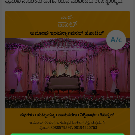
ಪ್ರಮುಖ ನಾಯಕರು ಹಾಗೂ ಯುವ ಮುಖಂಡರು ಉಪಸ್ಥಿತರಿದ್ದರು.