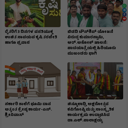
ರೈತರಿಗೆ 3 ದಿನಗಳ ವಸತಿಯುಕ್ತ
ಬಿಡದಿ ಟೌನ್‌ಶಿಪ್‌ ಯೋಜನೆ
ಉಚಿತ ಸಾವಯವ ಕೃಷಿ ತರಬೇತಿ
ವಿರುದ್ಧ ಕುಮಾರಸ್ವಾಮಿ,
ಹಾಗೂ ಪ್ರವಾಸ
ಆರ್.ಅಶೋಕ್ ಚಾಲನೆ:
ಪಾದಯಾತ್ರೆಯಲ್ಲಿ ಹಿರಿಯೂರು
ಮುಖಂಡರು ಭಾಗಿ
ಸರ್ಕಾರಿ ಶಾಲೆಗೆ ಭೂಮಿ ದಾನ
ಚಿನ್ಮೂಲಾದ್ರಿ ಅಕ್ಷರೋತ್ಸವ
ಅತ್ಯಂತ ಶ್ರೇಷ್ಠ ಕಾರ್ಯ-ಎನ್.
ಕವಿಗೋಷ್ಟಿ ಮತ್ತು ಸಾಂಸ್ಕೃತಿಕ
ಶ್ರೀನಿವಾಸ್
ಕಾರ್ಯಕ್ರಮ ಉದ್ಘಾಟಿಸಿದ
ಡಾ.ಎಲ್.ಪಾಲಾಕ್ಷಯ್ಯ