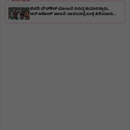
ALSO READ
ಬಿಡದಿ ಟೌನ್‌ಶಿಪ್‌ ಯೋಜನೆ ವಿರುದ್ಧ ಕುಮಾರಸ್ವಾಮಿ,
ಆರ್.ಅಶೋಕ್ ಚಾಲನೆ: ಪಾದಯಾತ್ರೆಯಲ್ಲಿ ಹಿರಿಯೂರು
ಮುಖಂಡರು ಭಾಗಿ