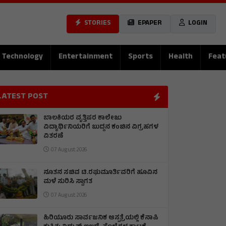
STORIES
EPAPER
LOGIN
Technology
Entertainment
Sports
Health
Feat
LATEST POST
ಬಾಲಕಿಯರ ವೃತ್ತಿಪರ ಕಾಲೇಜು
ವಿದ್ಯಾರ್ಥಿನಿಯರಿಗೆ ಬುದ್ದನ ಕಂಚಿನ ವಿಗ್ರಹಗಳ
ವಿತರಣೆ
07 August 2026
ನೂತನ ಸಚಿವ ಟಿ.ರಘುಮೂರ್ತಿವರಿಗೆ ಹೂವಿನ
ಮಳೆ ಸುರಿಸಿ ಸ್ವಾಗತ
07 August 2026
ಹಿರಿಯೂರು ಸಾರ್ವಜನಿಕ ಆಸ್ಪತ್ರೆಯಲ್ಲಿ ಕೆನಾಪಿ