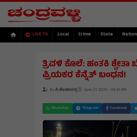
LIVE TV
Local
Crime
State
Nation
ತ್ರಿವಳಿ ಕೊಲೆ: ಹಂತಕಿ ಶ್ವೇತಾ 
ಪ್ರಿಯಕರ ಕೆನ್ನೆತ್ ಬಂಧನ!
By
ಸಿ.ಹೆಂಜಾರಪ್ಪ
June 27, 2026 - 05:41 AM
WhatsApp
Telegram
Facebook