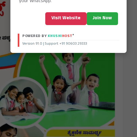
your WhatsApp.
Visit Website
Join Now
®
POWERED BY
KHUSHI
HOST
Version 91.0 | Support +91 90603 29333