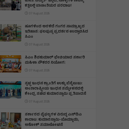
ಕುಸಿತ: ವಿದ್ಯುತ್‌ ಇಲ್ಲದೆ, ಸೊಳ್ಳೆಗಳ ಕಾಟಕ್ಕೆ
ಕತ್ತಲಲ್ಲಿ ಬಾಣಂತಿಯರ ಪರದಾಟ!
07 August 2026
ಹೂಗಳಿಂದ ಅರಳಿದೆ ಗಂಗರ ಸಾಮ್ರಾಜ್ಯದ
ಇತಿಹಾಸ: ಫಲಪುಷ್ಪ ಪ್ರದರ್ಶನ ಉದ್ಘಾಟಿಸಿದ
ಸಿಎಂ
07 August 2026
ಸಿಎಂ ಶಿವಕುಮಾರ್‌ ಭೇಟಿಯಾದ ಸರ್ಕಾರಿ
ಮಹಿಳಾ ನೌಕರರ ನಿಯೋಗ:
07 August 2026
ಸ್ವಚ್ಛ ಇಂಧನ ಕ್ರಾಂತಿಗೆ ಉಕ್ಕು ಬೆನ್ನೆಲುಬು:
ಅಂತಾರಾಷ್ಟ್ರೀಯ ಇಂಧನ ಸಮ್ಮೇಳನದಲ್ಲಿ
ಕೇಂದ್ರ ಸಚಿವ ಕುಮಾರಸ್ವಾಮಿ ಪ್ರತಿಪಾದನೆ
07 August 2026
ಸರ್ಕಾರದ ವೈಫಲ್ಯಗಳ ವಿರುದ್ಧ ಎನ್‌ಡಿಎ
ಕಾದಾಟ: ಕುಮಾರಸ್ವಾಮಿ-ಬೊಮ್ಮಾಯಿ,
ಅಶೋಕ್ ಸಮಾಲೋಚನೆ