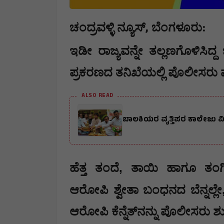
,
ಚಂದ್ರವಳ್ಳಿ ನ್ಯೂಸ್
ಬೆಂಗಳೂರು:
ಇಡೀ ರಾಜ್ಯವನ್ನೇ ತಲ್ಲಣಗೊಳಿಸಿದ್ದ
ಪ್ರಕರಣದ ತನಿಖೆಯಲ್ಲಿ ಪೊಲೀಸರು ಮ
ALSO READ
ಬಾಲಕಿಯರ ವೃತ್ತಿಪರ ಕಾಲೇಜು ವಿದ
,
ಹೆತ್ತ ತಂದೆ
ತಾಯಿ ಹಾಗೂ ತಂಗಿಯ
ಆರೋಪಿ ಶ್ವೇತಾ ಬಂಧನದ ಬೆನ್ನಲ್ಲೇ
ಆರೋಪಿ ಕೆನ್ನೆತ್‌ನನ್ನು ಪೊಲೀಸರು ಶುಕ