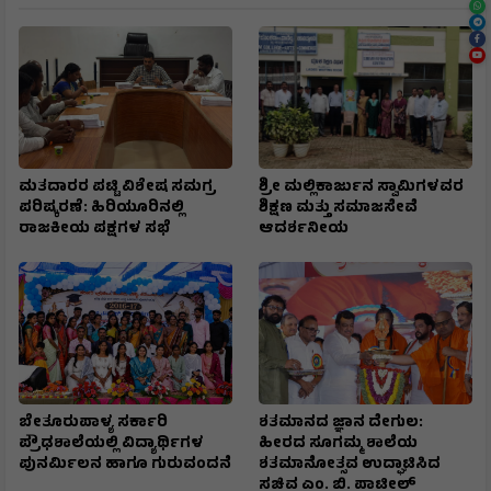
ಮತದಾರರ ಪಟ್ಟಿ ವಿಶೇಷ ಸಮಗ್ರ
ಶ್ರೀ ಮಲ್ಲಿಕಾರ್ಜುನ ಸ್ವಾಮಿಗಳವರ
ಪರಿಷ್ಕರಣೆ: ಹಿರಿಯೂರಿನಲ್ಲಿ
ಶಿಕ್ಷಣ ಮತ್ತು ಸಮಾಜಸೇವೆ
ರಾಜಕೀಯ ಪಕ್ಷಗಳ ಸಭೆ
ಆದರ್ಶನೀಯ
ಬೇತೂರುಪಾಳ್ಯ ಸರ್ಕಾರಿ
ಶತಮಾನದ ಜ್ಞಾನ ದೇಗುಲ:
ಪ್ರೌಢಶಾಲೆಯಲ್ಲಿ ವಿದ್ಯಾರ್ಥಿಗಳ
ಹೀರದ ಸೂಗಮ್ಮ ಶಾಲೆಯ
ಪುನರ್ಮಿಲನ ಹಾಗೂ ಗುರುವಂದನೆ
ಶತಮಾನೋತ್ಸವ ಉದ್ಘಾಟಿಸಿದ
ಸಚಿವ ಎಂ. ಬಿ. ಪಾಟೀಲ್