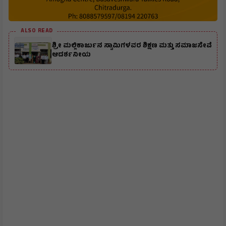
ALSO READ
ಶ್ರೀ ಮಲ್ಲಿಕಾರ್ಜುನ ಸ್ವಾಮಿಗಳವರ ಶಿಕ್ಷಣ ಮತ್ತು ಸಮಾಜಸೇವೆ
ಆದರ್ಶನೀಯ